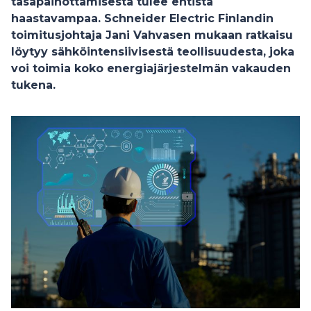
tasapainottamisesta tulee entistä
haastavampaa. Schneider Electric Finlandin
toimitusjohtaja Jani Vahvasen mukaan ratkaisu
löytyy sähköintensiivisestä teollisuudesta, joka
voi toimia koko energiajärjestelmän vakauden
tukena.