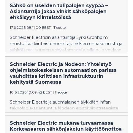
Schneider Electricin Wiser Ready -älykotivalmius.
Sähkö on useiden tulipalojen syypää –
Asiantuntija jakaa vinkit sähköpalojen
ehkäisyyn kiinteistöissä
17.6.2026 08:11:00 EEST
|
Tiedote
Schneider Electricin asiantuntija Jyrki Grönholm
muistuttaa kiinteistönomistajia riskien ennakoinnista ja
sähköturvallisuuden vahvistamisesta, sillä näin voidaan
ehkäistä tulipalon syttyminen. Ennakoivat toimet
voivat pelastaa merkittäviltä tappioilta.
Schneider Electric ja Nodeon: Yhteistyö
ohjelmistokeskeisen automaation parissa
vauhdittaa kriittisen infrastruktuurin
kehitystä Suomessa
10.6.2026 10:09:42 EEST
|
Tiedote
Schneider Electric ja suomalainen älykkään infran
teknologia-asiantuntija Nodeon edistävät strategista
yhteistyötään tavoitteena kehittää kriittisen
infrastruktuurin automaatiota, parantaa
Schneider Electric mukana turvaamassa
huoltovarmuutta ja vastata kasvaviin kyberturva- ja
Korkeasaaren sähkönjakelun käyttöönottoa