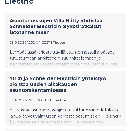
Electric
Asuntomessujen Villa Niitty yhdistää
Schneider Electricin älykotiratkaisut
latotunnelmaan
29.6.2026 15:52:04 EEST
|
Tiedote
Lempäälässä järjestettävillä asuntomessuilla pääsee
tutustumaan arkkitehdin suunnittelemaan ja
Kannustalojen kanssa yhteistyössä toteutettuun Villa
Niittyyn. Talon tulevat asukkaat halusivat hyvin
käytettyjä neliöitä, jotka mukautuvat erilaisiin
YIT:n ja Schneider Electricin yhteistyö
elämäntilanteisiin. Kotiin valittiin Schneider Electricin
aloittaa uuden aikakauden
Wiser-älykotituotteita, joiden avulla
asuntorakentamisessa
asumismukavuutta ja energiatehokkuutta on helppo
24.6.2026 08:11:00 EEST
|
Tiedote
parantaa.
YIT vastaa asunnon ostajien muuttuneisiin odotuksiin
ja tuo älykotivalmiuden kerrostaloasumiseen. Helsingin
Lauttasaareen rakennettavaan Heikas-asunto-
osakeyhtiöön asennetaan jokaiseen asuntoon