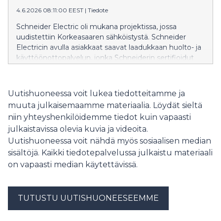
digitalisaatiovaatimuksiin. Yhteistyössä keskeisessä
roolissa on ohjelmistokeskeinen automaatio ja
4.6.2026 08:11:00 EEST
|
Tiedote
avoimiin standardeihin, kuten IEC 61499:ään,
Schneider Electric oli mukana projektissa, jossa
perustuvat ratkaisut.
uudistettiin Korkeasaaren sähköistystä. Schneider
Electricin avulla asiakkaat saavat laadukkaan huolto- ja
käyttöönottopalvelun, jonka Schneiderin sertifioidut
huoltoinsinöörit toteuttavat. Huolloista asiakas saa aina
myös kattavat ja selkeät raportit, joiden avulla tulevien
huoltojen ja ennakoivien toimenpiteiden suunnittelu
Uutishuoneessa voit lukea tiedotteitamme ja
on helpompaa. Korkeasaaren eläintarha on merkittävä
muuta julkaisemaamme materiaalia. Löydät sieltä
matkailu- ja virkistyskohde helsinkiläisille ja eri puolilta
niin yhteyshenkilöidemme tiedot kuin vapaasti
Suomea ja maailmaa tuleville matkailijoille.
julkaistavissa olevia kuvia ja videoita.
Korkeasaaren tehtävänä on suojella uhanalaisia eläimiä
Uutishuoneessa voit nähdä myös sosiaalisen median
ja tukea luonnon monimuotoisuuden säilymistä.
Schneider Electricin huoltoinsinöörit olivat mukana
sisältöjä. Kaikki tiedotepalvelussa julkaistu materiaali
uudistamassa saaren sähkönjakelua. Huoltopalveluiden
on vapaasti median käytettävissä.
tarkoituksena on varmistaa, että sähkönjakelu toimii
joka päivä kaikissa tilanteissa ja että mahdolliset riskit
ennakoidaan jo ennen kuin ne muuttuvat ongelmiksi.
TUTUSTU UUTISHUONEESEEMME
Uudistusprojektin avulla Korkeasaaren
sähköjärjestelmien käytettävyys, kestävyys ja