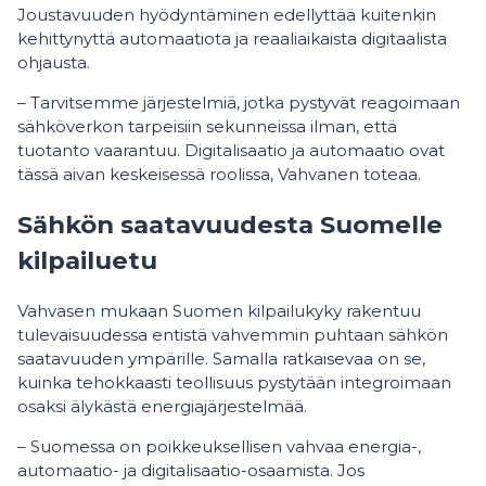
Joustavuuden hyödyntäminen edellyttää kuitenkin
kehittynyttä automaatiota ja reaaliaikaista digitaalista
ohjausta.
– Tarvitsemme järjestelmiä, jotka pystyvät reagoimaan
sähköverkon tarpeisiin sekunneissa ilman, että
tuotanto vaarantuu. Digitalisaatio ja automaatio ovat
tässä aivan keskeisessä roolissa, Vahvanen toteaa.
Sähkön saatavuudesta Suomelle
kilpailuetu
Vahvasen mukaan Suomen kilpailukyky rakentuu
tulevaisuudessa entistä vahvemmin puhtaan sähkön
saatavuuden ympärille. Samalla ratkaisevaa on se,
kuinka tehokkaasti teollisuus pystytään integroimaan
osaksi älykästä energiajärjestelmää.
– Suomessa on poikkeuksellisen vahvaa energia-,
automaatio- ja digitalisaatio-osaamista. Jos