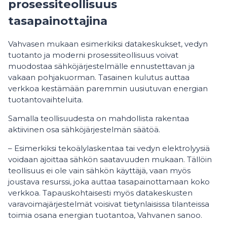
prosessiteollisuus
tasapainottajina
Vahvasen mukaan esimerkiksi datakeskukset, vedyn
tuotanto ja moderni prosessiteollisuus voivat
muodostaa sähköjärjestelmälle ennustettavan ja
vakaan pohjakuorman. Tasainen kulutus auttaa
verkkoa kestämään paremmin uusiutuvan energian
tuotantovaihteluita.
Samalla teollisuudesta on mahdollista rakentaa
aktiivinen osa sähköjärjestelmän säätöä.
– Esimerkiksi tekoälylaskentaa tai vedyn elektrolyysiä
voidaan ajoittaa sähkön saatavuuden mukaan. Tällöin
teollisuus ei ole vain sähkön käyttäjä, vaan myös
joustava resurssi, joka auttaa tasapainottamaan koko
verkkoa. Tapauskohtaisesti myös datakeskusten
varavoimajärjestelmät voisivat tietynlaisissa tilanteissa
toimia osana energian tuotantoa, Vahvanen sanoo.