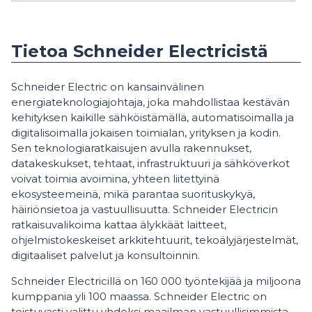
Tietoa Schneider Electricistä
Schneider Electric on kansainvälinen
energiateknologiajohtaja, joka mahdollistaa kestävän
kehityksen kaikille sähköistämällä, automatisoimalla ja
digitalisoimalla jokaisen toimialan, yrityksen ja kodin.
Sen teknologiaratkaisujen avulla rakennukset,
datakeskukset, tehtaat, infrastruktuuri ja sähköverkot
voivat toimia avoimina, yhteen liitettyinä
ekosysteemeinä, mikä parantaa suorituskykyä,
häiriönsietoa ja vastuullisuutta. Schneider Electricin
ratkaisuvalikoima kattaa älykkäät laitteet,
ohjelmistokeskeiset arkkitehtuurit, tekoälyjärjestelmät,
digitaaliset palvelut ja konsultoinnin.
Schneider Electricillä on 160 000 työntekijää ja miljoona
kumppania yli 100 maassa. Schneider Electric on
toistuvasti valittu yhdeksi maailman vastuullisimmista