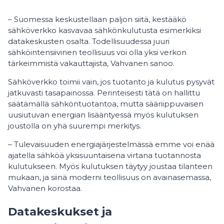
– Suomessa keskustellaan paljon siitä, kestääkö
sähköverkko kasvavaa sähkönkulutusta esimerkiksi
datakeskusten osalta. Todellisuudessa juuri
sähköintensiivinen teollisuus voi olla yksi verkon
tärkeimmistä vakauttajista, Vahvanen sanoo.
Sähköverkko toimii vain, jos tuotanto ja kulutus pysyvät
jatkuvasti tasapainossa. Perinteisesti tätä on hallittu
säätämällä sähköntuotantoa, mutta sääriippuvaisen
uusiutuvan energian lisääntyessä myös kulutuksen
joustolla on yhä suurempi merkitys.
– Tulevaisuuden energiajärjestelmässä emme voi enää
ajatella sähköä yksisuuntaisena virtana tuotannosta
kulutukseen. Myös kulutuksen täytyy joustaa tilanteen
mukaan, ja siinä moderni teollisuus on avainasemassa,
Vahvanen korostaa.
Datakeskukset ja