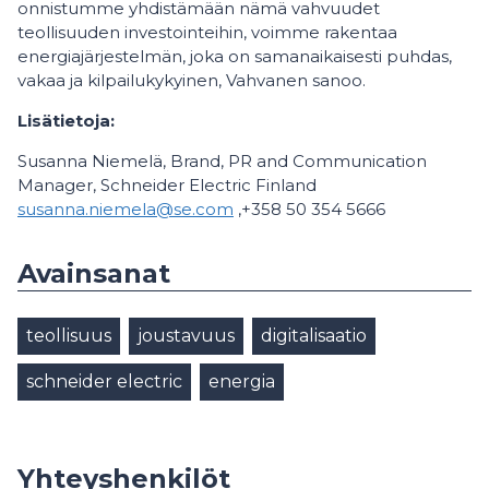
onnistumme yhdistämään nämä vahvuudet
teollisuuden investointeihin, voimme rakentaa
energiajärjestelmän, joka on samanaikaisesti puhdas,
vakaa ja kilpailukykyinen, Vahvanen sanoo.
Lisätietoja:
Susanna Niemelä, Brand, PR and Communication
Manager, Schneider Electric Finland
susanna.niemela@se.com
,+358 50 354 5666
Avainsanat
teollisuus
joustavuus
digitalisaatio
schneider electric
energia
Yhteyshenkilöt