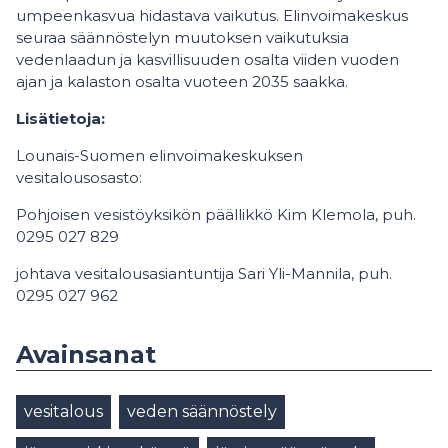
umpeenkasvua hidastava vaikutus. Elinvoimakeskus
seuraa säännöstelyn muutoksen vaikutuksia
vedenlaadun ja kasvillisuuden osalta viiden vuoden
ajan ja kalaston osalta vuoteen 2035 saakka.
Lisätietoja:
Lounais-Suomen elinvoimakeskuksen
vesitalousosasto:
Pohjoisen vesistöyksikön päällikkö Kim Klemola, puh.
0295 027 829
johtava vesitalousasiantuntija Sari Yli-Mannila, puh.
0295 027 962
Avainsanat
vesitalous
veden säännöstely