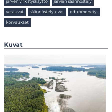
järven virkistyskäyttö
järvien säännöstely
vesiluvat
säännöstelyluvat
edunmenetys
korvaukset
Kuvat