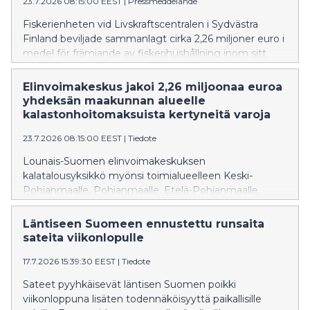
23.7.2026 08:15:00 EEST
|
Pressmeddelande
Fiskerienheten vid Livskraftscentralen i Sydvästra
Finland beviljade sammanlagt cirka 2,26 miljoner euro i
medel för främjande av fiskerihushållning inom sitt
verksamhetsområde, som omfattar Mellersta
Österbotten, Österbotten, Södra Österbotten,
Elinvoimakeskus jakoi 2,26 miljoonaa euroa
Satakunta, Egentliga Finland, Nyland, Päijänne-
yhdeksän maakunnan alueelle
Tavastland, Kymmenedalen och Södra Karelen.
kalastonhoitomaksuista kertyneitä varoja
Medlen har samlats in genom de statliga
23.7.2026 08:15:00 EEST
|
Tiedote
fiskevårdsavgifter som betalas av fiskare.
Lounais-Suomen elinvoimakeskuksen
kalatalousyksikkö myönsi toimialueelleen Keski-
Pohjanmaalle, Pohjanmaalle, Etelä-Pohjanmaalle,
Satakuntaan, Varsinais-Suomeen, Uudellemaalle,
Päijät-Hämeeseen, Kymenlaaksoon ja Etelä-Karjalaan
Läntiseen Suomeen ennustettu runsaita
yhteensä noin 2,26 miljoonaa euroa kalatalouden
sateita viikonlopulle
edistämisvaroja. Varat ovat kertyneet kalastajien
17.7.2026 15:39:30 EEST
|
Tiedote
maksamista valtion kalastonhoitomaksuista.
Sateet pyyhkäisevät läntisen Suomen poikki
viikonloppuna lisäten todennäköisyyttä paikallisille