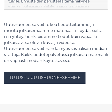
tulville. Ennusteiden perusteella tämä näkynee
etenkin pohjoisessa Satakunnassa ja pohjoisen
Pirkanmaan pienemmissä vesistöissä paikoitellen
nousevina vedenpintoina ja jokien voimakkaina
virtauksina. Esimerkiksi Kankaanpään ja Parkanon
Uutishuoneessa voit lukea tiedotteitamme ja
seuduille ennustetaan jopa yli 50 mm sadekertymiä
muuta julkaisemaamme materiaalia. Löydät sieltä
viikonlopun aikana.
niin yhteyshenkilöidemme tiedot kuin vapaasti
julkaistavissa olevia kuvia ja videoita.
Uutishuoneessa voit nähdä myös sosiaalisen median
sisältöjä. Kaikki tiedotepalvelussa julkaistu materiaali
on vapaasti median käytettävissä.
TUTUSTU UUTISHUONEESEEMME