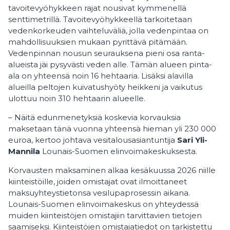
tavoitevyöhykkeen rajat nousivat kymmenellä
senttimetrillä. Tavoitevyöhykkeellä tarkoitetaan
vedenkorkeuden vaihteluväliä, jolla vedenpintaa on
mahdollisuuksien mukaan pyrittävä pitämään.
Vedenpinnan nousun seurauksena pieni osa ranta-
alueista jäi pysyvästi veden alle. Tämän alueen pinta-
ala on yhteensä noin 16 hehtaaria. Lisäksi alavilla
alueilla peltojen kuivatushyöty heikkeni ja vaikutus
ulottuu noin 310 hehtaarin alueelle.
– Näitä edunmenetyksiä koskevia korvauksia
maksetaan tänä vuonna yhteensä hieman yli 230 000
euroa, kertoo johtava vesitalousasiantuntija
Sari Yli-
Mannila
Lounais-Suomen elinvoimakeskuksesta.
Korvausten maksaminen alkaa kesäkuussa 2026 niille
kiinteistöille, joiden omistajat ovat ilmoittaneet
maksuyhteystietonsa vesilupaprosessin aikana.
Lounais-Suomen elinvoimakeskus on yhteydessä
muiden kiinteistöjen omistajiin tarvittavien tietojen
saamiseksi. Kiinteistöjen omistajatiedot on tarkistettu