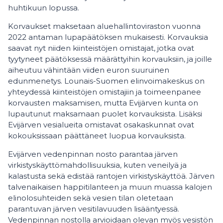
huhtikuun lopussa.
Korvaukset maksetaan aluehallintoviraston vuonna
2022 antaman lupapäätöksen mukaisesti. Korvauksia
saavat nyt niiden kiinteistöjen omistajat, jotka ovat
tyytyneet päätöksessä määrättyihin korvauksiin, ja joille
aiheutuu vähintään viiden euron suuruinen
edunmenetys. Lounais-Suomen elinvoimakeskus on
yhteydessä kiinteistöjen omistajiin ja toimeenpanee
korvausten maksamisen, mutta Evijärven kunta on
lupautunut maksamaan puolet korvauksista. Lisäksi
Evijärven vesialueita omistavat osakaskunnat ovat
kokouksissaan päättäneet luopua korvauksista.
Evijärven vedenpinnan nosto parantaa järven
virkistyskäyttömahdollisuuksia, kuten veneilyä ja
kalastusta sekä edistää rantojen virkistyskäyttöä. Järven
talvenaikaisen happitilanteen ja muun muassa kalojen
elinolosuhteiden sekä vesien tilan oletetaan
parantuvan järven vesitilavuuden lisääntyessä.
Vedenpinnan nostolla arvioidaan olevan myös vesistön