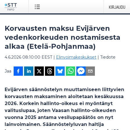
KIRJAUDU
Korvausten maksu Evijärven
vedenkorkeuden nostamisesta
alkaa (Etelä-Pohjanmaa)
4.6.2026 08:10:00 EEST
|
Elinvoimakeskukset
|
Tiedote
Jaa
Evijärven säännöstelyn muuttamiseen liittyvien
korvausten maksaminen aloitetaan kesäkuussa
2026. Korkein hallinto-oikeus ei myöntänyt
valituslupaa, joten Vaasan hallinto-oikeuden
vuonna 2025 antama vesilupapäätös on nyt
lainvoimainen. Säännöstelyluvan haltija