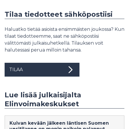
Tilaa tiedotteet sähköpostiisi
Haluatko tietää asioista ensimmäisten joukossa? Kun
tilaat tiedotteemme, saat ne sähköpostiisi
välittömästi julkaisuhetkellä. Tilauksen voit
halutessasi perua milloin tahansa.
TILAA
Lue lisää julkaisijalta
Elinvoimakeskukset
Kuivan kevään jälkeen läntisen Suomen
vesitilanne on monin paikoin palannut