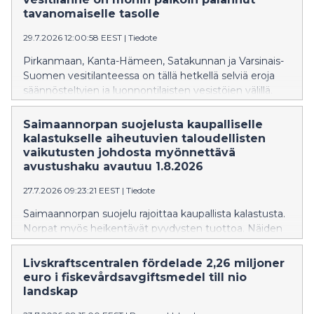
tavanomaiselle tasolle
29.7.2026 12:00:58 EEST
|
Tiedote
Pirkanmaan, Kanta-Hämeen, Satakunnan ja Varsinais-
Suomen vesitilanteessa on tällä hetkellä selviä eroja
säännösteltyjen ja luonnontilaisten vesistöjen välillä.
Säännöstellyillä järvillä vedenpinnat ovat
tavanomaisella tasolla kun taas luonnontilaisten järvien
Saimaannorpan suojelusta kaupalliselle
pinnat ovat edelleen pääosin tavanomaista alempana
kalastukselle aiheutuvien taloudellisten
ajankohtaan nähden. Paikoin vedenkorkeudet ovat
vaikutusten johdosta myönnettävä
kuitenkin viimeaikaisten sateiden myötä palautuneet
avustushaku avautuu 1.8.2026
lähemmäs vuodenajan keskimääräistä tasoa.
27.7.2026 09:23:21 EEST
|
Tiedote
Saimaannorpan suojelu rajoittaa kaupallista kalastusta.
Norpat myös heikentävät pyydysten tuottoa. Näiden
taloudellisten menetysten vuoksi kaupallisille
kalastajille on suunnattu avustus vuosille 2024-27.
Livskraftscentralen fördelade 2,26 miljoner
Avustus on haettavissa elokuun ajan.
euro i fiskevårdsavgiftsmedel till nio
landskap