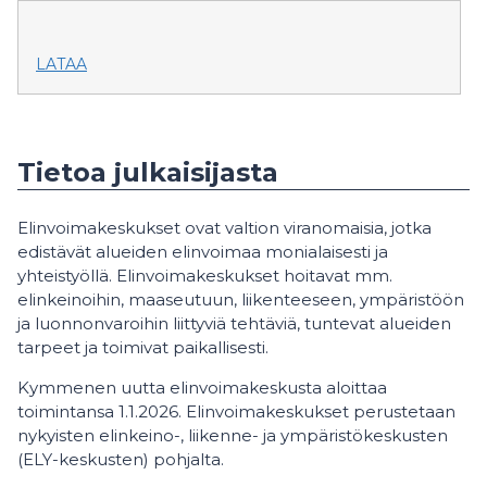
LATAA
Tietoa julkaisijasta
Elinvoimakeskukset ovat valtion viranomaisia, jotka
edistävät alueiden elinvoimaa monialaisesti ja
yhteistyöllä. Elinvoimakeskukset hoitavat mm.
elinkeinoihin, maaseutuun, liikenteeseen, ympäristöön
ja luonnonvaroihin liittyviä tehtäviä, tuntevat alueiden
tarpeet ja toimivat paikallisesti.
Kymmenen uutta elinvoimakeskusta aloittaa
toimintansa 1.1.2026. Elinvoimakeskukset perustetaan
nykyisten elinkeino-, liikenne- ja ympäristökeskusten
(ELY-keskusten) pohjalta.