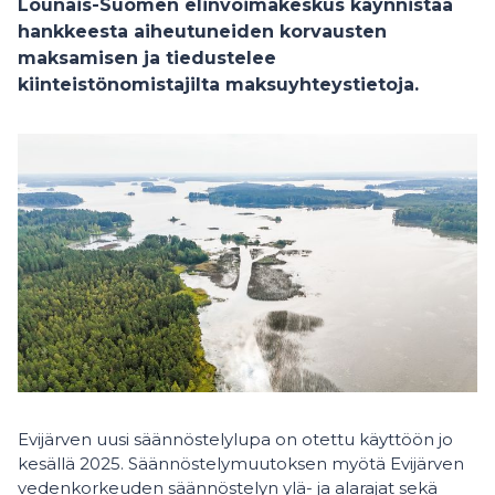
Lounais-Suomen elinvoimakeskus käynnistää
hankkeesta aiheutuneiden korvausten
maksamisen ja tiedustelee
kiinteistönomistajilta maksuyhteystietoja.
Evijärven uusi säännöstelylupa on otettu käyttöön jo
kesällä 2025. Säännöstelymuutoksen myötä Evijärven
vedenkorkeuden säännöstelyn ylä- ja alarajat sekä