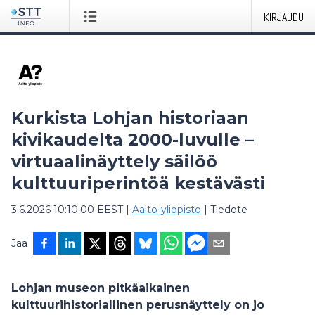
KIRJAUDU
Kurkista Lohjan historiaan
kivikaudelta 2000-luvulle –
virtuaalinäyttely säilöö
kulttuuriperintöä kestävästi
3.6.2026 10:10:00 EEST
|
Aalto-yliopisto
|
Tiedote
Jaa
Lohjan museon pitkäaikainen
kulttuurihistoriallinen perusnäyttely on jo