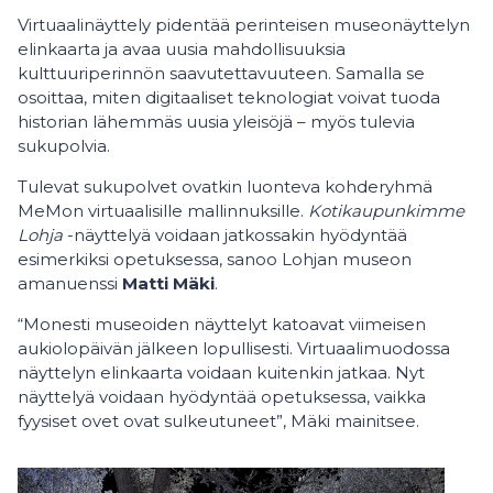
Virtuaalinäyttely pidentää perinteisen museonäyttelyn
elinkaarta ja avaa uusia mahdollisuuksia
kulttuuriperinnön saavutettavuuteen. Samalla se
osoittaa, miten digitaaliset teknologiat voivat tuoda
historian lähemmäs uusia yleisöjä – myös tulevia
sukupolvia.
Tulevat sukupolvet ovatkin luonteva kohderyhmä
MeMon virtuaalisille mallinnuksille.
Kotikaupunkimme
Lohja
-näyttelyä voidaan jatkossakin hyödyntää
esimerkiksi opetuksessa, sanoo Lohjan museon
amanuenssi
Matti Mäki
.
“Monesti museoiden näyttelyt katoavat viimeisen
aukiolopäivän jälkeen lopullisesti. Virtuaalimuodossa
näyttelyn elinkaarta voidaan kuitenkin jatkaa. Nyt
näyttelyä voidaan hyödyntää opetuksessa, vaikka
fyysiset ovet ovat sulkeutuneet”, Mäki mainitsee.