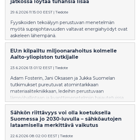
jatkossa löytää tuhansia lisää
29.6.2026 11:15:00 EEST
|
Tiedote
Fyysikoiden tekoälyyn perustuvan menetelmän
myötä suprajohtavuuden valtavat energiahyödyt ovat
askeleen lähempänä.
EU:n kilpailtu miljoonarahoitus kolmelle
Aalto-yliopiston tutkijalle
23.6.2026 13:01:12 EEST
|
Tiedote
Adam Fosterin, Jani Oksasen ja Jukka Suomelan
tutkimukset pureutuvat atomintarkkaan
materiaalitekniikkaan, ledeihin perustuvaan
lämpöhallintaan ja kvanttimenetelmiin hajautetuissa
verkoissa.
Sähkön riittävyys voi olla koetuksella
Suomessa jo 2030-​luvulla – sähköautojen
lataamisella merkittävä vaikutus
22.6.2026 08:02:00 EEST
|
Tiedote