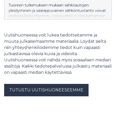
Tuoreen tutkimuksen mukaan sähköautojen
yleistyminen ja sääriippuvainen sähköntuotanto voivat
yhdessä lisätä tilanteita, joissa sähkö ei riitä kattamaan
kulutusta Suomessa. Latauksen oikea ajoittaminen voi
auttaa varmistamaan sähkön riittävyyden erityisesti
talvella.
Uutishuoneessa voit lukea tiedotteitamme ja
muuta julkaisemaamme materiaalia. Löydät sieltä
niin yhteyshenkilöidemme tiedot kuin vapaasti
julkaistavissa olevia kuvia ja videoita.
Uutishuoneessa voit nähdä myös sosiaalisen median
sisältöjä. Kaikki tiedotepalvelussa julkaistu materiaali
on vapaasti median käytettävissä.
TUTUSTU UUTISHUONEESEEMME