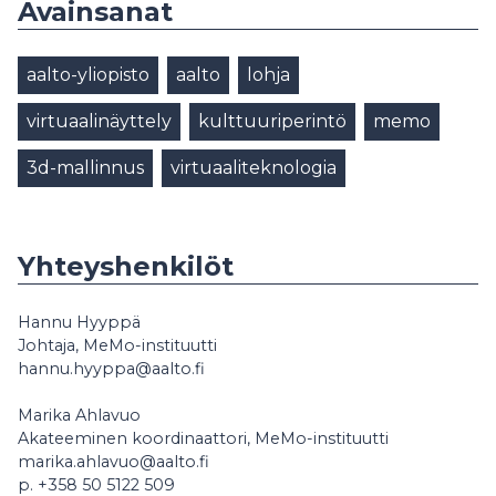
Avainsanat
aalto-yliopisto
aalto
lohja
virtuaalinäyttely
kulttuuriperintö
memo
3d-mallinnus
virtuaaliteknologia
Yhteyshenkilöt
Hannu Hyyppä
Johtaja, MeMo-instituutti
hannu.hyyppa@aalto.fi
Marika Ahlavuo
Akateeminen koordinaattori, MeMo-instituutti
marika.ahlavuo@aalto.fi
p. +358 50 5122 509