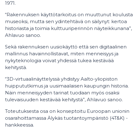
1971.
“Rakennuksen käyttötarkoitus on muuttunut koulusta
museoksi, mutta sen ydintehtävä on säilynyt: kertoa
historiasta ja toimia kulttuuriperinnön näyteikkunana”,
Ahlavuo sanoo.
Sekä rakennuksen uusiokäyttö että sen digitaalinen
mallinnus havainnollistavat, miten menneisyys ja
nykyteknologia voivat yhdessä tukea kestävää
kehitystä.
“3D-virtuaalinäyttelyssä yhdistyy Aalto-yliopiston
huippututkimus ja uusimaalaisen kaupungin historia.
Näin menneisyyden tarinat tuodaan myös osaksi
tulevaisuuden kestävää kehitystä”, Ahlavuo sanoo.
Toteutuksesta osa on konseptoitu Euroopan unionin
osarahoittamassa Älykäs tuotantoympäristö (4T&K) -
hankkeessa.