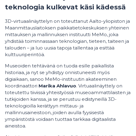
teknologia kulkevat käsi kädessä
3D-virtuaalinäyttelyn on toteuttanut Aalto-yliopiston ja
Maanmittauslaitoksen paikkatietokeskuksen yhteinen
mittauksen ja mallinnuksen instituutti MeMo, joka
yhdistää toiminnassaan teknologian, tieteen, taiteen ja
talouden – ja luo uusia tapoja tallentaa ja esittää
kulttuuriperintöä.
Museoiden tehtävänä on tuoda esille paikallista
historiaa, ja nyt se yhdistyy onnistuneesti myös
digiaikaan, sanoo MeMo-instituutin akateeminen
koordinaattori
Marika Ahlavuo
. Virtuaalinäyttely on
toteutettu tiiviissä yhteistyössä museoammattilaisten ja
tutkijoiden kanssa, ja se perustuu edistyneillä 3D-
teknologioilla kerättyyn mittaus- ja
mallinnusaineistoon, joiden avulla fyysisestä
ympäristöstä voidaan tuottaa tarkkaa digitaalista
aineistoa.