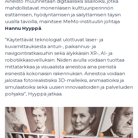
Aineisto muunnetaan digitaalisiksi sisällöiksi, jotka
mahdollistavat monenlaisen kulttuuriperinnön
esittämisen, hyödyntämisen ja säilyttämisen täysin
uusilla tavoilla, mainitsee MeMo-instituutin johtaja
Hannu Hyyppä
.
“Käytettävät teknologiat ulottuvat laser- ja
kuvamittauksesta anturi-, paikannus- ja
navigointiratkaisuihin sekä älykkäisiin XR-, AI- ja
robotiikkasovelluksiin. Niiden avulla voidaan tuottaa
mittatarkkaa ja visuaalista aineistoa aina pienistä
esineistä kokonaisiin rakennuksiin. Aineistoa voidaan
jalostaa fotorealistisiksi 3D-malleiksi, animaatioiksi ja
simulaatioiksi sekä uusien innovaatioiden ja palveluiden
pohjaksi”, Hyyppä jatkaa.