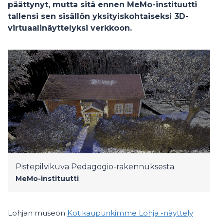
päättynyt, mutta sitä ennen MeMo-instituutti
tallensi sen sisällön yksityiskohtaiseksi 3D-
virtuaalinäyttelyksi verkkoon.
Pistepilvikuva Pedagogio-rakennuksesta.
MeMo-instituutti
Lohjan museon
Kotikaupunkimme Lohja
-näyttely