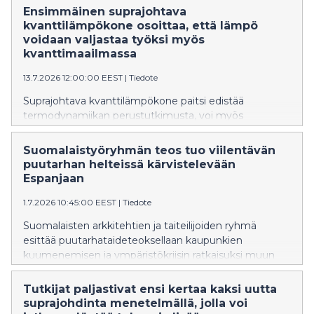
Ensimmäinen suprajohtava
kvanttilämpökone osoittaa, että lämpö
voidaan valjastaa työksi myös
kvanttimaailmassa
13.7.2026 12:00:00 EEST
|
Tiedote
Suprajohtava kvanttilämpökone paitsi edistää
termodynamiikan perustutkimusta, voi myös
merkittävästi pienentää tulevaisuuden
kvanttitietokoneiden hintalappua.
Suomalaistyöryhmän teos tuo viilentävän
puutarhan helteissä kärvistelevään
Espanjaan
1.7.2026 10:45:00 EEST
|
Tiedote
Suomalaisten arkkitehtien ja taiteilijoiden ryhmä
esittää puutarhataideteoksellaan kaupunkien
kuumenemisen ja ympäristökriisin ratkaisuksi muun
muassa kasvillisuutta ja yhteisöllisyyttä.
Tutkijat paljastivat ensi kertaa kaksi uutta
suprajohdinta menetelmällä, jolla voi