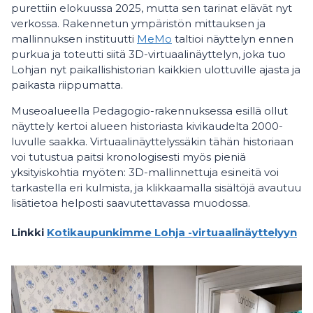
purettiin elokuussa 2025, mutta sen tarinat elävät nyt
verkossa. Rakennetun ympäristön mittauksen ja
mallinnuksen instituutti
MeMo
taltioi näyttelyn ennen
purkua ja toteutti siitä 3D-virtuaalinäyttelyn, joka tuo
Lohjan nyt paikallishistorian kaikkien ulottuville ajasta ja
paikasta riippumatta.
Museoalueella Pedagogio-rakennuksessa esillä ollut
näyttely kertoi alueen historiasta kivikaudelta 2000-
luvulle saakka. Virtuaalinäyttelyssäkin tähän historiaan
voi tutustua paitsi kronologisesti myös pieniä
yksityiskohtia myöten: 3D-mallinnettuja esineitä voi
tarkastella eri kulmista, ja klikkaamalla sisältöjä avautuu
lisätietoa helposti saavutettavassa muodossa.
Linkki
Kotikaupunkimme Lohja -virtuaalinäyttelyyn