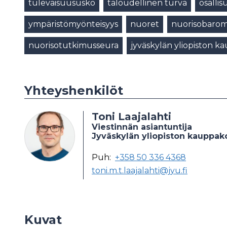
tulevaisuususko
taloudellinen turva
osallis
ympäristömyönteisyys
nuoret
nuorisobarom
nuorisotutkimusseura
jyväskylän yliopiston 
Yhteyshenkilöt
Toni Laajalahti
Viestinnän asiantuntija
Jyväskylän yliopiston kauppak
Puh:
+358 50 336 4368
toni.m.t.laajalahti@jyu.fi
Kuvat