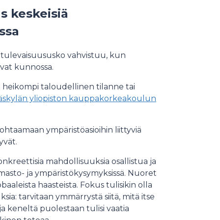
us keskeisiä
ssa
 tulevaisuususko vahvistuu, kun
ovat kunnossa.
 on heikompi taloudellinen tilanne tai
äskylän yliopiston kauppakorkeakoulun
htaamaan ympäristöasioihin liittyviä
yvät.
onkreettisia mahdollisuuksia osallistua ja
lmasto- ja ympäristökysymyksissä. Nuoret
obaaleista haasteista. Fokus tulisikin olla
a: tarvitaan ymmärrystä siitä, mitä itse
 keneltä puolestaan tulisi vaatia