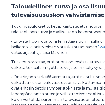
Taloudellinen turva ja osallisu
tulevaisuususkon vahvistamise
Tutkimustulokset tukevat käsitystä, että nuorten
taloudellinen turva ja osallisuuden kokemukset 
- Erityistä huomiota tulisi kiinnittää nuoriin, joilla
heikompi kiinnittyminen yhteiskuntaan, sanoo
Jyv
väitöskirjatutkija Liisa Mäkinen.
Tutkimus osoittaa, että nuoria on myös tuettava ko
vaikeita tunteita niin, että toivo ja toimintakyky säil
- On erityisen tärkeää varmistaa, että nuorilla on k
vaikuttaa heidän tulevaisuuteensa vaikuttavissa i
ovat erittäin tietoisia ympäristökriisistä ja muista gl
lähempänä omaa arkea ja vaikuttamismahdollisuuksi
kukin voi tehdä paremman tulevaisuuden eteen, ja