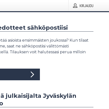
KIRJAUDU
iedotteet sähköpostiisi
tää asioista ensimmäisten joukossa? Kun tilaat
, saat ne sähköpostiisi välittömästi
ellä. Tilauksen voit halutessasi perua milloin
ää julkaisijalta Jyväskylän
to