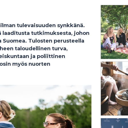
ilman tulevaisuuden synkkänä.
ä laaditusta tutkimuksesta, johon
lta Suomea. Tulosten perusteella
heen taloudellinen turva,
skuntaan ja poliittinen
 osin myös nuorten