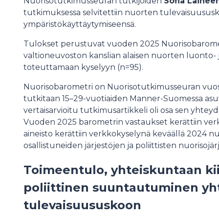
Nuorisotutkimusseuran tutkijoiden
Sofia Lainee
tutkimuksessa selvitettiin nuorten tulevaisuususko
ympäristökäyttäytymiseensä.
Tulokset perustuvat vuoden 2025 Nuorisobaromet
valtioneuvoston kanslian alaisen nuorten luonto-
toteuttamaan kyselyyn (n=95).
Nuorisobarometri on Nuorisotutkimusseuran vuosit
tutkitaan 15–29-vuotiaiden Manner-Suomessa asuv
vertaisarvioitu tutkimusartikkeli oli osa sen yhtey
Vuoden 2025 barometrin vastaukset kerättiin ver
aineisto kerättiin verkkokyselynä keväällä 2024
osallistuneiden järjestöjen ja poliittisten nuorisojär
Toimeentulo, yhteiskuntaan ki
poliittinen suuntautuminen y
tulevaisuususkoon