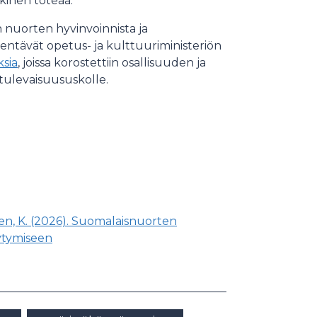
kinen toteaa.
nuorten hyvinvoinnista ja
ntävät opetus- ja kulttuuriministeriön
sia
, joissa korostettiin osallisuuden ja
tulevaisuususkolle.
nen, K. (2026). Suomalaisnuorten
ytymiseen