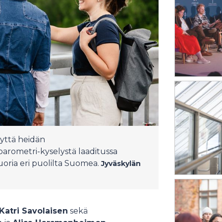
yttä heidän
barometri-kyselystä laaditussa
uoria eri puolilta Suomea.
Jyväskylän
Katri Savolaisen
sekä