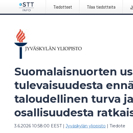
Tiedotteet
Tilaa tiedotteita
J
Suomalaisnuorten u
tulevaisuudesta ennä
taloudellinen turva 
osallisuudesta ratkai
3.6.2026 10:58:00 EEST
|
Jyväskylän yliopisto
|
Tiedote