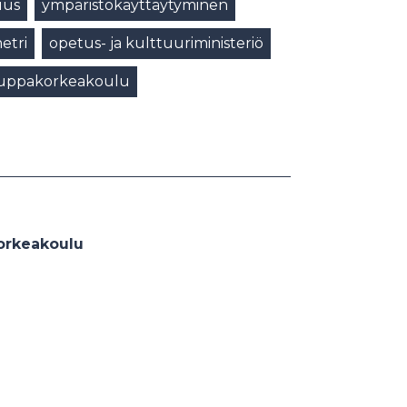
uus
ympäristökäyttäytyminen
etri
opetus- ja kulttuuriministeriö
kauppakorkeakoulu
orkeakoulu