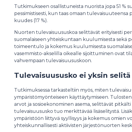
Tutkimukseen osallistuneista nuorista jopa 51 %
pessimistisesti, kun taas omaan tulevaisuuteensa p
kuudes (17 %).
Nuorten tulevaisuususkoa selittävät erityisesti 
suomalaiseen yhteiskuntaan kuulumisesta sekä p
toimeentulo ja kokemus kuulumisesta suomalaisee
vasemmisto-akselilla oikealle sijoittuminen ovat til
vahvempaan tulevaisuususkoon.
Tulevaisuususko ei yksin selit
Tutkimuksessa tarkasteltiin myös, miten tulevai
ympäristömyönteiseen käyttäytymiseen. Tulosten m
arvot ja sosioekonominen asema, selittävät pitkält
tulevaisuususko tuo merkittävää lisäselitystä. Lisäk
ympäristöön liittyvä syyllisyys ja kokemus omien v
yhteiskunnallisesti aktiivisten järjestönuorten ke