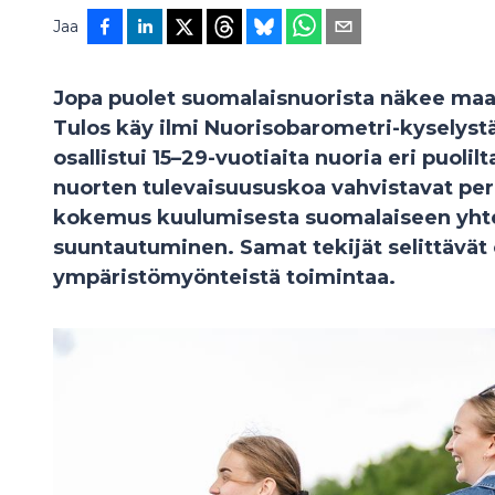
Jaa
Jopa puolet suomalaisnuorista näkee maa
Tulos käy ilmi Nuorisobarometri-kyselyst
osallistui 15–29-vuotiaita nuoria eri puoli
nuorten tulevaisuususkoa vahvistavat per
kokemus kuulumisesta suomalaiseen yhtei
suuntautuminen. Samat tekijät selittävät
ympäristömyönteistä toimintaa.