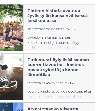
Tieteen historia avautuu
Jyväskylän kansainvälisessä
kesäkoulussa
28.7.2026 12:00:00 EEST
|
Tiedote
Jyväskylän kansainvälisen
kesäkoulun ohjelmaan sisältyy
kaikille avoin yleisöluento, jonka
aiheena on uuden fysiikan synnyn
yhteydet Weimarin tasavallan
Tutkimus: Löyly lisää saunan
kulttuurielämään. Luennoitsijana
kuormittavuutta – kosteus
toimii professori Ismo Koponen
nostaa sykettä ja kehon
Helsingin yliopistosta.
lämpötilaa
13.7.2026 09:45:00 EEST
|
Tiedote
Juuri julkaistu tutkimus osoittaa, että
saunan ilmankosteus vaikuttaa
merkittävästi elimistön
kuormittumiseen lämpötilan lisäksi.
Arvostetaanko viisautta