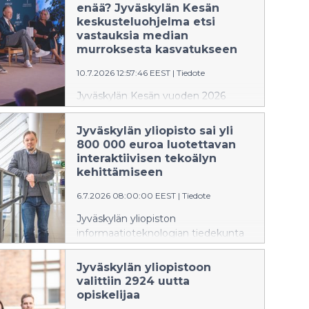
Mitä kosteampi sauna on, sitä
enää? Jyväskylän Kesän
voimakkaammin syke ja kehon
keskusteluohjelma etsi
lämpötila nousevat.
vastauksia median
murroksesta kasvatukseen
10.7.2026 12:57:46 EEST
|
Tiedote
Jyväskylän Kesän vuoden 2026
keskusteluohjelma tarkasteli yhtä
vanhimmista ja samalla
Jyväskylän yliopisto sai yli
ajankohtaisimmista ihanteista:
800 000 euroa luotettavan
viisautta. Viiden päivän aikana
interaktiivisen tekoälyn
keskusteluissa kysyttiin, miltä viisaus
kehittämiseen
näyttää aikana, jolloin huomiosta
6.7.2026 08:00:00 EEST
|
Tiedote
kilpaillaan ennennäkemättömällä
voimalla, tekoäly muuttaa
Jyväskylän yliopiston
ajatteluamme ja yhteiskunnallinen
informaatioteknologian tiedekunta
keskustelu hakee uusia muotojaan.
on saanut Business Finlandilta 822
000 euron rahoituksen
Jyväskylän yliopistoon
interaktiivisen tekoälyn
valittiin 2924 uutta
kehittämiseen. Hankkeessa luodaan
opiskelijaa
luotettavampia ja paremmin