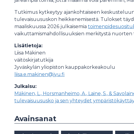
järeämpiä toimia, jotta maailma voisi paremmin, Mä
Tutkimus kytkeytyy ajankohtaiseen keskusteluun 
tulevaisuususkon heikkenemisestä. Tulokset täyde
maaliskuussa 2026 julkaisemia
toimenpidesuosituk
vaikuttamismahdollisuuksien merkitystä nuorten 
Lisätietoja:
Liisa Mäkinen
väitöskirjatutkija
Jyväskylän yliopiston kauppakorkeakoulu
liisa.e.makinen@jyu.fi
Julkaisu:
Mäkinen, L., Horsmanheimo, A., Laine, S., & Savolai
tulevaisuususko ja sen yhteydet ympäristökäyttä
Avainsanat