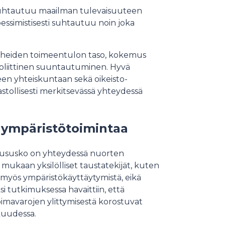
 suhtautuu maailman tulevaisuuteen
essimistisesti suhtautuu noin joka
perheiden toimeentulon taso, kokemus
oliittinen suuntautuminen. Hyvä
n yhteiskuntaan sekä oikeisto-
astollisesti merkitsevässä yhteydessä
ä ympäristötoimintaa
suususko on yhteydessä nuorten
ukaan yksilölliset taustatekijät, kuten
i myös ympäristökäyttäytymistä, eikä
si tutkimuksessa havaittiin, että
oimavarojen ylittymisestä korostuvat
skuudessa.