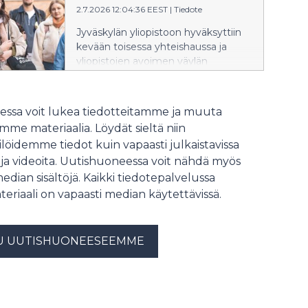
2.7.2026 12:04:36 EEST
|
Tiedote
ihmisten kanssa yhteistyöhön
kykeneviä tekoälyjärjestelmiä sekä
Jyväskylän yliopistoon hyväksyttiin
valmistellaan teknologiaa
kevään toisessa yhteishaussa ja
kaupalliseen käyttöön.
yliopistojen avoimen väylän
erillishaussa yhteensä 2924 uutta
opiskelijaa. Lukuvuosi alkaa elokuun
lopulla uusien opiskelijoiden
ssa voit lukea tiedotteitamme ja muuta
orientaation merkeissä.
me materiaalia. Löydät sieltä niin
Onnittelemme kaikkia valittuja!
löidemme tiedot kuin vapaasti julkaistavissa
 ja videoita. Uutishuoneessa voit nähdä myös
median sisältöjä. Kaikki tiedotepalvelussa
teriaali on vapaasti median käytettävissä.
U UUTISHUONEESEEMME