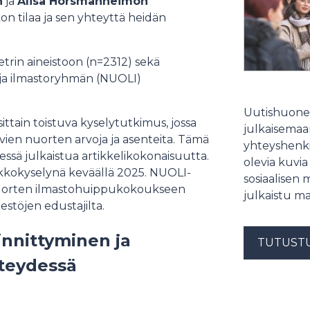
n
ja
Alisa Horsmanheimon
n tilaa ja sen yhteyttä heidän
rin aineistoon (n=2312) sekä
 ja ilmastoryhmän (NUOLI)
Uutishuonee
tain toistuva kyselytutkimus, jossa
julkaisemaam
ien nuorten arvoja ja asenteita. Tämä
yhteyshenki
dessä julkaistua artikkelikokonaisuutta.
olevia kuvia
kkokyselynä keväällä 2025. NUOLI-
sosiaalisen 
 nuorten ilmastohuippukokoukseen
julkaistu ma
jestöjen edustajilta.
innittyminen ja
TUTUST
hteydessä