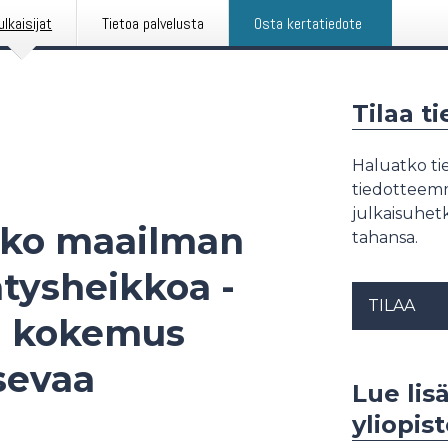
ulkaisijat
Tietoa palvelusta
Osta kertatiedote
Tilaa t
Haluatko tie
tiedotteemme
julkaisuhetk
sko maailman
tahansa.
tysheikkoa -
TILAA
ja kokemus
sevaa
Lue lis
yliopis