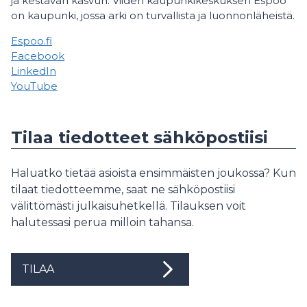
ja kestävän kasvun. Viiden kaupunkikeskuksen Espoo
on kaupunki, jossa arki on turvallista ja luonnonläheistä.
Espoo.fi
Facebook
LinkedIn
YouTube
Tilaa tiedotteet sähköpostiisi
Haluatko tietää asioista ensimmäisten joukossa? Kun
tilaat tiedotteemme, saat ne sähköpostiisi
välittömästi julkaisuhetkellä. Tilauksen voit
halutessasi perua milloin tahansa.
TILAA