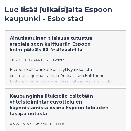
Lue lisää julkaisijalta Espoon
kaupunki - Esbo stad
Ainutlaatuinen tilaisuus tutustua
arabialaiseen kulttuuriin Espoon
kolmipäiväisillä festivaaleilla
7.8.2026 09:25:44 EEST
|
Tiedote
Espoon kulttuurikeskus täyttyy rikkaasta
kulttuuritarjonnasta, kun Arabialaisen kulttuurin
festivaali kokoaa yhteen toimijoita ja osallistujia yli
kulttuurirajojen 20.–22. elokuuta 2026 Tapiolassa.
Ohjelmassa on musiikkia, tanssia, taidetta, kirjallisuutta,
Kaupunginhallitukselle esitetään
työpajoja, lastenohjelmaa sekä eri maiden
yhteistoimintaneuvottelujen
kulttuuriperinteitä esitteleviä sisältöjä.
käynnistämistä osana Espoon talouden
tasapainotusta
6.8.2026 16:32:08 EEST
|
Tiedote