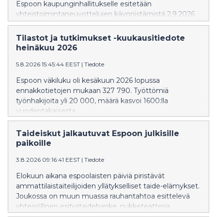
Espoon kaupunginhallitukselle esitetään
yhteistoimintaneuvottelujen käynnistämistä 2.9.2026
alkaen. Neuvottelut koskisivat kaupungin koko
henkilöstöä, ja niiden tavoitteena on enintään 10
Tilastot ja tutkimukset -kuukausitiedote
miljoonan euron vuosittainen säästö
heinäkuu 2026
henkilöstökuluissa. Kaupunginhallitus käsittelee asiaa
kokouksessaan 10.8.2026.
5.8.2026 15:45:44 EEST
|
Tiedote
Espoon väkiluku oli kesäkuun 2026 lopussa
ennakkotietojen mukaan 327 790. Työttömiä
työnhakijoita yli 20 000, määrä kasvoi 1600:lla
vuodentakaisesta.
Taideiskut jalkautuvat Espoon julkisille
paikoille
3.8.2026 09:16:41 EEST
|
Tiedote
Elokuun aikana espoolaisten päiviä piristävät
ammattilaistaiteilijoiden yllätykselliset taide-elämykset.
Joukossa on muun muassa rauhantahtoa esittelevä
yhteisöllinen esitystaidehanke, nukketeatteria,
tankotanssia ja musiikkiesityksiä.