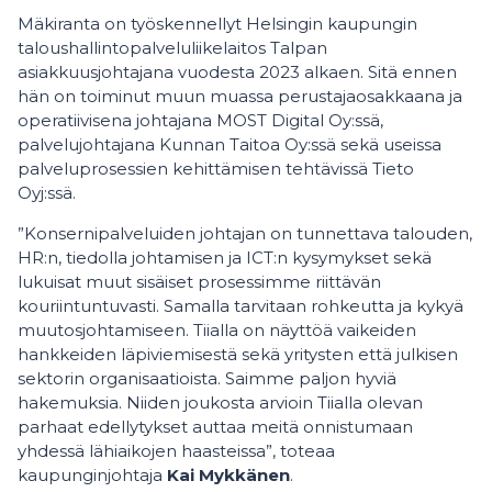
Mäkiranta on työskennellyt Helsingin kaupungin
taloushallintopalveluliikelaitos Talpan
asiakkuusjohtajana vuodesta 2023 alkaen. Sitä ennen
hän on toiminut muun muassa perustajaosakkaana ja
operatiivisena johtajana MOST Digital Oy:ssä,
palvelujohtajana Kunnan Taitoa Oy:ssä sekä useissa
palveluprosessien kehittämisen tehtävissä Tieto
Oyj:ssä.
”Konsernipalveluiden johtajan on tunnettava talouden,
HR:n, tiedolla johtamisen ja ICT:n kysymykset sekä
lukuisat muut sisäiset prosessimme riittävän
kouriintuntuvasti. Samalla tarvitaan rohkeutta ja kykyä
muutosjohtamiseen. Tiialla on näyttöä vaikeiden
hankkeiden läpiviemisestä sekä yritysten että julkisen
sektorin organisaatioista. Saimme paljon hyviä
hakemuksia. Niiden joukosta arvioin Tiialla olevan
parhaat edellytykset auttaa meitä onnistumaan
yhdessä lähiaikojen haasteissa”, toteaa
kaupunginjohtaja
Kai Mykkänen
.