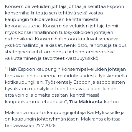
Konsernipalveluiden johtaja johtaa ja kehittää Espoon
konsernihallintoa ja sen tehtäviä sekä vastaa
kaupungin tukipalveluiden kehittämisestä
kokonaisuutena. Konsernipalveluiden johtaja toimii
myös konsernihallinnon tulosyksiköiden johtajien
esihenkilönä. Konsernihallintoon kuuluvat seuraavat
yksiköt: hallinto ja lakiasiat, henkilöstö, rahoitus ja talous,
strateginen kehittäminen ja tietojohtaminen sekä
vaikuttaminen ja tavoitteet -vastuuyksikkö.
”Hain Espoon kaupungin konsernipalveluiden johtajan
tehtävää innostuneena mahdollisuudesta työskennellä
kotikaupungilleni. Työskentely Espoon ja espoolaisten
hyväksi on merkityksellinen tehtävä, ja olen iloinen,
että voin olla omalta osaltani kehittämässä
kaupunkiamme eteenpäin”,
Tiia Mäkiranta
kertoo.
Mäkiranta raportoi kaupunginjohtaja Kai Mykkäselle ja
on kaupungin johtoryhmän jäsen. Mäkiranta aloittaa
tehtävässään 27.7.2026.