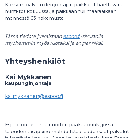
Konsernipalveluiden johtajan paikka oli haettavana
huhti-toukokuussa, ja paikkaan tuli määräaikaan
mennessä 63 hakemusta.
Tämä tiedote julkaistaan
espoo.fi
-sivustolla
myöhemmin myös ruotsiksi ja englanniksi.
Yhteyshenkilöt
Kai Mykkänen
kaupunginjohtaja
kai.mykkanen@espoo.fi
Espoo on lasten ja nuorten pääkaupunki, jossa
talouden tasapaino mahdollistaa laadukkaat palvelut