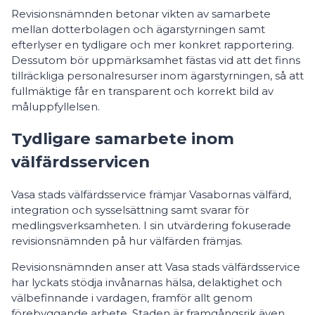
Revisionsnämnden betonar vikten av samarbete
mellan dotterbolagen och ägarstyrningen samt
efterlyser en tydligare och mer konkret rapportering.
Dessutom bör uppmärksamhet fästas vid att det finns
tillräckliga personalresurser inom ägarstyrningen, så att
fullmäktige får en transparent och korrekt bild av
måluppfyllelsen.
Tydligare samarbete inom
välfärdsservicen
Vasa stads välfärdsservice främjar Vasabornas välfärd,
integration och sysselsättning samt svarar för
medlingsverksamheten. I sin utvärdering fokuserade
revisionsnämnden på hur välfärden främjas.
Revisionsnämnden anser att Vasa stads välfärdsservice
har lyckats stödja invånarnas hälsa, delaktighet och
välbefinnande i vardagen, framför allt genom
förebyggande arbete. Staden är framgångsrik även