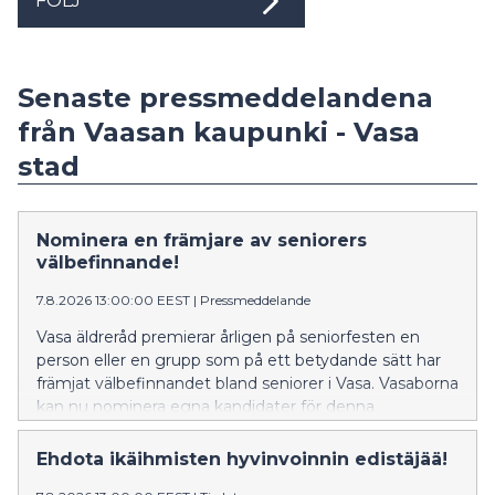
FÖLJ
Senaste pressmeddelandena
från Vaasan kaupunki - Vasa
stad
Nominera en främjare av seniorers
välbefinnande!
7.8.2026 13:00:00 EEST
|
Pressmeddelande
Vasa äldreråd premierar årligen på seniorfesten en
person eller en grupp som på ett betydande sätt har
främjat välbefinnandet bland seniorer i Vasa. Vasaborna
kan nu nominera egna kandidater för denna
utmärkelse.
Ehdota ikäihmisten hyvinvoinnin edistäjää!