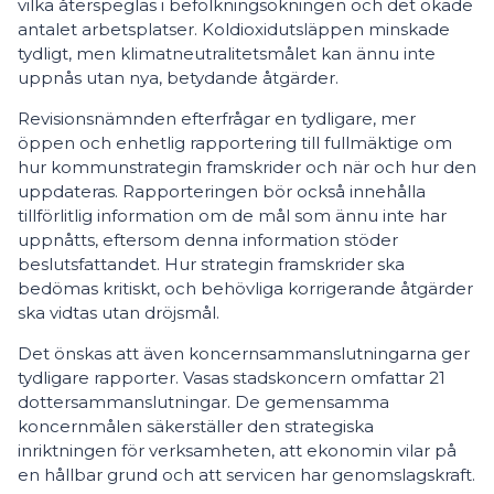
vilka återspeglas i befolkningsökningen och det ökade
antalet arbetsplatser. Koldioxidutsläppen minskade
tydligt, men klimatneutralitetsmålet kan ännu inte
uppnås utan nya, betydande åtgärder.
Revisionsnämnden efterfrågar en tydligare, mer
öppen och enhetlig rapportering till fullmäktige om
hur kommunstrategin framskrider och när och hur den
uppdateras. Rapporteringen bör också innehålla
tillförlitlig information om de mål som ännu inte har
uppnåtts, eftersom denna information stöder
beslutsfattandet. Hur strategin framskrider ska
bedömas kritiskt, och behövliga korrigerande åtgärder
ska vidtas utan dröjsmål.
Det önskas att även koncernsammanslutningarna ger
tydligare rapporter. Vasas stadskoncern omfattar 21
dottersammanslutningar. De gemensamma
koncernmålen säkerställer den strategiska
inriktningen för verksamheten, att ekonomin vilar på
en hållbar grund och att servicen har genomslagskraft.