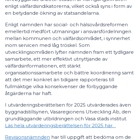
enligt välfärdsindikatorerna, vilket också syns i form av
en betydande ökning av statsandelarna.
Enligt nämnden har social- och hälsovårdsreformen
emellertid medfört utmaningar i ansvarsfördelningen
mellan kommunen och välfärdsområdet, i synnerhet
inom servicen med låg tröskel. Som
utvecklingsområden lyfter nämnden fram ett tydligare
samarbete, ett mer effektivt utnyttjande av
välfärdsinformationen, ett stärkt
organisationssamarbete och bättre koordinering samt
att det mer konkret än tidigare rapporteras till
fullmäktige vilka konsekvenser de förbyggande
åtgärderna har haft.
I utvärderingsberättelsen för 2025 utvärderades även
byggnadstillsynen, Vasaregionens Utveckling Ab, den
grundläggande utbildningen och Vasa stads institut.
Läs hela utvärderingsberättelsen för 2025 här.
Revisionsnämnden
har till uppgift att bedöma om de