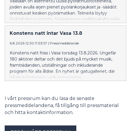
Vaasaan on asennettu uusia pyöränhuoltotelineitä,
joiden avulla arjen pienet pyöränkorjaukset ja -säädöt
onnistuvat kesken pyörämatkan. Telineitä löytyy
Onkilahden puistosta, Sisäsataman parkkipaikalta sekä
Matkakeskuksen pyörätallista.
Konstens natt intar Vasa 13.8
6.8.2026 12:30:11 EEST
|
Pressmeddelande
Konstens natt firas i Vasa torsdag 13.8.2026. Ungefär
180 aktörer deltar och det bjuds på mycket musik,
framträdanden, utställningar och inkluderande
program för alla åldrar. En nyhet är gatugalleriet, där
lokala konstnärers verk presenteras.
I vårt pressrum kan du läsa de senaste
pressmeddelandena, få tillgång till pressmaterial
och hitta kontaktinformation.