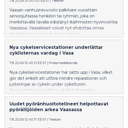
7.8.2026 13:00:00 EEST
|
Tiedote
Vaasan vanhusneuvosto palkitsee vuosittain
seniorijuhlassa henkilön tai ryhmän, joka on
merkittävällä tavalla edistänyt ikäihmisten hyvinvointia
Vaasassa. Vaasalaiset voivat nyt ehdottaa omaa
ehdokastaan tunnustuksen saajaksi.
Nya cykelservicestationer underlättar
cyklisternas vardag i Vasa
7.8.2026 12:43:21 EEST
|
Pressmeddelande
Nya cykelservicestationer har satts upp i Vasa, vilket
gör det enkelt att utföra mindre reparationer och
justeringar av cykeln under cykelturen.
Servicestationerna finns vid Metviksparken,
parkeringen i Inre hamnen och cykelgaraget vid
Resecentret.
Uudet pyöränhuoltotelineet helpottavat
pyöräilijöiden arkea Vaasassa
7.8.2026 12:43:17 EEST
|
Tiedote