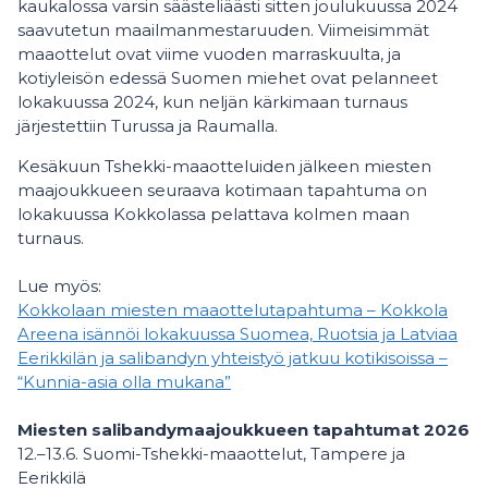
kaukalossa varsin säästeliäästi sitten joulukuussa 2024
saavutetun maailmanmestaruuden. Viimeisimmät
maaottelut ovat viime vuoden marraskuulta, ja
kotiyleisön edessä Suomen miehet ovat pelanneet
lokakuussa 2024, kun neljän kärkimaan turnaus
järjestettiin Turussa ja Raumalla.
Kesäkuun Tshekki-maaotteluiden jälkeen miesten
maajoukkueen seuraava kotimaan tapahtuma on
lokakuussa Kokkolassa pelattava kolmen maan
turnaus.
Lue myös:
Kokkolaan miesten maaottelutapahtuma – Kokkola
Areena isännöi lokakuussa Suomea, Ruotsia ja Latviaa
Eerikkilän ja salibandyn yhteistyö jatkuu kotikisoissa –
“Kunnia-asia olla mukana”
Miesten salibandymaajoukkueen tapahtumat 2026
12.–13.6. Suomi-Tshekki-maaottelut, Tampere ja
Eerikkilä