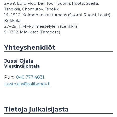
2.–6.9. Euro Floorball Tour (Suomi, Ruotsi, Sveitsi,
Tshekki), Chomutov, Tshekki
14.–18.10. Kolmen maan turnaus (Suomi, Ruotsi, Latvia),
Kokkola
27.–29.11. MM-viimeistelyleiri (Eerikkilä)
5.–13.12. MM-kisat (Tampere)
Yhteyshenkilöt
Jussi Ojala
Viestintäjohtaja
Puh:
040 777 4831
jussi.ojala@salibandy.fi
Tietoja julkaisijasta