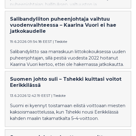
puheenjohtajan, hallituksen, valtuuston ja
valituslautakunnan toimikaudelle 2027–2029.
Salibandyliiton puheenjohtaja vaihtuu
vuodenvaihteessa – Kaarina Vuori ei hae
jatkokaudelle
19.6.2026 09:54:18 EEST
|
Tiedote
Salibandyliitto saa marraskuun liittokokouksessa uuden
puheenjohtajan, sillä pestiä vuodesta 2022 hoitanut
Kaarina Vuori kertoo, ettei ole hakemassa jatkokautta.
Suomen johto suli – Tshekki kuittasi voitot
Eerikkilässä
13.6.2026 12:42:19 EEST
|
Tiedote
Suomi ei kyennyt toistamaan eilistä voittoaan miesten
kaksoismaaottelussa, kun Tshekki nousi Eerikkilässä
kahden maalin takamatkalta 5–4-voittoon.