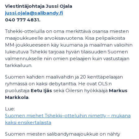
Viestintäjohtaja Jussi Ojala
jussi.ojala@salibandy.fi
040 777 4831.
Tshekki-otteluilla on oma merkittävä osansa miesten
maajoukkueelle arvokisavuotena. Kisa pelipaikoista
MM-joukkueeseen käy kuumana ja maailman valioihin
lukeutuva Tshekki tarjoaa hyvän tilaisuuden Suomen
valmennukselle niin omien pelaajien kuin vastustajan
tarkkailuun.
Suomen kahden maalivahdin ja 20 kenttäpelaajan
ryhmässä on kaksi debytanttia. He ovat OLS:n
puolustaja
Eetu Ijäs
sekä Oilersin hyökkääjä
Markus
Markkola
.
Lue:
Suomen miehet Tshekki–otteluihin nimetty – mukana
kaksi ensikertalaista
Suomen miesten salibandymaajoukkue on nähty