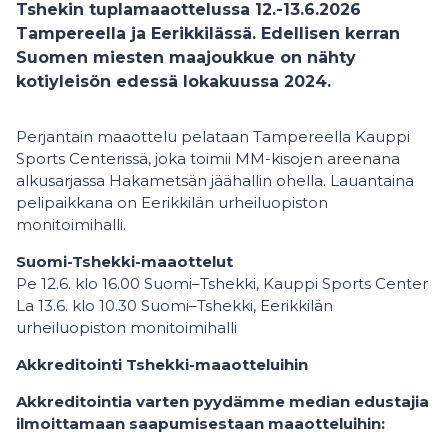
Tshekin tuplamaaottelussa 12.-13.6.2026
Tampereella ja Eerikkilässä. Edellisen kerran
Suomen miesten maajoukkue on nähty
kotiyleisön edessä lokakuussa 2024.
Perjantain maaottelu pelataan Tampereella Kauppi
Sports Centerissä, joka toimii MM-kisojen areenana
alkusarjassa Hakametsän jäähallin ohella. Lauantaina
pelipaikkana on Eerikkilän urheiluopiston
monitoimihalli.
Suomi-Tshekki-maaottelut
Pe 12.6. klo 16.00 Suomi–Tshekki, Kauppi Sports Center
La 13.6. klo 10.30 Suomi–Tshekki, Eerikkilän
urheiluopiston monitoimihalli
Akkreditointi Tshekki-maaotteluihin
Akkreditointia varten pyydämme median edustajia
ilmoittamaan saapumisestaan maaotteluihin: