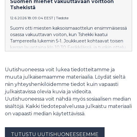
Suomen miehet vakuuttavaan voittoon
Tshekistä
12.6.2026 18:09:04 EEST
|
Tiedote
Suomi otti miesten kaksoismaaottelun ensimmäisessä
osassa vakuuttavan voiton, kun Tshekki kaatui
Tampereella lukemin 5-1. Joukkueet kohtaavat toisen
kerran lauantaina klo 10.30 Eerikkilässä, ja tuokin ottelu
nähdään ilmaisena lähetyksenä SalibandyTV:ssä.
Uutishuoneessa voit lukea tiedotteitamme ja
muuta julkaisemaamme materiaalia. Löydät sieltä
niin yhteyshenkilöidemme tiedot kuin vapaasti
julkaistavissa olevia kuvia ja videoita.
Uutishuoneessa voit nähdä myös sosiaalisen median
sisältöjä. Kaikki tiedotepalvelussa julkaistu materiaali
on vapaasti median käytettävissä.
TUTUSTU UUTISHUONEESEEMME