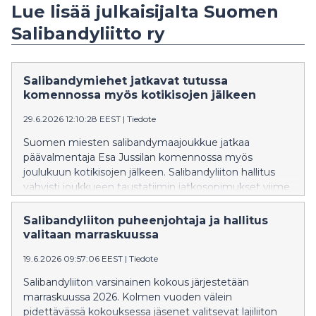
Lue lisää julkaisijalta Suomen
Salibandyliitto ry
Salibandymiehet jatkavat tutussa
komennossa myös kotikisojen jälkeen
29.6.2026 12:10:28 EEST
|
Tiedote
Suomen miesten salibandymaajoukkue jatkaa
päävalmentaja Esa Jussilan komennossa myös
joulukuun kotikisojen jälkeen. Salibandyliiton hallitus
vahvisti joukkueen taustatiimin jatkosopimukset viime
viikon kokouksessaan.
Salibandyliiton puheenjohtaja ja hallitus
valitaan marraskuussa
19.6.2026 09:57:06 EEST
|
Tiedote
Salibandyliiton varsinainen kokous järjestetään
marraskuussa 2026. Kolmen vuoden välein
pidettävässä kokouksessa jäsenet valitsevat lajiliiton