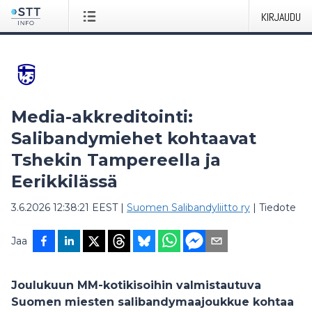
KIRJAUDU
Media-akkreditointi:
Salibandymiehet kohtaavat
Tshekin Tampereella ja
Eerikkilässä
3.6.2026 12:38:21 EEST
|
Suomen Salibandyliitto ry
|
Tiedote
Jaa
Joulukuun MM-kotikisoihin valmistautuva
Suomen miesten salibandymaajoukkue kohtaa