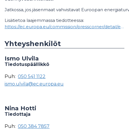
Jatkossa, jos jäsenmaat vahvistavat Euroopan energiaturva
Lisätietoa laajemmassa tiedotteessa:
https://ec.europa.eu/commission/presscorner/detail/en/ip_26_1140
Yhteyshenkilöt
Ismo Ulvila
Tiedotuspäällikkö
Puh:
050 541 1122
ismo.ulvila@ec.europa.eu
Nina Hotti
Tiedottaja
Puh:
050 384 7857