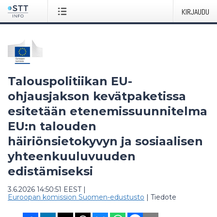
KIRJAUDU
Talouspolitiikan EU-
ohjausjakson kevätpaketissa
esitetään etenemissuunnitelma
EU:n talouden
häiriönsietokyvyn ja sosiaalisen
yhteenkuuluvuuden
edistämiseksi
3.6.2026 14:50:51 EEST
|
Euroopan komission Suomen-edustusto
|
Tiedote