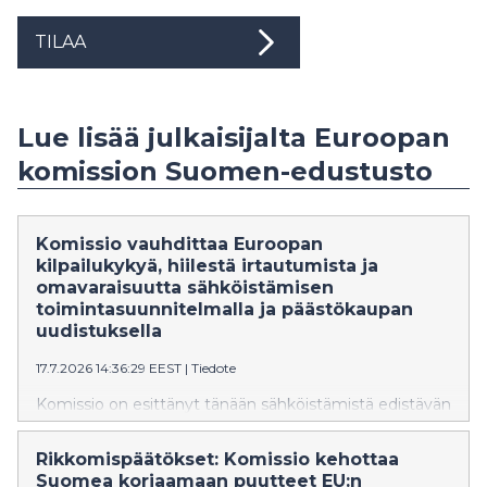
TILAA
Lue lisää julkaisijalta Euroopan
komission Suomen-edustusto
Komissio vauhdittaa Euroopan
kilpailukykyä, hiilestä irtautumista ja
omavaraisuutta sähköistämisen
toimintasuunnitelmalla ja päästökaupan
uudistuksella
17.7.2026 14:36:29 EEST
|
Tiedote
Komissio on esittänyt tänään sähköistämistä edistävän
toimintasuunnitelman, jonka tavoitteena on tehdä
Euroopasta ensimmäinen sähköön perustuva
Rikkomispäätökset: Komissio kehottaa
maanosa. Samalla komissio ehdottaa hiilimarkkinoiden
Suomea korjaamaan puutteet EU:n