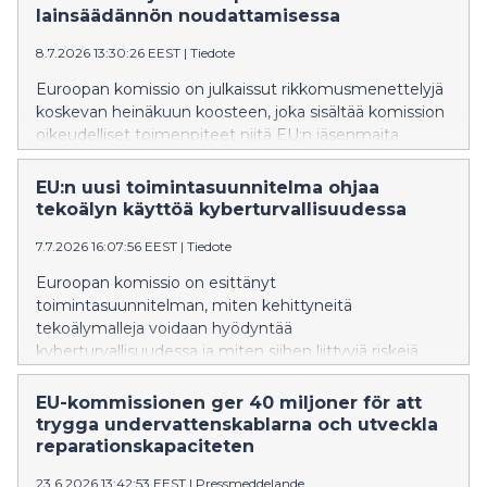
vahvistamista, jotta ne tukevat entistä tehokkaammin
lainsäädännön noudattamisessa
EU:n teollisuuden puhdasta siirtymää ja sähköistymistä.
8.7.2026 13:30:26 EEST
|
Tiedote
Euroopan komissio on julkaissut rikkomusmenettelyjä
koskevan heinäkuun koosteen, joka sisältää komission
oikeudelliset toimenpiteet niitä EU:n jäsenmaita
vastaan, jotka eivät ole noudattaneet EU:n
lainsäädännön mukaisia velvoitteitaan. Suomi saa
EU:n uusi toimintasuunnitelma ohjaa
komissiolta kolme huomautusta.
tekoälyn käyttöä kyberturvallisuudessa
7.7.2026 16:07:56 EEST
|
Tiedote
Euroopan komissio on esittänyt
toimintasuunnitelman, miten kehittyneitä
tekoälymalleja voidaan hyödyntää
kyberturvallisuudessa ja miten siihen liittyviä riskejä
voidaan toisaalta torjua koordinoidusti. Uudet
kehittyneet tekoälymallit mullistavat
EU-kommissionen ger 40 miljoner för att
kyberturvallisuuden. Tekoälyn avulla rikolliset voivat
trygga undervattenskablarna och utveckla
tunnistaa haavoittuvuuksia, automatisoida hyökkäyksiä
reparationskapaciteten
sekä kasvattaa ja nopeuttaa kyberhäiriöiden tehtailua.
23.6.2026 13:42:53 EEST
|
Pressmeddelande