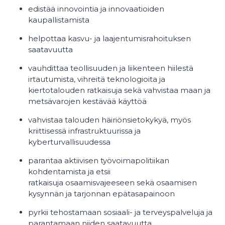
edistää innovointia ja innovaatioiden
kaupallistamista
helpottaa kasvu- ja laajentumisrahoituksen
saatavuutta
vauhdittaa teollisuuden ja liikenteen hiilestä
irtautumista, vihreitä teknologioita ja
kiertotalouden ratkaisuja sekä vahvistaa maan ja
metsävarojen kestävää käyttöä
vahvistaa talouden häiriönsietokykyä, myös
kriittisessä infrastruktuurissa ja
kyberturvallisuudessa
parantaa aktiivisen työvoimapolitiikan
kohdentamista ja etsii
ratkaisuja osaamisvajeeseen sekä osaamisen
kysynnän ja tarjonnan epätasapainoon
pyrkii tehostamaan sosiaali- ja terveyspalveluja ja
parantamaan niiden saatavuutta.