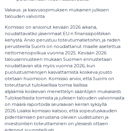
Vakaus- ja kasvusopimuksen mukainen julkisen
talouden valvonta
Komissio on arvioinut kevään 2026 aikana,
noudattavatko jäsenmaat EU:n finanssipolitiikan
kehystä. Arvio perustuu toteutumatietoihin, ja niiden
perusteella Suomi on noudattanut maalle asetettua
nettomenopolkua vuonna 2025. Kevään 2026
talousennusteen mukaan Suomen ennustetaan
noudattavan sitä myös vuonna 2026, kun
puolustusmenojen kasvattamista koskeva jousto
otetaan huomioon. Komissio arvioi, että Suomi on
toteuttanut tuloksellisia toimia liiallisia
alijäämiä koskevan menettelyn sääntöjen mukaisesti.
Tuloksellisista toimista ja julkisen talouden valvonnasta
on määrä raportoida seuraavan kerran syksyllä
2026. Lisäksi komissio katsoo, että sopeutuskauden
pidentämisen perustana olevien uudistusten ja
investointien toteuttaminen on yleisesti ottaen
edennyt suunnitellusti.