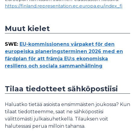
https://finland.representation.ec.europa.eu/index_fi
Muut kielet
SWE
:
EU-kommissionens vårpaket för den
europeiska planeringsterminen 2026 med en
färdplan för att främja EU:s ekonomiska
resiliens och sociala sammanhållning
Tilaa tiedotteet sähköpostiisi
Haluatko tietää asioista ensimmäisten joukossa? Kun
tilaat tiedotteemme, saat ne sähköpostiisi
välittömästi julkaisuhetkellä. Tilauksen voit
halutessasi perua milloin tahansa.