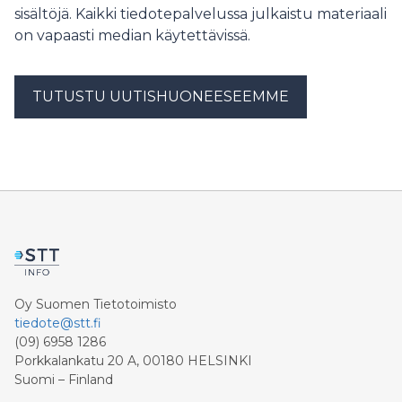
Euroopassa. Lisäksi toimet parantavat EU:n valmiuksia
sisältöjä. Kaikki tiedotepalvelussa julkaistu materiaali
seurata ja havaita kriittiseen merenalaiseen
on vapaasti median käytettävissä.
infrastruktuuriin kohdistuvia uhkia ja reagoida niihin.
Ensimmäiset alueelliset kaapelikeskukset Itämeren
alueellinen keskus vahvistaa valvonta- ja
TUTUSTU UUTISHUONEESEEMME
reagointimekanismeja Itämeren alueella. Keskusta
rahoitetaan 2,5 miljoonalla eurolla. Hankkeella
vahvistetaan kansallisia ja rajat ylittäviä
turvaoperaatiokeskuksia, kehitetään alustoja
tiedonvaihtoon sekä parannetaan valmiuksia havaita ja
ehkäistä kriittiseen
Oy Suomen Tietotoimisto
tiedote@stt.fi
(09) 6958 1286
Porkkalankatu 20 A, 00180 HELSINKI
Suomi – Finland