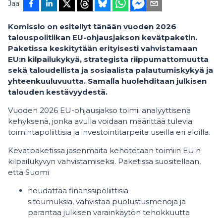
Jaa
Komissio on esitellyt tänään vuoden 2026
talouspolitiikan EU-ohjausjakson kevätpaketin.
Paketissa keskitytään erityisesti vahvistamaan
EU:n kilpailukykyä, strategista riippumattomuutta
sekä taloudellista ja sosiaalista palautumiskykyä ja
yhteenkuuluvuutta. Samalla huolehditaan julkisen
talouden kestävyydestä.
Vuoden 2026 EU-ohjausjakso toimii analyyttisenä
kehyksenä, jonka avulla voidaan määrittää tulevia
toimintapoliittisia ja investointitarpeita useilla eri aloilla.
Kevätpaketissa jäsenmaita kehotetaan toimiin EU:n
kilpailukyvyn vahvistamiseksi. Paketissa suositellaan,
että Suomi
noudattaa finanssipoliittisia
sitoumuksia, vahvistaa puolustusmenoja ja
parantaa julkisen varainkäytön tehokkuutta