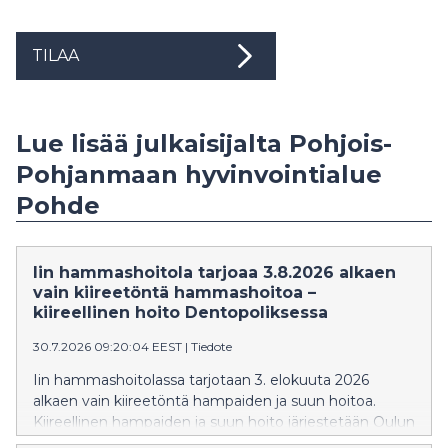
TILAA
Lue lisää julkaisijalta Pohjois-
Pohjanmaan hyvinvointialue
Pohde
Iin hammashoitola tarjoaa 3.8.2026 alkaen
vain kiireetöntä hammashoitoa –
kiireellinen hoito Dentopoliksessa
30.7.2026 09:20:04 EEST
|
Tiedote
Iin hammashoitolassa tarjotaan 3. elokuuta 2026
alkaen vain kiireetöntä hampaiden ja suun hoitoa.
Kiireellinen hampaiden ja suun hoito järjestetään Oulun
Dentopoliksessa.