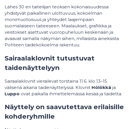
Lähes 30 eri taiteilijan teoksen kokonaisuudessa
yhdistyvät paikallinen ulottuvuus, kokoelman
monimuotoisuus ja yhteydet laajempaan
suomalaiseen taiteeseen. Maalaukset, grafiikka ja
veistokset asettuvat vuoropuheluun keskenään ja
avaavat samalla näkymän siihen, millaisista aineksista
Pohteen taidekokoelma rakentuu.
Sairaalaklovnit tutustuvat
taidenäyttelyyn
Sairaalaklovnit vierailevat torstaina 11.6. klo 13–15
välisenä aikana taidenäyttelyssä. Klovnit
Hölökkä
ja
Luppo
ovat paikalla ihmettelemässä kesää ja taidetta.
Näyttely on saavutettava erilaisille
kohderyhmille