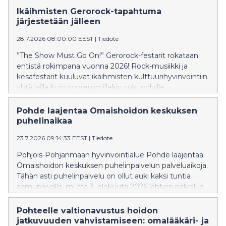
Ikäihmisten Gerorock-tapahtuma
järjestetään jälleen
28.7.2026 08:00:00 EEST
|
Tiedote
”The Show Must Go On!” Gerorock-festarit rokataan
entistä rokimpana vuonna 2026! Rock-musiikki ja
kesäfestarit kuuluvat ikäihmisten kulttuurihyvinvointiin
yhtä lailla kuin nuoremmillekin sukupolville.
Pohde laajentaa Omaishoidon keskuksen
puhelinaikaa
23.7.2026 09:14:33 EEST
|
Tiedote
Pohjois-Pohjanmaan hyvinvointialue Pohde laajentaa
Omaishoidon keskuksen puhelinpalvelun palveluaikoja.
Tähän asti puhelinpalvelu on ollut auki kaksi tuntia
aamupäivällä, mutta 3. elokuuta 2026 lähtien palvelua
saa myös kello 12–14.
Pohteelle valtionavustus hoidon
jatkuvuuden vahvistamiseen: omalääkäri- ja