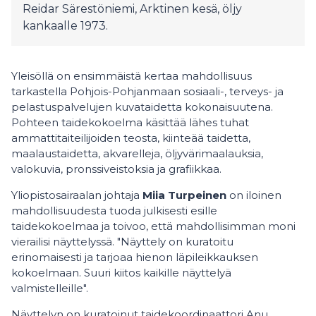
Reidar Särestöniemi, Arktinen kesä, öljy
kankaalle 1973.
Yleisöllä on ensimmäistä kertaa mahdollisuus
tarkastella Pohjois-Pohjanmaan sosiaali-, terveys- ja
pelastuspalvelujen kuvataidetta kokonaisuutena.
Pohteen taidekokoelma käsittää lähes tuhat
ammattitaiteilijoiden teosta, kiinteää taidetta,
maalaustaidetta, akvarelleja, öljyvärimaalauksia,
valokuvia, pronssiveistoksia ja grafiikkaa.
Yliopistosairaalan johtaja
Miia Turpeinen
on iloinen
mahdollisuudesta tuoda julkisesti esille
taidekokoelmaa ja toivoo, että mahdollisimman moni
vierailisi näyttelyssä. "Näyttely on kuratoitu
erinomaisesti ja tarjoaa hienon läpileikkauksen
kokoelmaan. Suuri kiitos kaikille näyttelyä
valmistelleille".
Näyttelyn on kuratoinut taidekoordinaattori Anu