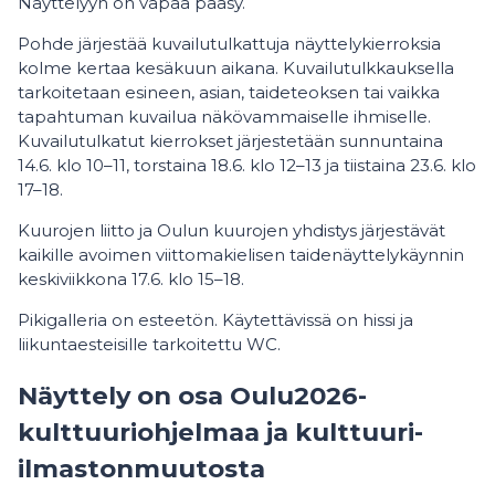
Näyttelyyn on vapaa pääsy.
Pohde järjestää kuvailutulkattuja näyttelykierroksia
kolme kertaa kesäkuun aikana. Kuvailutulkkauksella
tarkoitetaan esineen, asian, taideteoksen tai vaikka
tapahtuman kuvailua näkövammaiselle ihmiselle.
Kuvailutulkatut kierrokset järjestetään sunnuntaina
14.6. klo 10–11, torstaina 18.6. klo 12–13 ja tiistaina 23.6. klo
17–18.
Kuurojen liitto ja Oulun kuurojen yhdistys järjestävät
kaikille avoimen viittomakielisen taidenäyttelykäynnin
keskiviikkona 17.6. klo 15–18.
Pikigalleria on esteetön. Käytettävissä on hissi ja
liikuntaesteisille tarkoitettu WC.
Näyttely on osa Oulu2026-
kulttuuriohjelmaa ja kulttuuri-
ilmastonmuutosta