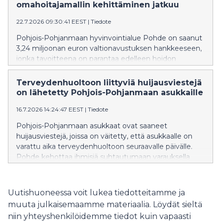
omahoitajamallin kehittäminen jatkuu
22.7.2026 09:30:41 EEST
|
Tiedote
Pohjois-Pohjanmaan hyvinvointialue Pohde on saanut
3,24 miljoonan euron valtionavustuksen hankkeeseen,
jonka tavoitteena on parantaa edelleen hoidon
jatkuvuutta ja sujuvoittaa perusterveydenhuollon
palveluja.
Terveydenhuoltoon liittyviä huijausviestejä
on lähetetty Pohjois-Pohjanmaan asukkaille
16.7.2026 14:24:47 EEST
|
Tiedote
Pohjois-Pohjanmaan asukkaat ovat saaneet
huijausviestejä, joissa on väitetty, että asukkaalle on
varattu aika terveydenhuoltoon seuraavalle päivälle.
Pohde kehottaa ihmisiä suhtautumaan varauksella
viesteihin, joissa on linkki.
Uutishuoneessa voit lukea tiedotteitamme ja
muuta julkaisemaamme materiaalia. Löydät sieltä
niin yhteyshenkilöidemme tiedot kuin vapaasti