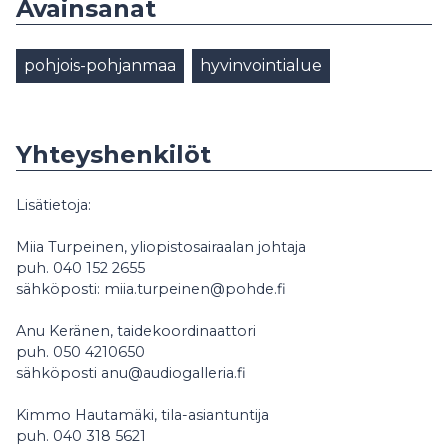
Avainsanat
pohjois-pohjanmaa
hyvinvointialue
Yhteyshenkilöt
Lisätietoja:
Miia Turpeinen, yliopistosairaalan johtaja
puh. 040 152 2655
sähköposti: miia.turpeinen@pohde.fi
Anu Keränen, taidekoordinaattori
puh. 050 4210650
sähköposti anu@audiogalleria.fi
Kimmo Hautamäki, tila-asiantuntija
puh. 040 318 5621