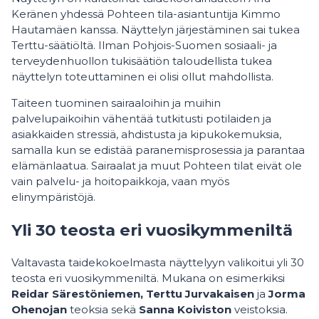
Keränen yhdessä Pohteen tila-asiantuntija Kimmo
Hautamäen kanssa. Näyttelyn järjestäminen sai tukea
Terttu-säätiöltä. Ilman Pohjois-Suomen sosiaali- ja
terveydenhuollon tukisäätiön taloudellista tukea
näyttelyn toteuttaminen ei olisi ollut mahdollista.
Taiteen tuominen sairaaloihin ja muihin
palvelupaikoihin vähentää tutkitusti potilaiden ja
asiakkaiden stressiä, ahdistusta ja kipukokemuksia,
samalla kun se edistää paranemisprosessia ja parantaa
elämänlaatua. Sairaalat ja muut Pohteen tilat eivät ole
vain palvelu- ja hoitopaikkoja, vaan myös
elinympäristöjä.
Yli 30 teosta eri vuosikymmeniltä
Valtavasta taidekokoelmasta näyttelyyn valikoitui yli 30
teosta eri vuosikymmeniltä. Mukana on esimerkiksi
Reidar Särestöniemen, Terttu Jurvakaisen
ja
Jorma
Ohenojan
teoksia sekä
Sanna Koiviston
veistoksia.