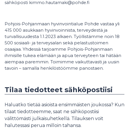
sähköposti kimmo.hautamaki@pohde.fi
Pohjois-Pohjanmaan hyvinvointialue Pohde vastaa yli
415 000 asukkaan hyvinvoinnista, terveydestä ja
turvallisuudesta 1.1.2023 alkaen. Työllistämme noin 18
500 sosiaali- ja terveysalan sekä pelastustoimen
osaajaa. Yhdessä tarjoamme Pohjois-Pohjanmaan
ihmisille tukea elämään ja apua terveyteen tai hätään
aiempaa paremmin. Toimimme vaikuttavasti ja uusin
tavoin – samalla henkilöstöömme panostaen.
Tilaa tiedotteet sähköpostiisi
Haluatko tietää asioista ensimmäisten joukossa? Kun
tilaat tiedotteemme, saat ne sähköpostiisi
välittömästi julkaisuhetkellä. Tilauksen voit
halutessasi perua milloin tahansa.