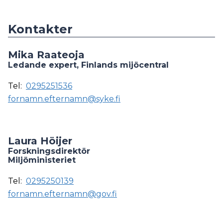
Kontakter
Mika Raateoja
Ledande expert, Finlands mijöcentral
Tel:
0295251536
fornamn.efternamn@syke.fi
Laura Höijer
Forskningsdirektör
Miljö­ministeriet
Tel:
0295250139
fornamn.efternamn@gov.fi