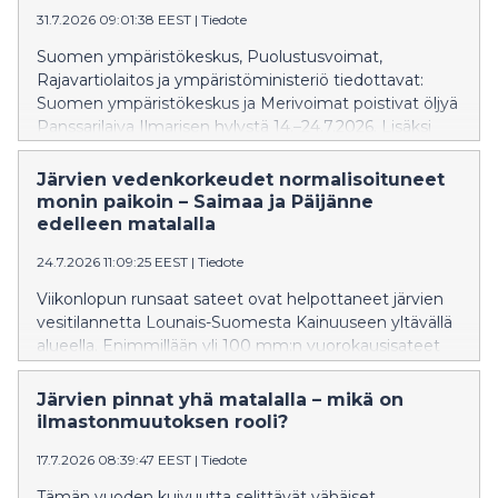
31.7.2026 09:01:38 EEST
|
Tiedote
Ilmarinens tankar, men vraket kunde ännu inte
tömmas helt. Arbetet måste tidvis avbrytas på grund
Suomen ympäristökeskus, Puolustusvoimat,
av hård sjögång.
Rajavartiolaitos ja ympäristöministeriö tiedottavat:
Suomen ympäristökeskus ja Merivoimat poistivat öljyä
Panssarilaiva Ilmarisen hylystä 14.–24.7.2026. Lisäksi
operaatioon osallistuivat ympäristövahinkojen
torjuntaan varautunut Rajavartiolaitos ja
Järvien vedenkorkeudet normalisoituneet
Sukelluslääketieteen keskus. Kahden viikon aikana
monin paikoin – Saimaa ja Päijänne
Ilmarisen tankeista saatiin talteen noin 60 000 litraa
edelleen matalalla
öljyä, mutta kokonaan hylkyä ei vielä saatu
24.7.2026 11:09:25 EEST
|
Tiedote
tyhjennettyä. Kovan aallokon takia työ jouduttiin välillä
keskeyttämään.
Viikonlopun runsaat sateet ovat helpottaneet järvien
vesitilannetta Lounais-Suomesta Kainuuseen yltävällä
alueella. Enimmillään yli 100 mm:n vuorokausisateet
ovat nostaneet viime päivien aikana monen pienen
järven vedenkorkeutta yli 50 cm ja suuria järviä 20–30
Järvien pinnat yhä matalalla – mikä on
cm.
ilmastonmuutoksen rooli?
17.7.2026 08:39:47 EEST
|
Tiedote
Tämän vuoden kuivuutta selittävät vähäiset