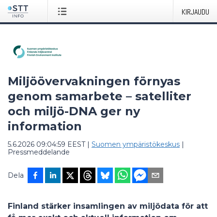
KIRJAUDU
Miljöövervakningen förnyas
genom samarbete – satelliter
och miljö-DNA ger ny
information
5.6.2026 09:04:59 EEST
|
Suomen ympäristökeskus
|
Pressmeddelande
Dela
Finland stärker insamlingen av miljödata för att