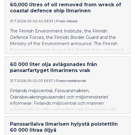
60,000 litres of oil removed from wreck of
coastal defence ship Ilmarinen
31.7.2026 09:02:40 EEST
|
Press release
The Finnish Environment Institute, the Finnish
Defence Forces, the Finnish Border Guard and the
Ministry of the Environment announce: The Finnish
Environment Institute and the Finnish Navy removed
oil from the wreck of the coastal defence ship
Ilmarinen between 14 and 24 July 2026. In addition,
60 000 liter olja avlägsnades från
the Finnish Border Guard, which was prepared for
pansarfartyget Ilmarinens vrak
environmental response operations, and the Diving
31.7.2026 09:02:07 EEST
|
Pressmeddelande
Medical Center participated in the operation. Over the
course of two weeks, approximately 60,000 litres of oil
Finlands miljöcentral, Försvarsmakten,
was recovered from the vessel’s fuel tanks, but the
Gränsbevakningsväsendet och miljöministeriet
wreck could not be completely emptied yet. Because
informerar: Finlands miljöcentral och marinen
of the rough seas, the work had to be interrupted
avlägsnade olja från pansarfartyget Ilmarinens vrak
from time to time.
mellan den 14 och 24 juli 2026. I operationen deltog
även Gränsbevakningsväsendet, som var i beredskap
Panssarilaiva Ilmarisen hylystä poistettiin
för miljöskyddsuppdrag, samt Centret för dykmedicin.
60 000 litraa öljyä
Under två veckor togs cirka 60 000 liter olja tillvara från