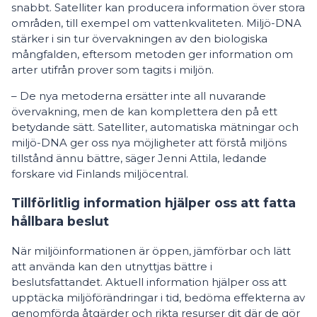
snabbt. Satelliter kan producera information över stora
områden, till exempel om vattenkvaliteten. Miljö-DNA
stärker i sin tur övervakningen av den biologiska
mångfalden, eftersom metoden ger information om
arter utifrån prover som tagits i miljön.
– De nya metoderna ersätter inte all nuvarande
övervakning, men de kan komplettera den på ett
betydande sätt. Satelliter, automatiska mätningar och
miljö-DNA ger oss nya möjligheter att förstå miljöns
tillstånd ännu bättre, säger Jenni Attila, ledande
forskare vid Finlands miljöcentral.
Tillförlitlig information hjälper oss att fatta
hållbara beslut
När miljöinformationen är öppen, jämförbar och lätt
att använda kan den utnyttjas bättre i
beslutsfattandet. Aktuell information hjälper oss att
upptäcka miljöförändringar i tid, bedöma effekterna av
genomförda åtgärder och rikta resurser dit där de gör