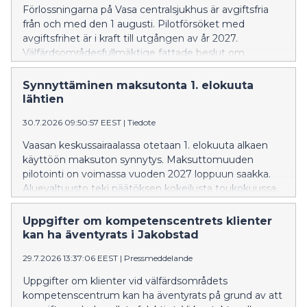
Förlossningarna på Vasa centralsjukhus är avgiftsfria
från och med den 1 augusti. Pilotförsöket med
avgiftsfrihet är i kraft till utgången av år 2027.
Välfärdsområdesfullmäktige fattade beslut om
försöket i maj. De blivande föräldrarna har under
förlossningsförberedelsen berättat att de är nöjda med
Synnyttäminen maksutonta 1. elokuuta
avgiftsfriheten.
lähtien
30.7.2026 09:50:57 EEST
|
Tiedote
Vaasan keskussairaalassa otetaan 1. elokuuta alkaen
käyttöön maksuton synnytys. Maksuttomuuden
pilotointi on voimassa vuoden 2027 loppuun saakka.
Aluevaltuusto teki päätöksen kokeilusta toukokuussa.
Tulevat vanhemmat ovat synnytysvalmennuksissa
kertoneet olevansa tyytyväisiä maksuttomuuteen.
Uppgifter om kompetenscentrets klienter
kan ha äventyrats i Jakobstad
29.7.2026 13:37:06 EEST
|
Pressmeddelande
Uppgifter om klienter vid välfärdsområdets
kompetenscentrum kan ha äventyrats på grund av att