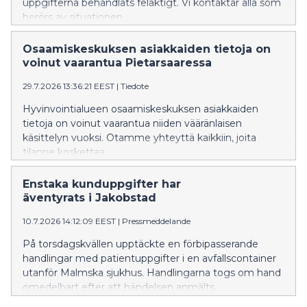
uppgifterna behandlats felaktigt. Vi kontaktar alla som
berörs av situationen.
Osaamiskeskuksen asiakkaiden tietoja on
voinut vaarantua Pietarsaaressa
29.7.2026 13:36:21 EEST
|
Tiedote
Hyvinvointialueen osaamiskeskuksen asiakkaiden
tietoja on voinut vaarantua niiden vääränlaisen
käsittelyn vuoksi. Otamme yhteyttä kaikkiin, joita
tilanne koskettaa.
Enstaka kunduppgifter har
äventyrats i Jakobstad
10.7.2026 14:12:09 EEST
|
Pressmeddelande
På torsdagskvällen upptäckte en förbipasserande
handlingar med patientuppgifter i en avfallscontainer
utanför Malmska sjukhus. Handlingarna togs om hand
omedelbart efter att händelsen anmälts.
Välfärdsområdet utreder nu hur dokumenten har