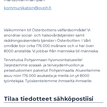
kommunikation@ovph.fi
Välkommen till Österbottens välfärdsområde! Vi
anordnar social- och hälsovårdstjänster samt
räddningsväsendets tjänster i Österbotten. I Vårt
område bor cirka 176 000 invånare och vi har över
8000 anställda. Vi jobbar från människa till människa.
Tervetuloa Pohjanmaan hyvinvointialueelle!
Järjestämme sosiaali- ja terveydenhuollon ja
pelastustoimen palvelut Pohjanmaalla. Alueellamme
asuu noin 176 000 asukasta ja meillä on yli 8000
työntekijää. Työskentelemme ihmiseltä ihmiselle.
Tilaa tiedotteet sähköpostiisi