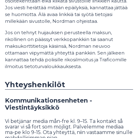
osoitekenttään eikä klikata sivustoille linkkien kautta.
Jos viesti herättää mitään epäilyksiä, kannattaa jättää
se huomiotta. Älä avaa linkkiä tai syötä tietojasi
millekään sivustolle, Nordman ohjeistaa.
Jos on tehnyt huijauksen perusteella maksun,
rikollinen on päässyt verkkopankkiin tai saanut
maksukorttitietoja käsiinsä, Nordman neuvoo
ottamaan viipymättä yhteyttä pankkiin. Sen jälkeen
kannattaa tehdä poliisille rikosilmoitus ja Traficomille
ilmoitus tietoturvaloukkauksesta.
Yhteyshenkilöt
Kommunikationsenheten -
Viestintäyksikkö
Vi betjänar media mån-fre kl. 9–15. Ta kontakt så
svarar vi så fort som möjligt. Palvelemme mediaa
ma-pe klo 9-15. Ota yhteyttä, niin vastaamme sinulle
mahdollisimman pian.