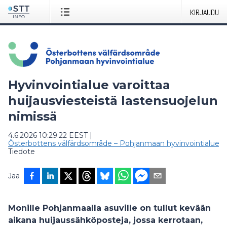
KIRJAUDU
Hyvinvointialue varoittaa
huijausviesteistä lastensuojelun
nimissä
4.6.2026 10:29:22 EEST
|
Österbottens välfärdsområde – Pohjanmaan hyvinvointialue
|
Tiedote
Jaa
Monille Pohjanmaalla asuville on tullut kevään
aikana huijaussähköposteja, jossa kerrotaan,