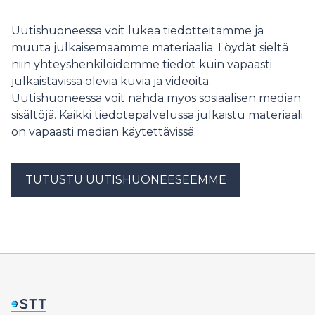
hamnat i avfallscontainern. – Händelsen anmäls till
dataskyddsombuden, och under nästa vecka kommer
Uutishuoneessa voit lukea tiedotteitamme ja
de vid behov att kontakta de personer vars uppgifter
muuta julkaisemaamme materiaalia. Löydät sieltä
kan ha äventyrats, säger förvaltningsdirektör Linda
niin yhteyshenkilöidemme tiedot kuin vapaasti
Jakobsson-Pada. Välfärdsområdet har tydliga
julkaistavissa olevia kuvia ja videoita.
anvisningar för hantering och förstöring av
Uutishuoneessa voit nähdä myös sosiaalisen median
sekretessbelagda uppgifter. Utredningen av
händelsen fortsätter på måndag.
sisältöjä. Kaikki tiedotepalvelussa julkaistu materiaali
on vapaasti median käytettävissä.
TUTUSTU UUTISHUONEESEEMME