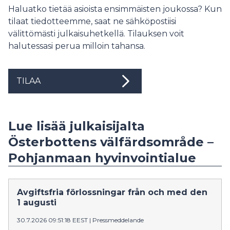
Haluatko tietää asioista ensimmäisten joukossa? Kun
tilaat tiedotteemme, saat ne sähköpostiisi
välittömästi julkaisuhetkellä. Tilauksen voit
halutessasi perua milloin tahansa.
TILAA
Lue lisää julkaisijalta
Österbottens välfärdsområde –
Pohjanmaan hyvinvointialue
Avgiftsfria förlossningar från och med den
1 augusti
30.7.2026 09:51:18 EEST
|
Pressmeddelande