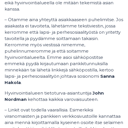
eikä hyvinvointialueella ole mitään tekemistä asian
kanssa.
– Otamme aina yhteyttä asiakkaaseen puhelimitse. Jos
asiakasta ei tavoiteta, lähetämme tekstiviestin, jossa
kerromme että lapsi- ja perhesosiaalityöstä on yritetty
tavoitella ja pyydämme soittamaan takaisin.
Kerromme myös viestissä nimemme,
puhelinnumeromme ja että soitamme
hyvinvointialueelta. Emme asioi sähköpostitse
emmekä pyydä kirjautumaan pankkitunnuksilla
minnekään tai lähetä linkkejä sähköpostilla, kertoo
lapsi- ja perhesosiaalityön johtava sosionomi
Sanna
Hakola
.
Hyvinvointialueen tietoturva-asiantuntija
John
Nordman
kehottaa kaikkia varovaisuuteen.
– Linkit ovat todella vaarallisia. Esimerkiksi
viranomaisten ja pankkien verkkosivustoille kannattaa
aina mennä kirjoittamalla kyseinen osoite itse selaimen