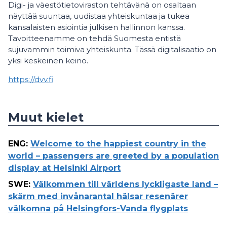
Digi- ja väestötietoviraston tehtävänä on osaltaan
näyttää suuntaa, uudistaa yhteiskuntaa ja tukea
kansalaisten asiointia julkisen hallinnon kanssa.
Tavoitteenamme on tehdä Suomesta entistä
sujuvammin toimiva yhteiskunta. Tässä digitalisaatio on
yksi keskeinen keino.
https://dvv.fi
Muut kielet
ENG
:
Welcome to the happiest country in the
world – passengers are greeted by a population
display at Helsinki Airport
SWE
:
Välkommen till världens lyckligaste land –
skärm med invånarantal hälsar resenärer
välkomna på Helsingfors-Vanda flygplats