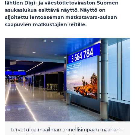
lähtien Digi- ja väestötietoviraston Suomen
asukaslukua esittävä näyttö. Näyttö on
sijoitettu lentoaseman matkatavara-aulaan
saapuvien matkustajien reitille.
Tervetuloa maailman onnellisimpaan maahan –