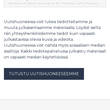
decision-making procedure for changes of surnames
applied for through the name change service. The
procedure is used in situations where an adult applies
for a new surname that has been used by their parent,
Uutishuoneessa voit lukea tiedotteitamme ja
grandmother or grandfather, and their information is
muuta julkaisemaamme materiaalia. Löydät sieltä
included in the Population Information System.
niin yhteyshenkilöidemme tiedot kuin vapaasti
julkaistavissa olevia kuvia ja videoita.
Uutishuoneessa voit nähdä myös sosiaalisen median
sisältöjä. Kaikki tiedotepalvelussa julkaistu materiaali
on vapaasti median käytettävissä.
TUTUSTU UUTISHUONEESEEMME