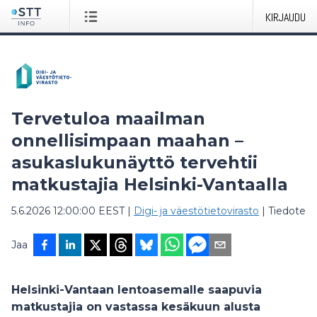
KIRJAUDU
Tervetuloa maailman
onnellisimpaan maahan –
asukaslukunäyttö tervehtii
matkustajia Helsinki-Vantaalla
5.6.2026 12:00:00 EEST
|
Digi- ja väestötietovirasto
|
Tiedote
Jaa
Helsinki-Vantaan lentoasemalle saapuvia
matkustajia on vastassa kesäkuun alusta