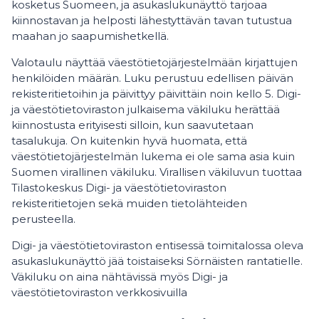
kosketus Suomeen, ja asukaslukunäyttö tarjoaa
kiinnostavan ja helposti lähestyttävän tavan tutustua
maahan jo saapumishetkellä.
Valotaulu näyttää väestötietojärjestelmään kirjattujen
henkilöiden määrän. Luku perustuu edellisen päivän
rekisteritietoihin ja päivittyy päivittäin noin kello 5. Digi-
ja väestötietoviraston julkaisema väkiluku herättää
kiinnostusta erityisesti silloin, kun saavutetaan
tasalukuja. On kuitenkin hyvä huomata, että
väestötietojärjestelmän lukema ei ole sama asia kuin
Suomen virallinen väkiluku. Virallisen väkiluvun tuottaa
Tilastokeskus Digi- ja väestötietoviraston
rekisteritietojen sekä muiden tietolähteiden
perusteella.
Digi- ja väestötietoviraston entisessä toimitalossa oleva
asukaslukunäyttö jää toistaiseksi Sörnäisten rantatielle.
Väkiluku on aina nähtävissä myös Digi- ja
väestötietoviraston verkkosivuilla