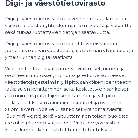
Digi- ja väestötietovirasto
Digi- ja väestötietovirasto palvelee ihmisiä elämän eri
vaiheissa, edistää yhteiskunnan toimivuutta ja vakautta
sekä turvaa luotettavien tietojen saatavuutta.
Digi- ja väestötietovirasto huolehtii yhteiskunnan
perustana olevan väestötietojärjestelmän ylläpidosta ja
yhteiskunnan digitalisaatiosta.
Viraston tehtäviä ovat mm. siviilivihkimiset, nimen- ja
osoitteenmuutokset, holhous- ja edunvalvonta-asiat,
väestötietojärjestelmän ylläpito, sähköisen identiteetin
ratkaisujen kehittäminen sekä keskitettyjen sähköisen
asioinnin tukipalvelujen kehittäminen ja ylläpito.
Tällaisia sähköisen asioinnin tukipalveluja ovat mm.
Suomi.fi-verkkopalvelu, sähköiset viranomaisviestit
(Suomi.fi-viestit) sekä valtuuttaminen toisen puolesta
asiointiin (Suomi.fi-valtuudet). Virasto myös vastaa
kansallisen palveluarkkitehtuurin toteutuksesta.