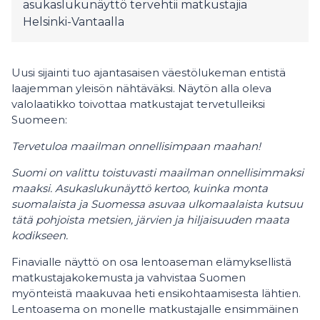
asukaslukunäyttö tervehtii matkustajia
Helsinki-Vantaalla
Uusi sijainti tuo ajantasaisen väestölukeman entistä
laajemman yleisön nähtäväksi. Näytön alla oleva
valolaatikko toivottaa matkustajat tervetulleiksi
Suomeen:
Tervetuloa maailman onnellisimpaan maahan!
Suomi on valittu toistuvasti maailman onnellisimmaksi
maaksi. Asukaslukunäyttö kertoo, kuinka monta
suomalaista ja Suomessa asuvaa ulkomaalaista kutsuu
tätä pohjoista metsien, järvien ja hiljaisuuden maata
kodikseen.
Finavialle näyttö on osa lentoaseman elämyksellistä
matkustajakokemusta ja vahvistaa Suomen
myönteistä maakuvaa heti ensikohtaamisesta lähtien.
Lentoasema on monelle matkustajalle ensimmäinen