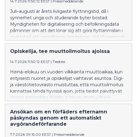
14.7.2026 11:50:12 EEST
|
Pressmeddelande
Juli–augusti är årets livligaste flyttningstid, då i
synnerhet unga och studerande byter bostad.
Myndigheten för digitalisering och befolkningsdata
påminner om att det lönar sig att göra flyttanmälan i
god tid så att uppgifterna uppdateras i tid till exempel
till FPA och hälso- och sjukvården.
Opiskelija, tee muuttoilmoitus ajoissa
14.7.2026 11:50:12 EEST
|
Tiedote
Heinä–elokuu on vuoden vilkkainta muuttoaikaa, kun
erityisesti nuoret ja opiskelijat vaihtavat asuntoa. Digi-
ja väestötietovirasto muistuttaa, että muuttoilmoitus
kannattaa tehdä hyvissä ajoin, jotta tiedot päivittyvät
ajoissa esimerkiksi Kelalle ja terveydenhuoltoon.
Ansökan om en förfäders efternamn
påskyndas genom ett automatiskt
avgörandeförfarande
7.7.2026 09:15:00 EEST
|
Pressmeddelande