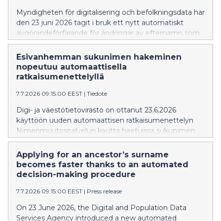
Myndigheten för digitalisering och befolkningsdata har
den 23 juni 2026 tagit i bruk ett nytt automatiskt
avgörandeförfarande för ändringar av efternamn som
sökts via Namnändringstjänsten, där en myndig
person ansöker om ett nytt efternamn som hens
Esivanhemman sukunimen hakeminen
förälder, mormor/farmor eller morfar/farfar har haft och
nopeutuu automaattisella
vars uppgifter syns i befolkningsdatasystemet.
ratkaisumenettelyllä
7.7.2026 09:15:00 EEST
|
Tiedote
Digi- ja väestötietovirasto on ottanut 23.6.2026
käyttöön uuden automaattisen ratkaisumenettelyn
Nimenmuutospalvelun kautta haetuissa sukunimen
muutoksissa, joissa täysi-ikäinen henkilö hakee uudeksi
sukunimeksi sellaista sukunimeä, joka on ollut hänen
Applying for an ancestor’s surname
vanhemmallaan, isoäidillään tai isoisällään, ja tiedot
becomes faster thanks to an automated
näkyvät väestötietojärjestelmässä.
decision-making procedure
7.7.2026 09:15:00 EEST
|
Press release
On 23 June 2026, the Digital and Population Data
Services Agency introduced a new automated