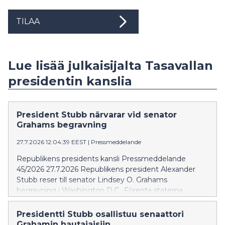
TILAA
Lue lisää julkaisijalta Tasavallan
presidentin kanslia
President Stubb närvarar vid senator
Grahams begravning
27.7.2026 12:04:39 EEST
|
Pressmeddelande
Republikens presidents kansli Pressmeddelande
45/2026 27.7.2026 Republikens president Alexander
Stubb reser till senator Lindsey O. Grahams
begravning i Washington D.C., Förenta staterna.
President Stubb deltar på tisdagen den 28 juli i den
statliga begravningsceremonin som äger rum i
Presidentti Stubb osallistuu senaattori
Washington National Cathedral.
Grahamin hautajaisiin