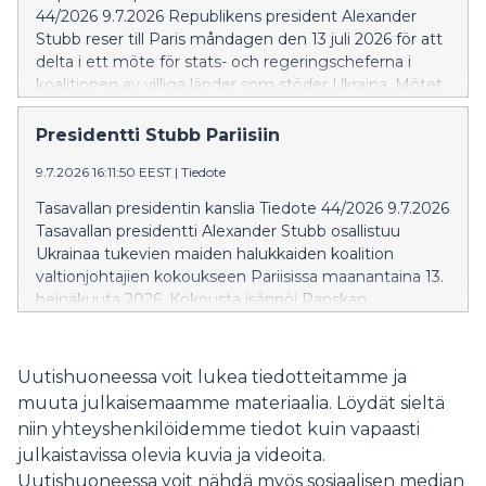
44/2026 9.7.2026 Republikens president Alexander
Stubb reser till Paris måndagen den 13 juli 2026 för att
delta i ett möte för stats- och regeringscheferna i
koalitionen av villiga länder som stöder Ukraina. Mötet
är sammankallat av Frankrikes president Emmanuel
Macron. På kvällen deltar president Stubb och hans
Presidentti Stubb Pariisiin
maka Suzanne Innes-Stubb i en middag i
9.7.2026 16:11:50 EEST
|
Tiedote
Élyséepalatset med anledning av franska
nationaldagen. Tisdagen den 14 juli är Frankrikes
Tasavallan presidentin kanslia Tiedote 44/2026 9.7.2026
nationaldag och då följer president Stubb och fru
Tasavallan presidentti Alexander Stubb osallistuu
Innes-Stubb den traditionella militärparaden på
Ukrainaa tukevien maiden halukkaiden koalition
Champs-Élysées.
valtionjohtajien kokoukseen Pariisissa maanantaina 13.
heinäkuuta 2026. Kokousta isännöi Ranskan
presidentti Emmanuel Macron. Illalla presidentti Stubb
ja hänen puolisonsa Suzanne Innes-Stubb osallistuvat
Ranskan kansallispäivän kunniaksi järjestetylle illalliselle
Uutishuoneessa voit lukea tiedotteitamme ja
Elysée-palatsissa. Tiistaina 14. heinäkuuta presidentti
muuta julkaisemaamme materiaalia. Löydät sieltä
Stubb puolisoineen seuraa Ranskan kansallispäivän
niin yhteyshenkilöidemme tiedot kuin vapaasti
perinteistä sotilasparaatia Champs-Élysées’llä.
julkaistavissa olevia kuvia ja videoita.
Uutishuoneessa voit nähdä myös sosiaalisen median