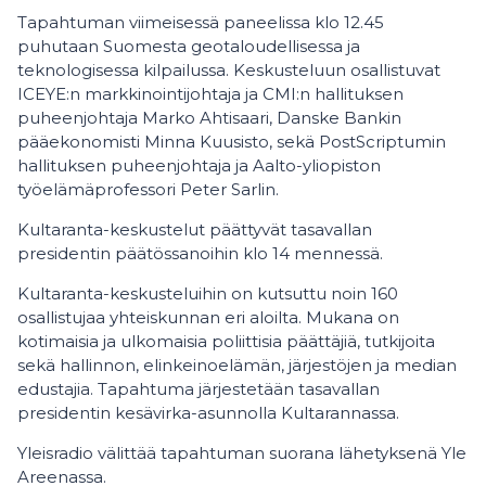
Tapahtuman viimeisessä paneelissa klo 12.45
puhutaan Suomesta geotaloudellisessa ja
teknologisessa kilpailussa. Keskusteluun osallistuvat
ICEYE:n markkinointijohtaja ja CMI:n hallituksen
puheenjohtaja Marko Ahtisaari, Danske Bankin
pääekonomisti Minna Kuusisto, sekä PostScriptumin
hallituksen puheenjohtaja ja Aalto-yliopiston
työelämäprofessori Peter Sarlin.
Kultaranta-keskustelut päättyvät tasavallan
presidentin päätössanoihin klo 14 mennessä.
Kultaranta-keskusteluihin on kutsuttu noin 160
osallistujaa yhteiskunnan eri aloilta. Mukana on
kotimaisia ja ulkomaisia poliittisia päättäjiä, tutkijoita
sekä hallinnon, elinkeinoelämän, järjestöjen ja median
edustajia. Tapahtuma järjestetään tasavallan
presidentin kesävirka-asunnolla Kultarannassa.
Yleisradio välittää tapahtuman suorana lähetyksenä Yle
Areenassa.