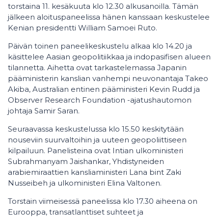
torstaina 11. kesäkuuta klo 12.30 alkusanoilla. Tämän
jälkeen aloituspaneelissa hänen kanssaan keskustelee
Kenian presidentti William Samoei Ruto.
Päivän toinen paneelikeskustelu alkaa klo 14.20 ja
käsittelee Aasian geopolitiikkaa ja indopasifisen alueen
tilannetta. Aihetta ovat tarkastelemassa Japanin
pääministerin kanslian vanhempi neuvonantaja Takeo
Akiba, Australian entinen pääministeri Kevin Rudd ja
Observer Research Foundation -ajatushautomon
johtaja Samir Saran.
Seuraavassa keskustelussa klo 15.50 keskitytään
nouseviin suurvaltoihin ja uuteen geopoliittiseen
kilpailuun. Panelisteina ovat Intian ulkoministeri
Subrahmanyam Jaishankar, Yhdistyneiden
arabiemiraattien kansliaministeri Lana bint Zaki
Nusseibeh ja ulkoministeri Elina Valtonen.
Torstain viimeisessä paneelissa klo 17.30 aiheena on
Eurooppa, transatlanttiset suhteet ja