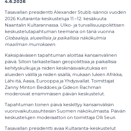
4.6.2026
Tasavallan presidentti Alexander Stubb isännöi vuoden
2026 Kultaranta-keskusteluja 11.–12. kesäkuuta
Naantalin Kultarannassa. Ulko- ja turvallisuuspoliittisen
keskustelutapahtuman teemana on tänä vuonna
Globaaleja, alueellisia ja paikallisia näkökulmia
maailman murrokseen.
Kaksipäiväisen tapahtuman aloittaa kansainvälinen
päivä. Silloin tarkastellaan geopoliittisia ja paikallisia
kehityskulkuja ja niiden keskinäisvaikutuksia eri
alueiden välillä ja niiden sisällä, mukaan lukien Afrikka,
Lähi-itä, Aasia, Eurooppa ja Yhdysvallat. Toimittajat
Zanny Minton Beddoes ja Gideon Rachman
moderoivat ensimmäisen päivän keskustelut.
Tapahtuman toinen päivä keskittyy kansainvälisiin
vuorovaikutussuhteisiin Suomen näkökulmasta. Päivän
keskustelujen moderaattori on toimittaja Olli Seuri.
Tasavallan presidentti avaa Kultaranta-keskustelut