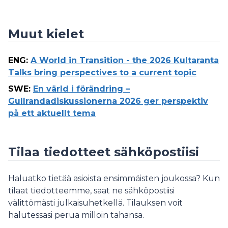
Muut kielet
ENG
:
A World in Transition - the 2026 Kultaranta
Talks bring perspectives to a current topic
SWE
:
En värld i förändring –
Gullrandadiskussionerna 2026 ger perspektiv
på ett aktuellt tema
Tilaa tiedotteet sähköpostiisi
Haluatko tietää asioista ensimmäisten joukossa? Kun
tilaat tiedotteemme, saat ne sähköpostiisi
välittömästi julkaisuhetkellä. Tilauksen voit
halutessasi perua milloin tahansa.