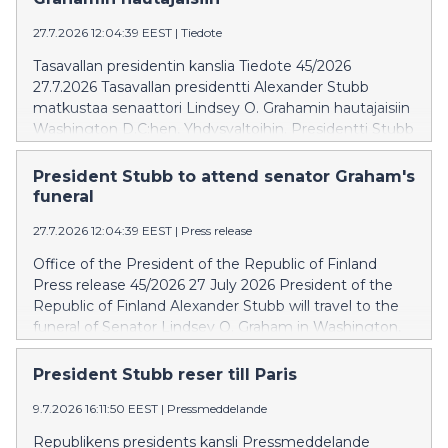
27.7.2026 12:04:39 EEST
|
Tiedote
Tasavallan presidentin kanslia Tiedote 45/2026
27.7.2026 Tasavallan presidentti Alexander Stubb
matkustaa senaattori Lindsey O. Grahamin hautajaisiin
Washington D.C:hen, Yhdysvaltoihin. Presidentti Stubb
osallistuu tiistaina 28. heinäkuuta Washington National
Cathedralissa järjestettävään valtiolliseen
President Stubb to attend senator Graham's
hautajaisjumalanpalvelukseen.
funeral
27.7.2026 12:04:39 EEST
|
Press release
Office of the President of the Republic of Finland
Press release 45/2026 27 July 2026 President of the
Republic of Finland Alexander Stubb will travel to the
funeral of Senator Lindsey O. Graham in Washington,
D.C., United States. President Stubb will attend the
national funeral service at the Washington National
President Stubb reser till Paris
Cathedral on Tuesday, 28 July.
9.7.2026 16:11:50 EEST
|
Pressmeddelande
Republikens presidents kansli Pressmeddelande