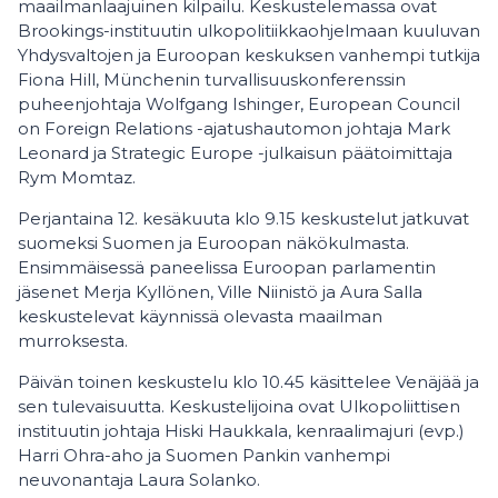
maailmanlaajuinen kilpailu. Keskustelemassa ovat
Brookings-instituutin ulkopolitiikkaohjelmaan kuuluvan
Yhdysvaltojen ja Euroopan keskuksen vanhempi tutkija
Fiona Hill, Münchenin turvallisuuskonferenssin
puheenjohtaja Wolfgang Ishinger, European Council
on Foreign Relations -ajatushautomon johtaja Mark
Leonard ja Strategic Europe -julkaisun päätoimittaja
Rym Momtaz.
Perjantaina 12. kesäkuuta klo 9.15 keskustelut jatkuvat
suomeksi Suomen ja Euroopan näkökulmasta.
Ensimmäisessä paneelissa Euroopan parlamentin
jäsenet Merja Kyllönen, Ville Niinistö ja Aura Salla
keskustelevat käynnissä olevasta maailman
murroksesta.
Päivän toinen keskustelu klo 10.45 käsittelee Venäjää ja
sen tulevaisuutta. Keskustelijoina ovat Ulkopoliittisen
instituutin johtaja Hiski Haukkala, kenraalimajuri (evp.)
Harri Ohra-aho ja Suomen Pankin vanhempi
neuvonantaja Laura Solanko.