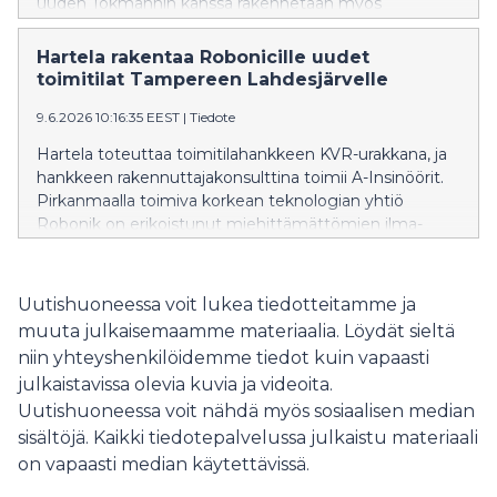
uuden Tokmannin kanssa rakennetaan myös
McDonald’s-ravintola sekä Neste Easy Wash -
autopesu. Hartela vastaa koko hankkeen
Hartela rakentaa Robonicille uudet
hankekehityksestä ja rakentamisesta.
toimitilat Tampereen Lahdesjärvelle
9.6.2026 10:16:35 EEST
|
Tiedote
Hartela toteuttaa toimitilahankkeen KVR-urakkana, ja
hankkeen rakennuttajakonsulttina toimii A-Insinöörit.
Pirkanmaalla toimiva korkean teknologian yhtiö
Robonik on erikoistunut miehittämättömien ilma-
alusten laukaisu- ja testausalustoihin.
Uutishuoneessa voit lukea tiedotteitamme ja
muuta julkaisemaamme materiaalia. Löydät sieltä
niin yhteyshenkilöidemme tiedot kuin vapaasti
julkaistavissa olevia kuvia ja videoita.
Uutishuoneessa voit nähdä myös sosiaalisen median
sisältöjä. Kaikki tiedotepalvelussa julkaistu materiaali
on vapaasti median käytettävissä.