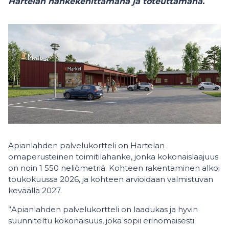
Hartelan hankekehittämänä ja toteuttamana.
Apianlahden palvelukortteli on Hartelan
omaperusteinen toimitilahanke, jonka kokonaislaajuus
on noin 1 550 neliömetriä. Kohteen rakentaminen alkoi
toukokuussa 2026, ja kohteen arvioidaan valmistuvan
keväällä 2027.
”Apianlahden palvelukortteli on laadukas ja hyvin
suunniteltu kokonaisuus, joka sopii erinomaisesti