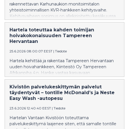
rakennettavan Karhunaukion monitoimitalon
yhteistoiminnallisen KVR-hankkeen kehitysvaihe.
Kehitysvaiheen sopimus on allekirjoitettu kesäkuussa
2026.
Hartela toteuttaa kahden toimijan
hoivakokonaisuuden Tampereen
Hervantaan
25.6.2026 08:00:07 EEST
|
Tiedote
Hartela kehittää ja rakentaa Tampereen Hervantaan
uuden hoivahankkeen, Kiinteistö Oy Tampereen
Afrikanpiha 4:n. Hanke vastaa kasvavaan
hoivapalveluiden tarpeeseen ja vahvistaa Hervannan
alueen monipuolista ja kehittyvää palvelurakennetta.
Kivistön palvelukeskittymän palvelut
täydentyvät – tontille McDonald’s ja Neste
Easy Wash -autopesu
23.6.2026 12:40:40 EEST
|
Tiedote
Hartelan Vantaan Kivistöön toteuttama
palvelukeskittymä laajenee siten, että samalle tontille