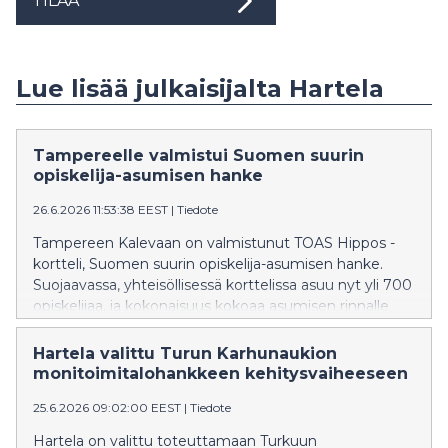
TILAA
Lue lisää julkaisijalta Hartela
Tampereelle valmistui Suomen suurin
opiskelija-asumisen hanke
26.6.2026 11:53:38 EEST
|
Tiedote
Tampereen Kalevaan on valmistunut TOAS Hippos -
kortteli, Suomen suurin opiskelija-asumisen hanke.
Suojaavassa, yhteisöllisessä korttelissa asuu nyt yli 700
opiskelijaa, ja kokonaisuus kokoaa asumisen rinnalle
laajan palveluympäristön arjen tueksi.
Hartela valittu Turun Karhunaukion
monitoimitalohankkeen kehitysvaiheeseen
25.6.2026 09:02:00 EEST
|
Tiedote
Hartela on valittu toteuttamaan Turkuun