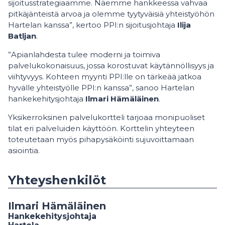
sijoitusstrategiaamme. Näemme hankkeessa vahvaa
pitkäjänteistä arvoa ja olemme tyytyväisiä yhteistyöhön
Hartelan kanssa”, kertoo PPI:n sijoitusjohtaja
Ilija
Batljan
.
”Apianlahdesta tulee moderni ja toimiva
palvelukokonaisuus, jossa korostuvat käytännöllisyys ja
viihtyvyys. Kohteen myynti PPI:lle on tärkeää jatkoa
hyvälle yhteistyölle PPI:n kanssa”, sanoo Hartelan
hankekehitysjohtaja
Ilmari Hämäläinen
.
Yksikerroksinen palvelukortteli tarjoaa monipuoliset
tilat eri palveluiden käyttöön. Korttelin yhteyteen
toteutetaan myös pihapysäköinti sujuvoittamaan
asiointia.
Yhteyshenkilöt
Ilmari Hämäläinen
Hankekehitysjohtaja