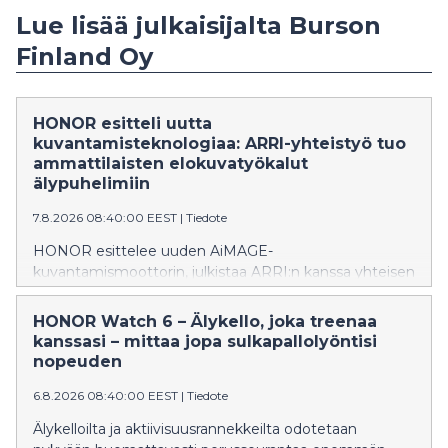
Lue lisää julkaisijalta Burson
Finland Oy
HONOR esitteli uutta
kuvantamisteknologiaa: ARRI-yhteistyö tuo
ammattilaisten elokuvatyökalut
älypuhelimiin
7.8.2026 08:40:00 EEST
|
Tiedote
HONOR esittelee uuden AiMAGE-
kuvantamismoottorin, julkistaa ARRI:n kanssa yhteisen
kuvantamisteknologian laboratorion sekä tuo ARRI
LogC3-, ARRI Wide Gamut 3- ja ARRI Looks -
HONOR Watch 6 – Älykello, joka treenaa
ominaisuudet uuteen HONOR Robot Phone
kanssasi – mittaa jopa sulkapallolyöntisi
-älypuhelimeen.
nopeuden
6.8.2026 08:40:00 EEST
|
Tiedote
Älykelloilta ja aktiivisuusrannekkeilta odotetaan