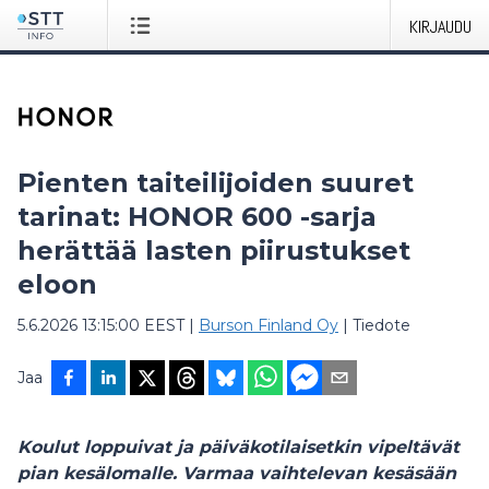
KIRJAUDU
Pienten taiteilijoiden suuret
tarinat: HONOR 600 -sarja
herättää lasten piirustukset
eloon
5.6.2026 13:15:00 EEST
|
Burson Finland Oy
|
Tiedote
Jaa
Koulut loppuivat ja päiväkotilaisetkin vipeltävät
pian kesälomalle. Varmaa vaihtelevan kesäsään