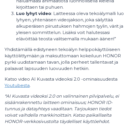
haluamaasi animaatiota luonnollisella kielellä
kirjoittaen tai puhuen.
Luo lyhyt video
: Laitteessa oleva tekoälymalli luo
lyhyen, yhtenäisen videojakson, joka säilyttää
alkuperäisen piirustuksen hahmojen tyylin, värit ja
yleisen sommittelun. Lisäksi voit halutessasi
elävöittää teosta valitsemalla mukaan äänen!”
Yhdistämällä edistyneen tekoälyn helppokäyttöiseen
käyttöliittymään ja maksuttomaan kokeiluun HONOR
pyrkii uudistamaan tavan, jolla perheet tallentavat ja
palaavat lapsuuden luovuuden hetkiin.
Katso video AI Kuvasta videoksi 2.0 -ominaisuudesta
Youtubesta
.
*AI Kuvasta videoksi 2.0 on valinnainen pilvipalvelu, ei
sisäänrakennettu laitteen ominaisuus; HONOR ID-
tunnus ja datayhteys vaaditaan. Tarjouksen tiedot
voivat vaihdella markkinoittain. Katso paikalliselta
HONOR-verkkosivustolta täydelliset käyttöehdot.