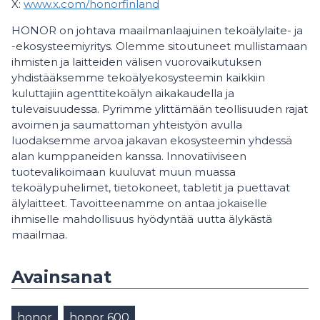
X:
www.x.com/honorfinland
HONOR on johtava maailmanlaajuinen tekoälylaite- ja
-ekosysteemiyritys. Olemme sitoutuneet mullistamaan
ihmisten ja laitteiden välisen vuorovaikutuksen
yhdistääksemme tekoälyekosysteemin kaikkiin
kuluttajiin agenttitekoälyn aikakaudella ja
tulevaisuudessa. Pyrimme ylittämään teollisuuden rajat
avoimen ja saumattoman yhteistyön avulla
luodaksemme arvoa jakavan ekosysteemin yhdessä
alan kumppaneiden kanssa. Innovatiiviseen
tuotevalikoimaan kuuluvat muun muassa
tekoälypuhelimet, tietokoneet, tabletit ja puettavat
älylaitteet. Tavoitteenamme on antaa jokaiselle
ihmiselle mahdollisuus hyödyntää uutta älykästä
maailmaa.
Avainsanat
honor
honor 600