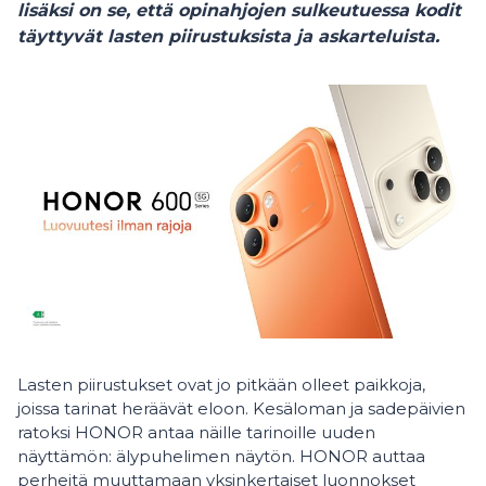
lisäksi on se, että opinahjojen sulkeutuessa kodit
täyttyvät lasten piirustuksista ja askarteluista.
Lasten piirustukset ovat jo pitkään olleet paikkoja,
joissa tarinat heräävät eloon. Kesäloman ja sadepäivien
ratoksi HONOR antaa näille tarinoille uuden
näyttämön: älypuhelimen näytön. HONOR auttaa
perheitä muuttamaan yksinkertaiset luonnokset