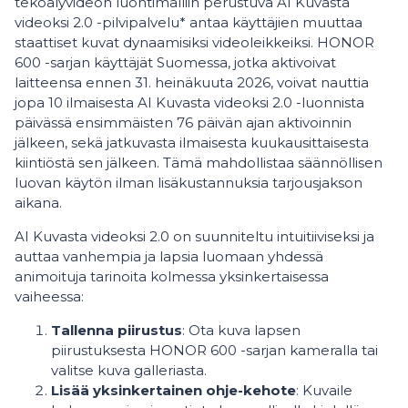
tekoälyvideon luontimalliin perustuva AI Kuvasta
videoksi 2.0 -pilvipalvelu* antaa käyttäjien muuttaa
staattiset kuvat dynaamisiksi videoleikkeiksi. HONOR
600 -sarjan käyttäjät Suomessa, jotka aktivoivat
laitteensa ennen 31. heinäkuuta 2026, voivat nauttia
jopa 10 ilmaisesta AI Kuvasta videoksi 2.0 -luonnista
päivässä ensimmäisten 76 päivän ajan aktivoinnin
jälkeen, sekä jatkuvasta ilmaisesta kuukausittaisesta
kiintiöstä sen jälkeen. Tämä mahdollistaa säännöllisen
luovan käytön ilman lisäkustannuksia tarjousjakson
aikana.
AI Kuvasta videoksi 2.0 on suunniteltu intuitiiviseksi ja
auttaa vanhempia ja lapsia luomaan yhdessä
animoituja tarinoita kolmessa yksinkertaisessa
vaiheessa:
Tallenna piirustus
: Ota kuva lapsen
piirustuksesta HONOR 600 -sarjan kameralla tai
valitse kuva galleriasta.
Lisää yksinkertainen ohje-kehote
: Kuvaile