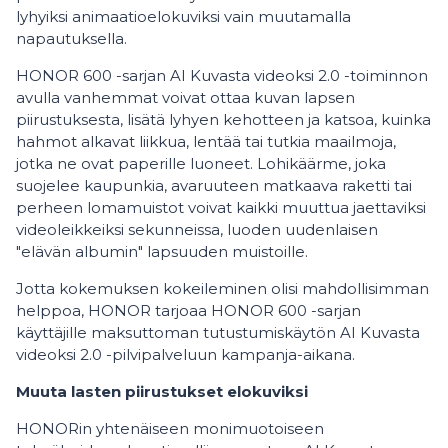
lyhyiksi animaatioelokuviksi vain muutamalla
napautuksella.
HONOR 600 -sarjan AI Kuvasta videoksi 2.0 -toiminnon
avulla vanhemmat voivat ottaa kuvan lapsen
piirustuksesta, lisätä lyhyen kehotteen ja katsoa, kuinka
hahmot alkavat liikkua, lentää tai tutkia maailmoja,
jotka ne ovat paperille luoneet. Lohikäärme, joka
suojelee kaupunkia, avaruuteen matkaava raketti tai
perheen lomamuistot voivat kaikki muuttua jaettaviksi
videoleikkeiksi sekunneissa, luoden uudenlaisen
"elävän albumin" lapsuuden muistoille.
Jotta kokemuksen kokeileminen olisi mahdollisimman
helppoa, HONOR tarjoaa HONOR 600 -sarjan
käyttäjille maksuttoman tutustumiskäytön AI Kuvasta
videoksi 2.0 -pilvipalveluun kampanja-aikana.
Muuta lasten piirustukset elokuviksi
HONORin yhtenäiseen monimuotoiseen