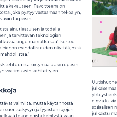
ittiaikakauteen. Tavoitteena on
osta, joka pystyy vastaamaan tekoälyn,
viin tarpeisiin.
ista ainutlaatuisen ja todella
en ja tarvittavan teknologian
a jatkuvaa ongelmanratkaisua”, kertoo
aa hienon mahdollisuuden näyttää, mitä
mahdollistaa.”
ehtuurissa: siirtymää uusiin optisiin
yn vaatimuksiin kehitettyjen
Uutishuonee
julkaisemaam
kkoja
yhteyshenki
olevia kuvia
ttävät valmiilta, mutta käytännössä
sosiaalisen 
an suorituskyvyn ja fyysisten rajojen
julkaistu ma
 pelkkää teknologista kehitystä, vaan