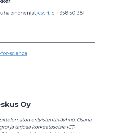
kker
.
 juha.oinonen(at)
csc.fi
, p. +358 50 381
-for-science
eskus Oy
oittelematon erityistehtäväyhtiö. Osana
roi ja tarjoaa korkeatasoisia ICT-