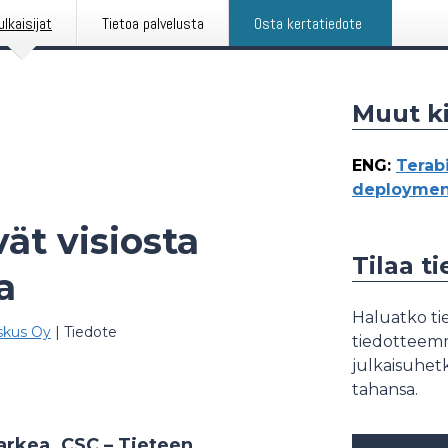
ulkaisijat
Tietoa palvelusta
Osta kertatiedote
Muut ki
ENG
:
Terab
deploymen
vät visiosta
Tilaa t
a
Haluatko tie
eskus Oy
|
Tiedote
tiedotteemme
julkaisuhetk
tahansa.
 arkea. CSC – Tieteen