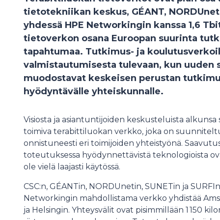
tietotekniikan keskus, GÉANT, NORDUnet,
yhdessä HPE Networkingin kanssa 1,6 Tbit
tietoverkon osana Euroopan suurinta tut
tapahtumaa. Tutkimus- ja koulutusverkoi
valmistautumisesta tulevaan, kun uuden
muodostavat keskeisen perustan tutkimuks
hyödyntävälle yhteiskunnalle.
Visiosta ja asiantuntijoiden keskusteluista alkunsa
toimiva terabittiluokan verkko, joka on suunnitelt
onnistuneesti eri toimijoiden yhteistyönä. Saavutu
toteutuksessa hyödynnettävistä teknologioista ova
ole vielä laajasti käytössä.
CSC:n, GÉANTin, NORDUnetin, SUNETin ja SURFIn
Networkingin mahdollistama verkko yhdistää A
ja Helsingin. Yhteysvälit ovat pisimmillään 1 150 kilo