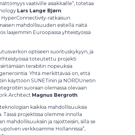
ättömyys vaativille asiakkaille”, totetaa
hnology
Lars Lange Bjørn
.
n HyperConnectivity-ratkaisun
maisen mahdollisuuden esitellä näitä
ös laajemmin Euroopassa yhteistyössä
tusverkon optiseen suorituskykyyn, ja
hteistyössä toteutettu projekti
siirtämään terabitin nopeuksia
enerointia. Yhtä merkittävää on, että
ettiin käyttöön SUNETinin ja NORDUnetin
ntegroitiin suoraan olemassa olevaan
ork Architect
Magnus Bergroth
.
teknologian kaikkia mahdollisuuksia
Tässä projektissa olemme innolla
ahdollisuuksiin ja rajoitteisiin, sillä se
ukupolven verkkoamme Hollannissa”,