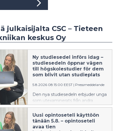
ää julkaisijalta CSC – Tieteen
kniikan keskus Oy
Ny studiesedel införs idag –
studiesedeln öppnar vägen
till högskolestudier för dem
som blivit utan studieplats
5.8.2026 08:15:00 EEST
|
Pressmeddelande
Den nya studiesedeln erbjuder unga
som utexaminerats från andra
stadiet och som blivit utan
högskoleplats möjlighet att avlägga
Uusi opintoseteli käyttöön
30 studiepoäng öppna
tänään 5.8. – opintoseteli
högskolestudier helt avgiftsfritt.
avaa tien