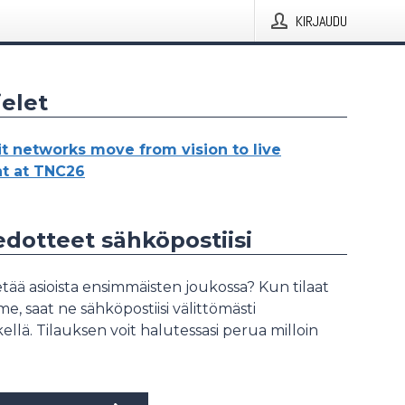
KIRJAUDU
elet
it networks move from vision to live
t at TNC26
iedotteet sähköpostiisi
tää asioista ensimmäisten joukossa? Kun tilaat
, saat ne sähköpostiisi välittömästi
ellä. Tilauksen voit halutessasi perua milloin