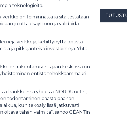
piä teknologioita.
TUTUST
verkko on toiminnassa ja sitä testataan
oidaan jo ottaa käyttöön ja validoida
rneja verkkoja, kehittynyttä optista
sta ja pitkäjänteisiä investointeja. Yhtä
rkkojen rakentamisen sijaan keskiössä on
n yhdistäminen entistä tehokkaammaksi
sessa hankkeessa yhdessä NORDUnetin,
ksien todentaminen päästä päähän
 alkua, kun tekoäly lisää jatkuvasti
n oltava tähän valmiita”, sanoo GÉANTin