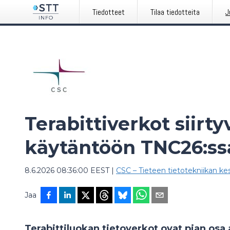
Tiedotteet
Tilaa tiedotteita
J
Terabittiverkot siirty
käytäntöön TNC26:ss
8.6.2026 08:36:00 EEST
|
CSC – Tieteen tietotekniikan k
Jaa
Terabittiluokan tietoverkot ovat pian osa