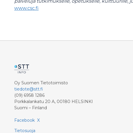
palveluja tutkimukselle, opetukselle, kulttuurille, julk
www.csc.fi
Oy Suomen Tietotoimisto
tiedote@stt.fi
(09) 6958 1286
Porkkalankatu 20 A, 00180 HELSINKI
Suomi – Finland
Facebook
X
Tietosuoja