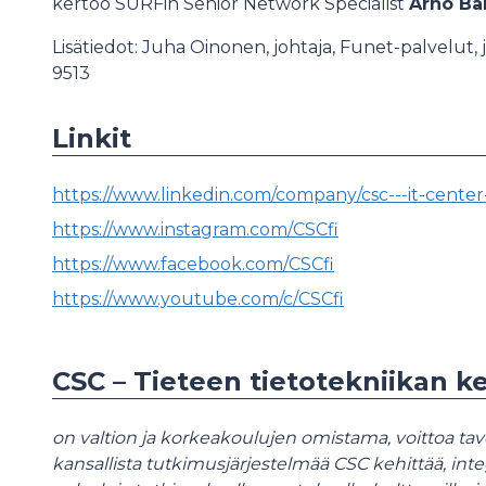
kertoo SURFin Senior Network Specialist
Arno Ba
Lisätiedot: Juha Oinonen, johtaja, Funet-palvelut,
9513
Linkit
https://www.linkedin.com/company/csc---it-center
https://www.instagram.com/CSCfi
https://www.facebook.com/CSCfi
https://www.youtube.com/c/CSCfi
CSC – Tieteen tietotekniikan k
on valtion ja korkeakoulujen omistama, voittoa tav
kansallista tutkimusjärjestelmää CSC kehittää, integ