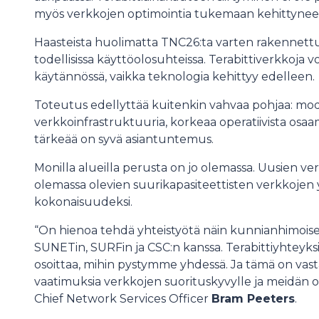
myös verkkojen optimointia tukemaan kehittyneem
Haasteista huolimatta TNC26:ta varten rakennettu 
todellisissa käyttöolosuhteissa. Terabittiverkkoja v
käytännössä, vaikka teknologia kehittyy edelleen.
Toteutus edellyttää kuitenkin vahvaa pohjaa: mode
verkkoinfrastruktuuria, korkeaa operatiivista osaami
tärkeää on syvä asiantuntemus.
Monilla alueilla perusta on jo olemassa. Uusien ve
olemassa olevien suurikapasiteettisten verkkoje
kokonaisuudeksi.
“On hienoa tehdä yhteistyötä näin kunnianhimoi
SUNETin, SURFin ja CSC:n kanssa. Terabittiyhtey
osoittaa, mihin pystymme yhdessä. Ja tämä on vasta
vaatimuksia verkkojen suorituskyvylle ja meidän o
Chief Network Services Officer
Bram Peeters
.