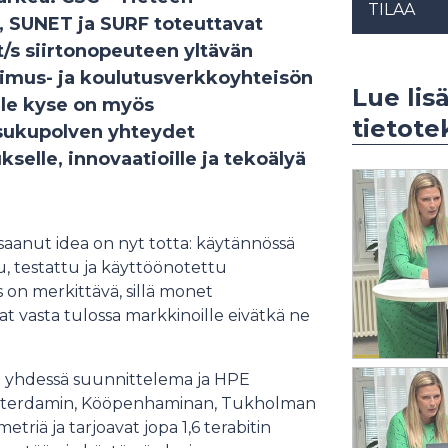
TILAA
 SUNET ja SURF toteuttavat
/s siirtonopeuteen yltävän
kimus- ja koulutusverkkoyhteisön
Lue lis
lle kyse on myös
tietote
 sukupolven yhteydet
elle, innovaatioille ja tekoälyä
 saanut idea on nyt totta: käytännössä
u, testattu ja käyttöönotettu
s on merkittävä, sillä monet
t vasta tulossa markkinoille eivätkä ne
 yhdessä suunnittelema ja HPE
msterdamin, Kööpenhaminan, Tukholman
metriä ja tarjoavat jopa 1,6 terabitin