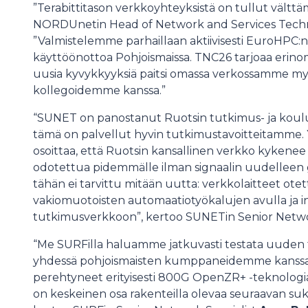
”Terabittitason verkkoyhteyksistä on tullut välttäm
NORDUnetin Head of Network and Services Tec
”Valmistelemme parhaillaan aktiivisesti EuroHPC:
käyttöönottoa Pohjoismaissa. TNC26 tarjoaa erino
uusia kyvykkyyksiä paitsi omassa verkossamme my
kollegoidemme kanssa.”
“SUNET on panostanut Ruotsin tutkimus- ja koulu
tämä on palvellut hyvin tutkimustavoitteitamme. Y
osoittaa, että Ruotsin kansallinen verkko kykenee 
odotettua pidemmälle ilman signaalin uudelleen g
tähän ei tarvittu mitään uutta: verkkolaitteet ot
vakiomuotoisten automaatiotyökalujen avulla ja i
tutkimusverkkoon”, kertoo SUNETin Senior Netw
“Me SURFilla haluamme jatkuvasti testata uuden 
yhdessä pohjoismaisten kumppaneidemme kanssa. 
perehtyneet erityisesti 800G OpenZR+ -teknologian m
on keskeinen osa rakenteilla olevaa seuraavan s