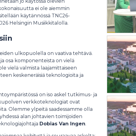
netään jo käytössä olevien
kokonaisuutta ei ole aiemmin
sitellään käytännössä TNC26-
026 Helsingin Musiikkitalolla.
siin
eiden ulkopuolella on vaativa tehtävä.
, ja osa komponenteista on vielä
 ole vielä valmista laajamittaiseen
hteen keskeneräisiä teknologioita ja
toympäristössä on iso askel tutkimus- ja
sukupolven verkkoteknologiat ovat
rpeita. Olemme ylpeitä saadessamme olla
hdessä alan johtavien toimijoiden
knologiajohtaja
Dobias Van Ingen
.
laajempaa kehitystä ja seuraavaa askelta: