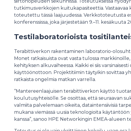
siirtonopeuden sekunnissa. Toteutuksessa hyödyn
tutkimusverkkojen kuitukapasiteettia. Vastaavaa 
toteutettu tässä laajuudessa. Verkkototeutusta e
konferenssissa, joka järjestetään 9.–11. kesäkuuta 2
Testilaboratorioista tositilantei
Terabittiverkon rakentaminen laboratorio-olosuht
Monet ratkaisuista ovat vasta tulossa markkinoille
kehityksen alkuvaiheessa. Kaikki ei siis varsinaisesti
käyttöönottoon. Projektitiimin täytyikin sovittaa y
ratkaista ongelmia matkan varrella.
“Mantereenlaajuisen terabittiverkon käyttö tuotan
koulutusyhteisölle. Se osoittaa, että seuraavan 
valmiita palvelemaan oikeita, dataintensiivisiä ta
mukana viemässä uusia teknologioita käytäntöön y
kanssa”, sanoo HPE Networkingin EMEA-alueen te
Toteutus ei ole vain yksittäinen kokeilu, vaan osa 