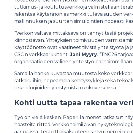
tutkimus- ja koulutusverkkoja valmistellaan terab
rakentaa käytännön esimerkki tulevaisuuden verk
mallinnuksen ja suurten simulointien nopeasti kasva
“Verkon valtava mittakaava on tehnyt tästä projekt
kiinnostavan. Yhteyksien toimivuuden varmistamin
käyttöönotto ovat vaatineet tiivistä yhteistyötä j
CSC:n verkkoarkkitehti
Jani Myyry
. “TNC26 tarjo
organisaatioiden välinen yhteistyö parhaimmillaan 
Samalla hanke kuvastaa muutosta koko verkkoarkkit
ratkaisuihin, nopeampia kehityssyklejä sekä tekoäl
teknologioiden yleistymistä runkoverkoissa.
Kohti uutta tapaa rakentaa ver
Työ on vielä kesken. Paperilla monet ratkaisut näy
haasteita riittää. Verkko toimii aivan nykyteknologi
ääripäässä. Terabittiaikakauteen siirtyminen ei ole