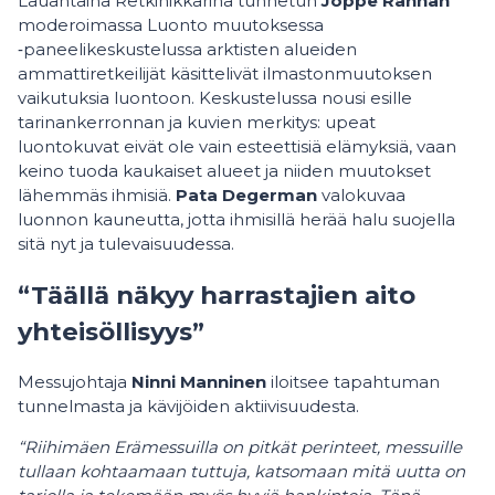
Lauantaina Retkinikkarina tunnetun
Joppe Rannan
moderoimassa Luonto muutoksessa
‑paneelikeskustelussa arktisten alueiden
ammattiretkeilijät käsittelivät ilmastonmuutoksen
vaikutuksia luontoon. Keskustelussa nousi esille
tarinankerronnan ja kuvien merkitys: upeat
luontokuvat eivät ole vain esteettisiä elämyksiä, vaan
keino tuoda kaukaiset alueet ja niiden muutokset
lähemmäs ihmisiä.
Pata Degerman
valokuvaa
luonnon kauneutta, jotta ihmisillä herää halu suojella
sitä nyt ja tulevaisuudessa.
“Täällä näkyy harrastajien aito
yhteisöllisyys”
Messujohtaja
Ninni Manninen
iloitsee tapahtuman
tunnelmasta ja kävijöiden aktiivisuudesta.
“Riihimäen Erämessuilla on pitkät perinteet, messuille
tullaan kohtaamaan tuttuja, katsomaan mitä uutta on