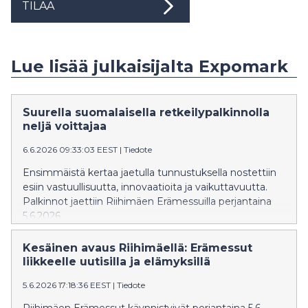
TILAA
Lue lisää julkaisijalta Expomark
Suurella suomalaisella retkeilypalkinnolla
neljä voittajaa
6.6.2026 09:33:03 EEST
|
Tiedote
Ensimmäistä kertaa jaetulla tunnustuksella nostettiin
esiin vastuullisuutta, innovaatioita ja vaikuttavuutta.
Palkinnot jaettiin Riihimäen Erämessuilla perjantaina
5.6.2026.
Kesäinen avaus Riihimäellä: Erämessut
liikkeelle uutisilla ja elämyksillä
5.6.2026 17:18:36 EEST
|
Tiedote