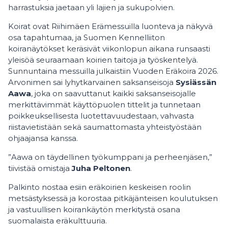
harrastuksia jaetaan yli lajien ja sukupolvien.
Koirat ovat Riihimäen Erämessuilla luonteva ja näkyvä
osa tapahtumaa, ja Suomen Kennelliiton
koiranäytökset keräsivät viikonlopun aikana runsaasti
yleisöä seuraamaan koirien taitoja ja työskentelyä.
Sunnuntaina messuilla julkaistiin Vuoden Eräkoira 2026.
Arvonimen sai lyhytkarvainen saksanseisoja
Sysiässän
Aawa
, joka on saavuttanut kaikki saksanseisojalle
merkittävimmät käyttöpuolen tittelit ja tunnetaan
poikkeuksellisesta luotettavuudestaan, vahvasta
riistavietistään sekä saumattomasta yhteistyöstään
ohjaajansa kanssa.
”Aawa on täydellinen työkumppani ja perheenjäsen,”
tiivistää omistaja
Juha Peltonen
.
Palkinto nostaa esiin eräkoirien keskeisen roolin
metsästyksessä ja korostaa pitkäjänteisen koulutuksen
ja vastuullisen koirankäytön merkitystä osana
suomalaista eräkulttuuria.