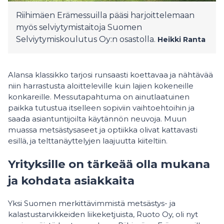
Riihimäen Erämessuilla pääsi harjoittelemaan
myös selviytymistaitoja Suomen
Selviytymiskoulutus Oy:n osastolla.
Heikki Ranta
Alansa klassikko tarjosi runsaasti koettavaa ja nähtävää
niin harrastusta aloitteleville kuin lajien kokeneille
konkareille. Messutapahtuma on ainutlaatuinen
paikka tutustua itselleen sopiviin vaihtoehtoihin ja
saada asiantuntijoilta käytännön neuvoja. Muun
muassa metsästysaseet ja optiikka olivat kattavasti
esillä, ja telttanäyttelyjen laajuutta kiiteltiin.
Yrityksille on tärkeää olla mukana
ja kohdata asiakkaita
Yksi Suomen merkittävimmistä metsästys- ja
kalastustarvikkeiden liikeketjuista, Ruoto Oy, oli nyt