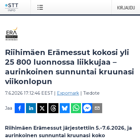
KIRJAUDU
Riihimäen Erämessut kokosi yli
25 800 luonnossa liikkujaa –
aurinkoinen sunnuntai kruunasi
viikonlopun
7.6.2026 17:12:46 EEST
|
Expomark
|
Tiedote
Jaa
Riihimäen Erämessut järjestettiin 5.-7.6.2026, ja
aurinkoinen sunnuntai kruunasi koko