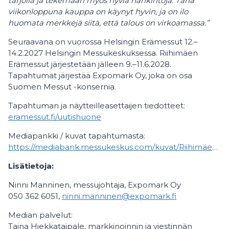
tarjolla ja tekemään myös hyviä hankintoja. Tänä
viikonloppuna kauppa on käynyt hyvin, ja on ilo
huomata merkkejä siitä, että talous on virkoamassa.”
Seuraavana on vuorossa Helsingin Erämessut 12.–
14.2.2027 Helsingin Messukeskuksessa. Riihimäen
Erämessut järjestetään jälleen 9.–11.6.2028.
Tapahtumat järjestää Expomark Oy, joka on osa
Suomen Messut -konsernia.
Tapahtuman ja näytteilleasettaijen tiedotteet:
eramessut.fi/uutishuone
Mediapankki / kuvat tapahtumasta:
https://mediabank.messukeskus.com/kuvat/Riihimäen+Erämessut/
Lisätietoja:
Ninni Manninen, messujohtaja, Expomark Oy
050 362 6051,
ninni.manninen@expomark.fi
Median palvelut:
Taina Hiekkataipale, markkinoinnin ja viestinnän