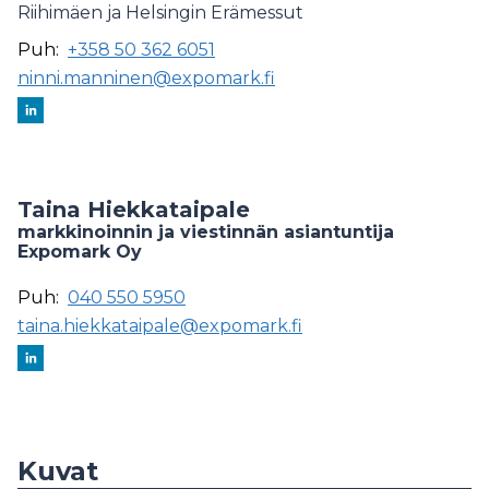
Riihimäen ja Helsingin Erämessut
Puh:
+358 50 362 6051
ninni.manninen@expomark.fi
Taina Hiekkataipale
markkinoinnin ja viestinnän asiantuntija
Expomark Oy
Puh:
040 550 5950
taina.hiekkataipale@expomark.fi
Kuvat