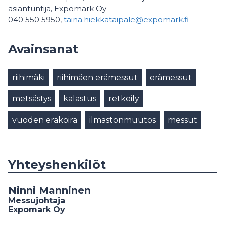
asiantuntija, Expomark Oy
040 550 5950,
taina.hiekkataipale@expomark.fi
Avainsanat
riihimäki
riihimäen erämessut
erämessut
metsästys
kalastus
retkeily
vuoden eräkoira
ilmastonmuutos
messut
Yhteyshenkilöt
Ninni Manninen
Messujohtaja
Expomark Oy