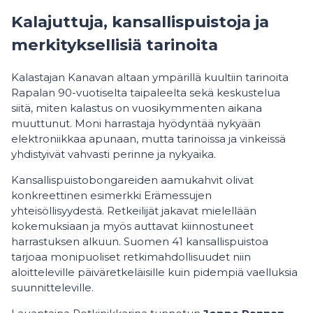
Kalajuttuja, kansallispuistoja ja
merkityksellisiä tarinoita
Kalastajan Kanavan altaan ympärillä kuultiin tarinoita
Rapalan 90-vuotiselta taipaleelta sekä keskustelua
siitä, miten kalastus on vuosikymmenten aikana
muuttunut. Moni harrastaja hyödyntää nykyään
elektroniikkaa apunaan, mutta tarinoissa ja vinkeissä
yhdistyivät vahvasti perinne ja nykyaika.
Kansallispuistobongareiden aamukahvit olivat
konkreettinen esimerkki Erämessujen
yhteisöllisyydestä. Retkeilijät jakavat mielellään
kokemuksiaan ja myös auttavat kiinnostuneet
harrastuksen alkuun. Suomen 41 kansallispuistoa
tarjoaa monipuoliset retkimahdollisuudet niin
aloitteleville päiväretkeläisille kuin pidempiä vaelluksia
suunnitteleville.