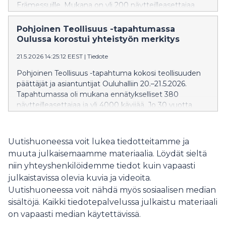
Erämessuille. Mukana on yli 200 näytteilleasettajaa
sekä runsaasti ohjelmaa ja kokeiltavaa. Alansa legenda
on koonnut metsästyksen, kalastuksen, retkeilyn ja
Pohjoinen Teollisuus -tapahtumassa
monipuolisesti luonnossa liikkuvat yhteen jo 1972
Oulussa korostui yhteistyön merkitys
vuodesta lähtien.
21.5.2026 14:25:12 EEST
|
Tiedote
Pohjoinen Teollisuus -tapahtuma kokosi teollisuuden
päättäjät ja asiantuntijat Ouluhalliin 20.–21.5.2026.
Tapahtumassa oli mukana ennätykselliset 380
näytteilleasettajaa ja yli 4000 kävijää. Jo 30 vuotta
järjestetty tapahtuma on vakiinnuttanut asemansa
pohjoisen teollisuuden keskeisenä kohtaamispaikkana
ja yhteistyöverkostojen rakentajana.
Uutishuoneessa voit lukea tiedotteitamme ja
muuta julkaisemaamme materiaalia. Löydät sieltä
niin yhteyshenkilöidemme tiedot kuin vapaasti
julkaistavissa olevia kuvia ja videoita.
Uutishuoneessa voit nähdä myös sosiaalisen median
sisältöjä. Kaikki tiedotepalvelussa julkaistu materiaali
on vapaasti median käytettävissä.