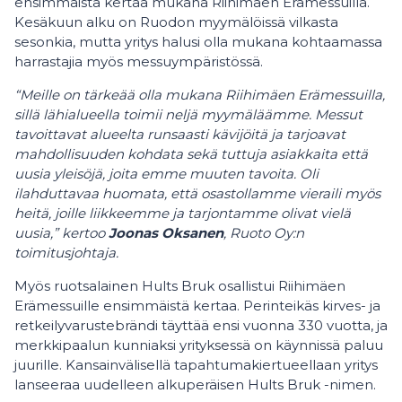
ensimmäistä kertaa mukana Riihimäen Erämessuilla.
Kesäkuun alku on Ruodon myymälöissä vilkasta
sesonkia, mutta yritys halusi olla mukana kohtaamassa
harrastajia myös messuympäristössä.
“Meille on tärkeää olla mukana Riihimäen Erämessuilla,
sillä lähialueella toimii neljä myymäläämme. Messut
tavoittavat alueelta runsaasti k
ä
vij
ö
it
ä
ja tarjoavat
mahdollisuuden kohdata sek
ä
tuttuja asiakkaita ett
ä
uusia yleis
ö
j
ä
, joita emme muuten tavoita. Oli
ilahduttavaa huomata, ett
ä
osastollamme vieraili my
ö
s
heit
ä
, joille liikkeemme ja tarjontamme olivat viel
ä
uusia,” kertoo
Joonas Oksanen
, Ruoto Oy:n
toimitusjohtaja.
Myös ruotsalainen Hults Bruk osallistui Riihimäen
Erämessuille ensimmäistä kertaa. Perinteikäs kirves- ja
retkeilyvarustebrändi täyttää ensi vuonna 330 vuotta, ja
merkkipaalun kunniaksi yrityksessä on käynnissä paluu
juurille. Kansainvälisellä tapahtumakiertueellaan yritys
lanseeraa uudelleen alkuperäisen Hults Bruk -nimen.