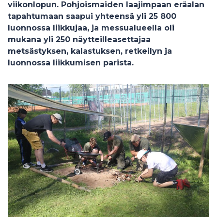
viikonlopun. Pohjoismaiden laajimpaan eräalan
tapahtumaan saapui yhteensä yli 25 800
luonnossa liikkujaa, ja messualueella oli
mukana yli 250 näytteilleasettajaa
metsästyksen, kalastuksen, retkeilyn ja
luonnossa liikkumisen parista.