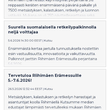
Riihimäen Erämessut käynnistyivät perjantaina 5.6.
reippaasti keräten ensimmäisenä päivänä paikalle yli
7500 metsästyksen, kalastuksen, retkeilyn ja luonnon
ystävää. Mukana on yli 250 näytteilleasettajaa sekä
runsaasti ohjelmaa ja mahdollisuuksia kokeilla.
Tunnelma messualueella oli alusta asti innostunut, kun
Suurella suomalaisella retkeilypalkinnolla
joka toinen vuosi järjestettävä tapahtuma kokosi
neljä voittajaa
jälleen yhteen uusia ja vanhoja tuttuja.
5.6.2026 14:30:00 EEST
|
Kutsu
Ensimmäistä kertaa jaetulla tunnustuksella nostettiin
esiin vastuullisuutta, innovaatioita ja vaikuttavuutta.
Palkinnot jaettiin Riihimäen Erämessuilla perjantaina
5.6.2026.
Tervetuloa Riihimäen Erämessuille
5.-7.6.2026!
26.5.2026 12:32:44 EEST
|
Kutsu
Metsästyksen, kalastuksen ja retkeilyn harrastajat ja
asiantuntijat koolla Riihimäellä Kutsumme median
edustajat lämpimästi tervetulleeksi mukaan Riihimäen