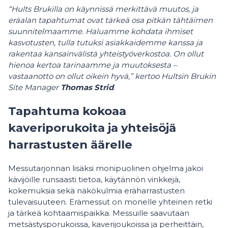
“Hults Brukilla on käynnissä merkittävä muutos, ja
eräalan tapahtumat ovat tärkeä osa pitkän tähtäimen
suunnitelmaamme. Haluamme kohdata ihmiset
kasvotusten, tulla tutuksi asiakkaidemme kanssa ja
rakentaa kansainvälistä yhteistyöverkostoa. On ollut
hienoa kertoa tarinaamme ja muutoksesta –
vastaanotto on ollut oikein hyvä,” kertoo Hultsin Brukin
Site Manager
Thomas Strid
.
Tapahtuma kokoaa
kaveriporukoita ja yhteisöjä
harrastusten äärelle
Messutarjonnan lisäksi monipuolinen ohjelma jakoi
kävijöille runsaasti tietoa, käytännön vinkkejä,
kokemuksia sekä näkökulmia eräharrastusten
tulevaisuuteen. Erämessut on monelle yhteinen retki
ja tärkeä kohtaamispaikka. Messuille saavutaan
metsästysporukoissa, kaverijoukoissa ja perheittäin,