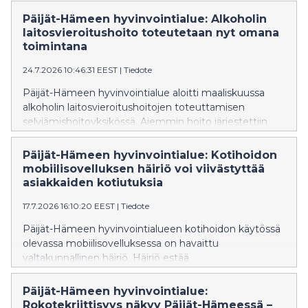
vastaan. Päijät-Hämeen hyvinvointialue aloittaa uuden
asetuksen mukaiset rokotukset aikaisintaan 1.9.2026.
Päijät-Hämeen hyvinvointialue: Alkoholin
laitosvieroitushoito toteutetaan nyt omana
toimintana
24.7.2026 10:46:31 EEST
|
Tiedote
Päijät-Hämeen hyvinvointialue aloitti maaliskuussa
alkoholin laitosvieroitushoitojen toteuttamisen
selviämishoitoyksikössä. Aiemmin hoito järjestettiin
ostopalveluna hyvinvointialueen ulkopuolella, mutta
nyt yhdestä viiteen vuorokauden mittaiset
Päijät-Hämeen hyvinvointialue: Kotihoidon
vieroitushoitojaksot voidaan toteuttaa omalla alueella.
mobiilisovelluksen häiriö voi viivästyttää
asiakkaiden kotiutuksia
17.7.2026 16:10:20 EEST
|
Tiedote
Päijät-Hämeen hyvinvointialueen kotihoidon käytössä
olevassa mobiilisovelluksessa on havaittu
valtakunnallinen häiriö. Häiriö estää
potilastietojärjestelmän käytön mobiilisovelluksen
kautta.
Päijät-Hämeen hyvinvointialue:
Rokotekriittisyys näkyy Päijät-Hämeessä –