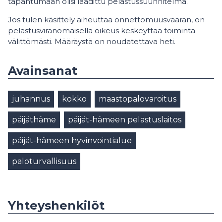
tapahtumaan olisi laadittu pelastussuunnitelma.
Jos tulen käsittely aiheuttaa onnettomuusvaaran, on
pelastusviranomaisella oikeus keskeyttää toiminta
välittömästi. Määräystä on noudatettava heti.
Avainsanat
juhannus
kokko
maastopalovaroitus
päijäthäme
päijät-hämeen pelastuslaitos
päijät-hämeen hyvinvointialue
paloturvallisuus
Yhteyshenkilöt