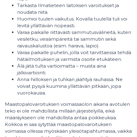
Tarkasta Ilmatieteen laitoksen varoitukset ja
noudata niitä.
Huomioi tuulen vaikutus. Kovalla tuulella tuli voi
levitä yllättävän nopeasti.
Varaa paikalle riittävästi sammutusvälineitä, kuten
vesiletku, vesiämpäreitä tai sammutin sekä
raivauskalustoa (esim. harava, lapio).
Varaa paikalle puhelin, jolla voit tarvittaessa tehdä
hätäilmoituksen ja varmista osoite etukäteen.
Älä jätä tulta vartioimatta – muista aina
jälkivartiointi.
Anna hiilloksen ja tuhkan jäähtyä rauhassa. Ne
voivat pysyä kuumina yllättävän pitkään, jopa
vuorokausia.
Maastopalovaroituksen voimassaolon aikana avotulen
teko ei ole mahdollista millään järjestelyillä, eikä
määräykseen ole mahdollista antaa poikkeuksia.
Kokkoa ei saa sytyttää maastopalovaroituksen
voimassa ollessa myöskään yleisötapahtumassa, vaikka