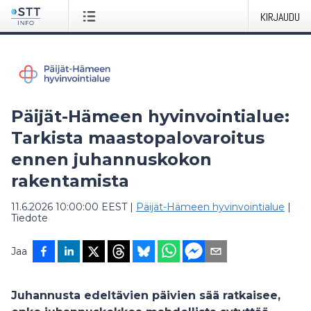
KIRJAUDU
Päijät-Hämeen hyvinvointialue:
Tarkista maastopalovaroitus
ennen juhannuskokon
rakentamista
11.6.2026 10:00:00 EEST
|
Päijät-Hämeen hyvinvointialue
|
Tiedote
Jaa
Juhannusta edeltävien päivien sää ratkaisee,