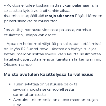
– Kokkoa ei tulee koskaan jättää yksin palamaan, sillä
se saattaa kyteä vielä pitkänkin aikaa,
riskienhallintapäällikkö
Marjo Oksanen
Päijät-Hämeen
pelastuslaitokselta muistuttaa.
Jos vietät juhannusta vieraassa paikassa, varmista
etukäteen juhlapaikan osoite.
– Apua on helpompi hälyttää paikalle, kun tietää missä
on. Myös 112 Suomi -sovelluksesta on hyötyä, sillä jos
hätänumeroon soittaa sovelluksen kautta, se ilmoittaa
hätäkeskuspäivystäjälle avun tarvitsijan tarkan sijainnin,
Oksanen sanoo.
Muista avotulen käsittelyssä turvallisuus
Tulen sytyttäjä on vastuussa palo- tai
savuvahingoista sekä huolellisesta
sammuttamisesta.
Avotulen tekemiselle on oltava maanomistajan
lupa.