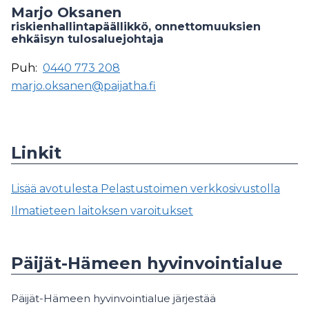
Marjo Oksanen
riskienhallintapäällikkö, onnettomuuksien
ehkäisyn tulosaluejohtaja
Puh:
0440 773 208
marjo.oksanen@paijatha.fi
Linkit
Lisää avotulesta Pelastustoimen verkkosivustolla
Ilmatieteen laitoksen varoitukset
Päijät-Hämeen hyvinvointialue
Päijät-Hämeen hyvinvointialue järjestää