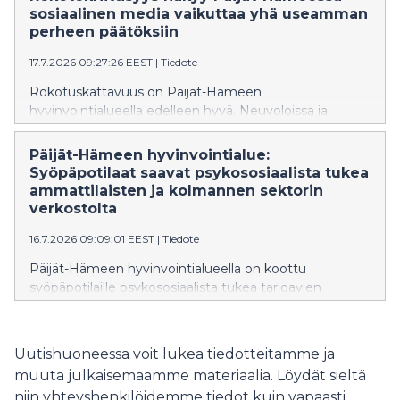
sosiaalinen media vaikuttaa yhä useamman
perheen päätöksiin
17.7.2026 09:27:26 EEST
|
Tiedote
Rokotuskattavuus on Päijät-Hämeen
hyvinvointialueella edelleen hyvä. Neuvoloissa ja
kouluterveydenhuollossa on kuitenkin havaittu
merkkejä kasvavasta rokotekriittisyydestä. Erityisesti
Päijät-Hämeen hyvinvointialue:
Lahdessa rokotteiden tarpeellisuus herättää aiempaa
Syöpäpotilaat saavat psykososiaalista tukea
enemmän keskustelua asiakkaiden kanssa.
ammattilaisten ja kolmannen sektorin
verkostolta
16.7.2026 09:09:01 EEST
|
Tiedote
Päijät-Hämeen hyvinvointialueella on koottu
syöpäpotilaille psykososiaalista tukea tarjoavien
tahojen tukiverkosto. Verkoston tavoitteena on
turvata syöpäpotilaan oikea-aikainen psykososiaalinen
tuki, tuen tarpeen arviointi ja oikealle ammattilaiselle
Uutishuoneessa voit lukea tiedotteitamme ja
ohjautuminen.
muuta julkaisemaamme materiaalia. Löydät sieltä
niin yhteyshenkilöidemme tiedot kuin vapaasti