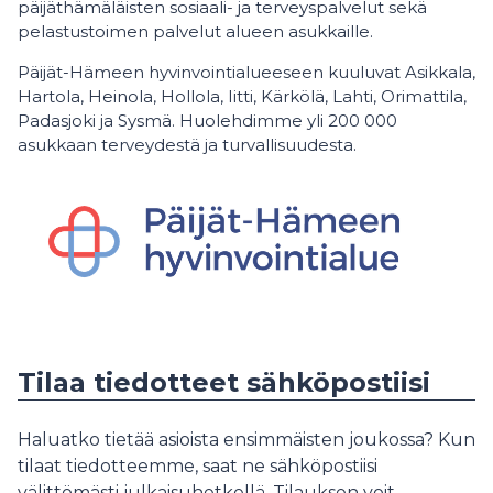
päijäthämäläisten sosiaali- ja terveyspalvelut sekä
pelastustoimen palvelut alueen asukkaille.
Päijät-Hämeen hyvinvointialueeseen kuuluvat Asikkala,
Hartola, Heinola, Hollola, Iitti, Kärkölä, Lahti, Orimattila,
Padasjoki ja Sysmä. Huolehdimme yli 200 000
asukkaan terveydestä ja turvallisuudesta.
Tilaa tiedotteet sähköpostiisi
Haluatko tietää asioista ensimmäisten joukossa? Kun
tilaat tiedotteemme, saat ne sähköpostiisi
välittömästi julkaisuhetkellä. Tilauksen voit