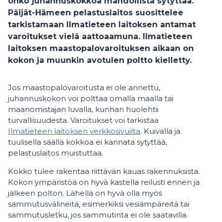
onko juhannuskokkoa mahdollista sytyttää.
Päijät-Hämeen pelastuslaitos suosittelee
tarkistamaan Ilmatieteen laitoksen antamat
varoitukset vielä aattoaamuna. Ilmatieteen
laitoksen maastopalovaroituksen aikaan on
kokon ja muunkin avotulen poltto kielletty.
Jos maastopalovaroitusta ei ole annettu,
juhannuskokon voi polttaa omalla maalla tai
maanomistajan luvalla, kunhan huolehtii
turvallisuudesta. Varoitukset voi tarkistaa
Ilmatieteen laitoksen verkkosivuilta
. Kuivalla ja
tuulisella säällä kokkoa ei kannata sytyttää,
pelastuslaitos muistuttaa.
Kokko tulee rakentaa riittävän kauas rakennuksista.
Kokon ympäristöä on hyvä kastella reilusti ennen ja
jälkeen polton. Lähellä on hyvä olla myös
sammutusvälineitä, esimerkiksi vesiämpäreitä tai
sammutusletku, jos sammutinta ei ole saatavilla.