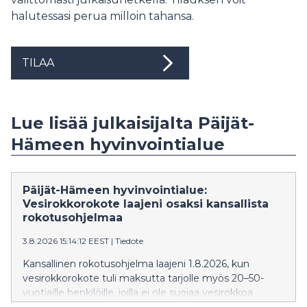
halutessasi perua milloin tahansa.
TILAA
Lue lisää julkaisijalta Päijät-
Hämeen hyvinvointialue
Päijät-Hämeen hyvinvointialue:
Vesirokkorokote laajeni osaksi kansallista
rokotusohjelmaa
3.8.2026 15:14:12 EEST
|
Tiedote
Kansallinen rokotusohjelma laajeni 1.8.2026, kun
vesirokkorokote tuli maksutta tarjolle myös 20–50-
vuotiaille henkilöille, joilla ei ole suojaa vesirokkoa