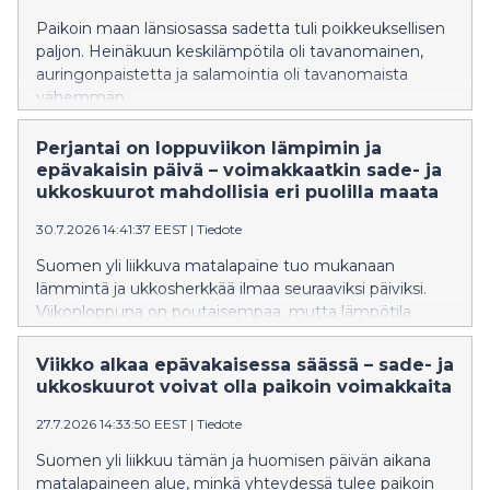
Paikoin maan länsiosassa sadetta tuli poikkeuksellisen
paljon. Heinäkuun keskilämpötila oli tavanomainen,
auringonpaistetta ja salamointia oli tavanomaista
vähemmän.
Perjantai on loppuviikon lämpimin ja
epävakaisin päivä – voimakkaatkin sade- ja
ukkoskuurot mahdollisia eri puolilla maata
30.7.2026 14:41:37 EEST
|
Tiedote
Suomen yli liikkuva matalapaine tuo mukanaan
lämmintä ja ukkosherkkää ilmaa seuraaviksi päiviksi.
Viikonloppuna on poutaisempaa, mutta lämpötila
laskee hieman.
Viikko alkaa epävakaisessa säässä – sade- ja
ukkoskuurot voivat olla paikoin voimakkaita
27.7.2026 14:33:50 EEST
|
Tiedote
Suomen yli liikkuu tämän ja huomisen päivän aikana
matalapaineen alue, minkä yhteydessä tulee paikoin