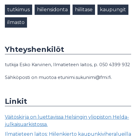
tutkimus
hiilensidonta
hiilitase
kaupungit
ilmasto
Yhteyshenkilöt
tutkija Esko Karvinen, Ilmatieteen laitos, p. 050 4399 932
Sähköposti on muotoa etunimi.sukunimi@fmi.fi.
Linkit
Väitöskirja on luettavissa Helsingin yliopiston Helda-
julkaisuarkistossa.
Ilmatieteen laitos: Hiilenkierto kaupunkiviheralueilla