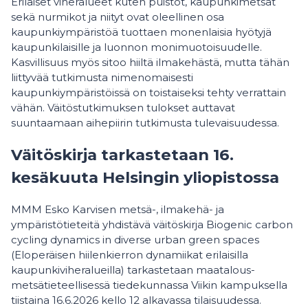
Erilaiset viheralueet kuten puistot, kaupunkimetsät
sekä nurmikot ja niityt ovat oleellinen osa
kaupunkiympäristöä tuottaen monenlaisia hyötyjä
kaupunkilaisille ja luonnon monimuotoisuudelle.
Kasvillisuus myös sitoo hiiltä ilmakehästä, mutta tähän
liittyvää tutkimusta nimenomaisesti
kaupunkiympäristöissä on toistaiseksi tehty verrattain
vähän. Väitöstutkimuksen tulokset auttavat
suuntaamaan aihepiirin tutkimusta tulevaisuudessa.
Väitöskirja tarkastetaan 16.
kesäkuuta Helsingin yliopistossa
MMM Esko Karvisen metsä-, ilmakehä- ja
ympäristötieteitä yhdistävä väitöskirja Biogenic carbon
cycling dynamics in diverse urban green spaces
(Eloperäisen hiilenkierron dynamiikat erilaisilla
kaupunkiviheralueilla) tarkastetaan maatalous-
metsätieteellisessä tiedekunnassa Viikin kampuksella
tiistaina 16.6.2026 kello 12 alkavassa tilaisuudessa.