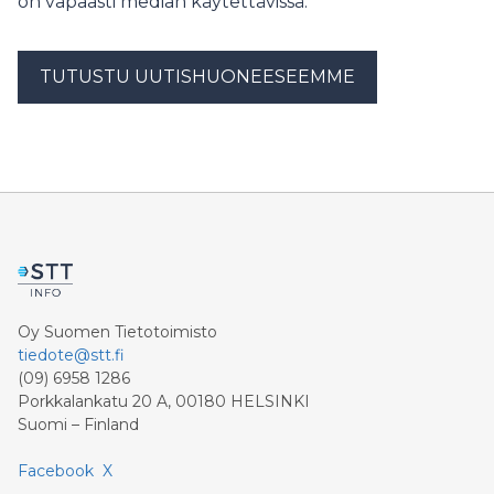
on vapaasti median käytettävissä.
TUTUSTU UUTISHUONEESEEMME
Oy Suomen Tietotoimisto
tiedote@stt.fi
(09) 6958 1286
Porkkalankatu 20 A, 00180 HELSINKI
Suomi – Finland
Facebook
X