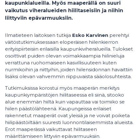
kaupunkialueilla. Myös maaperällä on suuri
vaikutus viheralueiden hiilitaseisiin ja niihin
liittyviin epävarmuuksiin.
Ilmatieteen laitoksen tutkija
Esko Karvinen
perehtyi
väitöstutkimuksessaan eloperäisen hiilenkierron
erityispiirteisiin erilaisilla kaupunkiviheralueilla. Tulokset
osoittivat puiden olevan voimakkaampia hiilinieluja
verrattuna ruohomaiseen kasvillisuuteen kuten
nurmikoihin ja niittyihin, joiden hiilensidonnan havaittiin
lisäksi olevan vahvemmin riippuvaista sääolosuhteista.
Tutkimuksissa korostui myös maaperän merkitys
kaupunkiympäristöjen hiilitaseessa eli siinä, sitooko
alue enemmän hiiltä kuin vapauttaa vai toimiiko se
hiilen päästölähteenä. Kaupungeissa erilaiset
rakennetut maaperät ovat yleisiä ja ne voivat poiketa
hiilipäästöiltään suuresti luonnontilaisemmista alueista.
Erot maaperässä vaikuttavat hiilitaseen
määrittämiseen liittyviin epävarmuuksiin.