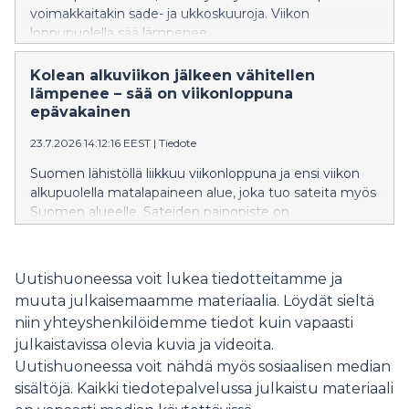
voimakkaitakin sade- ja ukkoskuuroja. Viikon
loppupuolella sää lämpenee.
Kolean alkuviikon jälkeen vähitellen
lämpenee – sää on viikonloppuna
epävakainen
23.7.2026 14:12:16 EEST
|
Tiedote
Suomen lähistöllä liikkuu viikonloppuna ja ensi viikon
alkupuolella matalapaineen alue, joka tuo sateita myös
Suomen alueelle. Sateiden painopiste on
viikonloppuna maan länsiosassa ja Lapissa, kun taas
idässä sää on poutaisempi ja lämpimämpi.
Uutishuoneessa voit lukea tiedotteitamme ja
muuta julkaisemaamme materiaalia. Löydät sieltä
niin yhteyshenkilöidemme tiedot kuin vapaasti
julkaistavissa olevia kuvia ja videoita.
Uutishuoneessa voit nähdä myös sosiaalisen median
sisältöjä. Kaikki tiedotepalvelussa julkaistu materiaali