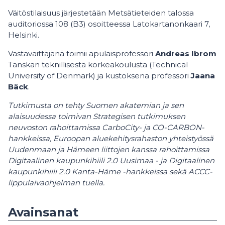
Väitöstilaisuus järjestetään Metsätieteiden talossa
auditoriossa 108 (B3) osoitteessa Latokartanonkaari 7,
Helsinki.
Vastaväittäjänä toimii apulaisprofessori
Andreas Ibrom
Tanskan teknillisestä korkeakoulusta (Technical
University of Denmark) ja kustoksena professori
Jaana
Bäck
.
Tutkimusta on tehty Suomen akatemian ja sen
alaisuudessa toimivan Strategisen tutkimuksen
neuvoston rahoittamissa CarboCity- ja CO-CARBON-
hankkeissa, Euroopan aluekehitysrahaston yhteistyössä
Uudenmaan ja Hämeen liittojen kanssa rahoittamissa
Digitaalinen kaupunkihiili 2.0 Uusimaa - ja Digitaalinen
kaupunkihiili 2.0 Kanta-Häme -hankkeissa sekä ACCC-
lippulaivaohjelman tuella.
Avainsanat