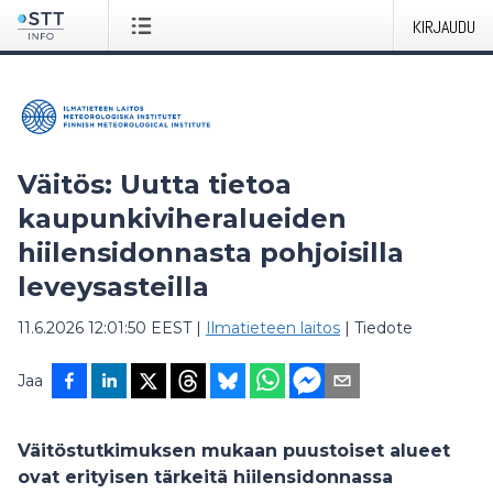
KIRJAUDU
Väitös: Uutta tietoa
kaupunkiviheralueiden
hiilensidonnasta pohjoisilla
leveysasteilla
11.6.2026 12:01:50 EEST
|
Ilmatieteen laitos
|
Tiedote
Jaa
Väitöstutkimuksen mukaan puustoiset alueet
ovat erityisen tärkeitä hiilensidonnassa