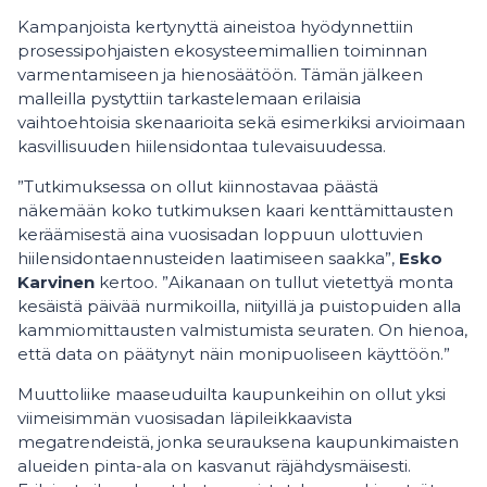
Kampanjoista kertynyttä aineistoa hyödynnettiin
prosessipohjaisten ekosysteemimallien toiminnan
varmentamiseen ja hienosäätöön. Tämän jälkeen
malleilla pystyttiin tarkastelemaan erilaisia
vaihtoehtoisia skenaarioita sekä esimerkiksi arvioimaan
kasvillisuuden hiilensidontaa tulevaisuudessa.
”Tutkimuksessa on ollut kiinnostavaa päästä
näkemään koko tutkimuksen kaari kenttämittausten
keräämisestä aina vuosisadan loppuun ulottuvien
hiilensidontaennusteiden laatimiseen saakka”,
Esko
Karvinen
kertoo. ”Aikanaan on tullut vietettyä monta
kesäistä päivää nurmikoilla, niityillä ja puistopuiden alla
kammiomittausten valmistumista seuraten. On hienoa,
että data on päätynyt näin monipuoliseen käyttöön.”
Muuttoliike maaseuduilta kaupunkeihin on ollut yksi
viimeisimmän vuosisadan läpileikkaavista
megatrendeistä, jonka seurauksena kaupunkimaisten
alueiden pinta-ala on kasvanut räjähdysmäisesti.