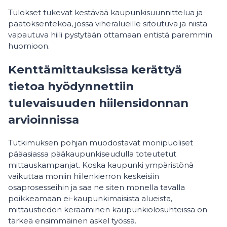
Tulokset tukevat kestävää kaupunkisuunnittelua ja
päätöksentekoa, jossa viheralueille sitoutuva ja niistä
vapautuva hiili pystytään ottamaan entistä paremmin
huomioon.
Kenttämittauksissa kerättyä
tietoa hyödynnettiin
tulevaisuuden hiilensidonnan
arvioinnissa
Tutkimuksen pohjan muodostavat monipuoliset
pääasiassa pääkaupunkiseudulla toteutetut
mittauskampanjat. Koska kaupunki ympäristönä
vaikuttaa moniin hiilenkierron keskeisiin
osaprosesseihin ja saa ne siten monella tavalla
poikkeamaan ei-kaupunkimaisista alueista,
mittaustiedon kerääminen kaupunkiolosuhteissa on
tärkeä ensimmäinen askel työssä.