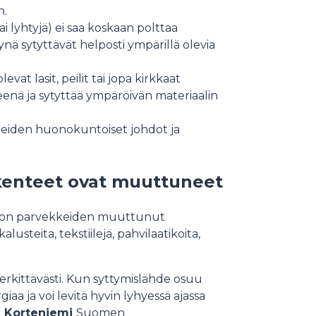
n.
ai lyhtyjä) ei saa koskaan polttaa
ynä sytyttävät helposti ympärillä olevia
evat lasit, peilit tai jopa kirkkaat
teenä ja sytyttää ympäröivän materiaalin
tteiden huonokuntoiset johdot ja
kenteet ovat muuttuneet
lle on parvekkeiden muuttunut
steita, tekstiilejä, pahvilaatikoita,
rkittävästi. Kun syttymislähde osuu
iaa ja voi levitä hyvin lyhyessä ajassa
i Korteniemi
Suomen