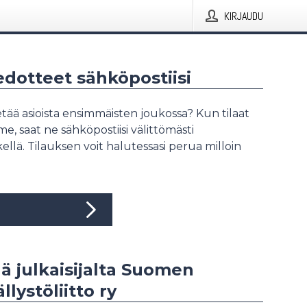
KIRJAUDU
iedotteet sähköpostiisi
tää asioista ensimmäisten joukossa? Kun tilaat
, saat ne sähköpostiisi välittömästi
ellä. Tilauksen voit halutessasi perua milloin
ää julkaisijalta Suomen
llystöliitto ry