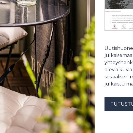
Uutishuonee
julkaisemaam
yhteyshenki
olevia kuvia
sosiaalisen 
julkaistu ma
TUTUST