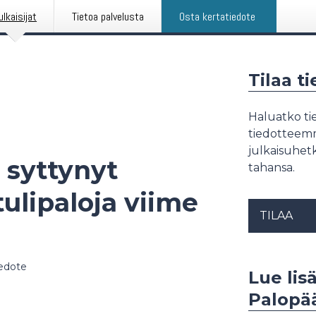
ulkaisijat
Tietoa palvelusta
Osta kertatiedote
Tilaa t
Haluatko tie
tiedotteemme
julkaisuhetk
 syttynyt
tahansa.
ulipaloja viime
TILAA
iedote
Lue lis
Palopää