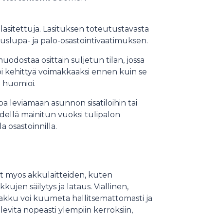
sitettuja. Lasituksen toteutustavasta
nuslupa- ja palo-osastointivaatimuksen.
uodostaa osittain suljetun tilan, jossa
oi kehittyä voimakkaaksi ennen kuin se
i huomioi.
oa leviämään asunnon sisätiloihin tai
Edellä mainitun vuoksi tulipalon
 osastoinnilla.
ut myös akkulaitteiden, kuten
jen säilytys ja lataus. Viallinen,
oniakku voi kuumeta hallitsemattomasti ja
 levitä nopeasti ylempiin kerroksiin,