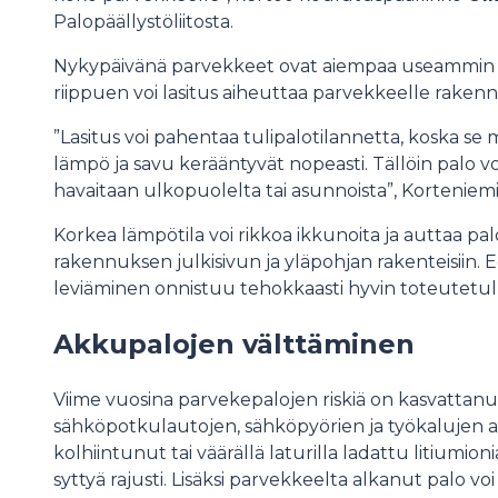
Palopäällystöliitosta.
Nykypäivänä parvekkeet ovat aiempaa useammin la
riippuen voi lasitus aiheuttaa parvekkeelle raken
”Lasitus voi pahentaa tulipalotilannetta, koska se m
lämpö ja savu kerääntyvät nopeasti. Tällöin palo v
havaitaan ulkopuolelta tai asunnoista”, Korteniem
Korkea lämpötila voi rikkoa ikkunoita ja auttaa pal
rakennuksen julkisivun ja yläpohjan rakenteisiin. 
leviäminen onnistuu tehokkaasti hyvin toteutetulla
Akkupalojen välttäminen
Viime vuosina parvekepalojen riskiä on kasvattan
sähköpotkulautojen, sähköpyörien ja työkalujen akku
kolhiintunut tai väärällä laturilla ladattu litiumi
syttyä rajusti. Lisäksi parvekkeelta alkanut palo voi