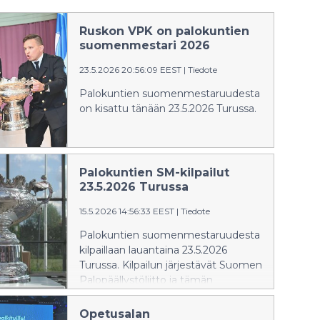
Ruskon VPK on palokuntien
suomenmestari 2026
23.5.2026 20:56:09 EEST
|
Tiedote
Palokuntien suomenmestaruudesta
on kisattu tänään 23.5.2026 Turussa.
Palokuntien SM-kilpailut
23.5.2026 Turussa
15.5.2026 14:56:33 EEST
|
Tiedote
Palokuntien suomenmestaruudesta
kilpaillaan lauantaina 23.5.2026
Turussa. Kilpailun järjestävät Suomen
Palopäällystöliitto ja tämän
vuotisena yhteistyökumppanina
Varsinais-Suomen pelastuslaitos.
Opetusalan