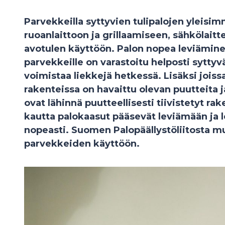
Parvekkeilla syttyvien tulipalojen yleisimm
ruoanlaittoon ja grillaamiseen, sähkölait
avotulen käyttöön. Palon nopea leviäminen
parvekkeille on varastoitu helposti syttyvä
voimistaa liekkejä hetkessä. Lisäksi jois
rakenteissa on havaittu olevan puutteita ja
ovat lähinnä puutteellisesti tiivistetyt ra
kautta palokaasut pääsevät leviämään ja 
nopeasti. Suomen Palopäällystöliitosta mu
parvekkeiden käyttöön.