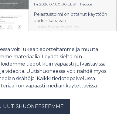
Palopäällystöpäivillä Tampereella 14.–
1.4.2026 07:00:00 EEST
|
Tiedote
16.4. Päivät aloitetaan Varautumisen
Pelastustoimi on ottanut käyttöön
foorumilla. Tervetuloa
uuden kanavan
tiedotustilaisuuteen!
lumivyöryhavaintojen
ilmoittamiseen, kun kenellekään ei
ole sattunut mitään eikä ketään ole
vaarassa. Pelastustoimi.fi -sivuilla
ssa voit lukea tiedotteitamme ja muuta
oleva lomake tarjoaa selkeän ja
me materiaalia. Löydät sieltä niin
yhdenmukaisen tavan välittää
löidemme tiedot kuin vapaasti julkaistavissa
viranomaisille tietoa havaituista
 ja videoita. Uutishuoneessa voit nähdä myös
lumivyöryistä, mikä tukee
tilannekuvaa, turvallisuusviestintää ja
median sisältöjä. Kaikki tiedotepalvelussa
onnettomuuksien ehkäisyä. Jos
teriaali on vapaasti median käytettävissä.
lumivyöryn havaitsija on epävarma,
onko ketään vaarassa, niin hänen
tulee soittaa 112, kuten aiemminkin.
U UUTISHUONEESEEMME