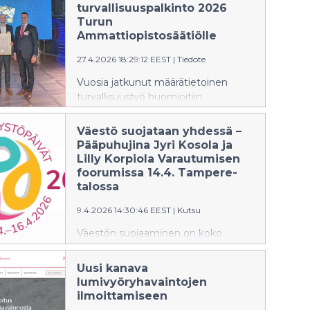
turvallisuuspalkinto 2026
Turun
Ammattiopistosäätiölle
27.4.2026 18:29:12 EEST
|
Tiedote
Vuosia jatkunut määrätietoinen
turvallisuustyö huomioitiin
valtakunnallisella Opetusalan
turvallisuuspalkinnolla Opetusalan
Väestö suojataan yhdessä –
turvallisuusfoorumissa.
Pääpuhujina Jyri Kosola ja
Lilly Korpiola Varautumisen
foorumissa 14.4. Tampere-
talossa
9.4.2026 14:30:46 EEST
|
Kutsu
Väestön suojaaminen on koko
yhteiskunnan yhteispeliä. Kuntien ja
hyvinvointialueiden varautuminen
Uusi kanava
sekä hybridiuhat, uudet teknologiat
lumivyöryhavaintojen
ja tiedolla johtaminen pelastusalalla
ilmoittamiseen
ovat pääteemoina valtakunnallisilla