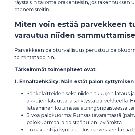
räystäisiin tai ontelorakenteisiin, jos rakennuksen u
etenemisreitin.
Miten voin estää parvekkeen tul
varautua niiden sammuttamis
Parvekkeen paloturvallisuus perustuu palokuorma
toimintatapoihin.
Tärkeimmät toimenpiteet ovat:
1. Ennaltaehkäisy: Näin estät palon syttymisen
Sähkölaitteiden sekä niiden akkujen lataus ja sä
akkujen latausta ja säilytystä parvekkeella. 
lataaminen kuumassa auringonpaisteessa tai p
Siivoa palokuorma: Runsas tavaramäärä (pahvil
palokuormaa ja edistää tulen leviämistä.
Tupakointi ja kynttilät: Jos parvekkeella saa