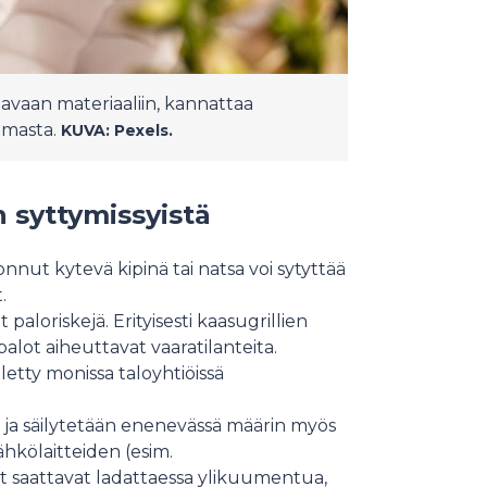
avaan materiaaliin, kannattaa
lmasta.
KUVA: Pexels.
 syttymissyistä
nut kytevä kipinä tai natsa voi sytyttää
.
 paloriskejä. Erityisesti kaasugrillien
lot aiheuttavat vaaratilanteita.
elletty monissa taloyhtiöissä
 ja säilytetään enenevässä määrin myös
ähkölaitteiden (esim.
 saattavat ladattaessa ylikuumentua,