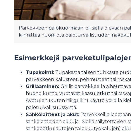
Parvekkeen palokuormaan, eli siellä olevaan pal
kiinnittää huomiota paloturvallisuuden näköku
Esimerkkejä parveketulipalojen
Tupakointi:
Tupakasta tai sen tuhkasta pudon
parvekkeen kalusteet, pehmusteet tai roskat
Grillaaminen:
Grillit parvekkeella aiheuttavat
huono kunto, vuotavat kaasuletkut tai rasvapa
Avotulen (kuten hiiligrillin) käyttö voi olla ki
paloturvallisuussyistä.
Sähkölaitteet ja akut:
Parvekkeilla ladataan
sähkölaitteiden akkuja. Siellä säilytettävien s
sähköpotkulautojen tai akkutyökalujen) akut