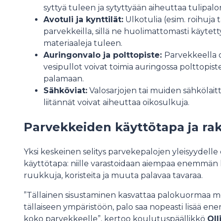
syttyä tuleen ja sytyttyään aiheuttaa tulipalo
Avotuli ja kynttilät:
Ulkotulia (esim. roihuja t
parvekkeilla, sillä ne huolimattomasti käytett
materiaaleja tuleen.
Auringonvalo ja polttopiste:
Parvekkeella ol
vesipullot voivat toimia auringossa polttopis
palamaan.
Sähköviat:
Valosarjojen tai muiden sähkölai
liitännät voivat aiheuttaa oikosulkuja.
Parvekkeiden käyttötapa ja ra
Yksi keskeinen selitys parvekepalojen yleisyyde
käyttötapa: niille varastoidaan aiempaa enemmän kalu
ruukkuja, koristeita ja muuta palavaa tavaraa.
”Tällainen sisustaminen kasvattaa palokuormaa me
tällaiseen ympäristöön, palo saa nopeasti lisää energ
koko parvekkeelle”, kertoo koulutuspäällikkö
Oll