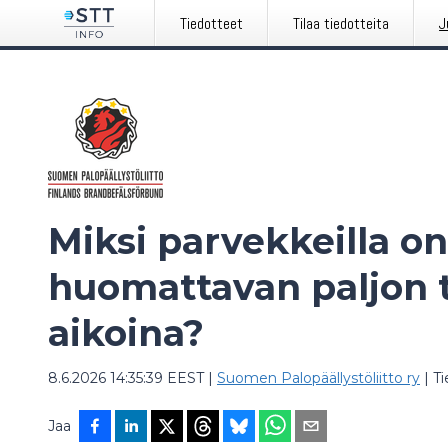
Tiedotteet
Tilaa tiedotteita
J
Miksi parvekkeilla on
huomattavan paljon t
aikoina?
8.6.2026 14:35:39 EEST
|
Suomen Palopäällystöliitto ry
|
T
Jaa