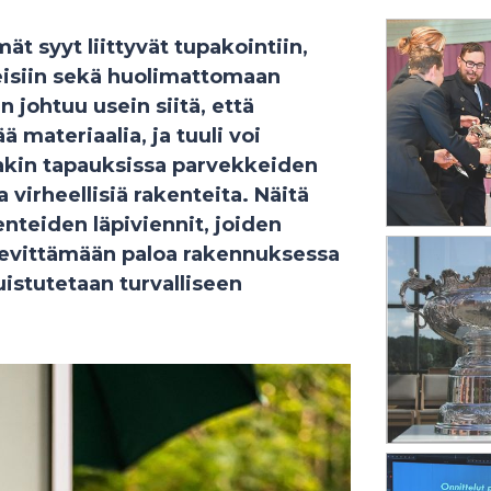
ät syyt liittyvät tupakointiin,
teisiin sekä huolimattomaan
 johtuu usein siitä, että
ä materiaalia, ja tuuli voi
sakin tapauksissa parvekkeiden
 virheellisiä rakenteita. Näitä
kenteiden läpiviennit, joiden
levittämään paloa rakennuksessa
istutetaan turvalliseen