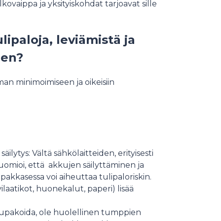
lkovaippa ja yksityiskohdat tarjoavat sille
ipaloja, leviämistä ja
een?
n minimoimiseen ja oikeisiin
ilytys: Vältä sähkölaitteiden, erityisesti
Huomioi, että akkujen säilyttäminen ja
akkasessa voi aiheuttaa tulipaloriskin.
aatikot, huonekalut, paperi) lisää
 tupakoida, ole huolellinen tumppien