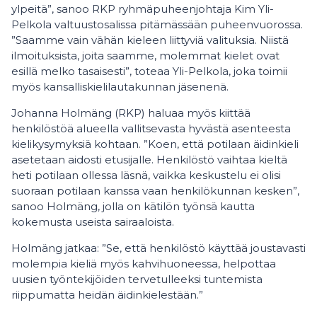
ylpeitä”, sanoo RKP ryhmäpuheenjohtaja Kim Yli-
Pelkola valtuustosalissa pitämässään puheenvuorossa.
”Saamme vain vähän kieleen liittyviä valituksia. Niistä
ilmoituksista, joita saamme, molemmat kielet ovat
esillä melko tasaisesti”, toteaa Yli-Pelkola, joka toimii
myös kansalliskielilautakunnan jäsenenä.
Johanna Holmäng (RKP) haluaa myös kiittää
henkilöstöä alueella vallitsevasta hyvästä asenteesta
kielikysymyksiä kohtaan. ”Koen, että potilaan äidinkieli
asetetaan aidosti etusijalle. Henkilöstö vaihtaa kieltä
heti potilaan ollessa läsnä, vaikka keskustelu ei olisi
suoraan potilaan kanssa vaan henkilökunnan kesken”,
sanoo Holmäng, jolla on kätilön työnsä kautta
kokemusta useista sairaaloista.
Holmäng jatkaa: ”Se, että henkilöstö käyttää joustavasti
molempia kieliä myös kahvihuoneessa, helpottaa
uusien työntekijöiden tervetulleeksi tuntemista
riippumatta heidän äidinkielestään.”