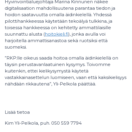
Hyvinvointialuejohtaja Marina Kinnunen näkee
digitalisaation mahdollisuutena parantaa tiedon ja
hoidon saatavuutta omalla äidinkielellä. Yhdessä
pilottihankkeessa käytetään tekoälyä tulkkina, ja
toisessa hankkeessa on kehitetty ammattilaisille
suunnattu alusta (
hoitokieli.fi
), jonka avulla voi
harjoitella ammattisanastoa sekä ruotsiksi että
suomeksi.
”RKP:lle oikeus saada hoitoa omalla äidinkielellä on
täysin perustavanlaatuinen kysymys. Toivomme
kuitenkin, ettei kielikysymystä käytetä
vastakkainasettelun luomiseen, vaan että kaksikielisyys
nähdään rikkautena”, Yli-Pelkola päättää.
Lisää tietoa
Kim Yli-Pelkola, puh. 050 559 7794