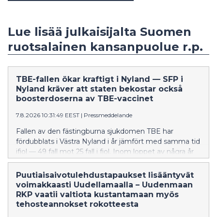
Lue lisää julkaisijalta Suomen
ruotsalainen kansanpuolue r.p.
TBE-fallen ökar kraftigt i Nyland — SFP i
Nyland kräver att staten bekostar också
boosterdoserna av TBE-vaccinet
7.8.2026 10:31:49 EEST
|
Pressmeddelande
Fallen av den fästingburna sjukdomen TBE har
fördubblats i Västra Nyland i år jämfört med samma tid
ifjol — 49 fall mot 25 fall i fjol. Inom loppet av några år
har TBE också börjat förekomma i östnyländska
kommuner, även om det handlar om tämligen få fall
Puutiaisaivotulehdustapaukset lisääntyvät
tills vidare. Förra året dog fyra personer i Nyland av
voimakkaasti Uudellamaalla – Uudenmaan
TBE. Många av Finlands riskområden finns i Nyland.
RKP vaatii valtiota kustantamaan myös
tehosteannokset rokotteesta