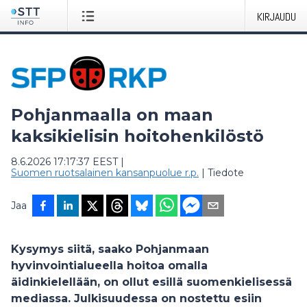
KIRJAUDU
Pohjanmaalla on maan
kaksikielisin hoitohenkilöstö
8.6.2026 17:17:37 EEST
|
Suomen ruotsalainen kansanpuolue r.p.
|
Tiedote
Jaa
Kysymys siitä, saako Pohjanmaan
hyvinvointialueella hoitoa omalla
äidinkielellään, on ollut esillä suomenkielisessä
mediassa. Julkisuudessa on nostettu esiin