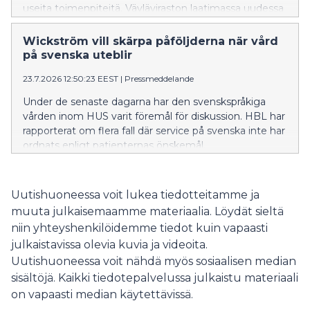
useita toimenpiteitä. Väyläviraston laatimassa uudessa
investointiohjelmassa valtatie 25:n kehittämistoimet
on asetettu etusijalle.
Wickström vill skärpa påföljderna när vård
på svenska uteblir
23.7.2026 12:50:23 EEST
|
Pressmeddelande
Under de senaste dagarna har den svenskspråkiga
vården inom HUS varit föremål för diskussion. HBL har
rapporterat om flera fall där service på svenska inte har
ordnats enligt patienternas önskemål.
Uutishuoneessa voit lukea tiedotteitamme ja
muuta julkaisemaamme materiaalia. Löydät sieltä
niin yhteyshenkilöidemme tiedot kuin vapaasti
julkaistavissa olevia kuvia ja videoita.
Uutishuoneessa voit nähdä myös sosiaalisen median
sisältöjä. Kaikki tiedotepalvelussa julkaistu materiaali
on vapaasti median käytettävissä.