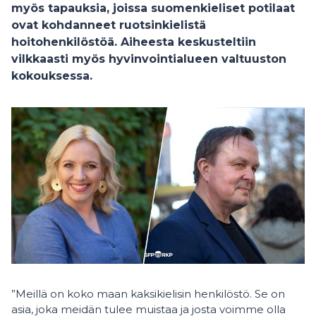
myös tapauksia, joissa suomenkieliset potilaat
ovat kohdanneet ruotsinkielistä
hoitohenkilöstöä. Aiheesta keskusteltiin
vilkkaasti myös hyvinvointialueen valtuuston
kokouksessa.
”Meillä on koko maan kaksikielisin henkilöstö. Se on
asia, joka meidän tulee muistaa ja josta voimme olla