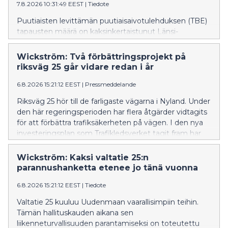
7.8.2026 10:31:49 EEST
|
Tiedote
Puutiaisten levittämän puutiaisaivotulehduksen (TBE)
tapausten määrä on kaksinkertaistunut Länsi-
Uudellamaalla tänä vuonna verrattuna viime vuoden
vastaavaan ajankohtaan – tapauksia on todettu tänä
Wickström: Två förbättringsprojekt på
kesänä jo 49, kun viime vuonna niitä oli 25. Viime
riksväg 25 går vidare redan i år
vuosien aikana TBE:tä on alkanut esiintyä myös Itä-
Uudenmaan kunnissa, vaikka tapausmäärät ovat
6.8.2026 15:21:12 EEST
|
Pressmeddelande
toistaiseksi melko vähäisiä. Viime vuonna neljä
Riksväg 25 hör till de farligaste vägarna i Nyland. Under
henkilöä kuoli Uudellamaalla TBE:n seurauksena.
den här regeringsperioden har flera åtgärder vidtagits
Monet Suomen riskialueista sijaitsevat Uudellamaalla.
för att förbättra trafiksäkerheten på vägen. I den nya
investeringsplan som Trafikledsverket tagit fram har
åtgärder längs riksväg 25 prioriterats.
Wickström: Kaksi valtatie 25:n
parannushanketta etenee jo tänä vuonna
6.8.2026 15:21:12 EEST
|
Tiedote
Valtatie 25 kuuluu Uudenmaan vaarallisimpiin teihin.
Tämän hallituskauden aikana sen
liikenneturvallisuuden parantamiseksi on toteutettu