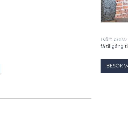
I vårt pres
få tillgång 
BESÖK V