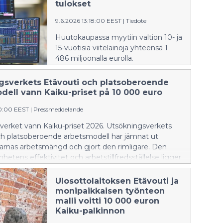
verkostot pitävät yhteiskuntaa
tulokset
koossa, tekoäly haastaa ajattelun
9.6.2026 13:18:00 EEST
|
Tiedote
rakenteet ja taloushistoria
muistuttaa, miksi velka ei ole vain
Huutokaupassa myytiin valtion 10- ja
numeroita. Neljä näkökulmaa, yksi
15-vuotisia viitelainoja yhteensä 1
tarina – yhteiskunta, joka elää
486 miljoonalla eurolla.
murroksessa mutta ei kadota
suuntaansa.
gsverkets Etävouti och platsoberoende
dell vann Kaiku-priset på 10 000 euro
30:00 EEST
|
Pressmeddelande
verket vann Kaiku-priset 2026. Utsökningsverkets
ch platsoberoende arbetsmodell har jämnat ut
arnas arbetsmängd och gjort den rimligare. Den
hetens effektivitet och arbetstillfredsställelse ligger
vid Utsökningsverket och verksamheten
klas aktivt tillsammans med personalen. Kaiku-
Ulosottolaitoksen Etävouti ja
nandet gick i år till Lantmäteriverkets tjänster för
monipaikkaisen työnteon
re. De har bland annat genomfört självstyrande
malli voitti 10 000 euron
n lärgemenskap.
Kaiku-palkinnon