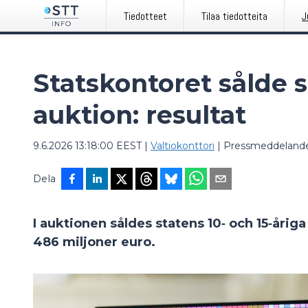
Tiedotteet
Tilaa tiedotteita
J
Statskontoret sålde s
auktion: resultat
9.6.2026 13:18:00 EEST
|
Valtiokonttori
|
Pressmeddeland
Dela
I auktionen såldes statens 10‑ och 15‑åri
486 miljoner euro.