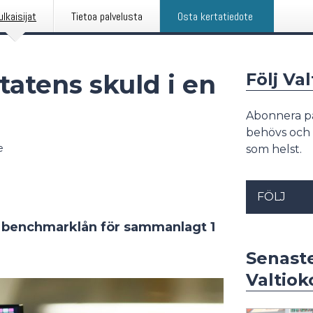
ulkaisijat
Tietoa palvelusta
Osta kertatiedote
tatens skuld i en
Följ Va
Abonnera p
behövs och 
e
som helst.
FÖLJ
ga benchmarklån för sammanlagt 1
Senast
Valtiok