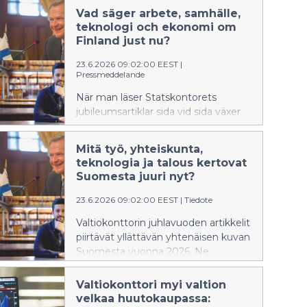
Vad säger arbete, samhälle,
teknologi och ekonomi om
Finland just nu?
23.6.2026 09:02:00 EEST
|
Pressmeddelande
När man läser Statskontorets
jubileumsartiklar sida vid sida växer
en oväntat sammanhållen bild av
Finland år 2026 fram – ett land som
Mitä työ, yhteiskunta,
står vid ett vägskäl, inte vilset utan i
teknologia ja talous kertovat
färd med att kalibrera om.
Suomesta juuri nyt?
Arbetslivet ritas om, nätverk håller
samhället samman i det tysta,
23.6.2026 09:02:00 EEST
|
Tiedote
artificiell intelligens utmanar invanda
Valtiokonttorin juhlavuoden artikkelit
tankemönster och den ekonomiska
piirtävät yllättävän yhtenäisen kuvan
historien påminner oss om att skuld
Suomesta vuonna 2026. Ne
aldrig bara är siffror på ett papper.
kertovat maasta, joka etsii
Fyra perspektiv, en berättelse: ett
tasapainoa muutoksen keskellä:
samhälle i omvandling som söker sin
Valtiokonttori myi valtion
työelämä muovautuu uusiksi,
velkaa huutokaupassa:
balans utan att förlora sin riktning.