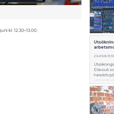
ni kl. 12.30–13.00.
Utsöknin
arbetsmo
2.6.2026 13:
Utsöknings
Etävouti o
häradsfogd
vinnande en
nu i topp 
vidareutvec
hedersomnäm
bostadsäga
team och e