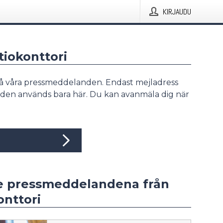
KIRJAUDU
ltiokonttori
å våra pressmeddelanden. Endast mejladress
den används bara här. Du kan avanmäla dig när
e pressmeddelandena från
onttori