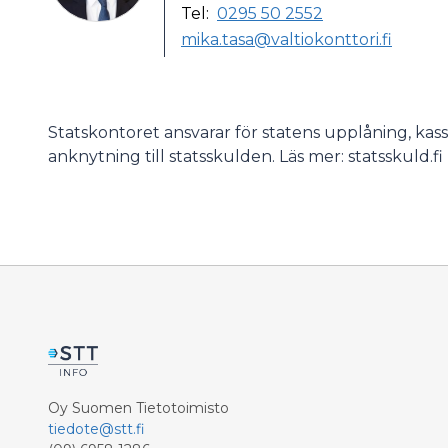
Tel:
0295 50 2552
mika.tasa@valtiokonttori.fi
Statskontoret ansvarar för statens upplåning, kas
anknytning till statsskulden. Läs mer: statsskuld.fi
Oy Suomen Tietotoimisto
tiedote@stt.fi