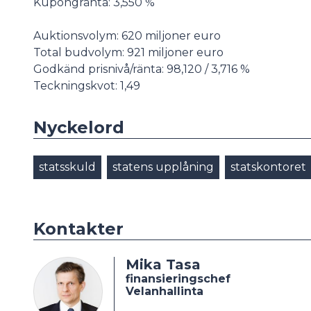
Kupongränta: 3,550 %
Auktionsvolym: 620 miljoner euro
Total budvolym: 921 miljoner euro
Godkänd prisnivå/ränta: 98,120 / 3,716 %
Teckningskvot: 1,49
Nyckelord
statsskuld
statens upplåning
statskontoret
Kontakter
Mika Tasa
finansieringschef
Velanhallinta