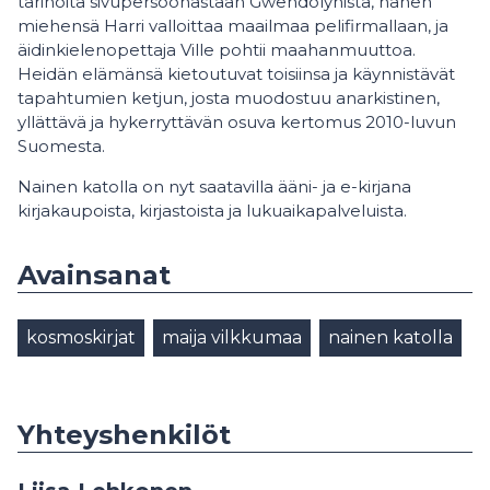
tarinoita sivupersoonastaan Gwendolynistä, hänen
miehensä Harri valloittaa maailmaa pelifirmallaan, ja
äidinkielenopettaja Ville pohtii maahanmuuttoa.
Heidän elämänsä kietoutuvat toisiinsa ja käynnistävät
tapahtumien ketjun, josta muodostuu anarkistinen,
yllättävä ja hykerryttävän osuva kertomus 2010-luvun
Suomesta.
Nainen katolla on nyt saatavilla ääni- ja e-kirjana
kirjakaupoista, kirjastoista ja lukuaikapalveluista.
Avainsanat
kosmoskirjat
maija vilkkumaa
nainen katolla
Yhteyshenkilöt