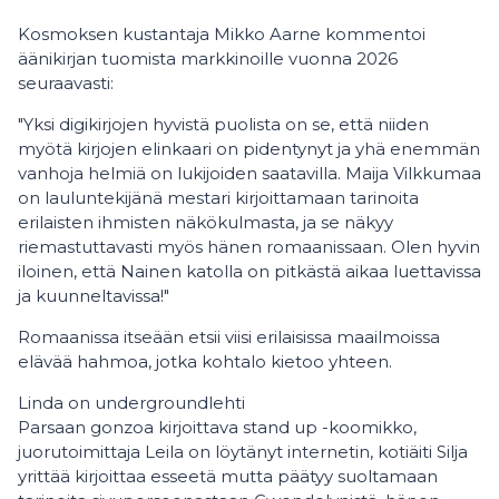
Kosmoksen kustantaja Mikko Aarne kommentoi
äänikirjan tuomista markkinoille vuonna 2026
seuraavasti:
"Yksi digikirjojen hyvistä puolista on se, että niiden
myötä kirjojen elinkaari on pidentynyt ja yhä enemmän
vanhoja helmiä on lukijoiden saatavilla. Maija Vilkkumaa
on lauluntekijänä mestari kirjoittamaan tarinoita
erilaisten ihmisten näkökulmasta, ja se näkyy
riemastuttavasti myös hänen romaanissaan. Olen hyvin
iloinen, että Nainen katolla on pitkästä aikaa luettavissa
ja kuunneltavissa!"
Romaanissa itseään etsii viisi erilaisissa maailmoissa
elävää hahmoa, jotka kohtalo kietoo yhteen.
Linda on undergroundlehti
Parsaan gonzoa kirjoittava stand up -koomikko,
juorutoimittaja Leila on löytänyt internetin, kotiäiti Silja
yrittää kirjoittaa esseetä mutta päätyy suoltamaan