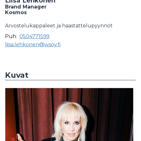
Liisa Lehkonen
Brand Manager
Kosmos
Arvostelukappaleet ja haastattelupyynnöt
Puh:
0504771599
liisa.lehkonen@wsoy.fi
Kuvat