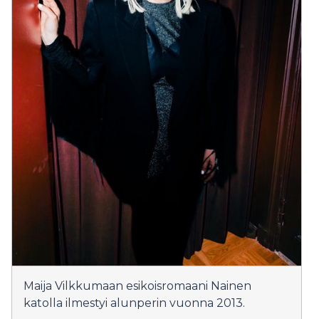
Maija Vilkkumaan esikoisromaani Nainen
katolla ilmestyi alunperin vuonna 2013.