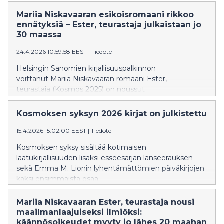
Mariia Niskavaaran esikoisromaani rikkoo
ennätyksiä – Ester, teurastaja julkaistaan jo
30 maassa
24.4.2026 10:59:58 EEST
|
Tiedote
Helsingin Sanomien kirjallisuuspalkinnon
voittanut Mariia Niskavaaran romaani Ester,
teurastaja (Kosmos 2025) on noussut
poikkeukselliseksi kansainväliseksi
menestykseksi. Teoksen oikeudet on myyty jo 30
Kosmoksen syksyn 2026 kirjat on julkistettu
maahan, Suomi mukaan lukien. Oikeudet on myyty
vain kymmenessä viikossa, mikä tekee siitä yhden
15.4.2026 15:02:00 EEST
|
Tiedote
suomalaisen nykykirjallisuuden nopeimmin levinneistä
Kosmoksen syksy sisältää kotimaisen
teoksista maailmalla.
laatukirjallisuuden lisäksi esseesarjan lanseerauksen
sekä Emma M. Lionin lyhentämättömien päiväkirjojen
kaksi ensimmäistä osaa.
Mariia Niskavaaran Ester, teurastaja nousi
maailmanlaajuiseksi ilmiöksi:
käännösoikeudet myyty jo lähes 20 maahan