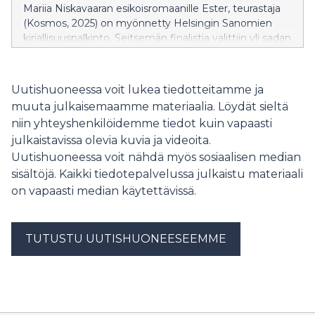
Mariia Niskavaaran esikoisromaanille Ester, teurastaja
(Kosmos, 2025) on myönnetty Helsingin Sanomien
kirjallisuuspalkinto. Seitsemän finalistia valittiin yli sadan
esikoisteoksen joukosta.
Uutishuoneessa voit lukea tiedotteitamme ja
muuta julkaisemaamme materiaalia. Löydät sieltä
niin yhteyshenkilöidemme tiedot kuin vapaasti
julkaistavissa olevia kuvia ja videoita.
Uutishuoneessa voit nähdä myös sosiaalisen median
sisältöjä. Kaikki tiedotepalvelussa julkaistu materiaali
on vapaasti median käytettävissä.
TUTUSTU UUTISHUONEESEEMME