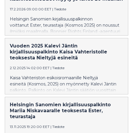
17.2.2026 09:00:00 EET
|
Tiedote
Helsingin Sanomien kirjallisuuspalkinnon
voittanut Ester, teurastaja (Kosmos 2025) on noussut
ilmiöksi maailmalla. Bonnier Rights Finland -agentuuri
on myynyt teoksen käännösoikeudet jo lähes 20
maahan. Kustantajat eri puolilla maailmaa kuhisevat
Vuoden 2025 Kalevi Jäntin
suomalaisesta kirjallisesta ilmiöstä ja oikeudet on
kirjallisuuspalkinto Kaisa Vahteristolle
myyty ennennäkemättömän nopeasti.
teoksesta Nieltyjä esineitä
2.12.2025 14:02:00 EET
|
Tiedote
Kaisa Vahteriston esikoisromaanille Nieltyjä
esineitä (Kosmos, 2025) on myönnetty Kalevi Jäntin
palkinto. Palkinto on Kalevi Jäntin säätiön vuosittain
nuorille kirjailijoille myöntämä tunnustus.
Helsingin Sanomien kirjallisuuspalkinto
Mariia Niskavaaralle teoksesta Ester,
teurastaja
13.11.2025 19:20:00 EET
|
Tiedote