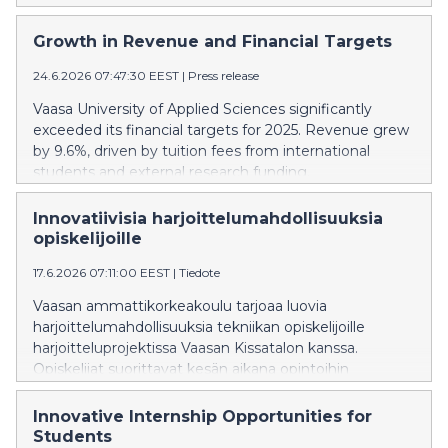
Growth in Revenue and Financial Targets
24.6.2026 07:47:30 EEST
|
Press release
Vaasa University of Applied Sciences significantly
exceeded its financial targets for 2025. Revenue grew
by 9.6%, driven by tuition fees from international
students and external research funding.
Innovatiivisia harjoittelumahdollisuuksia
opiskelijoille
17.6.2026 07:11:00 EEST
|
Tiedote
Vaasan ammattikorkeakoulu tarjoaa luovia
harjoittelumahdollisuuksia tekniikan opiskelijoille
harjoitteluprojektissa Vaasan Kissatalon kanssa.
Opiskelijat suorittavat kesän aikana opintoihin
kuuluvan harjoittelun toteuttaen neljästä
pienemmästä osasta koostuvan projektin kissatalon
Innovative Internship Opportunities for
toiminnan kehittämiseen. Paikalliset yritykset tukevat
Students