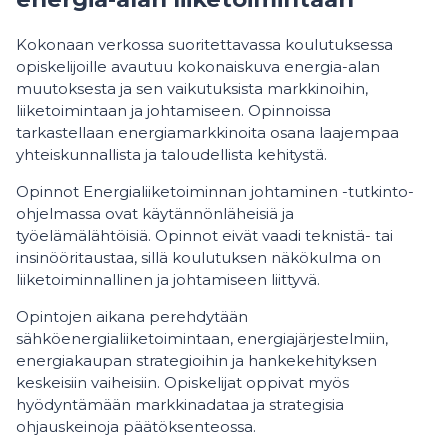
Kokonaan verkossa suoritettavassa koulutuksessa
opiskelijoille avautuu kokonaiskuva energia-alan
muutoksesta ja sen vaikutuksista markkinoihin,
liiketoimintaan ja johtamiseen. Opinnoissa
tarkastellaan energiamarkkinoita osana laajempaa
yhteiskunnallista ja taloudellista kehitystä.
Opinnot Energialiiketoiminnan johtaminen -tutkinto-
ohjelmassa ovat käytännönläheisiä ja
työelämälähtöisiä. Opinnot eivät vaadi teknistä- tai
insinööritaustaa, sillä koulutuksen näkökulma on
liiketoiminnallinen ja johtamiseen liittyvä.
Opintojen aikana perehdytään
sähköenergialiiketoimintaan, energiajärjestelmiin,
energiakaupan strategioihin ja hankekehityksen
keskeisiin vaiheisiin. Opiskelijat oppivat myös
hyödyntämään markkinadataa ja strategisia
ohjauskeinoja päätöksenteossa.