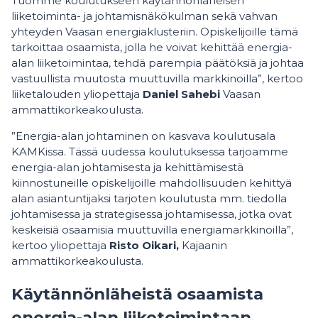
Tuomme koulutukseen käytännönläheisen
liiketoiminta- ja johtamisnäkökulman sekä vahvan
yhteyden Vaasan energiaklusteriin. Opiskelijoille tämä
tarkoittaa osaamista, jolla he voivat kehittää energia-
alan liiketoimintaa, tehdä parempia päätöksiä ja johtaa
vastuullista muutosta muuttuvilla markkinoilla”, kertoo
liiketalouden yliopettaja
Daniel Sahebi
Vaasan
ammattikorkeakoulusta.
”Energia-alan johtaminen on kasvava koulutusala
KAMKissa. Tässä uudessa koulutuksessa tarjoamme
energia-alan johtamisesta ja kehittämisestä
kiinnostuneille opiskelijoille mahdollisuuden kehittyä
alan asiantuntijaksi tarjoten koulutusta mm. tiedolla
johtamisessa ja strategisessa johtamisessa, jotka ovat
keskeisiä osaamisia muuttuvilla energiamarkkinoilla”,
kertoo yliopettaja
Risto Oikari,
Kajaanin
ammattikorkeakoulusta.
Käytännönläheistä osaamista
energia-alan liiketoimintaan