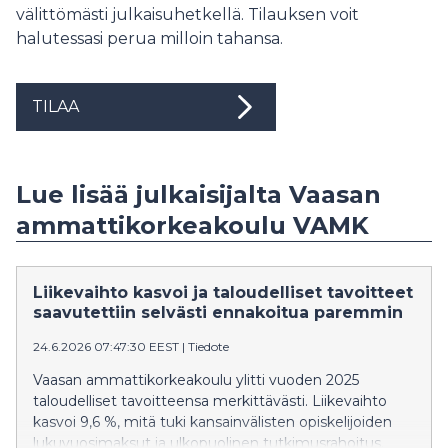
välittömästi julkaisuhetkellä. Tilauksen voit
halutessasi perua milloin tahansa.
TILAA
Lue lisää julkaisijalta Vaasan
ammattikorkeakoulu VAMK
Liikevaihto kasvoi ja taloudelliset tavoitteet
saavutettiin selvästi ennakoitua paremmin
24.6.2026 07:47:30 EEST
|
Tiedote
Vaasan ammattikorkeakoulu ylitti vuoden 2025
taloudelliset tavoitteensa merkittävästi. Liikevaihto
kasvoi 9,6 %, mitä tuki kansainvälisten opiskelijoiden
lukuvuosimaksut ja ulkopuolinen tutkimusrahoitus.