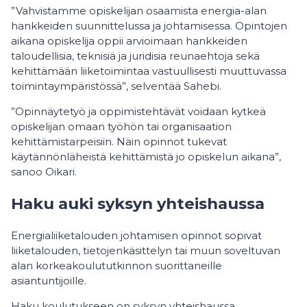
”Vahvistamme opiskelijan osaamista energia-alan
hankkeiden suunnittelussa ja johtamisessa. Opintojen
aikana opiskelija oppii arvioimaan hankkeiden
taloudellisia, teknisiä ja juridisia reunaehtoja sekä
kehittämään liiketoimintaa vastuullisesti muuttuvassa
toimintaympäristössä”, selventää Sahebi.
”Opinnäytetyö ja oppimistehtävät voidaan kytkeä
opiskelijan omaan työhön tai organisaation
kehittämistarpeisiin. Näin opinnot tukevat
käytännönläheistä kehittämistä jo opiskelun aikana”,
sanoo Oikari.
Haku auki syksyn yhteishaussa
Energialiiketalouden johtamisen opinnot sopivat
liiketalouden, tietojenkäsittelyn tai muun soveltuvan
alan korkeakoulututkinnon suorittaneille
asiantuntijoille.
Haku koulutukseen on syksyn yhteishaussa