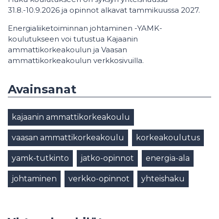
31.8.-10.9.2026 ja opinnot alkavat tammikuussa 2027.
Energialiiketoiminnan johtaminen -YAMK-
koulutukseen voi tutustua Kajaanin
ammattikorkeakoulun ja Vaasan
ammattikorkeakoulun verkkosivuilla.
Avainsanat
kajaanin ammattikorkeakoulu
vaasan ammattikorkeakoulu
korkeakoulutus
yamk-tutkinto
jatko-opinnot
energia-ala
johtaminen
verkko-opinnot
yhteishaku