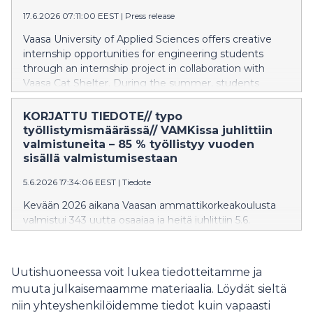
hanketta, jossa yhdistyy teoreettinen ja käytännön
17.6.2026 07:11:00 EEST
|
Press release
oppiminen.
Vaasa University of Applied Sciences offers creative
internship opportunities for engineering students
through an internship project in collaboration with
Vaasa Cat Shelter. During the summer, students
complete a study-related internship by carrying out a
project consisting of four smaller parts aimed at
KORJATTU TIEDOTE// typo
developing the cat shelter’s operations. Local
työllistymismäärässä// VAMKissa juhlittiin
companies support the initiative, which combines
valmistuneita – 85 % työllistyy vuoden
theoretical and practical learning.
sisällä valmistumisestaan
5.6.2026 17:34:06 EEST
|
Tiedote
Kevään 2026 aikana Vaasan ammattikorkeakoulusta
valmistui 343 uutta osaajaa ja heitä juhlittiin 5.6.
järjestetyssä valmistujaisjuhlassa Palosaaren
kampuksella. YAMK-tutkinnon suorittaneiden määrä
kasvoi 20 % viime keväästä. Valmistuneet työllistyvät
Uutishuoneessa voit lukea tiedotteitamme ja
keskimääräisesti erittäin hyvin ja länsirannikolle heistä
muuta julkaisemaamme materiaalia. Löydät sieltä
työllistyy 70 %
niin yhteyshenkilöidemme tiedot kuin vapaasti