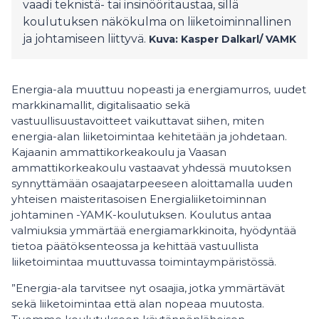
vaadi teknistä- tai insinööritaustaa, sillä
koulutuksen näkökulma on liiketoiminnallinen
ja johtamiseen liittyvä.
Kuva: Kasper Dalkarl/
VAMK
Energia-ala muuttuu nopeasti ja energiamurros, uudet
markkinamallit, digitalisaatio sekä
vastuullisuustavoitteet vaikuttavat siihen, miten
energia-alan liiketoimintaa kehitetään ja johdetaan.
Kajaanin ammattikorkeakoulu ja Vaasan
ammattikorkeakoulu vastaavat yhdessä muutoksen
synnyttämään osaajatarpeeseen aloittamalla uuden
yhteisen maisteritasoisen Energialiiketoiminnan
johtaminen -YAMK-koulutuksen. Koulutus antaa
valmiuksia ymmärtää energiamarkkinoita, hyödyntää
tietoa päätöksenteossa ja kehittää vastuullista
liiketoimintaa muuttuvassa toimintaympäristössä.
”Energia-ala tarvitsee nyt osaajia, jotka ymmärtävät
sekä liiketoimintaa että alan nopeaa muutosta.