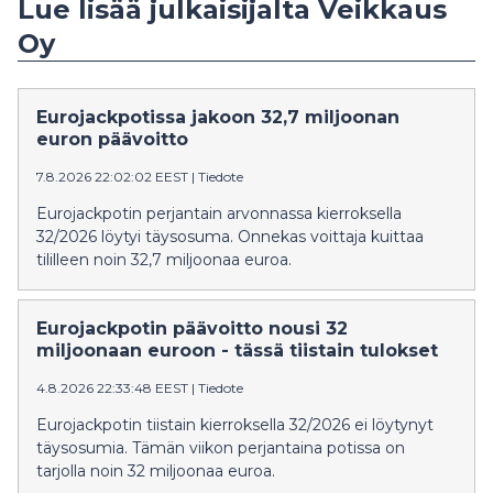
Lue lisää julkaisijalta Veikkaus
Oy
Eurojackpotissa jakoon 32,7 miljoonan
euron päävoitto
7.8.2026 22:02:02 EEST
|
Tiedote
Eurojackpotin perjantain arvonnassa kierroksella
32/2026 löytyi täysosuma. Onnekas voittaja kuittaa
tililleen noin 32,7 miljoonaa euroa.
Eurojackpotin päävoitto nousi 32
miljoonaan euroon - tässä tiistain tulokset
4.8.2026 22:33:48 EEST
|
Tiedote
Eurojackpotin tiistain kierroksella 32/2026 ei löytynyt
täysosumia. Tämän viikon perjantaina potissa on
tarjolla noin 32 miljoonaa euroa.