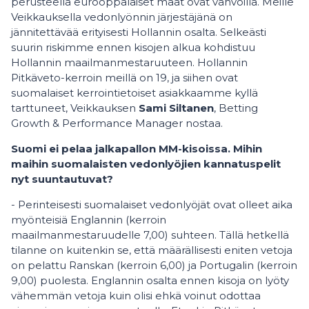
perusteella eurooppalaiset maat ovat vahvoilla. Meille
Veikkauksella vedonlyönnin järjestäjänä on
jännitettävää erityisesti Hollannin osalta. Selkeästi
suurin riskimme ennen kisojen alkua kohdistuu
Hollannin maailmanmestaruuteen. Hollannin
Pitkäveto-kerroin meillä on 19, ja siihen ovat
suomalaiset kerrointietoiset asiakkaamme kyllä
tarttuneet, Veikkauksen
Sami Siltanen
, Betting
Growth & Performance Manager nostaa.
Suomi ei pelaa jalkapallon MM-kisoissa. Mihin
maihin suomalaisten vedonlyöjien kannatuspelit
nyt suuntautuvat?
- Perinteisesti suomalaiset vedonlyöjät ovat olleet aika
myönteisiä Englannin (kerroin
maailmanmestaruudelle 7,00) suhteen. Tällä hetkellä
tilanne on kuitenkin se, että määrällisesti eniten vetoja
on pelattu Ranskan (kerroin 6,00) ja Portugalin (kerroin
9,00) puolesta. Englannin osalta ennen kisoja on lyöty
vähemmän vetoja kuin olisi ehkä voinut odottaa