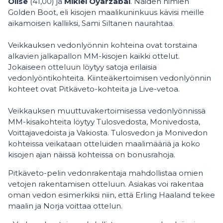
Olise
(41,00) ja
Mikiel Oyarzabal
. Näiden nimien
Golden Boot, eli kisojen maalikuninkuus kävisi meille
aikamoisen kalliiksi, Sami Siltanen naurahtaa.
Veikkauksen vedonlyönnin kohteina ovat torstaina
alkavien jalkapallon MM-kisojen kaikki ottelut.
Jokaiseen otteluun löytyy satoja erilaisia
vedonlyöntikohteita. Kiinteäkertoimisen vedonlyönnin
kohteet ovat Pitkäveto-kohteita ja Live-vetoa.
Veikkauksen muuttuvakertoimisessa vedonlyönnissä
MM-kisakohteita löytyy Tulosvedosta, Monivedosta,
Voittajavedoista ja Vakiosta. Tulosvedon ja Monivedon
kohteissa veikataan otteluiden maalimääriä ja koko
kisojen ajan näissä kohteissa on bonusrahoja.
Pitkäveto-pelin vedonrakentaja mahdollistaa omien
vetojen rakentamisen otteluun. Asiakas voi rakentaa
oman vedon esimerkiksi niin, että Erling Haaland tekee
maalin ja Norja voittaa ottelun.