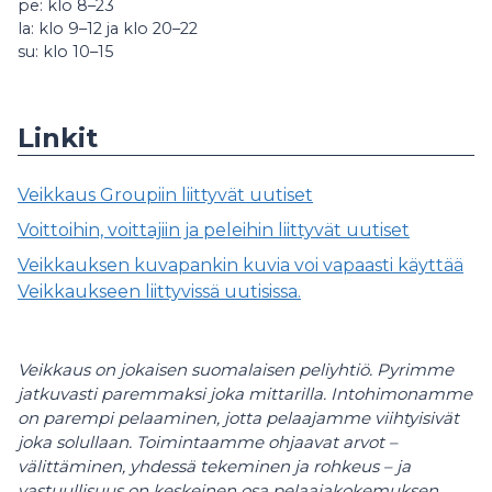
pe: klo 8–23
la: klo 9–12 ja klo 20–22
su: klo 10–15
Linkit
Veikkaus Groupiin liittyvät uutiset
Voittoihin, voittajiin ja peleihin liittyvät uutiset
Veikkauksen kuvapankin kuvia voi vapaasti käyttää
Veikkaukseen liittyvissä uutisissa.
Veikkaus on jokaisen suomalaisen peliyhtiö. Pyrimme
jatkuvasti paremmaksi joka mittarilla. Intohimonamme
on parempi pelaaminen, jotta pelaajamme viihtyisivät
joka solullaan. Toimintaamme ohjaavat arvot –
välittäminen, yhdessä tekeminen ja rohkeus – ja
vastuullisuus on keskeinen osa pelaajakokemuksen