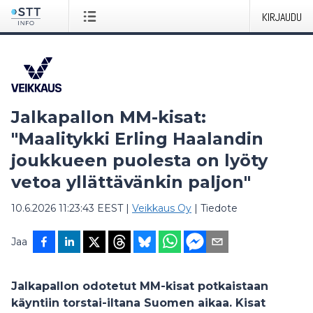
KIRJAUDU
Jalkapallon MM-kisat:
"Maalitykki Erling Haalandin
joukkueen puolesta on lyöty
vetoa yllättävänkin paljon"
10.6.2026 11:23:43 EEST
|
Veikkaus Oy
|
Tiedote
Jaa
Jalkapallon odotetut MM-kisat potkaistaan
käyntiin torstai-iltana Suomen aikaa. Kisat