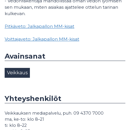
- Vedonrakentaja mahdollistaa oman vedon lyömisen
sen mukaan, miten asiakas ajattelee ottelun tarinan
kulkevan.
Pitkäveto: Jalkapallon MM-kisat
Voittajaveto: Jalkapallon MM-kisat
Avainsanat
Veikkaus
Yhteyshenkilöt
Veikkauksen mediapalvelu, puh. 09 4370 7000
ma, ke-to: klo 8–21
ti: klo 8–22