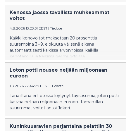
Kenossa jaossa tavallista muhkeammat
voitot
4.8.2026 13:23:51 EEST
|
Tiedote
Kaikki kenovoitot maksetaan 20 prosenttia
suurempina 3.–9. elokuuta välisenä aikana
automaattisesti kaikissa arvonnoissa, kaikilla
kenotasoilla ja kaikissa pelimuodoissa.
Loton potti nousee neljään miljoonaan
euroon
1.8.2026 22:44:29 EEST
|
Tiedote
Tänä iltana ei Lotossa löytynyt täysosumia, joten potti
kasvaa neljään miljoonaan euroon. Tämän illan
suurimmat voitot antoi Jokeri.
Kuninkuusravien perjantaina pelattiin 30