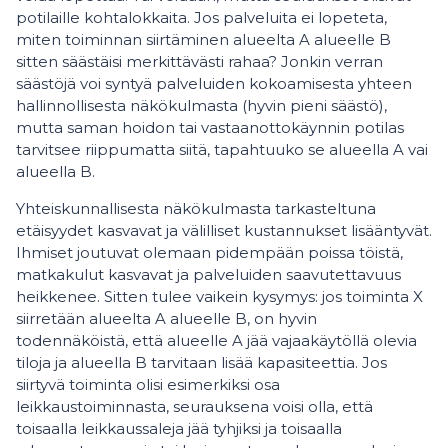
potilaille kohtalokkaita. Jos palveluita ei lopeteta,
miten toiminnan siirtäminen alueelta A alueelle B
sitten säästäisi merkittävästi rahaa? Jonkin verran
säästöjä voi syntyä palveluiden kokoamisesta yhteen
hallinnollisesta näkökulmasta (hyvin pieni säästö),
mutta saman hoidon tai vastaanottokäynnin potilas
tarvitsee riippumatta siitä, tapahtuuko se alueella A vai
alueella B.
Yhteiskunnallisesta näkökulmasta tarkasteltuna
etäisyydet kasvavat ja välilliset kustannukset lisääntyvät.
Ihmiset joutuvat olemaan pidempään poissa töistä,
matkakulut kasvavat ja palveluiden saavutettavuus
heikkenee. Sitten tulee vaikein kysymys: jos toiminta X
siirretään alueelta A alueelle B, on hyvin
todennäköistä, että alueelle A jää vajaakäytöllä olevia
tiloja ja alueella B tarvitaan lisää kapasiteettia. Jos
siirtyvä toiminta olisi esimerkiksi osa
leikkaustoiminnasta, seurauksena voisi olla, että
toisaalla leikkaussaleja jää tyhjiksi ja toisaalla