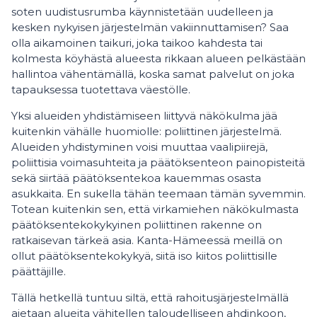
soten uudistusrumba käynnistetään uudelleen ja
kesken nykyisen järjestelmän vakiinnuttamisen? Saa
olla aikamoinen taikuri, joka taikoo kahdesta tai
kolmesta köyhästä alueesta rikkaan alueen pelkästään
hallintoa vähentämällä, koska samat palvelut on joka
tapauksessa tuotettava väestölle.
Yksi alueiden yhdistämiseen liittyvä näkökulma jää
kuitenkin vähälle huomiolle: poliittinen järjestelmä.
Alueiden yhdistyminen voisi muuttaa vaalipiirejä,
poliittisia voimasuhteita ja päätöksenteon painopisteitä
sekä siirtää päätöksentekoa kauemmas osasta
asukkaita. En sukella tähän teemaan tämän syvemmin.
Totean kuitenkin sen, että virkamiehen näkökulmasta
päätöksentekokykyinen poliittinen rakenne on
ratkaisevan tärkeä asia. Kanta-Hämeessä meillä on
ollut päätöksentekokykyä, siitä iso kiitos poliittisille
päättäjille.
Tällä hetkellä tuntuu siltä, että rahoitusjärjestelmällä
ajetaan alueita vähitellen taloudelliseen ahdinkoon,