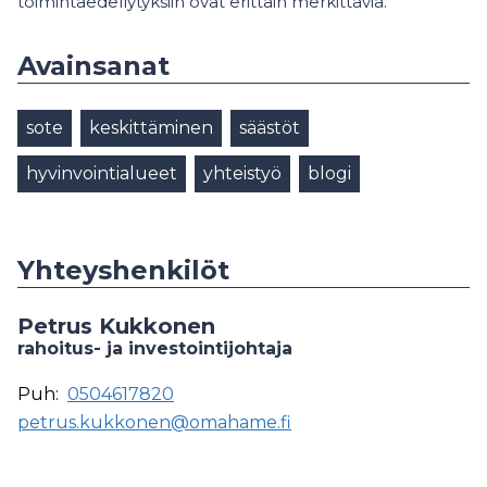
toimintaedellytyksiin ovat erittäin merkittäviä.
Avainsanat
sote
keskittäminen
säästöt
hyvinvointialueet
yhteistyö
blogi
Yhteyshenkilöt
Petrus Kukkonen
rahoitus- ja investointijohtaja
Puh:
0504617820
petrus.kukkonen@omahame.fi