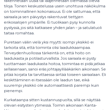
rakennetaan uusia tai laajennetaan olemassa olevia
tiloja. Toinen keskustelussa usein unohtuva näkökulma
on toiminnallinen kokonaisuus. Ei ole sattumaa, että
sairaala ja sen päivystys rakentuvat tiettyjen
erikoisalojen ympärille. Ei tuolikaan pysy kunnolla
pystyssä, jos siitä katkaisee yhden jalan – ja satulatuoli
taitaa romahtaa.
Puretaan väliin vielä yksi myytti: isompi yksikkö ei
tarkoita sitä, että toiminta olisi laadukkaampaa.
Terveydenhuollossa tärkeintä on, että hoito on
laadukasta ja potilasturvallista. Jos sairaala ei pysty
tuottamaan laadukasta hoitoa, toimintaa ei pidä jatkaa
sellaisenaan, sanoi eräs johtajaylilääkärikin aikoinaan. Se
pitää korjata tai tarvittaessa siirtää toiseen sairaalaan. Eli
keskittäminen ei itsessään ole laadun tae, eikä
suurempi yksikkö ole automaattisesti parempi kuin
pienempi.
Kurkataanpa sitten kustannuspuolta, sillä se näyttää
olevan esitysten ytimessä. Toimin aikoinaan Kanta-