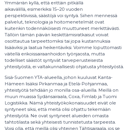
Ymmärrän kyllä, että erittäin pitkällä
aikavälillä, esimerkiksi 15–20 vuoden
perspektiivissä, säästöjä voi syntyä. Siihen mennessä
palvelut, teknologia ja hoitomenetelmät ovat
kuitenkin todennäköisesti muuttuneet merkittävästi.
Tällöin tämän päivän keskittämisratkaisut voivat
osoittautua tarpeettomiksi tai jopa kustannuksia
lisääviksi ja laatua heikentäviksi. Voimme loputtomasti
väitellä erikoissairaanhoidon työnjaosta, mutta
todelliset säästöt syntyvät tarveperusteisesta
yhteistyöstä, ei valtakunnallisesti ohjatusta yhteistyöstä.
Sisä-Suomen YTA-alueella, johon kuuluvat Kanta-
Hämeen lisäksi Pirkanmaa ja Etelä-Pohjanmaa,
yhteistyötä tehdään jo monilla osa-alueilla. Meillä on
muun muassa Sydänsairaala, Coxa, Fimlab ja Tuomi
Logistiikka. Nämä yhteistyökokonaisuudet eivät ole
syntyneet siksi, että meitä olisi ohjattu tekemään
yhteistyötä. Ne ovat syntyneet alueiden omasta
tahtotilasta sekä yhteisesti tunnistetusta tarpeesta.
Voisi olla, että meillä olisi yhteinen Tähtisairaala, jos se