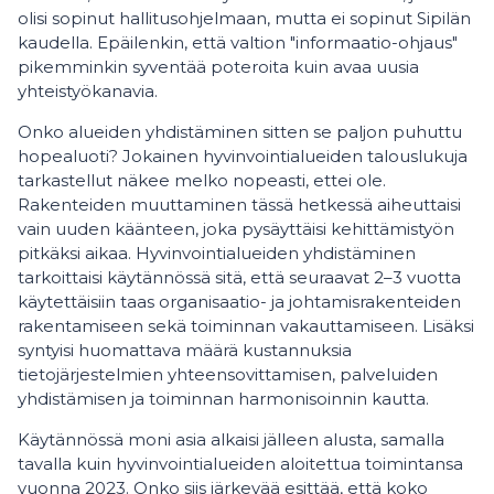
olisi sopinut hallitusohjelmaan, mutta ei sopinut Sipilän
kaudella. Epäilenkin, että valtion "informaatio-ohjaus"
pikemminkin syventää poteroita kuin avaa uusia
yhteistyökanavia.
Onko alueiden yhdistäminen sitten se paljon puhuttu
hopealuoti? Jokainen hyvinvointialueiden talouslukuja
tarkastellut näkee melko nopeasti, ettei ole.
Rakenteiden muuttaminen tässä hetkessä aiheuttaisi
vain uuden käänteen, joka pysäyttäisi kehittämistyön
pitkäksi aikaa. Hyvinvointialueiden yhdistäminen
tarkoittaisi käytännössä sitä, että seuraavat 2–3 vuotta
käytettäisiin taas organisaatio- ja johtamisrakenteiden
rakentamiseen sekä toiminnan vakauttamiseen. Lisäksi
syntyisi huomattava määrä kustannuksia
tietojärjestelmien yhteensovittamisen, palveluiden
yhdistämisen ja toiminnan harmonisoinnin kautta.
Käytännössä moni asia alkaisi jälleen alusta, samalla
tavalla kuin hyvinvointialueiden aloitettua toimintansa
vuonna 2023. Onko siis järkevää esittää, että koko