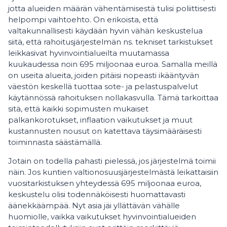
jotta alueiden määrän vähentämisestä tulisi poliittisesti
helpompi vaihtoehto. On erikoista, että
valtakunnallisesti käydään hyvin vähän keskustelua
siitä, että rahoitusjärjestelmän ns. tekniset tarkistukset
leikkasivat hyvinvointialueilta muutamassa
kuukaudessa noin 695 miljoonaa euroa. Samalla meillä
on useita alueita, joiden pitäisi nopeasti ikääntyvän
väestön keskellä tuottaa sote- ja pelastuspalvelut
käytännössä rahoituksen nollakasvulla. Tämä tarkoittaa
sitä, että kaikki sopimusten mukaiset
palkankorotukset, inflaation vaikutukset ja muut
kustannusten nousut on katettava täysimääräisesti
toiminnasta säästämällä.
Jotain on todella pahasti pielessä, jos järjestelmä toimii
näin. Jos kuntien valtionosuusjärjestelmästä leikattaisiin
vuositarkistuksen yhteydessä 695 miljoonaa euroa,
keskustelu olisi todennäköisesti huomattavasti
äänekkäämpää. Nyt asia jäi yllättävän vähälle
huomiolle, vaikka vaikutukset hyvinvointialueiden