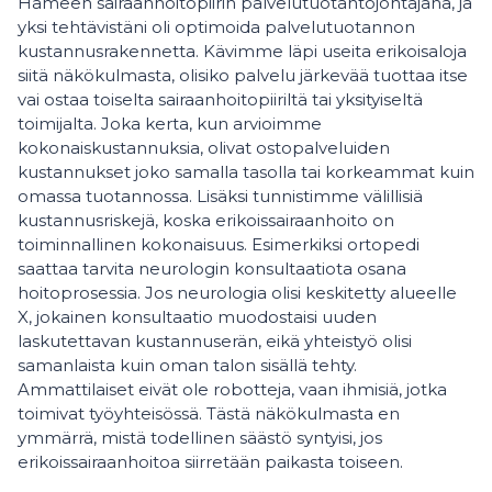
Hämeen sairaanhoitopiirin palvelutuotantojohtajana, ja
yksi tehtävistäni oli optimoida palvelutuotannon
kustannusrakennetta. Kävimme läpi useita erikoisaloja
siitä näkökulmasta, olisiko palvelu järkevää tuottaa itse
vai ostaa toiselta sairaanhoitopiiriltä tai yksityiseltä
toimijalta. Joka kerta, kun arvioimme
kokonaiskustannuksia, olivat ostopalveluiden
kustannukset joko samalla tasolla tai korkeammat kuin
omassa tuotannossa. Lisäksi tunnistimme välillisiä
kustannusriskejä, koska erikoissairaanhoito on
toiminnallinen kokonaisuus. Esimerkiksi ortopedi
saattaa tarvita neurologin konsultaatiota osana
hoitoprosessia. Jos neurologia olisi keskitetty alueelle
X, jokainen konsultaatio muodostaisi uuden
laskutettavan kustannuserän, eikä yhteistyö olisi
samanlaista kuin oman talon sisällä tehty.
Ammattilaiset eivät ole robotteja, vaan ihmisiä, jotka
toimivat työyhteisössä. Tästä näkökulmasta en
ymmärrä, mistä todellinen säästö syntyisi, jos
erikoissairaanhoitoa siirretään paikasta toiseen.