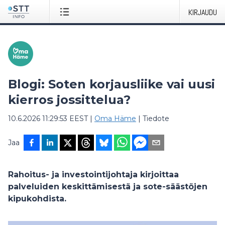
KIRJAUDU
Blogi: Soten korjausliike vai uusi
kierros jossittelua?
10.6.2026 11:29:53 EEST
|
Oma Häme
|
Tiedote
Jaa
Rahoitus- ja investointijohtaja kirjoittaa
palveluiden keskittämisestä ja sote-säästöjen
kipukohdista.