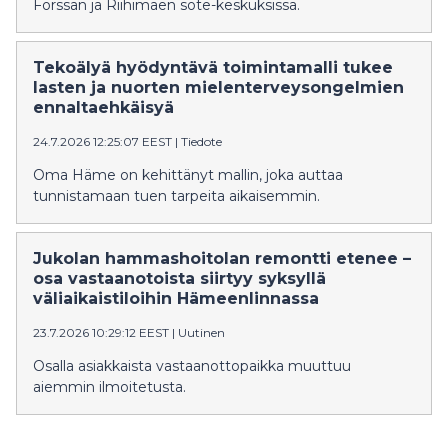
Forssan ja Riihimäen sote-keskuksissa.
Tekoälyä hyödyntävä toimintamalli tukee
lasten ja nuorten mielenterveysongelmien
ennaltaehkäisyä
24.7.2026 12:25:07 EEST
|
Tiedote
Oma Häme on kehittänyt mallin, joka auttaa
tunnistamaan tuen tarpeita aikaisemmin.
Jukolan hammashoitolan remontti etenee –
osa vastaanotoista siirtyy syksyllä
väliaikaistiloihin Hämeenlinnassa
23.7.2026 10:29:12 EEST
|
Uutinen
Osalla asiakkaista vastaanottopaikka muuttuu
aiemmin ilmoitetusta.