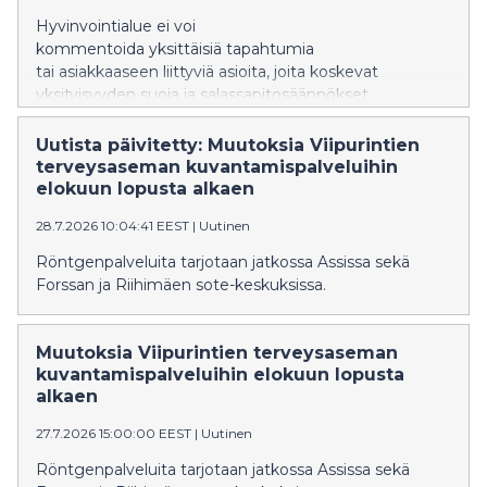
Hyvinvointialue ei voi
kommentoida yksittäisiä tapahtumia
tai asiakkaaseen liittyviä asioita, joita koskevat
yksityisyyden suoja ja salassapitosäännökset.
Uutista päivitetty: Muutoksia Viipurintien
terveysaseman kuvantamispalveluihin
elokuun lopusta alkaen
28.7.2026 10:04:41 EEST
|
Uutinen
Röntgenpalveluita tarjotaan jatkossa Assissa sekä
Forssan ja Riihimäen sote-keskuksissa.
Muutoksia Viipurintien terveysaseman
kuvantamispalveluihin elokuun lopusta
alkaen
27.7.2026 15:00:00 EEST
|
Uutinen
Röntgenpalveluita tarjotaan jatkossa Assissa sekä