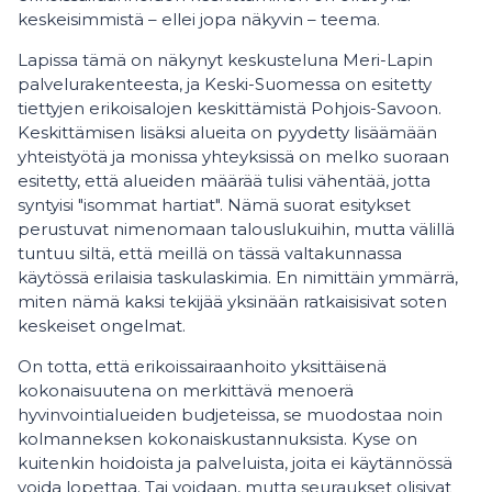
keskeisimmistä – ellei jopa näkyvin – teema.
Lapissa tämä on näkynyt keskusteluna Meri-Lapin
palvelurakenteesta, ja Keski-Suomessa on esitetty
tiettyjen erikoisalojen keskittämistä Pohjois-Savoon.
Keskittämisen lisäksi alueita on pyydetty lisäämään
yhteistyötä ja monissa yhteyksissä on melko suoraan
esitetty, että alueiden määrää tulisi vähentää, jotta
syntyisi "isommat hartiat". Nämä suorat esitykset
perustuvat nimenomaan talouslukuihin, mutta välillä
tuntuu siltä, että meillä on tässä valtakunnassa
käytössä erilaisia taskulaskimia. En nimittäin ymmärrä,
miten nämä kaksi tekijää yksinään ratkaisisivat soten
keskeiset ongelmat.
On totta, että erikoissairaanhoito yksittäisenä
kokonaisuutena on merkittävä menoerä
hyvinvointialueiden budjeteissa, se muodostaa noin
kolmanneksen kokonaiskustannuksista. Kyse on
kuitenkin hoidoista ja palveluista, joita ei käytännössä
voida lopettaa. Tai voidaan, mutta seuraukset olisivat