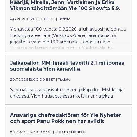
toppnamn inom finländsk musik. Vi får också höra
Käärijä, Mirella, Jenni Vartiainen ja Erika
Radions symfoniorkester tolka finska metal-klassiker.
Vikman tähdittämään Yle 100 Show’ta 5.9.
4.8.2026 08:00:00 EEST
|
Tiedote
Yle täyttää 100 vuotta 9.9.2026 ja juhlavuosi huipentuu
Helsingin areenalla (Veikkaus Arena) lauantaina 5.9.
järjestettävään Yle 100 areenalla -tapahtumaan.
Luvassa on lasten riemua, tuttuja Yle-kasvoja, tv-
ohjelmia ja kotimaisen musiikin kärkinimiä sekä
suomalaista metallimusiikkia RSO:n tahtiin.
Jalkapallon MM-finaali tavoitti 2,1 miljoonaa
suomalaista Ylen kanavilla
20.7.2026 12:00:00 EEST
|
Tiedote
Suomalaiset seurasivat miesten jalkapallon MM-kisoja
ahkerasti. Ylen Futistietäjässä rikottiin ennätyksiä.
Ansvariga chefredaktören för Yle Nyheter
och sport Panu Pokkinen har avlidit
8.7.2026 14:04:09 EEST
|
Pressmeddelande