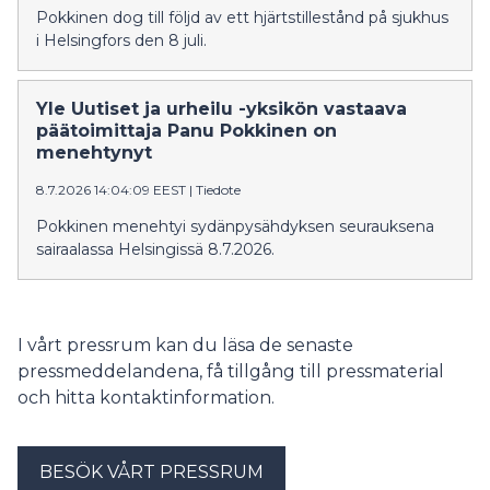
Pokkinen dog till följd av ett hjärtstillestånd på sjukhus
i Helsingfors den 8 juli.
Yle Uutiset ja urheilu -yksikön vastaava
päätoimittaja Panu Pokkinen on
menehtynyt
8.7.2026 14:04:09 EEST
|
Tiedote
Pokkinen menehtyi sydänpysähdyksen seurauksena
sairaalassa Helsingissä 8.7.2026.
I vårt pressrum kan du läsa de senaste
pressmeddelandena, få tillgång till pressmaterial
och hitta kontaktinformation.
BESÖK VÅRT PRESSRUM