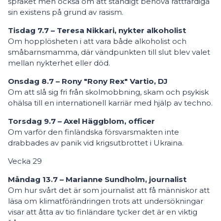
språket men också om att ständigt behöva rättfärdiga
sin existens på grund av rasism.
Tisdag 7.7 – Teresa Nikkari, nykter alkoholist
Om hopplösheten i att vara både alkoholist och
småbarnsmamma, där vändpunkten till slut blev valet
mellan nykterhet eller död.
Onsdag 8.7 – Rony "Rony Rex" Vartio, DJ
Om att slå sig fri från skolmobbning, skam och psykisk
ohälsa till en internationell karriär med hjälp av techno.
Torsdag 9.7 – Axel Häggblom, officer
Om varför den finländska försvarsmakten inte
drabbades av panik vid krigsutbrottet i Ukraina.
Vecka 29
Måndag 13.7 – Marianne Sundholm, journalist
Om hur svårt det är som journalist att få människor att
läsa om klimatförändringen trots att undersökningar
visar att åtta av tio finländare tycker det är en viktig