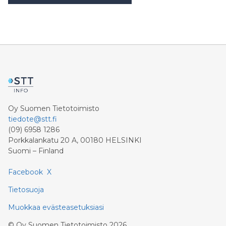
Oy Suomen Tietotoimisto
tiedote@stt.fi
(09) 6958 1286
Porkkalankatu 20 A, 00180 HELSINKI
Suomi – Finland
Facebook
X
Tietosuoja
Muokkaa evästeasetuksiasi
©
Oy Suomen Tietotoimisto
2026