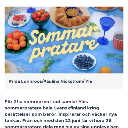
Frida Lönnroos/Paulina Nickström/
Yle
För 21:a sommaren i rad samlar Yles
sommarpratare hela Svenskfinland kring
berättelser som berör, inspirerar och väcker nya
tankar. Från och med den 22 juni får vi höra 26
sommarpratare dela med sig av sina upplevelser,