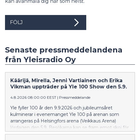
kan avanmäla dig när som helst.
FÖLJ
Senaste pressmeddelandena
från Yleisradio Oy
Käärijä, Mirella, Jenni Vartiainen och Erika
Vikman uppträder på Yle 100 Show den 5.9.
4.8.2026 08:00:00 EEST
|
Pressmeddelande
Yle fyller 100 år den 9.9.2026 och jubileumsåret
kulminerar i evenemanget Yle 100 på arenan som
arrangeras på Helsingfors arena (Veikkaus Arena)
lördagen den 5.9. Besökarna kan se fram emot skoj för
barnen, bekanta Yle-ansikten, tv-program och