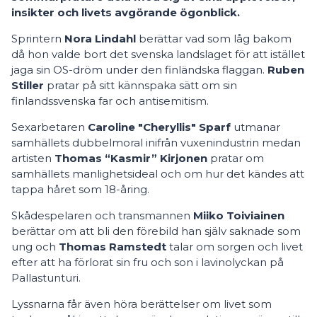
insikter och livets avgörande ögonblick.
Sprintern
Nora Lindahl
berättar vad som låg bakom
då hon valde bort det svenska landslaget för att istället
jaga sin OS-dröm under den finländska flaggan.
Ruben
Stiller
pratar på sitt kännspaka sätt om sin
finlandssvenska far och antisemitism.
Sexarbetaren
Caroline "Cheryllis" Sparf
utmanar
samhällets dubbelmoral inifrån vuxenindustrin medan
artisten
Thomas “
Kasmir” Kirjonen
pratar om
samhällets manlighetsideal och om hur det kändes att
tappa håret som 18-åring.
Skådespelaren och transmannen
Miiko Toiviainen
berättar om att bli den förebild han själv saknade som
ung och
Thomas Ramstedt
talar om sorgen och livet
efter att ha förlorat sin fru och son i lavinolyckan på
Pallastunturi.
Lyssnarna får även höra berättelser om livet som