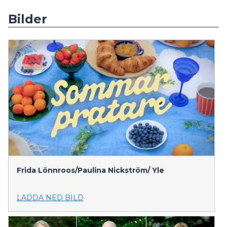
Bilder
Frida Lönnroos/Paulina Nickström/
Yle
LADDA NED BILD