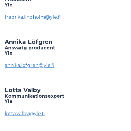
Yle
fredrika.lindholm@yle.fi
Annika Löfgren
Ansvarig producent
Yle
annika.lofgren@yle.fi
Lotta Valby
Kommunikationsexpert
Yle
lotta.valby@yle.fi