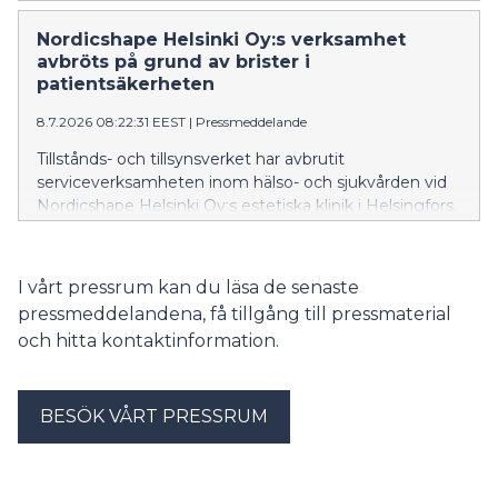
dock lugnare än normalt för tidpunkten.
Nordicshape Helsinki Oy:s verksamhet
avbröts på grund av brister i
patientsäkerheten
8.7.2026 08:22:31 EEST
|
Pressmeddelande
Tillstånds- och tillsynsverket har avbrutit
serviceverksamheten inom hälso- och sjukvården vid
Nordicshape Helsinki Oy:s estetiska klinik i Helsingfors.
Orsaken till avbrottet var flera brister som allvarligt
äventyrade patientsäkerheten.
I vårt pressrum kan du läsa de senaste
pressmeddelandena, få tillgång till pressmaterial
och hitta kontaktinformation.
BESÖK VÅRT PRESSRUM