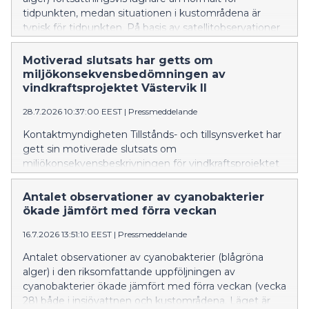
tidpunkten, medan situationen i kustområdena är
typisk för tidpunkten. På basis av satellitobservationer
har det i de östra delarna av Finska viken förekommit
algblomningar, alltså massförekomster av
Motiverad slutsats har getts om
cyanobakterier.
miljökonsekvensbedömningen av
vindkraftsprojektet Västervik II
28.7.2026 10:37:00 EEST
|
Pressmeddelande
Kontaktmyndigheten Tillstånds- och tillsynsverket har
gett sin motiverade slutsats om
miljökonsekvensbeskrivningen för vindkraftsprojektet
Västervik II.
Antalet observationer av cyanobakterier
ökade jämfört med förra veckan
16.7.2026 13:51:10 EEST
|
Pressmeddelande
Antalet observationer av cyanobakterier (blågröna
alger) i den riksomfattande uppföljningen av
cyanobakterier ökade jämfört med förra veckan (vecka
28) både i insjövattnen och kustområdena. Läget är