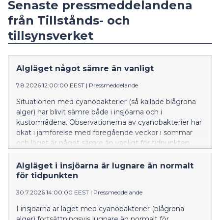
Senaste pressmeddelandena
från Tillstånds- och
tillsynsverket
Algläget något sämre än vanligt
7.8.2026 12:00:00 EEST
|
Pressmeddelande
Situationen med cyanobakterier (så kallade blågröna
alger) har blivit sämre både i insjöarna och i
kustområdena. Observationerna av cyanobakterier har
ökat i jämförelse med föregående veckor i sommar
och läget är något sämre än vanligt för tidpunkten.
Algläget i insjöarna är lugnare än normalt
för tidpunkten
30.7.2026 14:00:00 EEST
|
Pressmeddelande
I insjöarna är läget med cyanobakterier (blågröna
alger) fortsättningsvis lugnare än normalt för