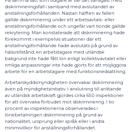
På samma sätt som tidigare år var det vanligast med
diskrimineringsfall i samband med avslutandet av
anställningsförhållanden. Nästan hälften av fallen
gällde diskriminering under ett arbetsavtals- eller
anställningsförhållande och ungefär vart tionde gällde
rekrytering. Man konstaterade att diskriminering hade
förekommit i exempelvis situationer där ett
anställningsförhållande hade avslutats på grund av
hälsotillstånd, en arbetstagare med utländsk
bakgrund inte hade fått lön enligt kollektivavtalet eller
rimliga anpassningar inte hade gjorts för att möjliggöra
arbete för en arbetstagare med funktionsnedsättning.
Arbetarskyddsmyndigheten övervakar diskriminering
även på myndighetsinitiativ. I anslutning till anlitande
av utländsk arbetskraft gjordes cirka 650 inspektioner
för att övervaka förbudet mot diskriminering. I tio
procent av inspektionerna observerades i
lönebetalningen diskriminering på grund av
nationalitet, ursprung eller språk eller i andra
minimivillkor för anställningsförhållandet.