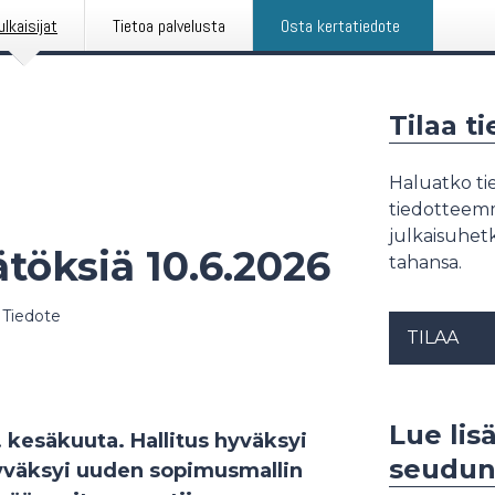
ulkaisijat
Tietoa palvelusta
Osta kertatiedote
Tilaa t
Haluatko tie
tiedotteemme
julkaisuhetk
töksiä 10.6.2026
tahansa.
Tiedote
TILAA
Lue lis
. kesäkuuta. Hallitus hyväksyi
seudun
hyväksyi uuden sopimusmallin