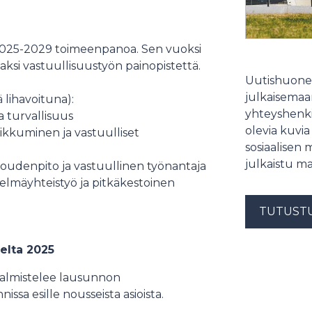
2025-2029 toimeenpanoa. Sen vuoksi
kaksi vastuullisuustyön painopistettä.
Uutishuonee
julkaisemaam
 lihavoituna):
yhteyshenki
a turvallisuus
olevia kuvia
liikkuminen ja vastuulliset
sosiaalisen 
julkaistu ma
oudenpito ja vastuullinen työnantaja
telmäyhteistyö ja pitkäkestoinen
TUTUST
elta 2025
 valmistelee lausunnon
ssa esille nousseista asioista.