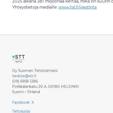
2025 aikana 381 miljoonaa kertaa, mikä on suurin
Yhteystietoja medialle:
www.hsl.fi/viestinta
Oy Suomen Tietotoimisto
tiedote@stt.fi
(09) 6958 1286
Porkkalankatu 20 A, 00180 HELSINKI
Suomi – Finland
Facebook
X
Tietosuoja