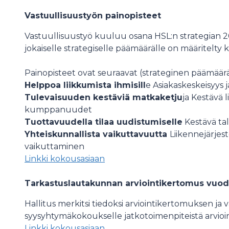
Vastuullisuustyön painopisteet
Vastuullisuustyö kuuluu osana HSL:n strategian 
jokaiselle strategiselle päämäärälle on määritelty 
Painopisteet ovat seuraavat (strateginen päämäärä
Helppoa liikkumista ihmisill
e Asiakaskeskeisyys j
Tulevaisuuden kestäviä matkaketju
ja Kestävä 
kumppanuudet
Tuottavuudella tilaa uudistumiselle
Kestävä tal
Yhteiskunnallista vaikuttavuutta
Liikennejärjes
vaikuttaminen
Linkki kokousasiaan
Tarkastuslautakunnan arviointikertomus vuod
Hallitus merkitsi tiedoksi arviointikertomuksen ja
syysyhtymäkokoukselle jatkotoimenpiteistä arvioinni
Linkki kokousasiaan