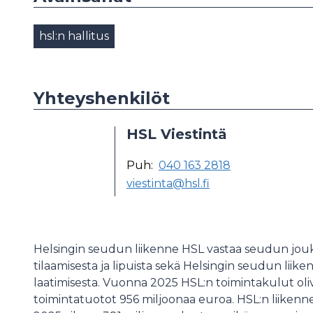
hsl:n hallitus
Yhteyshenkilöt
HSL Viestintä
Puh:
040 163 2818
viestinta@hsl.fi
Helsingin seudun liikenne HSL vastaa seudun jouk
tilaamisesta ja lipuista sekä Helsingin seudun lii
laatimisesta. Vuonna 2025 HSL:n toimintakulut oli
toimintatuotot 956 miljoonaa euroa. HSL:n liikenn