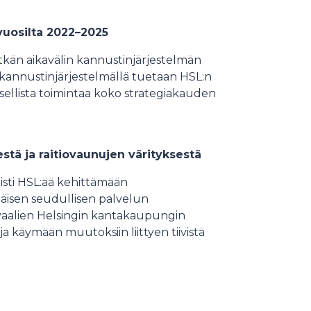
uosilta 2022–2025
tkän aikavälin kannustinjärjestelmän
 kannustinjärjestelmällä tuetaan HSL:n
sellista toimintaa koko strategiakauden
estä ja raitiovaunujen värityksestä
eisti HSL:ää kehittämään
näisen seudullisen palvelun
vaalien Helsingin kantakaupungin
 ja käymään muutoksiin liittyen tiivistä