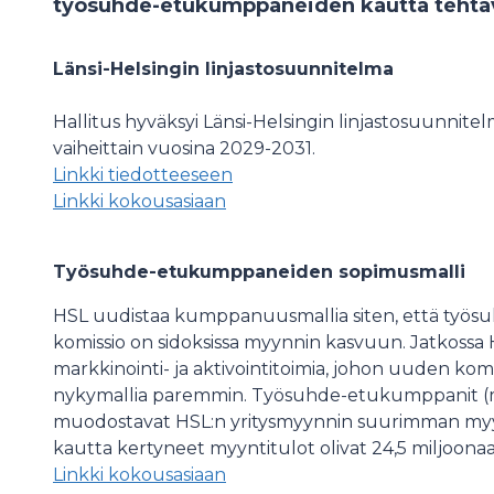
työsuhde-etukumppaneiden kautta tehtäv
Länsi-Helsingin linjastosuunnitelma
Hallitus hyväksyi Länsi-Helsingin linjastosuunnit
vaiheittain vuosina 2029-2031.
Linkki tiedotteeseen
Linkki kokousasiaan
Työsuhde-etukumppaneiden sopimusmalli
HSL uudistaa kumppanuusmallia siten, että työ
komissio on sidoksissa myynnin kasvuun. Jatkossa
markkinointi- ja aktivointitoimia, johon uuden ko
nykymallia paremmin. Työsuhde-etukumppanit (m
muodostavat HSL:n yritysmyynnin suurimman my
kautta kertyneet myyntitulot olivat 24,5 miljoona
Linkki kokousasiaan