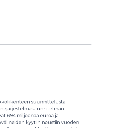
koliikenteen suunnittelusta,
kennejärjestelmäsuunnitelman
vat 894 miljoonaa euroa ja
evälineiden kyytiin noustiin vuoden