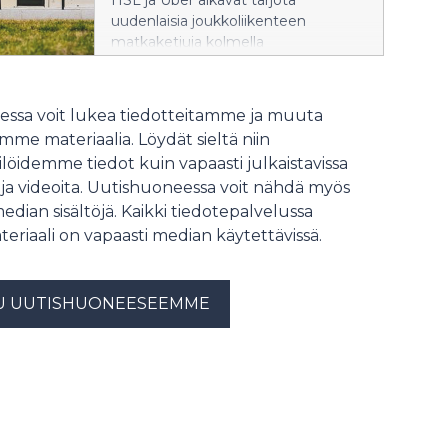
HSL ja Uber alkavat tarjota
uudenlaisia joukkoliikenteen
matkaketjuja kolmella
kokeilualueella. Tarkoitus on kokeilla,
miten kumppanuus yksityisen
toimijan kanssa voisi edistää
ssa voit lukea tiedotteitamme ja muuta
kestävää liikkumista Helsingin
me materiaalia. Löydät sieltä niin
seudulla.
löidemme tiedot kuin vapaasti julkaistavissa
 ja videoita. Uutishuoneessa voit nähdä myös
median sisältöjä. Kaikki tiedotepalvelussa
teriaali on vapaasti median käytettävissä.
U UUTISHUONEESEEMME