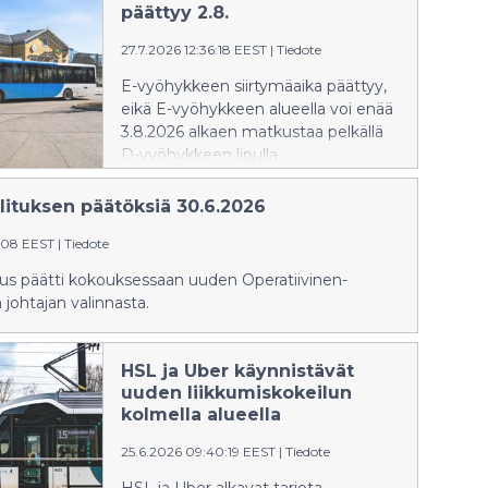
vyöhykkeellä matkustamiseen
päättyy 2.8.
tarvitaan E-vyöhykkeen sisältävä
27.7.2026 12:36:18 EEST
|
Tiedote
lippu.
E-vyöhykkeen siirtymäaika päättyy,
eikä E-vyöhykkeen alueella voi enää
3.8.2026 alkaen matkustaa pelkällä
D-vyöhykkeen lipulla.
lituksen päätöksiä 30.6.2026
7:08 EEST
|
Tiedote
tus päätti kokouksessaan uuden Operatiivinen-
 johtajan valinnasta.
HSL ja Uber käynnistävät
uuden liikkumiskokeilun
kolmella alueella
25.6.2026 09:40:19 EEST
|
Tiedote