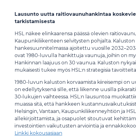
Lausunto uutta raitiovaunuhankintaa koskevi
tarkistamisesta
HSL näkee elinkaarensa päässä olevien raitiovaun
Kaupunkiliikenteen selvitysten pohjalta. Kaluston
hankesuunnitelmassa ajoitettu vuosille 2032–2034
ovat 1980-luvulla hankittuja vaunuja, joihin on 
Hankinnan laajuus on 30 vaunua. Kaluston nykya
mukaisesti tukee myös HSL:n strategisia tavoitteita
1980-luvun kaluston korvaamista kiireisempi on uu
on edellytyksenä sille, että liikenne uusilla pikara
30‑lukujen vaihteessa. HSL:n lausuntoa muokatt
muassa sitä, että hankkeen kustannusvaikutuksis
Helsingin, Vantaan, Kaupunkiliikenneyhtiön ja HS
allekirjoittamista, ja osapuolet sitoutuvat kehittä
investointien vaikutusten arviointia ja ennakkokoor
Linkki kokousasiaan