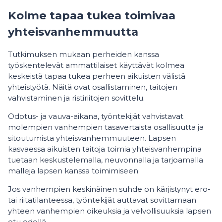
Kolme tapaa tukea toimivaa
yhteisvanhemmuutta
Tutkimuksen mukaan perheiden kanssa
työskentelevät ammattilaiset käyttävät kolmea
keskeistä tapaa tukea perheen aikuisten välistä
yhteistyötä. Näitä ovat osallistaminen, taitojen
vahvistaminen ja ristiriitojen sovittelu.
Odotus- ja vauva-aikana, työntekijät vahvistavat
molempien vanhempien tasavertaista osallisuutta ja
sitoutumista yhteisvanhemmuuteen. Lapsen
kasvaessa aikuisten taitoja toimia yhteisvanhempina
tuetaan keskustelemalla, neuvonnalla ja tarjoamalla
malleja lapsen kanssa toimimiseen
Jos vanhempien keskinäinen suhde on kärjistynyt ero-
tai riitatilanteessa, työntekijät auttavat sovittamaan
yhteen vanhempien oikeuksia ja velvollisuuksia lapsen
etu edellä.