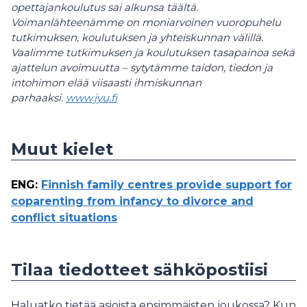
opettajankoulutus sai alkunsa täältä.
Voimanlähteenämme on moniarvoinen vuoropuhelu
tutkimuksen, koulutuksen ja yhteiskunnan välillä.
Vaalimme tutkimuksen ja koulutuksen tasapainoa sekä
ajattelun avoimuutta – sytytämme taidon, tiedon ja
intohimon elää viisaasti ihmiskunnan
parhaaksi.
www.jyu.fi
Muut kielet
ENG
:
Finnish family centres provide support for
coparenting from infancy to divorce and
conflict situations
Tilaa tiedotteet sähköpostiisi
Haluatko tietää asioista ensimmäisten joukossa? Kun