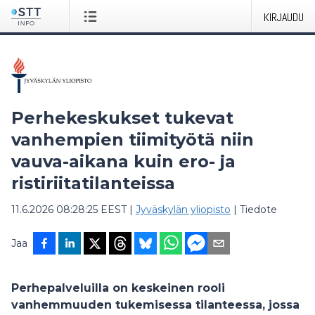
KIRJAUDU
Perhekeskukset tukevat
vanhempien tiimityötä niin
vauva-aikana kuin ero- ja
ristiriitatilanteissa
11.6.2026 08:28:25 EEST
|
Jyväskylän yliopisto
|
Tiedote
Jaa
Perhepalveluilla on keskeinen rooli
vanhemmuuden tukemisessa tilanteessa, jossa