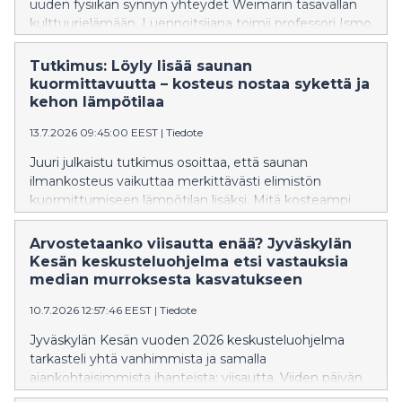
uuden fysiikan synnyn yhteydet Weimarin tasavallan
kulttuurielämään. Luennoitsijana toimii professori Ismo
Koponen Helsingin yliopistosta.
Tutkimus: Löyly lisää saunan
kuormittavuutta – kosteus nostaa sykettä ja
kehon lämpötilaa
13.7.2026 09:45:00 EEST
|
Tiedote
Juuri julkaistu tutkimus osoittaa, että saunan
ilmankosteus vaikuttaa merkittävästi elimistön
kuormittumiseen lämpötilan lisäksi. Mitä kosteampi
sauna on, sitä voimakkaammin syke ja kehon lämpötila
nousevat.
Arvostetaanko viisautta enää? Jyväskylän
Kesän keskusteluohjelma etsi vastauksia
median murroksesta kasvatukseen
10.7.2026 12:57:46 EEST
|
Tiedote
Jyväskylän Kesän vuoden 2026 keskusteluohjelma
tarkasteli yhtä vanhimmista ja samalla
ajankohtaisimmista ihanteista: viisautta. Viiden päivän
aikana keskusteluissa kysyttiin, miltä viisaus näyttää