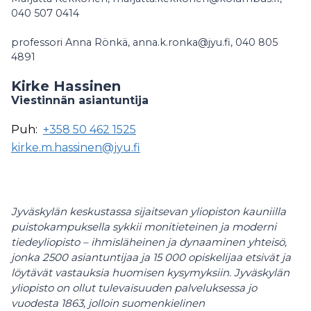
040 507 0414
professori Anna Rönkä, anna.k.ronka@jyu.fi, 040 805
4891
Kirke Hassinen
Viestinnän asiantuntija
Puh:
+358 50 462 1525
kirke.m.hassinen@jyu.fi
Jyväskylän keskustassa sijaitsevan yliopiston kauniilla
puistokampuksella sykkii monitieteinen ja moderni
tiedeyliopisto – ihmisläheinen ja dynaaminen yhteisö,
jonka 2500 asiantuntijaa ja 15 000 opiskelijaa etsivät ja
löytävät vastauksia huomisen kysymyksiin. Jyväskylän
yliopisto on ollut tulevaisuuden palveluksessa jo
vuodesta 1863, jolloin suomenkielinen