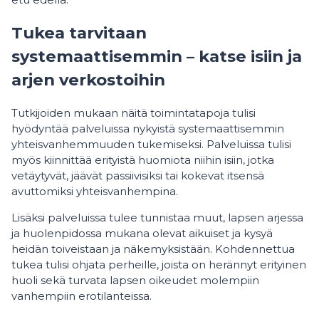
Tukea tarvitaan
systemaattisemmin – katse isiin ja
arjen verkostoihin
Tutkijoiden mukaan näitä toimintatapoja tulisi
hyödyntää palveluissa nykyistä systemaattisemmin
yhteisvanhemmuuden tukemiseksi. Palveluissa tulisi
myös kiinnittää erityistä huomiota niihin isiin, jotka
vetäytyvät, jäävät passiivisiksi tai kokevat itsensä
avuttomiksi yhteisvanhempina.
Lisäksi palveluissa tulee tunnistaa muut, lapsen arjessa
ja huolenpidossa mukana olevat aikuiset ja kysyä
heidän toiveistaan ja näkemyksistään. Kohdennettua
tukea tulisi ohjata perheille, joista on herännyt erityinen
huoli sekä turvata lapsen oikeudet molempiin
vanhempiin erotilanteissa.