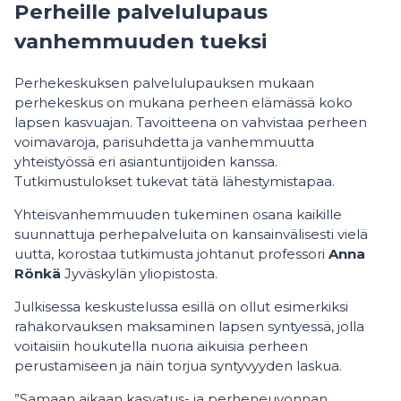
Perheille palvelulupaus
vanhemmuuden tueksi
Perhekeskuksen palvelulupauksen mukaan
perhekeskus on mukana perheen elämässä koko
lapsen kasvuajan. Tavoitteena on vahvistaa perheen
voimavaroja, parisuhdetta ja vanhemmuutta
yhteistyössä eri asiantuntijoiden kanssa.
Tutkimustulokset tukevat tätä lähestymistapaa.
Yhteisvanhemmuuden tukeminen osana kaikille
suunnattuja perhepalveluita on kansainvälisesti vielä
uutta, korostaa tutkimusta johtanut professori
Anna
Rönkä
Jyväskylän yliopistosta.
Julkisessa keskustelussa esillä on ollut esimerkiksi
rahakorvauksen maksaminen lapsen syntyessä, jolla
voitaisiin houkutella nuoria aikuisia perheen
perustamiseen ja näin torjua syntyvyyden laskua.
”Samaan aikaan kasvatus- ja perheneuvonnan