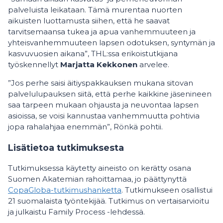
palveluista leikataan. Tämä murentaa nuorten
aikuisten luottamusta siihen, että he saavat
tarvitsemaansa tukea ja apua vanhemmuuteen ja
yhteisvanhemmuuteen lapsen odotuksen, syntymän ja
kasvuvuosien aikana”, THL:ssa erikoistutkijana
työskennellyt
Marjatta Kekkonen
arvelee.
”Jos perhe saisi äitiyspakkauksen mukana sitovan
palvelulupauksen siitä, että perhe kaikkine jäsenineen
saa tarpeen mukaan ohjausta ja neuvontaa lapsen
asioissa, se voisi kannustaa vanhemmuutta pohtivia
jopa rahalahjaa enemmän”, Rönkä pohtii.
Lisätietoa tutkimuksesta
Tutkimuksessa käytetty aineisto on kerätty osana
Suomen Akatemian rahoittamaa, jo päättynyttä
CopaGloba-tutkimushanketta
. Tutkimukseen osallistui
21 suomalaista työntekijää. Tutkimus on vertaisarvioitu
ja julkaistu Family Process -lehdessä.