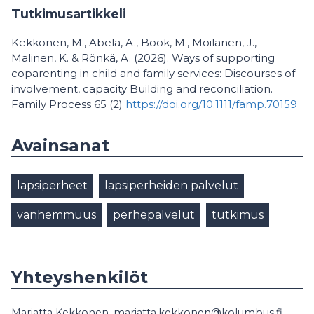
Tutkimusartikkeli
Kekkonen, M., Abela, A., Book, M., Moilanen, J.,
Malinen, K. & Rönkä, A. (2026). Ways of supporting
coparenting in child and family services: Discourses of
involvement, capacity Building and reconciliation.
Family Process 65 (2)
https://doi.org/10.1111/famp.70159
Avainsanat
lapsiperheet
lapsiperheiden palvelut
vanhemmuus
perhepalvelut
tutkimus
Yhteyshenkilöt
Marjatta Kekkonen, marjatta.kekkonen@kolumbus.fi,