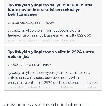
aikana, jolloin huomiosta kilpaillaan
Jyväskylän yliopisto sai yli 800 000 euroa
ennennäkemättömällä voimalla, tekoäly muuttaa
luotettavan interaktiivisen tekoälyn
ajatteluamme ja yhteiskunnallinen keskustelu hakee
kehittämiseen
uusia muotojaan.
6.7.2026 08:00:00 EEST
|
Tiedote
Jyväskylän yliopiston informaatioteknologian
tiedekunta on saanut Business Finlandilta 822 000
euron rahoituksen interaktiivisen tekoälyn
kehittämiseen. Hankkeessa luodaan luotettavampia ja
paremmin ihmisten kanssa yhteistyöhön kykeneviä
Jyväskylän yliopistoon valittiin 2924 uutta
tekoälyjärjestelmiä sekä valmistellaan teknologiaa
opiskelijaa
kaupalliseen käyttöön.
2.7.2026 12:04:36 EEST
|
Tiedote
Jyväskylän yliopistoon hyväksyttiin kevään toisessa
yhteishaussa ja yliopistojen avoimen väylän
erillishaussa yhteensä 2924 uutta opiskelijaa. Lukuvuosi
alkaa elokuun lopulla uusien opiskelijoiden orientaation
merkeissä. Onnittelemme kaikkia valittuja!
Uutishuoneessa voit lukea tiedotteitamme ja