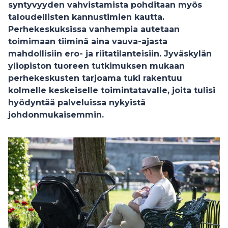
syntyvyyden vahvistamista pohditaan myös
taloudellisten kannustimien kautta.
Perhekeskuksissa vanhempia autetaan
toimimaan tiiminä aina vauva-ajasta
mahdollisiin ero- ja riitatilanteisiin. Jyväskylän
yliopiston tuoreen tutkimuksen mukaan
perhekeskusten tarjoama tuki rakentuu
kolmelle keskeiselle toimintatavalle, joita tulisi
hyödyntää palveluissa nykyistä
johdonmukaisemmin.