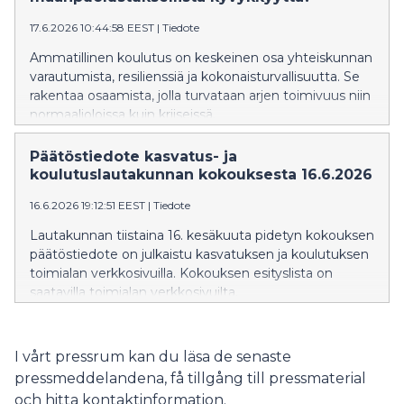
17.6.2026 10:44:58 EEST
|
Tiedote
Ammatillinen koulutus on keskeinen osa yhteiskunnan
varautumista, resilienssiä ja kokonaisturvallisuutta. Se
rakentaa osaamista, jolla turvataan arjen toimivuus niin
normaalioloissa kuin kriiseissä.
Päätöstiedote kasvatus- ja
koulutuslautakunnan kokouksesta 16.6.2026
16.6.2026 19:12:51 EEST
|
Tiedote
Lautakunnan tiistaina 16. kesäkuuta pidetyn kokouksen
päätöstiedote on julkaistu kasvatuksen ja koulutuksen
toimialan verkkosivuilla. Kokouksen esityslista on
saatavilla toimialan verkkosivuilta.
I vårt pressrum kan du läsa de senaste
pressmeddelandena, få tillgång till pressmaterial
och hitta kontaktinformation.