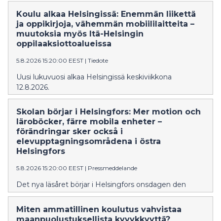
Koulu alkaa Helsingissä: Enemmän liikettä
ja oppikirjoja, vähemmän mobiililaitteita –
muutoksia myös Itä-Helsingin
oppilaaksiottoalueissa
5.8.2026 15:20:00 EEST
|
Tiedote
Uusi lukuvuosi alkaa Helsingissä keskiviikkona
12.8.2026.
Skolan börjar i Helsingfors: Mer motion och
läroböcker, färre mobila enheter –
förändringar sker också i
elevupptagningsområdena i östra
Helsingfors
5.8.2026 15:20:00 EEST
|
Pressmeddelande
Det nya läsåret börjar i Helsingfors onsdagen den
12.8.2026.
Miten ammatillinen koulutus vahvistaa
maanpuolustuksellista kyvykkyyttä?