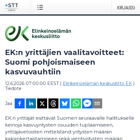
KIRJAUDU
EK:n yrittäjien vaalitavoitteet:
Suomi pohjoismaiseen
kasvuvauhtiin
12.6.2026 07:00:00 EEST
|
Elinkeinoelämän keskusliitto EK
|
Tiedote
Jaa
EK:n yrittäjät esittävät Suomen seuraavalle hallitukselle
keinoja kasvuyritysten osuuden tuplaamiseen,
yrittäjävetoisten mittelstand-yritysten määrän
kaksinkertaistamiseen sekä vientiyritysten määrän