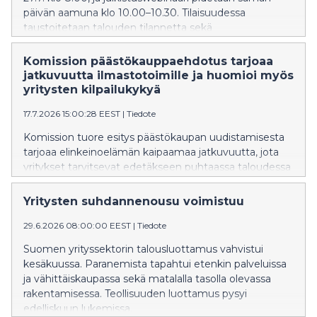
päivän aamuna klo 10.00–10.30. Tilaisuudessa
taustoitetaan talouden tilannetta sekä
suomalaisyritysten suhdannekehitystä. Talouden
näkymiä ja Suhdannebarometrin tuloksia esittelee
Komission päästökauppaehdotus tarjoaa
EK:n johtaja ja pääekonomisti Penna Urrila. Ilmoittaudu
jatkuvuutta ilmastotoimille ja huomioi myös
webinaariin Lisätietoja: Teemu Lindfors, viestinnän
yritysten kilpailukykyä
asiantuntija, p. 0400 284 764
17.7.2026 15:00:28 EEST
|
Tiedote
Komission tuore esitys päästökaupan uudistamisesta
tarjoaa elinkeinoelämän kaipaamaa jatkuvuutta, jota
yritykset tarvitsevat edetäkseen puhtaassa taloudessa
ja energiasiirtymässä. Komissio haluaa säilyttää
päästökaupan aseman vahvana, kun EU tähtää
Yritysten suhdannenousu voimistuu
vuoden 2040 ilmastotavoitteeseensa. Myönteistä on,
että yritysten kilpailukyky huomioidaan nyt aiempaa
29.6.2026 08:00:00 EEST
|
Tiedote
paremmin. Paljon vaikuttamista tarvitaan yhä, sillä
Suomen yrityssektorin talousluottamus vahvistui
jäsenmaiden ja parlamentin neuvotteluvaiheesta on
kesäkuussa. Paranemista tapahtui etenkin palveluissa
tulossa ankara. EU:n päästökaupan (ETS 1) pelisääntöjä
ja vähittäiskaupassa sekä matalalla tasolla olevassa
uudistetaan 2030-lukua varten, jotta EU:n vuodelle
rakentamisessa. Teollisuuden luottamus pysyi
2040 asetettu 90 prosentin
edelliskuun lukemissa.
nettopäästövähennystavoite saavutetaan. Suomen