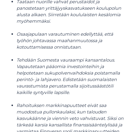
Taataan nuorille vahvat perustaidot ja
panostetaan yrittäjyyskasvatukseen koulupolun
alusta alkaen. Siirretään koululaisten kesälomia
myöhemmäksi.
O
saajapulaan varautuminen edellyttää, että
työhön johtavassa maahanmuutossa ja
kotouttamisessa onnistutaan.
Tehdään Suomesta vauraampi kansantalous.
Vapautetaan pääomia investointeihin ja
helpotetaan sukupolvenvaihdoksia poistamalla
perintö- ja lahjavero. Edistetään suomalaisten
vaurastumista perustamalla sijoitussäästötili
kaikille syntyville lapsille.
Rahoituksen markkinapuutteet eivät saa
muodostua pullonkaulaksi, kun talouden
kasvukäänne ja viennin veto vahvistuvat. Siksi on
tärkeää karsia kansallista finanssisääntelylisää ja
varmistaa Finnveran rooli markkinapuutteiden