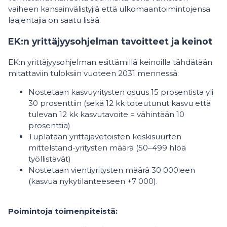
vaiheen kansainvälistyjiä että ulkomaantoimintojensa
laajentajia on saatu lisää.
EK:n yrittäjyysohjelman tavoitteet ja keinot
EK:n yrittäjyysohjelman esittämillä keinoilla tähdätään
mitattaviin tuloksiin vuoteen 2031 mennessä:
Nostetaan kasvuyritysten osuus 15 prosentista yli
30 prosenttiin (sekä 12 kk toteutunut kasvu että
tulevan 12 kk kasvutavoite = vähintään 10
prosenttia)
Tuplataan yrittäjävetoisten keskisuurten
mittelstand-yritysten määrä (50–499 hlöä
työllistävät)
Nostetaan vientiyritysten määrä 30 000:een
(kasvua nykytilanteeseen +7 000).
Poimintoja toimenpiteistä: