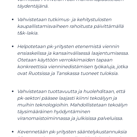
täydentäjänä.
Vahvistetaan tutkimus- ja kehitystulosten
kaupallistamisvaiheen rahoitusta päivittämällä
t&k-lakia.
Helpotetaan pk-yritysten etenemistä viennin
ensiaskelissa ja kansainvälisessä laajentumisessa.
Otetaan käyttöön verrokkimaiden tapaan
konkreettisia vienninedistämisen työkaluja, jotka
ovat Ruotsissa ja Tanskassa tuoneet tuloksia.
Vahvistetaan tuottavuutta ja huolehditaan, että
pk-sektori pääsee laajasti kiinni tekoälyyn ja
muihin teknologioihin. Mahdollistetaan tekoälyn
täysimääräinen hyödyntäminen
viranomaistoiminnassa ja julkisissa palveluissa.
Kevennetään pk-yritysten sääntelykustannuksia