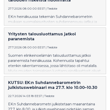
talouden riskeistä huolimatta
27.7.2026 08:00:00 EEST
|
Tiedote
EK:n heinäkuussa tekemän Suhdannebarometrin
mukaan suomalaisyritysten suhdannenousu jatkui ja
vahvistui alkukesän aikana, vaikka tämänhetkistä
tilannetta kuvataan vielä keskimääräistä heikommaksi.
Yritysten talousluottamus jatkoi
Teollisuuden tuotanto kasvoi laajalti, ja myös
paranemista
rakentamisen tuotanto kääntyi nousuun matalalta
lähtötasolta. Palvelualoilla myynnin kasvu oli maltillista.
27.7.2026 08:00:00 EEST
|
Tiedote
Suomen elinkeinoelämän talousluottamus jatkoi
paranemista heinäkuussa. Kohennusta tapahtui
etenkin rakentamisessa, jossa lähtötaso oli matalalla.
Myös muiden toimialojen luottamusindikaattorit olivat
nousutrendissä.
KUTSU: EK:n Suhdannebarometrin
julkistuswebinaari ma 27.7. klo 10.00–10.30
22.7.2026 14:03:18 EEST
|
Tiedote
EK:n Suhdannebarometri julkistetaan maanantaina
27.7. klo 8.00, ja julkistuswebinaari pidetään saman