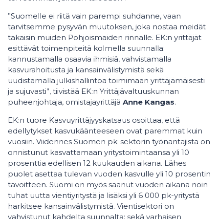
”Suomelle ei riitä vain parempi suhdanne, vaan
tarvitsemme pysyvän muutoksen, joka nostaa meidät
takaisin muiden Pohjoismaiden rinnalle. EK:n yrittäjät
esittävät toimenpiteitä kolmella suunnalla:
kannustamalla osaavia ihmisiä, vahvistamalla
kasvurahoitusta ja kansainvälistymistä sekä
uudistamalla julkishallintoa toimimaan yrittäjämäisesti
ja sujuvasti”, tiivistää EK:n Yrittäjävaltuuskunnan
puheenjohtaja, omistajayrittäjä
Anne Kangas
.
EK:n tuore Kasvuyrittäjyyskatsaus osoittaa, että
edellytykset kasvukäänteeseen ovat paremmat kuin
vuosiin. Viidennes Suomen pk-sektorin työnantajista on
onnistunut kasvattamaan yritystoimintaansa yli 10
prosenttia edellisen 12 kuukauden aikana. Lähes
puolet asettaa tulevan vuoden kasvulle yli 10 prosentin
tavoitteen. Suomi on myös saanut vuoden aikana noin
tuhat uutta vientiyritystä ja lisäksi yli 6 000 pk-yritystä
harkitsee kansainvälistymistä. Vientisektori on
vahvistunut kahdelta suunnalta: sekä varhaisen