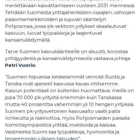
merkittävään kasvattamiseen vuoteen 2031 mennessä.
Tehdään Suomesta yrittäjähenkisten osaajien, vahvojen
pääomamarkkinoiden ja sujuvan sääntelyn
Pohjoismaa, jossa pk-sektorin yritykset skaalautuvat
kasvuun, luovat työpaikkoja ja laajentuvat
kansainvälistymällä.
Tarve Suomen kasvukäänteelle on akuutti, korostaa
yrittäjyydestä ja kansainvälistymisestä vastaava johtaja
Petri Vuorio
:
”Suomen hiipuessa keskeisimmät verrokit Ruotsi ja
Tanska ovat ajaneet kasvussa kauas ohitsemme.
Kasvun potentiaali on kuitenkin huomattava: meillä on
jopa 70 000 pk-yritystä enemmän kuin Tanskassa
mutta 40 prosenttia vähemmän yli 10 hengen yrityksiä.
Suomen pk-yritysvetoinen kasvuaalto vaatii paitsi
rohkeutta ja riskinottoa, myös Pohjoismaiden parasta
toimintaympäristöä yrittää, investoida ja kasvaa.
Vastineeksi Suomi saa työpaikkoja, hyvinvointia ja
terveemmän julkisen talouden”.