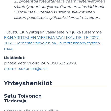
25 prosenttia toteuttamalla pääministerivetoinen
sääntelynpurkuohjelma. Puretaan lainsäädännön
Suomi-lisää. Otetaan kustannusvaikutusten
laskuri pakolliseksi työkaluksi lainvalmisteluun.
Tutustu EK:n yrittäjien vaaliviesteihin julkaisussamme:
EK:N YRITTÄJIEN VIESTEJÄ VAALIKAUDELLE 2027–
2031 Suomesta vahvojen pk- ja mittelstandyritysten
maa
Lisätiedot:
johtaja Petri Vuorio, puh. 050 323 2979,
etunimi.sukunimi@ek.fi
Yhteyshenkilöt
Satu Toivonen
Tiedottaja