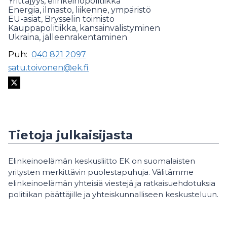
Yrittäjyys, elinkeinopolitiikka
Energia, ilmasto, liikenne, ympäristö
EU-asiat, Brysselin toimisto
Kauppapolitiikka, kansainvälistyminen
Ukraina, jälleenrakentaminen
Puh:
040 821 2097
satu.toivonen@ek.fi
Tietoja julkaisijasta
Elinkeinoelämän keskusliitto EK on suomalaisten
yritysten merkittävin puolestapuhuja. Välitämme
elinkeinoelämän yhteisiä viestejä ja ratkaisuehdotuksia
politiikan päättäjille ja yhteiskunnalliseen keskusteluun.