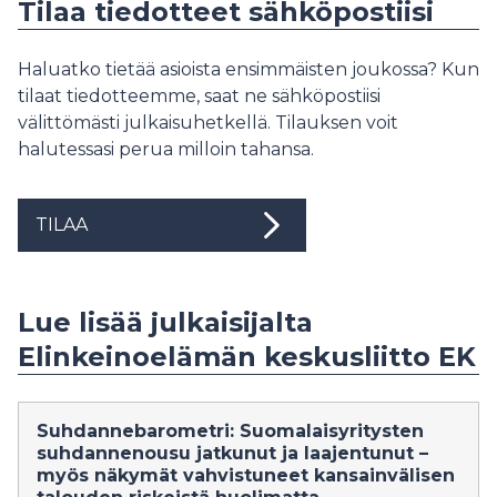
Tilaa tiedotteet sähköpostiisi
Haluatko tietää asioista ensimmäisten joukossa? Kun
tilaat tiedotteemme, saat ne sähköpostiisi
välittömästi julkaisuhetkellä. Tilauksen voit
halutessasi perua milloin tahansa.
TILAA
Lue lisää julkaisijalta
Elinkeinoelämän keskusliitto EK
Suhdannebarometri: Suomalaisy­ri­tysten
suhdannenousu jatkunut ja laajentunut –
myös näkymät vahvistuneet kansainvälisen