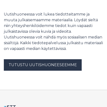
elinkeinoelämä on vaikuttanut päästökaupan
jatkuvuuden puolesta: vaikka järjestelmässä on
Uutishuoneessa voit lukea tiedotteitamme ja
kehitettävää, tulisi päästökaupan suurista linjoista pitää
kiinni sekä ilmastotavoitteen että kilpailukyvyn
muuta julkaisemaamme materiaalia. Löydät sieltä
tukemisen suhteen. Suomi on edennyt pitkälle
niin yhteyshenkilöidemme tiedot kuin vapaasti
energiasiirtymässä ja siksi sääntelyn jatkuvuus on
julkaistavissa olevia kuvia ja videoita.
tärkeää niin maamme suhteellisen kilpailukyvyn,
Uutishuoneessa voit nähdä myös sosiaalisen median
investointien houkuttelu
sisältöjä. Kaikki tiedotepalvelussa julkaistu materiaali
on vapaasti median käytettävissä.
TUTUSTU UUTISHUONEESEEMME