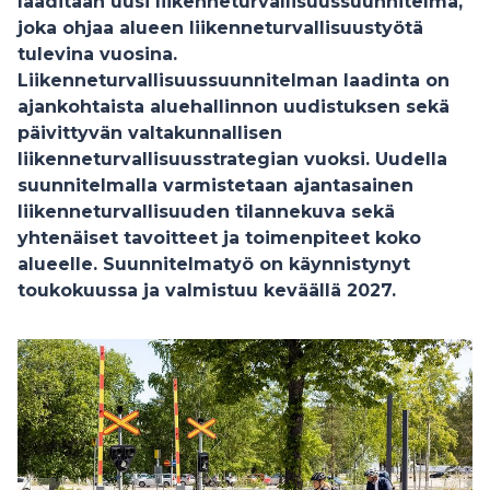
laaditaan uusi liikenneturvallisuussuunnitelma,
joka ohjaa alueen liikenneturvallisuustyötä
tulevina vuosina.
Liikenneturvallisuussuunnitelman laadinta on
ajankohtaista aluehallinnon uudistuksen sekä
päivittyvän valtakunnallisen
liikenneturvallisuusstrategian vuoksi. Uudella
suunnitelmalla varmistetaan ajantasainen
liikenneturvallisuuden tilannekuva sekä
yhtenäiset tavoitteet ja toimenpiteet koko
alueelle. Suunnitelmatyö on käynnistynyt
toukokuussa ja valmistuu keväällä 2027.