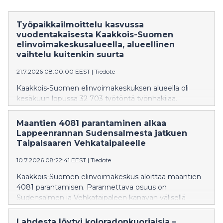
Työpaikkailmoittelu kasvussa
vuodentakaisesta Kaakkois-Suomen
elinvoimakeskusalueella, alueellinen
vaihtelu kuitenkin suurta
21.7.2026 08:00:00 EEST
|
Tiedote
Kaakkois-Suomen elinvoimakeskuksen alueella oli
kesäkuun lopussa 32 703 työtöntä työnhakijaa.
Maakunnittain työttömänä oli Etelä-Karjalassa 8 021
henkilöä, Kymenlaaksossa 10 153 ja Päijät-Hämeessä
Maantien 4081 parantaminen alkaa
14 529 henkilöä. Työttömistä työnhakijoista oli
Lappeenrannan Sudensalmesta jatkuen
kokoaikaisesti lomautettuna Etelä-Karjalassa 451,
Taipalsaaren Vehkataipaleelle
Kymenlaaksossa 492 ja Päijät-Hämeen maakunnassa
10.7.2026 08:22:41 EEST
|
Tiedote
693 henkilöä. Työttömyysaste Kaakkois-Suomen
elinvoimakeskusalueella oli 14,9 %. Etelä-Karjalassa
Kaakkois-Suomen elinvoimakeskus aloittaa maantien
työttömyysaste oli 14,4 %, Kymenlaaksossa 14,4 % ja
4081 parantamisen. Parannettava osuus on
Päijät-Hämeessä 15,6 %. Koko maan työttömyysaste
Sudensalmen ja Vehkataipaleen kanavan välisellä
oli 12,8 %. Uusia avoimia työpaikkoja ilmoitettiin
osuudella noin 6 kilometrin matkalla. Työt käynnistyvät
Kaakkois-Suomen elinvoimakeskusalueella kesäkuun
viikolla 29.
Lahdesta löytyi koloradonkuoriaisia –