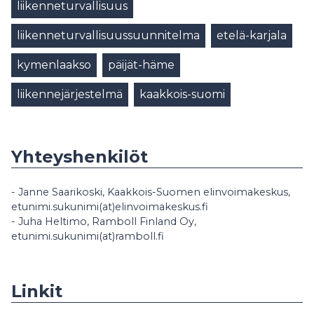
liikenneturvallisuus
liikenneturvallisuussuunnitelma
etelä-karjala
kymenlaakso
päijät-häme
liikennejärjestelmä
kaakkois-suomi
Yhteyshenkilöt
- Janne Saarikoski, Kaakkois-Suomen elinvoimakeskus,
etunimi.sukunimi(at)elinvoimakeskus.fi
- Juha Heltimo, Ramboll Finland Oy,
etunimi.sukunimi(at)ramboll.fi
Linkit