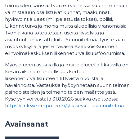
toimijoiden kanssa. Työn eri vaiheissa suunnitelmaan
valmisteluun osallistuvat kunnat, maakunnat,
hyvinvointialueet (ml. pelastuslaitokset), poliisi,
Liikenneturva ja monia muita alueellisia viranomaisia.
Työn aikana toteutetaan useita kyselyitä ja
asiantuntijahaastatteluita. Suunnitelmaa työstetään
myös syksyllä järjestettävässä Kaakkois-Suomen
elinvoimakeskuksen liikenneturvallisuusfoorumissa.
Myös alueen asukkailla ja muilla alueella liikkuvilla on
kesän aikana mahdollisuus kertoa
liikenneturvallisuuteen liittyvistä huolista ja
havainnoista. Vastauksia hyödynnetään suunnitelman
painopisteiden ja toimenpiteiden määrittelyssä.
Kyselyyn voi vastata 31.8.2026 saakka osoitteessa:
https://link.webropol.com/s/kasevkliitusuunnitelma
Avainsanat