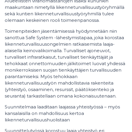
Alueellisten viranomaistahojen lisäksi kuhunkin
maakuntaan nimetyllä liikenneturvallisuustyöryhmällä
sekä kuntien liikenneturvallisuustyöryhmillä tulee
olemaan keskeinen rooli toimeenpanossa.
Toimenpiteiden jäsentämisessä hyödynnetään niin
sanottua Safe System -lähestymistapaa, joka korostaa
liikenneturvallisuusongelmien ratkaisemista laaja-
alaisella keinovalikoimalla. Turvalliset ajoneuvot,
turvalliset infraratkaisut, turvalliset tienkäyttäjät ja
tehokkaat onnettomuuden jälkitoimet luovat yhdessä
monikerroksisen suojan tienkäyttäjien turvallisuuden
parantamiseksi. Myös tehokkaan
liikenneturvallisuustyön mahdollistavia rakenteita
(yhteistyö, osaaminen, resurssit, päätöksenteko ja
seuranta) tarkastellaan omana kokonaisuutenaan.
Suunnitelmaa laaditaan laajassa yhteistyössä – myös
kansalaisilla on mahdollisuus kertoa
liikenneturvallisuushuolistaan
Suunnittelutyössä korostuu laaja yhteistyö eri