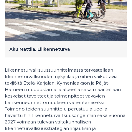
Aku Mattila, Liiikenneturva
Liikenneturvallisuussuunnitelmassa tarkastellaan
liikenneturvallisuuden nykytilaa ja siihen vaikuttavia
tekijöitä Etelä-Karjalan, Kymenlaakson ja Päijät-
Hämeen muodostamalla alueella sekä määritellään
keskeiset tavoitteet ja toimenpiteet vakavien
tieliikenneonnettomuuksien vähentämiseksi.
Toimenpiteiden suunnittelu perustuu alueella
havaittuihin liikenneturvallisuusongelmiin sekä vuonna
2027 voimaan tulevan valtakunnallisen
liikenneturvallisuusstrategian linjauksiin ja