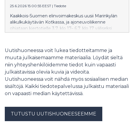
Elinvoimakeskuksesta muistutetaan, että
25.6.2026 15:00:55 EEST
|
Tiedote
mahdolliseen selvityspyyntöön täytyy reagoida ja että
muutokset tukihakemukselle kannattaa tehdä heti
Kaakkois-Suomen elinvoimakeskus uusii Marinkylän
tarpeen huomattua, sillä valvonnasta ilmoittaminen
alikulkukäytävän Kotkassa, ja ajoneuvoliikenne
estää muutosmahdollisuuden.
ohjataan kiertotielle 3.7. klo 17– 6.7. klo 17 väliseksi
ajaksi. Liikennekatko ei vaikuta kevyeen liikenteeseen
tai kiinteistöille kulkuun.
Uutishuoneessa voit lukea tiedotteitamme ja
muuta julkaisemaamme materiaalia. Löydät sieltä
niin yhteyshenkilöidemme tiedot kuin vapaasti
julkaistavissa olevia kuvia ja videoita.
Uutishuoneessa voit nähdä myös sosiaalisen median
sisältöjä. Kaikki tiedotepalvelussa julkaistu materiaali
on vapaasti median käytettävissä.
TUTUSTU UUTISHUONEESEEMME