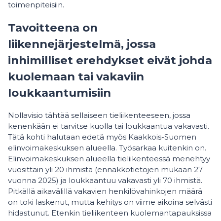
toimenpiteisiin.
Tavoitteena on
liikennejärjestelmä, jossa
inhimilliset erehdykset eivät johda
kuolemaan tai vakaviin
loukkaantumisiin
Nollavisio tähtää sellaiseen tieliikenteeseen, jossa
kenenkään ei tarvitse kuolla tai loukkaantua vakavasti.
Tätä kohti halutaan edetä myös Kaakkois-Suomen
elinvoimakeskuksen alueella. Työsarkaa kuitenkin on.
Elinvoimakeskuksen alueella tieliikenteessä menehtyy
vuosittain yli 20 ihmistä (ennakkotietojen mukaan 27
vuonna 2025) ja loukkaantuu vakavasti yli 70 ihmistä.
Pitkällä aikavälillä vakavien henkilövahinkojen määrä
on toki laskenut, mutta kehitys on viime aikoina selvästi
hidastunut. Etenkin tieliikenteen kuolemantapauksissa