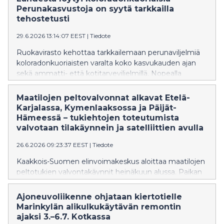
aikana 1 532 kappaletta, se on 189 uutta avointa
Perunakasvustoja on syytä tarkkailla
työpaikkaa enemmän kuin vuosi sitten.
tehostetusti
29.6.2026 13:14:07 EEST
|
Tiedote
Ruokavirasto kehottaa tarkkailemaan perunaviljelmiä
koloradonkuoriaisten varalta koko kasvukauden ajan
sekä ammatti- että kotitarveviljelmillä. Nopealla
reagoinnilla voidaan estää tuholaisen pysyvä
asettuminen Suomeen.
Maatilojen peltovalvonnat alkavat Etelä-
Karjalassa, Kymenlaaksossa ja Päijät-
Hämeessä – tukiehtojen toteutumista
valvotaan tilakäynnein ja satelliittien avulla
26.6.2026 09:23:37 EEST
|
Tiedote
Kaakkois-Suomen elinvoimakeskus aloittaa maatilojen
peltotukien valvontakäynnit heinäkuun alussa. Paikan
päällä valvontakäynti tehdään tänä vuonna noin sadalle
tilalle Etelä-Karjalan, Kymenlaakson ja Päijät-Hämeen
Ajoneuvoliikenne ohjataan kiertotielle
alueella, minkä lisäksi tukiehtojen toteutumista
Marinkylän alikulkukäytävän remontin
seurataan kaikilla maatiloilla satelliitteja hyödyntäen.
ajaksi 3.–6.7. Kotkassa