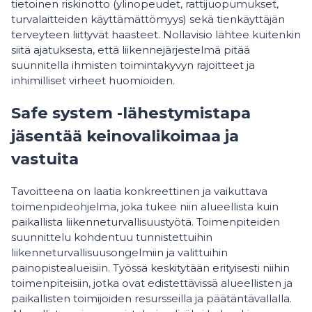
tietoinen riskinotto (ylinopeudet, rattijuopumukset,
turvalaitteiden käyttämättömyys) sekä tienkäyttäjän
terveyteen liittyvät haasteet. Nollavisio lähtee kuitenkin
siitä ajatuksesta, että liikennejärjestelmä pitää
suunnitella ihmisten toimintakyvyn rajoitteet ja
inhimilliset virheet huomioiden.
Safe system -lähestymistapa
jäsentää keinovalikoimaa ja
vastuita
Tavoitteena on laatia konkreettinen ja vaikuttava
toimenpideohjelma, joka tukee niin alueellista kuin
paikallista liikenneturvallisuustyötä. Toimenpiteiden
suunnittelu kohdentuu tunnistettuihin
liikenneturvallisuusongelmiin ja valittuihin
painopistealueisiin. Työssä keskitytään erityisesti niihin
toimenpiteisiin, jotka ovat edistettävissä alueellisten ja
paikallisten toimijoiden resursseilla ja päätäntävallalla.