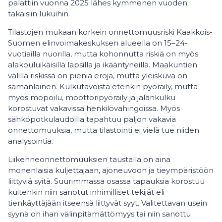
palattiin vuonna 2025 lähes kymmenen vuoden
takaisiin lukuihin.
Tilastojen mukaan korkein onnettomuusriski Kaakkois-
Suomen elinvoimakeskuksen alueella on 15–24-
vuotiailla nuorilla, mutta kohonnutta riskiä on myös
alakouluikäisillä lapsilla ja ikääntyneillä. Maakuntien
välillä riskissä on pieniä eroja, mutta yleiskuva on
samanlainen. Kulkutavoista etenkin pyöräily, mutta
myös mopoilu, moottoripyöräily ja jalankulku
korostuvat vakavissa henkilövahingoissa. Myös
sähköpotkulaudoilla tapahtuu paljon vakavia
onnettomuuksia, mutta tilastointi ei vielä tue niiden
analysointia.
Liikenneonnettomuuksien taustalla on aina
monenlaisia kuljettajaan, ajoneuvoon ja tieympäristöön
liittyviä syitä. Suurimmassa osassa tapauksia korostuu
kuitenkin niin sanotut inhimilliset tekijät eli
tienkäyttäjään itseensä liittyvät syyt. Valitettavan usein
syynä on ihan välinpitämättömyys tai niin sanottu