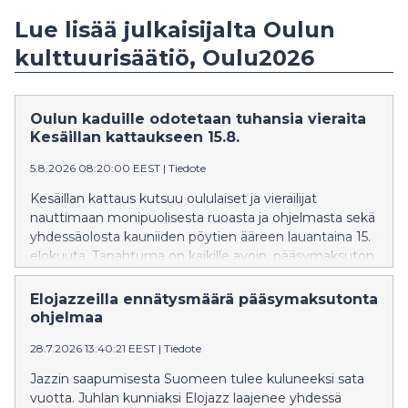
Lue lisää julkaisijalta Oulun
kulttuurisäätiö, Oulu2026
Oulun kaduille odotetaan tuhansia vieraita
Kesäillan kattaukseen 15.8.
5.8.2026 08:20:00 EEST
|
Tiedote
Kesäillan kattaus kutsuu oululaiset ja vierailijat
nauttimaan monipuolisesta ruoasta ja ohjelmasta sekä
yhdessäolosta kauniiden pöytien ääreen lauantaina 15.
elokuuta. Tapahtuma on kaikille avoin, pääsymaksuton
ja ikärajaton. Tapahtuma tuo muutoksia
liikennejärjestelyihin Oulun keskustassa.
Elojazzeilla ennätysmäärä pääsymaksutonta
ohjelmaa
28.7.2026 13:40:21 EEST
|
Tiedote
Jazzin saapumisesta Suomeen tulee kuluneeksi sata
vuotta. Juhlan kunniaksi Elojazz laajenee yhdessä