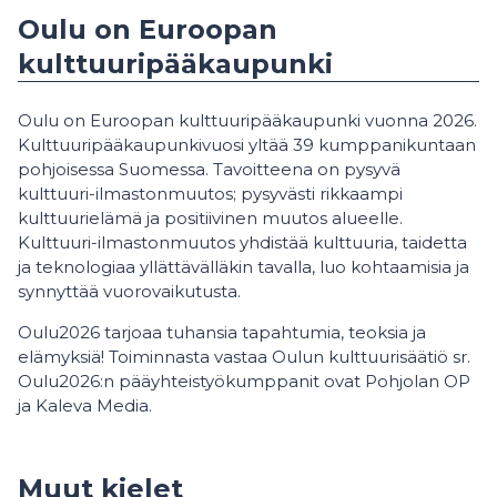
Oulu on Euroopan
kulttuuripääkaupunki
Oulu on Euroopan kulttuuripääkaupunki vuonna 2026.
Kulttuuripääkaupunkivuosi yltää 39 kumppanikuntaan
pohjoisessa Suomessa. Tavoitteena on pysyvä
kulttuuri-ilmastonmuutos; pysyvästi rikkaampi
kulttuurielämä ja positiivinen muutos alueelle.
Kulttuuri-ilmastonmuutos yhdistää kulttuuria, taidetta
ja teknologiaa yllättävälläkin tavalla, luo kohtaamisia ja
synnyttää vuorovaikutusta.
Oulu2026 tarjoaa tuhansia tapahtumia, teoksia ja
elämyksiä! Toiminnasta vastaa Oulun kulttuurisäätiö sr.
Oulu2026:n pääyhteistyökumppanit ovat Pohjolan OP
ja Kaleva Media.
Muut kielet