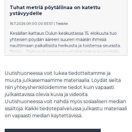
as unique as the event itself.
Tuhat metriä pöytäliinaa on katettu
ystävyydelle
16.7.2026 09:00:00 EEST
|
Tiedote
Kesäillan kattaus Oulun keskustassa 15. elokuuta tuo
yhteisen pöydän ääreen suuren määrän ihmisiä
nauttimaan paikallisista herkuista ja toistensa seurasta.
Proto – Pohjois-Suomen muotoilijat halusi suunnitella
kilometrin matkalle yhtä ainutlaatuisen pöytäliinan kuin
koko tapahtuma on.
Uutishuoneessa voit lukea tiedotteitamme ja
muuta julkaisemaamme materiaalia. Löydät sieltä
niin yhteyshenkilöidemme tiedot kuin vapaasti
julkaistavissa olevia kuvia ja videoita.
Uutishuoneessa voit nähdä myös sosiaalisen median
sisältöjä. Kaikki tiedotepalvelussa julkaistu materiaali
on vapaasti median käytettävissä.