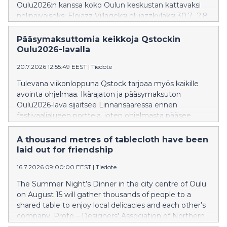
Oulu2026:n kanssa koko Oulun keskustan kattavaksi
nelipäiväiseksi Elojazz Villageksi eli jazzkyläksi 30.7.–2.8.
Pääsymaksuttomia keikkoja Qstockin
Oulu2026-lavalla
20.7.2026 12:55:49 EEST
|
Tiedote
Tulevana viikonloppuna Qstock tarjoaa myös kaikille
avointa ohjelmaa. Ikärajaton ja pääsymaksuton
Oulu2026-lava sijaitsee Linnansaaressa ennen
festivaalialueen portteja, joten ohjelmasta pääsee
nauttimaan myös ilman festarilippua. Qstock onkin
myyty loppuun ennakkoon jo kolmannentoista kerran
A thousand metres of tablecloth have been
peräkkäin. Oulu2026-lavan yhteydessä on
laid out for friendship
anniskelualue (K-18), wc:t ja ruokapalveluita.
16.7.2026 09:00:00 EEST
|
Tiedote
The Summer Night’s Dinner in the city centre of Oulu
on August 15 will gather thousands of people to a
shared table to enjoy local delicacies and each other’s
company. Proto – Designers' Association of Northern
Finland aspired to create a kilometer-long tablecloth