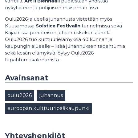
varrella.
Art Ii Biennaali
puolestaan yhdistää
nykytaiteen ja pohjoisen maiseman Iissä.
Oulu2026-alueella juhannusta vietetään myös
Kuusamossa
Solstice Festivalin
tunnelmissa sekä
Kajaanissa perinteisen juhannuskokon äärellä.
Oulu2026 tuo kulttuurielämyksiä 40 kunnan ja
kaupungin alueelle – lisää juhannuksen tapahtumia
sekä kesän elämyksiä löytyy Oulu2026-
tapahtumakalenterista.
Avainsanat
oulu2026
juhannus
euroopan kulttuuripääkaupunki
Yhteyshenkilöt