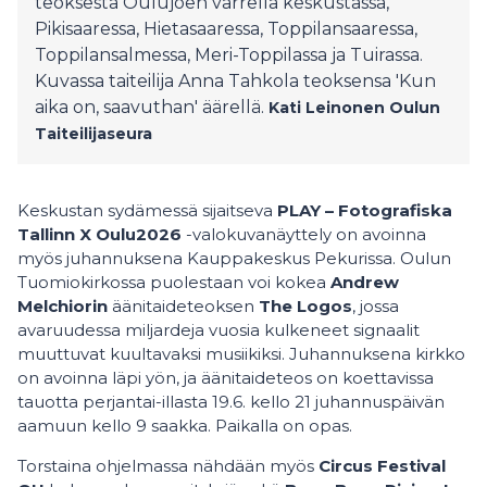
teoksesta Oulujoen varrella keskustassa,
Pikisaaressa, Hietasaaressa, Toppilansaaressa,
Toppilansalmessa, Meri-Toppilassa ja Tuirassa.
Kuvassa taiteilija Anna Tahkola teoksensa 'Kun
aika on, saavuthan' äärellä.
Kati Leinonen
Oulun
Taiteilijaseura
Keskustan sydämessä sijaitseva
PLAY – Fotografiska
Tallinn X Oulu2026
-valokuvanäyttely on avoinna
myös juhannuksena Kauppakeskus Pekurissa. Oulun
Tuomiokirkossa puolestaan voi kokea
Andrew
Melchiorin
äänitaideteoksen
The Logos
, jossa
avaruudessa miljardeja vuosia kulkeneet signaalit
muuttuvat kuultavaksi musiikiksi. Juhannuksena kirkko
on avoinna läpi yön, ja äänitaideteos on koettavissa
tauotta perjantai-illasta 19.6. kello 21 juhannuspäivän
aamuun kello 9 saakka. Paikalla on opas.
Torstaina ohjelmassa nähdään myös
Circus Festival