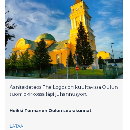
Äänitaideteos The Logos on kuultavissa Oulun
tuomiokirkossa läpi juhannusyön.
Heikki Törmänen
Oulun seurakunnat
LATAA