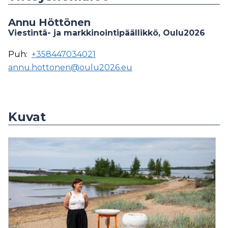
Annu Höttönen
Viestintä- ja markkinointipäällikkö, Oulu2026
Puh:
+358447034021
annu.hottonen@oulu2026.eu
Kuvat