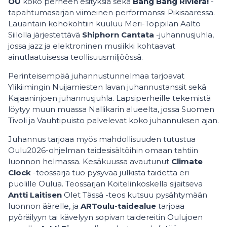
OU
koko perheen esityksiä sekä
Bang Bang Riviera!
-
tapahtumasarjan viimeinen performanssi Pikisaaressa.
Lauantain kohokohtiin kuuluu Meri-Toppilan Aalto
Siilolla järjestettävä
Shiphorn Cantata
-juhannusjuhla,
jossa jazz ja elektroninen musiikki kohtaavat
ainutlaatuisessa teollisuusmiljöössä.
Perinteisempää juhannustunnelmaa tarjoavat
Ylikiimingin Nuijamiesten lavan juhannustanssit sekä
Kajaaninjoen juhannusjuhla. Lapsiperheille tekemistä
löytyy muun muassa Nallikarin alueelta, jossa Suomen
Tivoli ja Vauhtipuisto palvelevat koko juhannuksen ajan.
Juhannus tarjoaa myös mahdollisuuden tutustua
Oulu2026-ohjelman taidesisältöihin omaan tahtiin
luonnon helmassa. Kesäkuussa avautunut
Climate
Clock
-teossarja tuo pysyvää julkista taidetta eri
puolille Oulua. Teossarjan Koitelinkoskella sijaitseva
Antti Laitisen
Olet Tässä -teos kutsuu pysähtymään
luonnon äärelle, ja
ARToulu-taidealue
tarjoaa
pyöräilyyn tai kävelyyn sopivan taidereitin Oulujoen