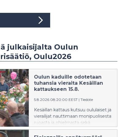
ää julkaisijalta Oulun
risäätiö, Oulu2026
Oulun kaduille odotetaan
tuhansia vieraita Kesäillan
kattaukseen 15.8.
5.8.2026 08:20:00 EEST
|
Tiedote
Kesäillan kattaus kutsuu oululaiset ja
vierailijat nauttimaan monipuolisesta
ruoasta ja ohjelmasta sekä
yhdessäolosta kauniiden pöytien
ääreen lauantaina 15. elokuuta.