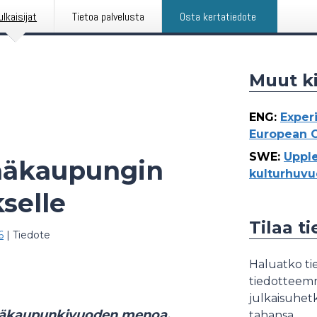
ulkaisijat
Tietoa palvelusta
Osta kertatiedote
Muut ki
ENG
:
Exper
European C
SWE
:
Uppl
ääkaupungin
kulturhuvu
selle
Tilaa t
6
|
Tiedote
Haluatko tie
tiedotteemme
julkaisuhetk
pääkaupunkivuoden menoa.
tahansa.