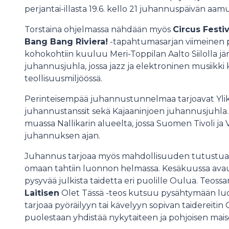
perjantai-illasta 19.6. kello 21 juhannuspäivän aam
Torstaina ohjelmassa nähdään myös
Circus Festi
Bang Bang Riviera!
-tapahtumasarjan viimeinen p
kohokohtiin kuuluu Meri-Toppilan Aalto Siilolla jä
juhannusjuhla, jossa jazz ja elektroninen musiikki
teollisuusmiljöössä.
Perinteisempää juhannustunnelmaa tarjoavat Ylik
juhannustanssit sekä Kajaaninjoen juhannusjuhla.
muassa Nallikarin alueelta, jossa Suomen Tivoli ja
juhannuksen ajan.
Juhannus tarjoaa myös mahdollisuuden tutustua 
omaan tahtiin luonnon helmassa. Kesäkuussa av
pysyvää julkista taidetta eri puolille Oulua. Teossar
Laitisen
Olet Tässä -teos kutsuu pysähtymään luo
tarjoaa pyöräilyyn tai kävelyyn sopivan taidereitin
puolestaan yhdistää nykytaiteen ja pohjoisen mais