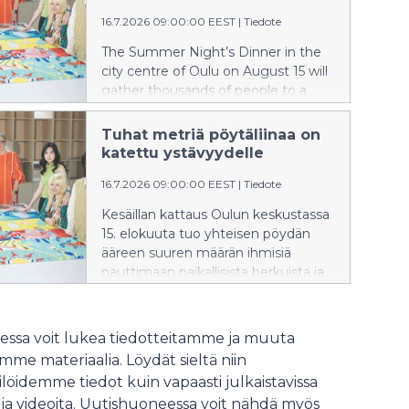
onkin myyty loppuun ennakkoon jo
16.7.2026 09:00:00 EEST
|
Tiedote
kolmannentoista kerran peräkkäin.
Oulu2026-lavan yhteydessä on
The Summer Night’s Dinner in the
anniskelualue (K-18), wc:t ja
city centre of Oulu on August 15 will
ruokapalveluita.
gather thousands of people to a
shared table to enjoy local delicacies
and each other’s company. Proto –
Tuhat metriä pöytäliinaa on
Designers' Association of Northern
katettu ystävyydelle
Finland aspired to create a
16.7.2026 09:00:00 EEST
|
Tiedote
kilometer-long tablecloth as unique
as the event itself.
Kesäillan kattaus Oulun keskustassa
15. elokuuta tuo yhteisen pöydän
ääreen suuren määrän ihmisiä
nauttimaan paikallisista herkuista ja
toistensa seurasta. Proto – Pohjois-
Suomen muotoilijat halusi
suunnitella kilometrin matkalle yhtä
ssa voit lukea tiedotteitamme ja muuta
ainutlaatuisen pöytäliinan kuin koko
me materiaalia. Löydät sieltä niin
tapahtuma on.
löidemme tiedot kuin vapaasti julkaistavissa
 ja videoita. Uutishuoneessa voit nähdä myös