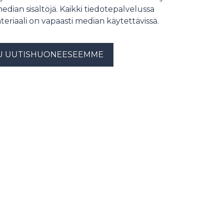
median sisältöjä. Kaikki tiedotepalvelussa
teriaali on vapaasti median käytettävissä.
U UUTISHUONEESEEMME