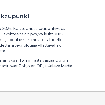
äkaupunki
 2026. Kulttuuripääkaupunkivuosi
Tavoitteena on pysyvä kulttuuri-
ä ja positiivinen muutos alueelle.
etta ja teknologiaa yllättävälläkin
usta.
 elämyksiä! Toiminnasta vastaa Oulun
anit ovat Pohjolan OP ja Kaleva Media.