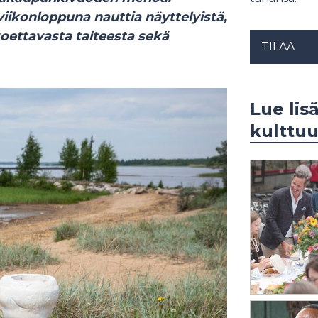
iikonloppuna nauttia näyttelyistä,
koettavasta taiteesta sekä
TILAA
Lue lis
kulttuu