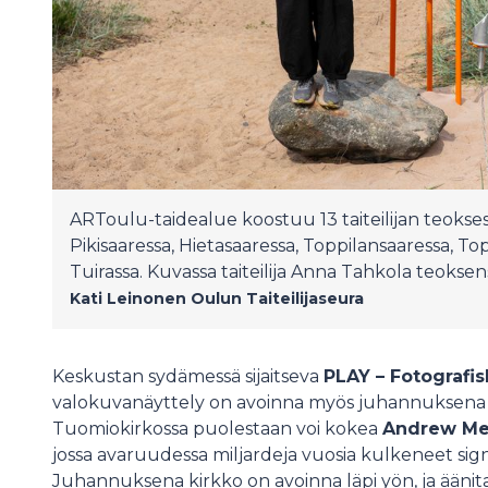
ARToulu-taidealue koostuu 13 taiteilijan teokse
Pikisaaressa, Hietasaaressa, Toppilansaaressa, To
Tuirassa. Kuvassa taiteilija Anna Tahkola teoksen
Kati Leinonen
Oulun Taiteilijaseura
Keskustan sydämessä sijaitseva
PLAY – Fotografis
valokuvanäyttely on avoinna myös juhannuksena
Tuomiokirkossa puolestaan voi kokea
Andrew Mel
jossa avaruudessa miljardeja vuosia kulkeneet sign
Juhannuksena kirkko on avoinna läpi yön, ja äänit