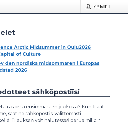
KIRJAUDU
elet
ience Arctic Midsummer in Oulu2026
apital of Culture
ev den nordiska midsommaren i Europas
dstad 2026
iedotteet sähköpostiisi
tää asioista ensimmäisten joukossa? Kun tilaat
, saat ne sähköpostiisi välittömästi
ellä. Tilauksen voit halutessasi perua milloin