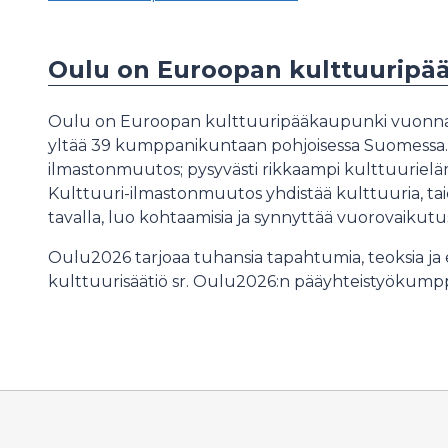
Oulu on Euroopan kulttuuripä
Oulu on Euroopan kulttuuripääkaupunki vuonna
yltää 39 kumppanikuntaan pohjoisessa Suomessa. 
ilmastonmuutos; pysyvästi rikkaampi kulttuurieläm
Kulttuuri-ilmastonmuutos yhdistää kulttuuria, taid
tavalla, luo kohtaamisia ja synnyttää vuorovaikut
Oulu2026 tarjoaa tuhansia tapahtumia, teoksia ja
kulttuurisäätiö sr. Oulu2026:n pääyhteistyökumpp