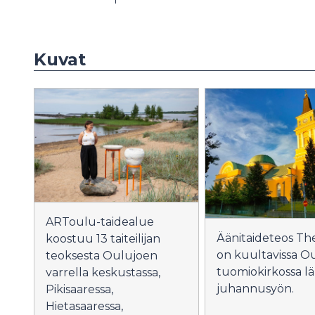
Kuvat
ARToulu-taidealue
Äänitaideteos Th
koostuu 13 taiteilijan
on kuultavissa O
teoksesta Oulujoen
tuomiokirkossa lä
varrella keskustassa,
juhannusyön.
Pikisaaressa,
Hietasaaressa,