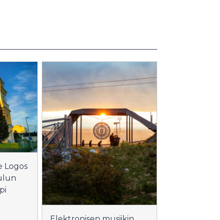
e Logos
ulun
pi
Elektronisen musiikin