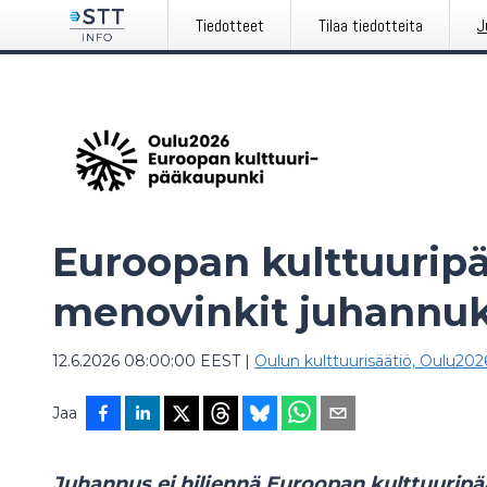
Tiedotteet
Tilaa tiedotteita
J
Euroopan kulttuurip
menovinkit juhannuk
12.6.2026 08:00:00 EEST
|
Oulun kulttuurisäätiö, Oulu202
Jaa
Juhannus ei hiljennä Euroopan kulttuuri