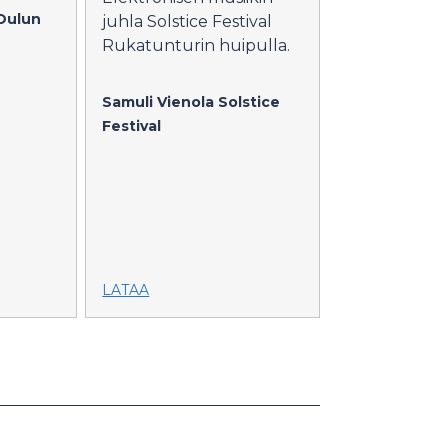
Oulun
juhla Solstice Festival
Rukatunturin huipulla.
Samuli Vienola
Solstice
Festival
LATAA