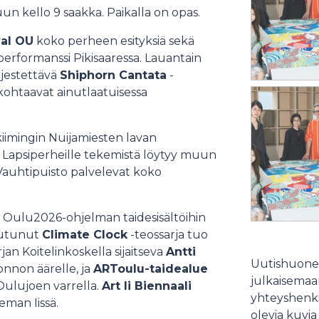
uun kello 9 saakka. Paikalla on opas.
val OU
koko perheen esityksiä sekä
erformanssi Pikisaaressa. Lauantain
rjestettävä
Shiphorn Cantata
-
 kohtaavat ainutlaatuisessa
iimingin Nuijamiesten lavan
 Lapsiperheille tekemistä löytyy muun
 Vauhtipuisto palvelevat koko
Oulu2026-ohjelman taidesisältöihin
autunut
Climate Clock
-teossarja tuo
jan Koitelinkoskella sijaitseva
Antti
Uutishuonee
nnon äärelle, ja
ARToulu-taidealue
julkaisemaam
 Oulujoen varrella.
Art Ii Biennaali
yhteyshenki
eman Iissä.
olevia kuvia