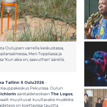
sta Oulujoen varrella keskustassa,
ppilansalmessa, Meri-Toppilassa ja
sa 'Kun aika on, saavuthan' äärellä.
ka Tallinn X Oulu2026
-
 Kauppakeskus Pekurissa. Oulun
chiorin
äänitaideteoksen
The Logos
,
aalit muuttuvat kuultavaksi musiikiksi.
aideteos on koettavissa tauotta