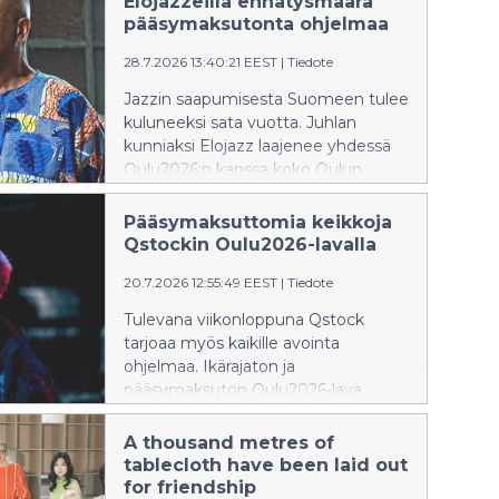
Elojazzeilla ennätysmäärä
Tapahtuma on kaikille avoin,
pääsymaksutonta ohjelmaa
pääsymaksuton ja ikärajaton.
28.7.2026 13:40:21 EEST
|
Tiedote
Tapahtuma tuo muutoksia
liikennejärjestelyihin Oulun
Jazzin saapumisesta Suomeen tulee
keskustassa.
kuluneeksi sata vuotta. Juhlan
kunniaksi Elojazz laajenee yhdessä
Oulu2026:n kanssa koko Oulun
keskustan kattavaksi nelipäiväiseksi
Elojazz Villageksi eli jazzkyläksi 30.7.–
Pääsymaksuttomia keikkoja
2.8.
Qstockin Oulu2026-lavalla
20.7.2026 12:55:49 EEST
|
Tiedote
Tulevana viikonloppuna Qstock
tarjoaa myös kaikille avointa
ohjelmaa. Ikärajaton ja
pääsymaksuton Oulu2026-lava
sijaitsee Linnansaaressa ennen
festivaalialueen portteja, joten
A thousand metres of
ohjelmasta pääsee nauttimaan
tablecloth have been laid out
myös ilman festarilippua. Qstock
for friendship