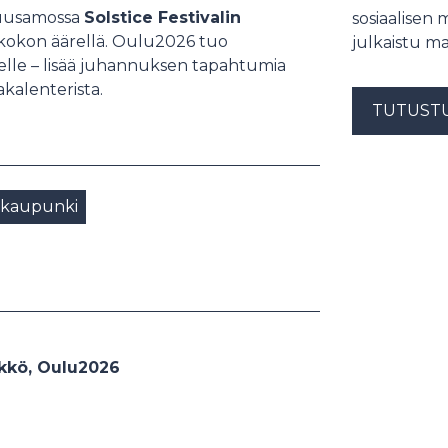
Kuusamossa
Solstice Festivalin
sosiaalisen 
skokon äärellä. Oulu2026 tuo
julkaistu ma
lle – lisää juhannuksen tapahtumia
kalenterista.
TUTUST
äkaupunki
ikkö, Oulu2026