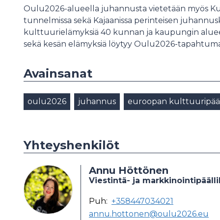
Oulu2026-alueella juhannusta vietetään myös 
tunnelmissa sekä Kajaanissa perinteisen juhannu
kulttuurielämyksiä 40 kunnan ja kaupungin aluee
sekä kesän elämyksiä löytyy Oulu2026-tapahtuma
Avainsanat
oulu2026
juhannus
euroopan kulttuuripä
Yhteyshenkilöt
Annu Höttönen
Viestintä- ja markkinointipääll
Puh:
+358447034021
annu.hottonen@oulu2026.eu