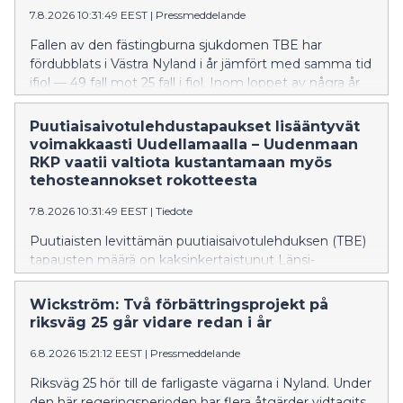
7.8.2026 10:31:49 EEST
|
Pressmeddelande
Fallen av den fästingburna sjukdomen TBE har
fördubblats i Västra Nyland i år jämfört med samma tid
ifjol — 49 fall mot 25 fall i fjol. Inom loppet av några år
har TBE också börjat förekomma i östnyländska
kommuner, även om det handlar om tämligen få fall
Puutiaisaivotulehdustapaukset lisääntyvät
tills vidare. Förra året dog fyra personer i Nyland av
voimakkaasti Uudellamaalla – Uudenmaan
TBE. Många av Finlands riskområden finns i Nyland.
RKP vaatii valtiota kustantamaan myös
tehosteannokset rokotteesta
7.8.2026 10:31:49 EEST
|
Tiedote
Puutiaisten levittämän puutiaisaivotulehduksen (TBE)
tapausten määrä on kaksinkertaistunut Länsi-
Uudellamaalla tänä vuonna verrattuna viime vuoden
vastaavaan ajankohtaan – tapauksia on todettu tänä
Wickström: Två förbättringsprojekt på
kesänä jo 49, kun viime vuonna niitä oli 25. Viime
riksväg 25 går vidare redan i år
vuosien aikana TBE:tä on alkanut esiintyä myös Itä-
Uudenmaan kunnissa, vaikka tapausmäärät ovat
6.8.2026 15:21:12 EEST
|
Pressmeddelande
toistaiseksi melko vähäisiä. Viime vuonna neljä
Riksväg 25 hör till de farligaste vägarna i Nyland. Under
henkilöä kuoli Uudellamaalla TBE:n seurauksena.
den här regeringsperioden har flera åtgärder vidtagits