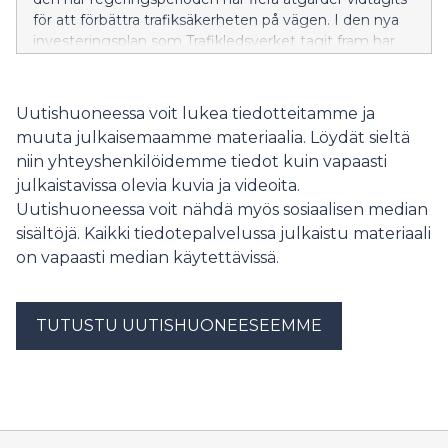
Monet Suomen riskialueista sijaitsevat Uudellamaalla.
för att förbättra trafiksäkerheten på vägen. I den nya
investeringsplan som Trafikledsverket tagit fram har
åtgärder längs riksväg 25 prioriterats.
Uutishuoneessa voit lukea tiedotteitamme ja
muuta julkaisemaamme materiaalia. Löydät sieltä
niin yhteyshenkilöidemme tiedot kuin vapaasti
julkaistavissa olevia kuvia ja videoita.
Uutishuoneessa voit nähdä myös sosiaalisen median
sisältöjä. Kaikki tiedotepalvelussa julkaistu materiaali
on vapaasti median käytettävissä.
TUTUSTU UUTISHUONEESEEMME