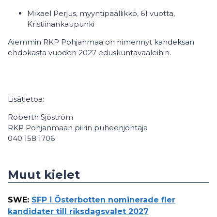
Mikael Perjus, myyntipäällikkö, 61 vuotta,
Kristiinankaupunki
Aiemmin RKP Pohjanmaa on nimennyt kahdeksan
ehdokasta vuoden 2027 eduskuntavaaleihin.
Lisätietoa:
Roberth Sjöström
RKP Pohjanmaan piirin puheenjohtaja
040 158 1706
Muut kielet
SWE
:
SFP i Österbotten nominerade fler
kandidater till riksdagsvalet 2027