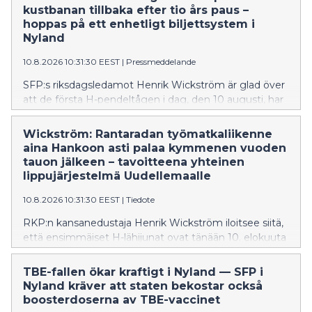
kustbanan tillbaka efter tio års paus –
hoppas på ett enhetligt biljettsystem i
Nyland
10.8.2026 10:31:30 EEST
|
Pressmeddelande
SFP:s riksdagsledamot Henrik Wickström är glad över
att de första H-pendeltågen i dag, den 10 augusti, har
avgått enligt pendeltågstidtabell från Hangö via
Ekenäs, Karis, Ingå och Sjundeå till Kyrkslätt. Det
Wickström: Rantaradan työmatkaliikenne
handlar om en morgontur och en retur från
aina Hankoon asti palaa kymmenen vuoden
Helsingfors på eftermiddagen.
tauon jälkeen – tavoitteena yhteinen
lippujärjestelmä Uudellemaalle
10.8.2026 10:31:30 EEST
|
Tiedote
RKP:n kansanedustaja Henrik Wickström iloitsee siitä,
että ensimmäiset H-lähijunat ovat tänään 10. elokuuta
lähteneet liikennöimään Hangosta Tammisaaren,
Karjaan, Inkoon ja Siuntion kautta Kirkkonummelle
TBE-fallen ökar kraftigt i Nyland — SFP i
lähijunien aikataulujen mukaisesti. Kyse on
Nyland kräver att staten bekostar också
aamuvuorosta sekä iltapäivän paluuvuorosta
boosterdoserna av TBE-vaccinet
Helsingistä.