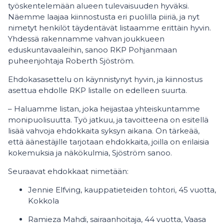
työskentelemään alueen tulevaisuuden hyväksi.
Näemme laajaa kiinnostusta eri puolilla piiriä, ja nyt
nimetyt henkilöt täydentävät listaamme erittäin hyvin.
Yhdessä rakennamme vahvan joukkueen
eduskuntavaaleihin, sanoo RKP Pohjanmaan
puheenjohtaja Roberth Sjöström.
Ehdokasasettelu on käynnistynyt hyvin, ja kiinnostus
asettua ehdolle RKP listalle on edelleen suurta.
– Haluamme listan, joka heijastaa yhteiskuntamme
monipuolisuutta. Työ jatkuu, ja tavoitteena on esitellä
lisää vahvoja ehdokkaita syksyn aikana. On tärkeää,
että äänestäjille tarjotaan ehdokkaita, joilla on erilaisia
kokemuksia ja näkökulmia, Sjöström sanoo.
Seuraavat ehdokkaat nimetään:
Jennie Elfving, kauppatieteiden tohtori, 45 vuotta,
Kokkola
Ramieza Mahdi, sairaanhoitaja, 44 vuotta, Vaasa