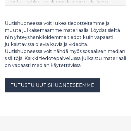
metalli-, sähkö- ja elektroniikkaromua sekä kodin
vaarallista jätettä. Sortti-keräysautot pysähtyivät
kevään aikana lähes 300 pysähdyspaikalla ympäri
pääkaupunkiseutua ja Kirkkonummea. Sortti-
Uutishuoneessa voit lukea tiedotteitamme ja
keräysautoilla kävi jätteiden tuojia noin kymmenen
muuta julkaisemaamme materiaalia. Löydät sieltä
prosenttia enemmän kuin viime vuonna.
niin yhteyshenkilöidemme tiedot kuin vapaasti
julkaistavissa olevia kuvia ja videoita.
Uutishuoneessa voit nähdä myös sosiaalisen median
sisältöjä. Kaikki tiedotepalvelussa julkaistu materiaali
on vapaasti median käytettävissä.
TUTUSTU UUTISHUONEESEEMME