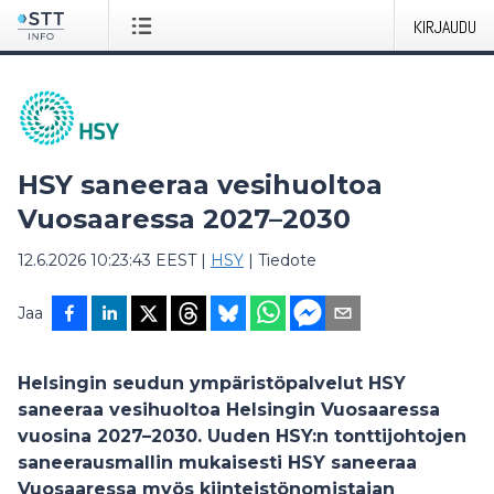
KIRJAUDU
HSY saneeraa vesihuoltoa
Vuosaaressa 2027–2030
12.6.2026 10:23:43 EEST
|
HSY
|
Tiedote
Jaa
Helsingin seudun ympäristöpalvelut HSY
saneeraa vesihuoltoa Helsingin Vuosaaressa
vuosina 2027–2030. Uuden HSY:n tonttijohtojen
saneerausmallin mukaisesti HSY saneeraa
Vuosaaressa myös kiinteistönomistajan