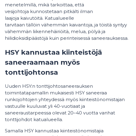
menetelmillä, mikä tarkoittaa, että
vesijohtoja kunnostetaan pitkälti ilman
laajoja kaivutöitä. Katualueelle
tarvitaan tällöin vähemmän kaivantoja, ja töistä syntyy
vähemmän liikennehäiriöitä, melua, pölyä ja
hiilidioksidipäästöjä kuin perinteisessä saneerauksessa.
HSY kannustaa kiinteistöjä
saneeraamaan myös
tonttijohtonsa
Uuden HSY:n tonttijohtosaneerauksen
toimintatapamallin mukaisesti HSY saneeraa
runkojohtojen yhteydessä myös kiinteistönomistajan
vastuulle kuuluvat yli 40-vuotiaat ja
saneeraustarpeessa olevat 20–40 vuotta vanhat
tonttijohdot katualueella.
Samalla HSY kannustaa kiinteistönomistajia