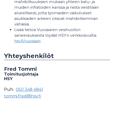
mahdollisuuksien mukaan yhteen katu- ja
muiden infratöiden kanssa ja niistä viestitään
alueellisesti, jotta työmaiden vaikutukset
asukkaiden arkeen olisivat mahdollisimman
vähäisiä.
Lisää tietoa Vuosaaren vesihuollon
saneerauksesta löydät HSY:n verkkosivuilta:
hsy.fi/vuosaari
.
Yhteyshenkilöt
Fred Tommi
Toimitusjohtaja
HSY
Puh:
050 348 4841
tommi.fred@hsy.fi