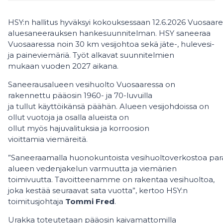
HSY:n hallitus hyväksyi kokouksessaan 12.6.2026 Vuosaare
aluesaneerauksen hankesuunnitelman. HSY saneeraa
Vuosaaressa noin 30 km vesijohtoa sekä jäte-, hulevesi-
ja paineviemäriä. Työt alkavat suunnitelmien
mukaan vuoden 2027 aikana.
Saneerausalueen vesihuolto Vuosaaressa on
rakennettu pääosin 1960- ja 70-luvuilla
ja tullut käyttöikänsä päähän. Alueen vesijohdoissa on
ollut vuotoja ja osalla alueista on
ollut myös hajuvalituksia ja korroosion
vioittamia viemäreitä.
”Saneeraamalla huonokuntoista vesihuoltoverkostoa 
alueen vedenjakelun varmuutta ja viemärien
toimivuutta. Tavoitteenamme on rakentaa vesihuoltoa,
joka kestää seuraavat sata vuotta”, kertoo HSY:n
toimitusjohtaja
Tommi Fred
.
Urakka toteutetaan pääosin kaivamattomilla