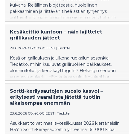
kuivana. Reiällinen biojäteastia, huolellinen
pakkaaminen ja riittävän tiheä astian tyhjennys
auttavat pitämään biojätteen siistinä myös helteillä.
Helsingin seudun ympäristöpalvelut HSY vinkkaa
helpot niksit biojätteen sujuvaan lajitteluun, joiden
Kesäkeittiö kuntoon – näin lajittelet
avulla hajut ja kutsumattomat kesävieraat pysyvät
grillikauden jätteet
loitolla.
29.6.2026 08:00:00 EEST
|
Tiedote
Kesä on grillauksen ja ulkona ruokailun sesonkia.
Tiedätkö, mihin kuuluvat grilliruokien pakkaukset,
alumiinifoliot ja kertakäyttögrillit? Helsingin seudun
ympäristöpalvelut HSY kokosi vinkit kesäkeittiön
yleisimpiin lajittelutilanteisiin.
Sortti-keräysautojen suosio kasvoi –
erityisesti vaarallista jätettä tuotiin
aikaisempaa enemmän
23.6.2026 08:46:00 EEST
|
Tiedote
Asukkaat toivat maalis–kesäkuussa 2026 kiertäneisiin
HSY:n Sortti-keräysautoihin yhteensä 161 000 kiloa