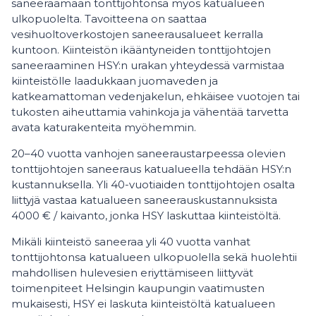
saneeraamaan tonttijohtonsa myös katualueen
ulkopuolelta. Tavoitteena on saattaa
vesihuoltoverkostojen saneerausalueet kerralla
kuntoon. Kiinteistön ikääntyneiden tonttijohtojen
saneeraaminen HSY:n urakan yhteydessä varmistaa
kiinteistölle laadukkaan juomaveden ja
katkeamattoman vedenjakelun, ehkäisee vuotojen tai
tukosten aiheuttamia vahinkoja ja vähentää tarvetta
avata katurakenteita myöhemmin.
20–40 vuotta vanhojen saneeraustarpeessa olevien
tonttijohtojen saneeraus katualueella tehdään HSY:n
kustannuksella. Yli 40-vuotiaiden tonttijohtojen osalta
liittyjä vastaa katualueen saneerauskustannuksista
4000 € / kaivanto, jonka HSY laskuttaa kiinteistöltä.
Mikäli kiinteistö saneeraa yli 40 vuotta vanhat
tonttijohtonsa katualueen ulkopuolella sekä huolehtii
mahdollisen hulevesien eriyttämiseen liittyvät
toimenpiteet Helsingin kaupungin vaatimusten
mukaisesti, HSY ei laskuta kiinteistöltä katualueen