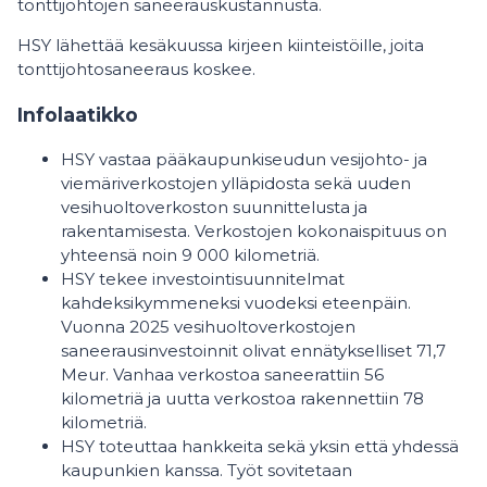
tonttijohtojen saneerauskustannusta.
HSY lähettää kesäkuussa kirjeen kiinteistöille, joita
tonttijohtosaneeraus koskee.
Infolaatikko
HSY vastaa pääkaupunkiseudun vesijohto- ja
viemäriverkostojen ylläpidosta sekä uuden
vesihuoltoverkoston suunnittelusta ja
rakentamisesta. Verkostojen kokonaispituus on
yhteensä noin 9 000 kilometriä.
HSY tekee investointisuunnitelmat
kahdeksikymmeneksi vuodeksi eteenpäin.
Vuonna 2025 vesihuoltoverkostojen
saneerausinvestoinnit olivat ennätykselliset 71,7
Meur. Vanhaa verkostoa saneerattiin 56
kilometriä ja uutta verkostoa rakennettiin 78
kilometriä.
HSY toteuttaa hankkeita sekä yksin että yhdessä
kaupunkien kanssa. Työt sovitetaan