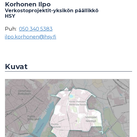
Korhonen Ilpo
Verkostoprojektit-yksikön päällikkö
HSY
Puh:
050 340 5383
ilpo.korhonen@hsy.fi
Kuvat