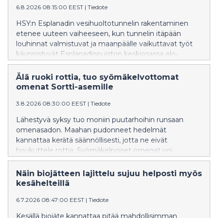
6.8.2026 08:15:00 EEST
|
Tiedote
HSY:n Esplanadin vesihuoltotunnelin rakentaminen
etenee uuteen vaiheeseen, kun tunnelin itäpään
louhinnat valmistuvat ja maanpäälle vaikuttavat työt
käynnistyvät Esplanadinpuiston keskiosassa elo-
syyskuussa 2026.
Älä ruoki rottia, tuo syömäkelvottomat
omenat Sortti-asemille
3.8.2026 08:30:00 EEST
|
Tiedote
Lähestyvä syksy tuo moniin puutarhoihin runsaan
omenasadon. Maahan pudonneet hedelmät
kannattaa kerätä säännöllisesti, jotta ne eivät
houkuttele rottia. Syömäkelpoiset omenat voi
hyödyntää itse tai antaa eteenpäin, ja suuremmat
määrät huonokuntoisia omenoita voi tuoda HSY:n
Näin biojätteen lajittelu sujuu helposti myös
Sortti-asemille.
kesähelteillä
6.7.2026 08:47:00 EEST
|
Tiedote
Kesällä biojäte kannattaa pitää mahdollisimman