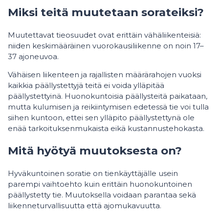
Miksi teitä muutetaan sorateiksi?
Muutettavat tieosuudet ovat erittäin vähäliikenteisiä:
niiden keskimääräinen vuorokausiliikenne on noin 17–
37 ajoneuvoa.
Vähäisen liikenteen ja rajallisten määrärahojen vuoksi
kaikkia päällystettyjä teitä ei voida ylläpitää
päällystettyinä. Huonokuntoisia päällysteitä paikataan,
mutta kulumisen ja reikiintymisen edetessä tie voi tulla
siihen kuntoon, ettei sen ylläpito päällystettynä ole
enää tarkoituksenmukaista eikä kustannustehokasta.
Mitä hyötyä muutoksesta on?
Hyväkuntoinen soratie on tienkäyttäjälle usein
parempi vaihtoehto kuin erittäin huonokuntoinen
päällystetty tie. Muutoksella voidaan parantaa sekä
liikenneturvallisuutta että ajomukavuutta.