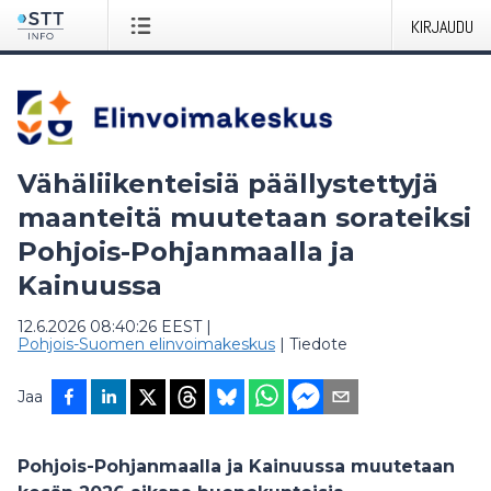
KIRJAUDU
Vähäliikenteisiä päällystettyjä
maanteitä muutetaan sorateiksi
Pohjois-Pohjanmaalla ja
Kainuussa
12.6.2026 08:40:26 EEST
|
Pohjois-Suomen elinvoimakeskus
|
Tiedote
Jaa
Pohjois-Pohjanmaalla ja Kainuussa muutetaan