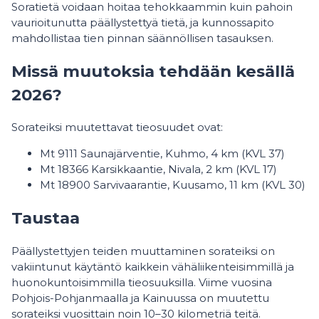
Soratietä voidaan hoitaa tehokkaammin kuin pahoin
vaurioitunutta päällystettyä tietä, ja kunnossapito
mahdollistaa tien pinnan säännöllisen tasauksen.
Missä muutoksia tehdään kesällä
2026?
Sorateiksi muutettavat tieosuudet ovat:
Mt 9111 Saunajärventie, Kuhmo, 4 km (KVL 37)
Mt 18366 Karsikkaantie, Nivala, 2 km (KVL 17)
Mt 18900 Sarvivaarantie, Kuusamo, 11 km (KVL 30)
Taustaa
Päällystettyjen teiden muuttaminen sorateiksi on
vakiintunut käytäntö kaikkein vähäliikenteisimmillä ja
huonokuntoisimmilla tieosuuksilla. Viime vuosina
Pohjois-Pohjanmaalla ja Kainuussa on muutettu
sorateiksi vuosittain noin 10–30 kilometriä teitä.