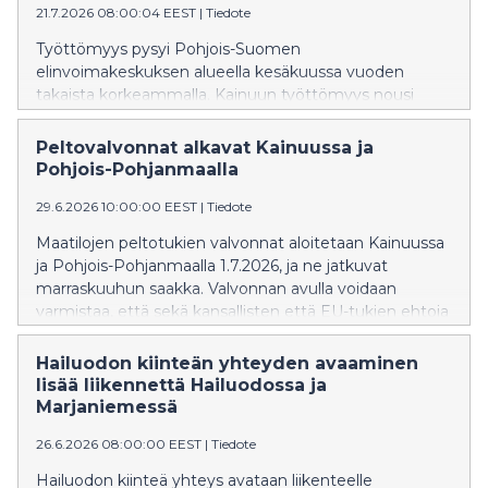
21.7.2026 08:00:04 EEST
|
Tiedote
Työttömyys pysyi Pohjois-Suomen
elinvoimakeskuksen alueella kesäkuussa vuoden
takaista korkeammalla. Kainuun työttömyys nousi
viime vuodesta 10 % ja Pohjois-Pohjanmaan 5 %. Sekä
pitkäaikaistyöttömyys että nuorisotyöttömyys ovat
Peltovalvonnat alkavat Kainuussa ja
viime vuotta korkeammalla. Työvoiman kysyntä on
Pohjois-Pohjanmaalla
edelleen vähäistä.
29.6.2026 10:00:00 EEST
|
Tiedote
Maatilojen peltotukien valvonnat aloitetaan Kainuussa
ja Pohjois-Pohjanmaalla 1.7.2026, ja ne jatkuvat
marraskuuhun saakka. Valvonnan avulla voidaan
varmistaa, että sekä kansallisten että EU-tukien ehtoja
noudatetaan. Valvontojen tavoitteena on myös
viljelijöiden oikeusturva ja tasapuolinen kohtelu
Hailuodon kiinteän yhteyden avaaminen
hallinnossa.
lisää liikennettä Hailuodossa ja
Marjaniemessä
26.6.2026 08:00:00 EEST
|
Tiedote
Hailuodon kiinteä yhteys avataan liikenteelle