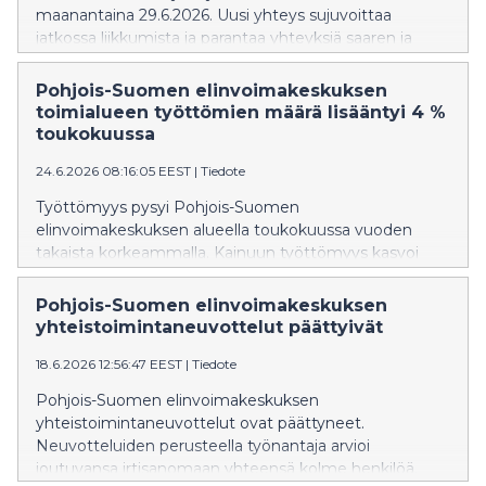
maanantaina 29.6.2026. Uusi yhteys sujuvoittaa
jatkossa liikkumista ja parantaa yhteyksiä saaren ja
mantereen välillä. Avajaispäivänä ja sitä seuraavina
viikkoina alueella liikkuu kuitenkin tavallista enemmän
Pohjois-Suomen elinvoimakeskuksen
ajoneuvoja. Paikalle saapuvien kannattaa varautua
toimialueen työttömien määrä lisääntyi 4 %
ruuhkiin ja mahdollisiin viivästyksiin. Turvallisuuden
toukokuussa
varmistamiseksi tienkäyttäjiltä toivotaan huolellisuutta
24.6.2026 08:16:05 EEST
|
Tiedote
ja rauhallista ajotapaa.
Työttömyys pysyi Pohjois-Suomen
elinvoimakeskuksen alueella toukokuussa vuoden
takaista korkeammalla. Kainuun työttömyys kasvoi
viime vuodesta 5 % ja Pohjois-Pohjanmaan 4 %. Sekä
pitkäaikaistyöttömyys että nuorisotyöttömyys ovat
Pohjois-Suomen elinvoimakeskuksen
merkittävästi viime vuotta korkeammalla. Työvoiman
yhteistoimintaneuvottelut päättyivät
kysyntä on huomattavasti edellisvuotta heikompaa.
18.6.2026 12:56:47 EEST
|
Tiedote
Pohjois-Suomen elinvoimakeskuksen
yhteistoimintaneuvottelut ovat päättyneet.
Neuvotteluiden perusteella työnantaja arvioi
joutuvansa irtisanomaan yhteensä kolme henkilöä.