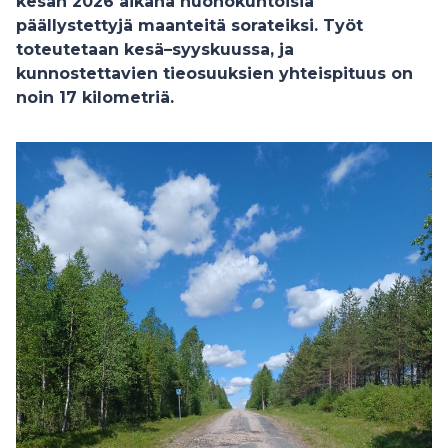
kesän 2026 aikana huonokuntoisia
päällystettyjä maanteitä sorateiksi. Työt
toteutetaan kesä–syyskuussa, ja
kunnostettavien tieosuuksien yhteispituus on
noin 17 kilometriä.