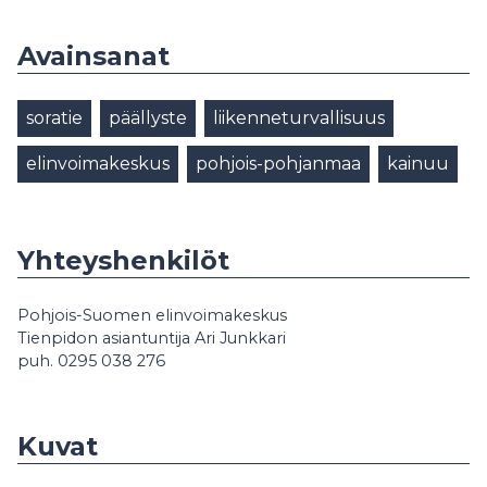
Avainsanat
soratie
päällyste
liikenneturvallisuus
elinvoimakeskus
pohjois-pohjanmaa
kainuu
Yhteyshenkilöt
Pohjois-Suomen elinvoimakeskus
Tienpidon asiantuntija Ari Junkkari
puh. 0295 038 276
Kuvat