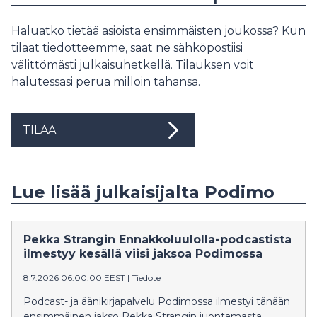
Haluatko tietää asioista ensimmäisten joukossa? Kun
tilaat tiedotteemme, saat ne sähköpostiisi
välittömästi julkaisuhetkellä. Tilauksen voit
halutessasi perua milloin tahansa.
TILAA
Lue lisää julkaisijalta Podimo
Pekka Strangin Ennakkoluulolla-podcastista
ilmestyy kesällä viisi jaksoa Podimossa
8.7.2026 06:00:00 EEST
|
Tiedote
Podcast- ja äänikirjapalvelu Podimossa ilmestyi tänään
ensimmäinen jakso Pekka Strangin juontamasta