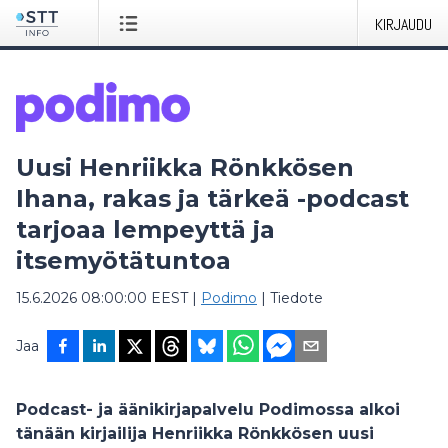
KIRJAUDU
Uusi Henriikka Rönkkösen
Ihana, rakas ja tärkeä -podcast
tarjoaa lempeyttä ja
itsemyötätuntoa
15.6.2026 08:00:00 EEST
|
Podimo
|
Tiedote
Jaa
Podcast- ja äänikirjapalvelu Podimossa alkoi
tänään
kirjailija Henriikka Rönkkösen uusi