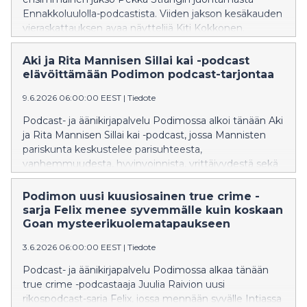
Ennakkoluulolla-podcastista. Viiden jakson kesäkauden
vieraskattauksen avaa näyttelijä Kiti Kokkonen.
Tulevissa jaksoissa nähdään mm. Jukka Lindström,
Pippa Laukka ja SANNI.
Aki ja Rita Mannisen Sillai kai -podcast
elävöittämään Podimon podcast-tarjontaa
9.6.2026 06:00:00 EEST
|
Tiedote
Podcast- ja äänikirjapalvelu Podimossa alkoi tänään Aki
ja Rita Mannisen Sillai kai -podcast, jossa Mannisten
pariskunta keskustelee parisuhteesta,
vanhemmuudesta, hyvinvoinnista, yrittäjyydestä sekä
elämän merkittävistä pienistä ja suurista asioista.
Podimon uusi kuusiosainen true crime -
sarja Felix menee syvemmälle kuin koskaan
Goan mysteerikuolematapaukseen
3.6.2026 06:00:00 EEST
|
Tiedote
Podcast- ja äänikirjapalvelu Podimossa alkaa tänään
true crime -podcastaaja Juulia Raivion uusi
rikospodcast-sarja Felix, jossa mennään syvälle Intiassa