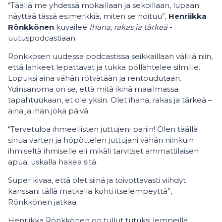
“Täällä me yhdessä mokaillaan ja sekoillaan, lupaan
näyttää tässä esimerkkiä, miten se hoituu”,
Henriikka
Rönkkönen
kuvailee
Ihana, rakas ja tärkeä
-
uutuspodcastiaan.
Rönkkösen uudessa podcastissa seikkaillaan välillä niin,
että lahkeet lepattavat ja tukka pöllähtelee silmille.
Lopuksi aina vähän rötvätään ja rentoudutaan.
Ydinsanoma on se, että mitä ikinä maailmassa
tapahtuukaan, et ole yksin. Olet ihana, rakas ja tärkeä –
aina ja ihan joka päivä.
“Tervetuloa ihmeellisten juttujeni pariin! Olen täällä
sinua varten ja höpöttelen juttujani vähän niinkuin
ihmiseltä ihmiselle eli mikäli tarvitset ammattilaisen
apua, uskalla hakea sitä.
Super kivaa, että olet siinä ja toivottavasti viihdyt
kanssani tällä matkalla kohti itselempeyttä”,
Rönkkönen jatkaa.
Henriikka Rönkkönen on tullut tutuksi lempeillä