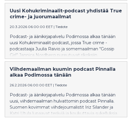
vuonna 2015 kuolleen Felix Dahlin tapaukseen. Raivio
hyödyntää sarjassa keskusteluja Felixin äidin kanssa,
Uusi Kohukriminaalit-podcast yhdistää True
poliisiraportteja sekä muita viranomaisdokumentteja
crime- ja juorumaailmat
tavoitteenaan valoittaa sitä mitä Goassa oikeasti
20.3.2026 06:00:00 EET
|
Tiedote
tapahtui.
Podcast- ja äänikirjapalvelu Podimossa alkaa tänään
uusi Kohukriminaalit-podcast, jossa True crime -
podcastaaja Juulia Raivio ja somemaailman “Gossip
Girl” Jannica Nordberg pureutuvat rikoksiin,
skandaaleihin ja mysteereihin, jotka nousivat viraaleiksi
verkossa.
Viihdemaailman kuumin podcast Pinnalla
alkaa Podimossa tänään
26.2.2026 06:00:00 EET
|
Tiedote
Podcast- ja äänikirjapalvelu Podimossa alkaa tänään
uusi, viihdemaailman hulvattomin podcast Pinnalla.
Suomen kovimmat viihdejournalistit Iriz Silander ja
Katri Utula lupaavat teräviä ja koukuttavia sukelluksia
siihen, mistä todella puhutaan ja miksi.