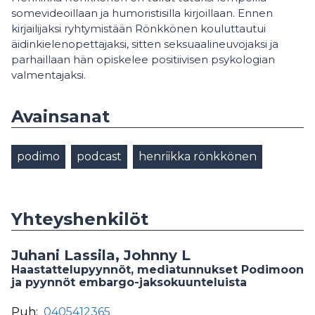
somevideoillaan ja humoristisilla kirjoillaan. Ennen
kirjailijaksi ryhtymistään Rönkkönen kouluttautui
äidinkielenopettajaksi, sitten seksuaalineuvojaksi ja
parhaillaan hän opiskelee positiivisen psykologian
valmentajaksi.
Avainsanat
podimo
podcast
henriikka rönkkönen
Yhteyshenkilöt
Juhani Lassila, Johnny L
Haastattelupyynnöt, mediatunnukset Podimoon
ja pyynnöt embargo-jaksokuunteluista
Puh:
0405412365