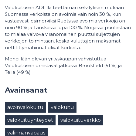
Valokuitusen ADL:llä teettämän selvityksen mukaan
Suomessa verkoista on avoimia vain noin 30 %, kun
vastaavasti esimerkiksi Ruotsissa avoimia verkkoja on
noin 90 % ja Tanskassa jopa 100 %. Norjassa puolestaan
toimialaa valvova viranomainen puuttui suljettujen
verkkojen toimintaan, koska kuluttajien maksamat
nettiliittymähinnat olivat korkeita.
Meneillään olevan yrityskaupan vahvistuttua
Valokuitusen omistavat jatkossa Brookfield (51 %) ja
Telia (49 %).
Avainsanat
avoinvalokuitu
valokuitu
valokuituyhteydet
valokuituverkko
valinnanvapaus