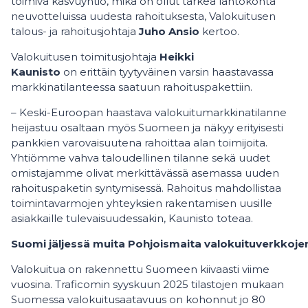
toimiva kasvuyhtiö, mikä on ollut tärkeä lähtökohta
neuvotteluissa uudesta rahoituksesta, Valokuitusen
talous- ja rahoitusjohtaja
Juho Ansio
kertoo.
Valokuitusen toimitusjohtaja
Heikki
Kaunisto
on erittäin tyytyväinen varsin haastavassa
markkinatilanteessa saatuun rahoituspakettiin.
– Keski-Euroopan haastava valokuitumarkkinatilanne
heijastuu osaltaan myös Suomeen ja näkyy erityisesti
pankkien varovaisuutena rahoittaa alan toimijoita.
Yhtiömme vahva taloudellinen tilanne sekä uudet
omistajamme olivat merkittävässä asemassa uuden
rahoituspaketin syntymisessä. Rahoitus mahdollistaa
toimintavarmojen yhteyksien rakentamisen uusille
asiakkaille tulevaisuudessakin, Kaunisto toteaa.
Suomi jäljessä muita Pohjoismaita valokuituverkko
Valokuitua on rakennettu Suomeen kiivaasti viime
vuosina. Traficomin syyskuun 2025 tilastojen mukaan
Suomessa valokuitusaatavuus on kohonnut jo 80