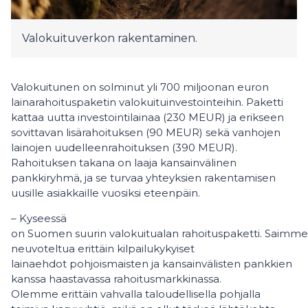
Valokuituverkon rakentaminen.
Valokuitunen on solminut yli 700 miljoonan euron
lainarahoituspaketin valokuituinvestointeihin. Paketti
kattaa uutta investointilainaa (230 MEUR) ja erikseen
sovittavan lisärahoituksen (90 MEUR) sekä vanhojen
lainojen uudelleenrahoituksen (390 MEUR).
Rahoituksen takana on laaja kansainvälinen
pankkiryhmä, ja se turvaa yhteyksien rakentamisen
uusille asiakkaille vuosiksi eteenpäin.
– Kyseessä
on Suomen suurin valokuitualan rahoituspaketti. Saimme
neuvoteltua erittäin kilpailukykyiset
lainaehdot pohjoismaisten ja kansainvälisten pankkien
kanssa haastavassa rahoitusmarkkinassa.
Olemme erittäin vahvalla taloudellisella pohjalla