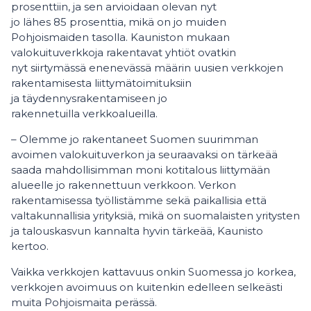
prosenttiin, ja sen arvioidaan olevan nyt
jo lähes 85 prosenttia, mikä on jo muiden
Pohjoismaiden tasolla. Kauniston mukaan
valokuituverkkoja rakentavat yhtiöt ovatkin
nyt siirtymässä enenevässä määrin uusien verkkojen
rakentamisesta liittymätoimituksiin
ja täydennysrakentamiseen jo
rakennetuilla verkkoalueilla.
– Olemme jo rakentaneet Suomen suurimman
avoimen valokuituverkon ja seuraavaksi on tärkeää
saada mahdollisimman moni kotitalous liittymään
alueelle jo rakennettuun verkkoon. Verkon
rakentamisessa työllistämme sekä paikallisia että
valtakunnallisia yrityksiä, mikä on suomalaisten yritysten
ja talouskasvun kannalta hyvin tärkeää, Kaunisto
kertoo.
Vaikka verkkojen kattavuus onkin Suomessa jo korkea,
verkkojen avoimuus on kuitenkin edelleen selkeästi
muita Pohjoismaita perässä.