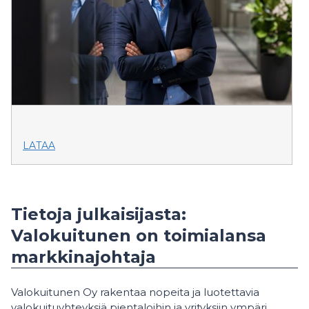
LATAA
Tietoja julkaisijasta:
Valokuitunen on toimialansa
markkinajohtaja
Valokuitunen Oy rakentaa nopeita ja luotettavia
valokuituyhteyksiä pientaloihin ja yrityksiin ympäri