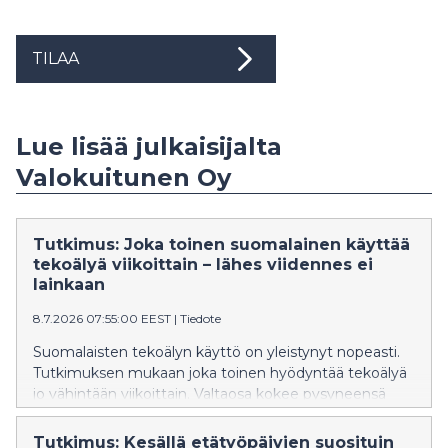
TILAA
Lue lisää julkaisijalta
Valokuitunen Oy
Tutkimus: Joka toinen suomalainen käyttää
tekoälyä viikoittain – lähes viidennes ei
lainkaan
8.7.2026 07:55:00 EEST
|
Tiedote
Suomalaisten tekoälyn käyttö on yleistynyt nopeasti.
Tutkimuksen mukaan joka toinen hyödyntää tekoälyä
jo vähintään viikoittain. Valtaosa kokee pysyneensä
kehityksessä mukana ja luottaa omaan
arviointikykyynsä erottaa luotettava tieto.
Tutkimus: Kesällä etätyöpäivien suosituin