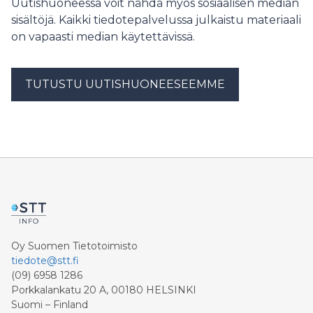
toimimaan KKV:n vaatimusten mukaisesti. ”On hyvä
Uutishuoneessa voit nähdä myös sosiaalisen median
asia, että kuluttajan eduista pidetään huolta”,
sisältöjä. Kaikki tiedotepalvelussa julkaistu materiaali
markkinointi- ja viestintäjohtaja Lisa Kukila sanoo.
on vapaasti median käytettävissä.
TUTUSTU UUTISHUONEESEEMME
Oy Suomen Tietotoimisto
tiedote@stt.fi
(09) 6958 1286
Porkkalankatu 20 A, 00180 HELSINKI
Suomi – Finland