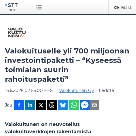
KIRJAUDU
Valokuituselle yli 700 miljoonan
investointipaketti – “Kyseessä
toimialan suurin
rahoituspaketti”
15.6.2026 07:56:00 EEST
|
Valokuitunen Oy
|
Tiedote
Jaa
Valokuitunen on neuvotellut
valokuituverkkojen rakentamista