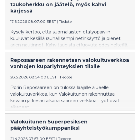
taukoherkku on jäätelö, myös kahvi
kärjessä
17.6.2026 08:07:00 EEST
|
Tiedote
Kysely kertoo, että suomalaisten etätyöpäiviin
kuuluvat kesällä rauhallisempi netinkäyttö ja pienet
arjen nautinnot. Kahvitauoista ei luovuta edes helteillä.
Nuorempi ikäpolvi nauttii auringonotosta etäpäivien
tauoilla.
Reposaareen rakennetaan valokuituverkkoa
vanhojen kupariyhteyksien tilalle
28.5.2026 08:54:00 EEST
|
Tiedote
Porin Reposaareen on tulossa laajalle alueelle
valokuituverkkoa, kun Valokuitunen rakennuttaa
kevään ja kesän aikana saareen verkkoa. Työt ovat
alkaneet.
Valokuitunen Superpesiksen
pääyhteistyökumppaniksi
21.4.2026 07:57:00 EEST
|
Tiedote