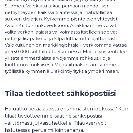
Suomen. Valokuitu takaa parhaan mahdollisen
nettiyhteyden kaikissa tilanteissa ja mahdollistaa
sujuvan digiarjen. Kytkemme pientalojen yhteydet
Avoin Kuitu -runkoverkkoon. Asiakkaamme voivat
valita verkon laajasta valikoimasta itselleen sopivat
netti- ja lisäpalvelut ja kilpailuttaa niitä rajattomasti.
Valokuitunen on markkinajohtaja – verkkomme kattaa
yli 450 000 kotitaloutta Suomessa. Meillä työskentelee
yli sata ammattilaista arvojemme rohkeus, ilo ja
luottamus mukaisesti. Valokuiturakentamisemme
työllistää kymmeniä urakointiyrityksiä ympäri maan.
Tilaa tiedotteet sähköpostiisi
Haluatko tietää asioista ensimmäisten joukossa? Kun
tilaat tiedotteemme, saat ne sähköpostiisi
välittömästi julkaisuhetkellä. Tilauksen voit
halutessasi perua milloin tahansa.