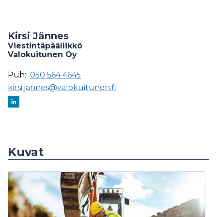
Kirsi Jännes
Viestintäpäällikkö
Valokuitunen Oy
Puh:
050 564 4645
kirsi.jannes@valokuitunen.fi
Kuvat