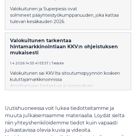
Valokuitunen ja Superpesis ovat
solmineet pääyhteistyökumppanuuden, joka kattaa
tulevan kesäkauden 2026.
Valokuitunen tarkentaa
hintamarkkinointiaan KKV:n ohjeistuksen
mukaisesti
1.4.2026 14:53:41 EEST
|
Tiedote
Valokuitunen sai KKV:lta sitoutumispyynnön koskien
kuluttajamarkkinoinnissa
ilmoittamiaan hintaetuja ja sopimuksen
määräaikaisuuksia. Kuluttajansuojalaki edellyttää,
että sopimuksen määräaikaisuus
ja hinnan muodostumisen perusteet kerrotaan samassa
Uutishuoneessa voit lukea tiedotteitamme ja
yhteydessä mainostetun edun välittömässä
muuta julkaisemaamme materiaalia. Löydät sieltä
läheisyydessä, eikä lisätietoja voi kertoa pelkästään
niin yhteyshenkilöidemme tiedot kuin vapaasti
esimerkiksi kampanjapostikortin kääntöpuolella tai
julkaistavissa olevia kuvia ja videoita.
kampanjanettisivulla. Valokuitunen sitoutuu jatkossa