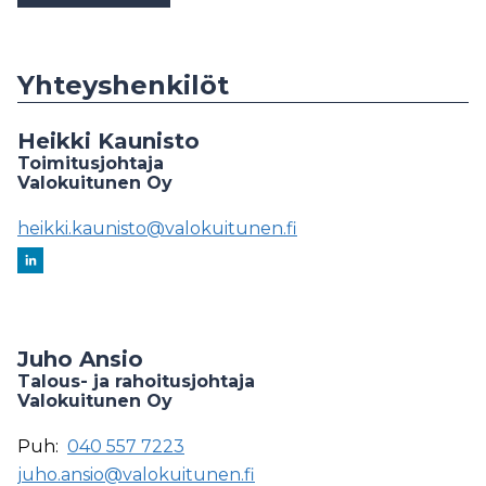
Yhteyshenkilöt
Heikki Kaunisto
Toimitusjohtaja
Valokuitunen Oy
heikki.kaunisto@valokuitunen.fi
Juho Ansio
Talous- ja rahoitusjohtaja
Valokuitunen Oy
Puh:
040 557 7223
juho.ansio@valokuitunen.fi