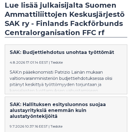
Lue lisää julkaisijalta Suomen
Ammattiliittojen Keskusjärjestö
SAK ry - Finlands Fackförbunds
Centralorganisation FFC rf
SAK: Budjettiehdotus unohtaa työttömät
4.8.2026 17:01:14 EEST
|
Tiedote
SAK:n pääekonomisti Patrizio Lainàn mukaan
valtionvarainministeriön budjettiehdotuksessa olisi
pitänyt keskittyä työttömyyden torjuntaan ja
kansalaisten luottamuksen vahvistamiseen.
SAK: Hallituksen esitysluonnos suojaa
alustayrityksiä enemmän kuin
alustatyöntekijöitä
9.7.2026 10:37:16 EEST
|
Tiedote