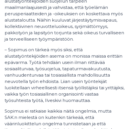
alustatyöntekijöiden suojelun tarpeen
maailmanlaajuisesti ja vahvistaa, että työelämän
perusperiaatteiden ja -oikeuksien on koskettava myös
alustataloutta. Näihin kuuluvat järjestäytymisvapaus,
kollektiivinen neuvotteluoikeus, syrjimättömyys,
pakkotyön ja lapsityön torjunta sekä oikeus turvalliseen
ja terveelliseen työympäristöön.
– Sopimus on tärkeä myös siksi, että
alustatyöntekijöiden asema on monissa maissa erittäin
epävarma. Työtä tehdään usein ilman riittävää
sosiaaliturvaa, työsuojelua, tapaturmavakuutusta,
vanhuudenturvaa tai tosiasiallista mahdollisuutta
neuvotella työn ehdoista. Liian usein työntekijät
luokitellaan virheellisesti itsensä työllistäjiksi tai yrittäjiksi,
vaikka työn tosiasiallinen organisointi vastaa
työsuhteista työtä, Ilveskivi huomauttaa.
Sopimus ei ratkaise kaikkia näitä ongelmia, mutta
SAK:n mielestä on kuitenkin tärkeää, että
väärinluokittelun ongelma tunnistetaan ja että