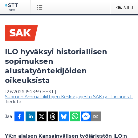
KIRJAUDU
ILO hyväksyi historiallisen
sopimuksen
alustatyöntekijöiden
oikeuksista
12.6.2026 15:23:59 EEST
|
Suomen Ammattiliittojen Keskusjärjestö SAK ry - Finlands Fac
Tiedote
Jaa
YK:n alaisen Kansainvälisen työjärjestön ILO:n