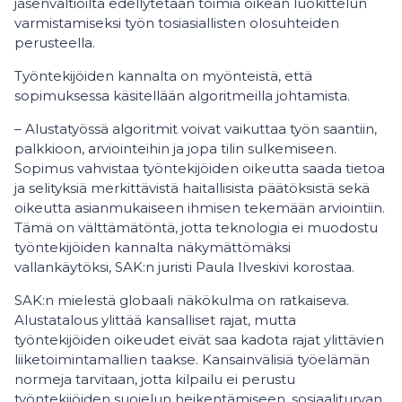
jäsenvaltioilta edellytetään toimia oikean luokittelun
varmistamiseksi työn tosiasiallisten olosuhteiden
perusteella.
Työntekijöiden kannalta on myönteistä, että
sopimuksessa käsitellään algoritmeilla johtamista.
– Alustatyössä algoritmit voivat vaikuttaa työn saantiin,
palkkioon, arviointeihin ja jopa tilin sulkemiseen.
Sopimus vahvistaa työntekijöiden oikeutta saada tietoa
ja selityksiä merkittävistä haitallisista päätöksistä sekä
oikeutta asianmukaiseen ihmisen tekemään arviointiin.
Tämä on välttämätöntä, jotta teknologia ei muodostu
työntekijöiden kannalta näkymättömäksi
vallankäytöksi, SAK:n juristi Paula Ilveskivi korostaa.
SAK:n mielestä globaali näkökulma on ratkaiseva.
Alustatalous ylittää kansalliset rajat, mutta
työntekijöiden oikeudet eivät saa kadota rajat ylittävien
liiketoimintamallien taakse. Kansainvälisiä työelämän
normeja tarvitaan, jotta kilpailu ei perustu
työntekijöiden suojelun heikentämiseen, sosiaaliturvan