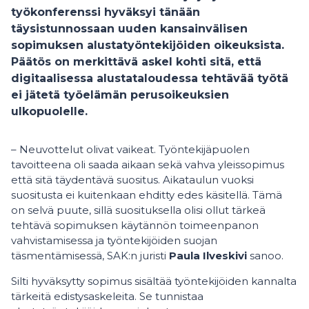
työkonferenssi hyväksyi tänään
täysistunnossaan uuden kansainvälisen
sopimuksen alustatyöntekijöiden oikeuksista.
Päätös on merkittävä askel kohti sitä, että
digitaalisessa alustataloudessa tehtävää työtä
ei jätetä työelämän perusoikeuksien
ulkopuolelle.
– Neuvottelut olivat vaikeat. Työntekijäpuolen
tavoitteena oli saada aikaan sekä vahva yleissopimus
että sitä täydentävä suositus. Aikataulun vuoksi
suositusta ei kuitenkaan ehditty edes käsitellä. Tämä
on selvä puute, sillä suosituksella olisi ollut tärkeä
tehtävä sopimuksen käytännön toimeenpanon
vahvistamisessa ja työntekijöiden suojan
täsmentämisessä, SAK:n juristi
Paula Ilveskivi
sanoo.
Silti hyväksytty sopimus sisältää työntekijöiden kannalta
tärkeitä edistysaskeleita. Se tunnistaa