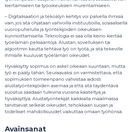
kiertämiseen tai työoikeuksien murentamiseen.
– Digitalisaation ja tekoälyn kehitys voi palvella ihmisiä
vain, jos sitä ohjataan vahvoilla instituutioilla, sosiaalisella
vuoropuhelulla ja työntekijöiden oikeuksien
kunnioittamisella. Teknologia ei saa olla keino kiertää
työelämän pelisääntöjä. Alustan, sovelluksen tai
algoritmin kautta tehtävä työ on työtä, ja sitä tekeville
ihmisille kuuluvat työelämän oikeudet.
Hyväksytty sopimus on askel oikeaan suuntaan, mutta
työ ei pääty tähän. Seuraavaksi on varmistettava, että
sopimuksen toimeenpano vahvistaa aidosti
alustatyöntekijöiden asemaa ja että sitä täydentävä
suositus saadaan tulevina vuosina käsiteltyä ja
hyväksyttyä. Alustatyöntekijät kaikkialla maailmassa
tarvitsevat selkeät oikeudet, tehokkaan suojan ja
todelliset mahdollisuudet vaikuttaa omaan työhönsä.
Avainsanat