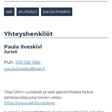
sak
alustatyö
paula ilveskivi
Yhteyshenkilöt
Paula Ilveskivi
Juristi
Puh:
050 565 1664
paula.ilveskivi@sak.fi
Tilaa SAK:n uutiskirje ja saat ajankohtaista tietoa
sähköpostiisi joka toinen viikko:
https://www.sak.fi/uutiskirje
.