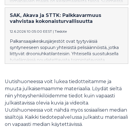
lomapäivien määrä on keskimääräistä tasoa. Suomessa
on käytännössä yksi lomapäivä enemmän kuin
maajoukossa keskimäärin. Ongelmat ovatkin ihan
SAK, Akava ja STTK: Palkkavarmuus
muualla.
vahvistaa kokonaisturvallisuutta
12.6.2026 10:05:00 EEST
|
Tiedote
Palkansaajakeskusjärjestöt ovat tyytyväisiä
syntyneeseen sopuun yhteisistä pelisäännöistä, jotka
liittyvät drooniuhkatilanteisiin. Yhteisellä suosituksella
työelämässä noudatettavista toimintatavoista
vahvistetaan kokonaisturvallisuutta.
Uutishuoneessa voit lukea tiedotteitamme ja
muuta julkaisemaamme materiaalia. Löydät sieltä
niin yhteyshenkilöidemme tiedot kuin vapaasti
julkaistavissa olevia kuvia ja videoita.
Uutishuoneessa voit nähdä myös sosiaalisen median
sisältöjä. Kaikki tiedotepalvelussa julkaistu materiaali
on vapaasti median käytettävissä.