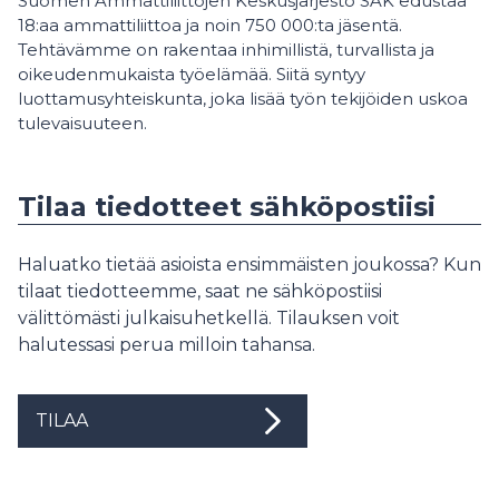
Suomen Ammattiliittojen Keskusjärjestö SAK edustaa
18:aa ammattiliittoa ja noin 750 000:ta jäsentä.
Tehtävämme on rakentaa inhimillistä, turvallista ja
oikeudenmukaista työelämää. Siitä syntyy
luottamusyhteiskunta, joka lisää työn tekijöiden uskoa
tulevaisuuteen.
Tilaa tiedotteet sähköpostiisi
Haluatko tietää asioista ensimmäisten joukossa? Kun
tilaat tiedotteemme, saat ne sähköpostiisi
välittömästi julkaisuhetkellä. Tilauksen voit
halutessasi perua milloin tahansa.
TILAA