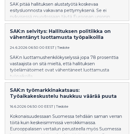
SAK pitää hallituksen alustatyötä koskevaa
esitysluonnosta vakavana pettymyksenä. Se ei
nykyisessä muodossaan täytä Euroopan unionin
alustatyödirektiivin alkuperäistä tarkoitusta eli
alustatyöntekijöiden työehtojen ja työolojen
SAK:n selvitys: Hallituksen politiikka on
parantamista.
vähentänyt luottamusta työpaikoilla
24.6.2026 06:50:00 EEST
|
Tiedote
SAK:n luottamushenkilökyselyssä jopa 78 prosenttia
vastaajista on sitä mieltä, että hallituksen
työelämätoimet ovat vähentäneet luottamusta
työpaikoilla.
SAK:n työmarkkinakatsaus:
Työaikakeskustelu haukkuu väärää puuta
16.6.2026 06:50:00 EEST
|
Tiedote
Kokonaisuudessaan Suomessa tehdään saman verran
töitä kuin keskeisimmissä verrokkimaissa.
Eurooppalaisen vertailun perusteella myös Suomessa