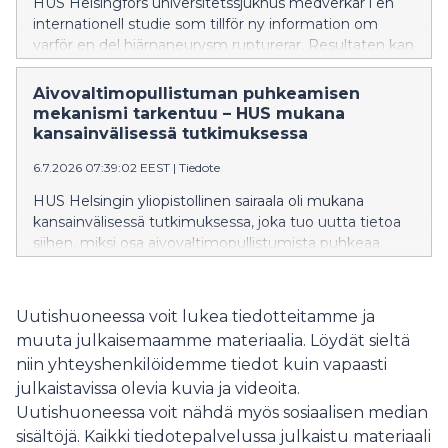
HUS Helsingfors universitetssjukhus medverkar i en
internationell studie som tillför ny information om
varför en del hjärnaneurysm rupturerar. Resultaten kan
i framtiden bidra till att bättre än i nuläget identifiera
aneurysmen med störst rupturrisk och stödja
Aivovaltimopullistuman puhkeamisen
utvecklingen av nya läkemedelsbehandlingar. Studien
mekanismi tarkentuu – HUS mukana
har publicerats i den ansedda tidskriften Nature
kansainvälisessä tutkimuksessa
Neuroscience.
6.7.2026 07:39:02 EEST
|
Tiedote
HUS Helsingin yliopistollinen sairaala oli mukana
kansainvälisessä tutkimuksessa, joka tuo uutta tietoa
siihen, miksi osa aivovaltimopullistumista puhkeaa.
Tulokset voivat tulevaisuudessa auttaa tunnistamaan
nykyistä paremmin ne pullistumat, joiden
puhkeamisriski on suurin ja tukemaan uusien
Uutishuoneessa voit lukea tiedotteitamme ja
lääkehoitojen kehittämistä. Tutkimus on julkaistu
muuta julkaisemaamme materiaalia. Löydät sieltä
arvostetussa Nature Neuroscience -lehdessä.
niin yhteyshenkilöidemme tiedot kuin vapaasti
julkaistavissa olevia kuvia ja videoita.
Uutishuoneessa voit nähdä myös sosiaalisen median
sisältöjä. Kaikki tiedotepalvelussa julkaistu materiaali