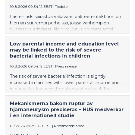
förhållanden kombinerats.
10.8.2026 09:34:12 EEST
|
Tiedote
Lasten riski sairastua vakavaan bakteeri-infektioon on
hieman suurempi perheissä, joissa vanhempien
tulotaso ja erityisesti äidin koulutus on matalampi.
Tulos perustuu ensimmäiseen koko väestön kattavaan
suomalaiseen rekisteritutkimukseen, jossa yhdistettiin
Low parental income and education level
laajat kansalliset tartuntatauti- ja sosioekonomiset
may be linked to the risk of severe
aineistot.
bacterial infections in children
10.8.2026 09:34:12 EEST
|
Press release
The risk of severe bacterial infection is slightly
increased in families with lower parental income and,
in particular, lower maternal education level. The
results are based on the first Finnish registry study
that covered the entire population, combining
Mekanismerna bakom ruptur av
extensive national records on infectious diseases and
hjärnaneurysm preciseras – HUS medverkar
socio-economic data.
i en internationell studie
6.7.2026 07:39:02 EEST
|
Pressmeddelande