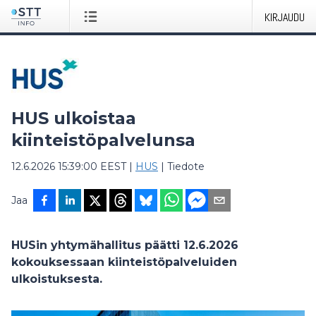
KIRJAUDU
HUS ulkoistaa
kiinteistöpalvelunsa
12.6.2026 15:39:00 EEST
|
HUS
|
Tiedote
Jaa
HUSin yhtymähallitus päätti 12.6.2026
kokouksessaan kiinteistöpalveluiden
ulkoistuksesta.