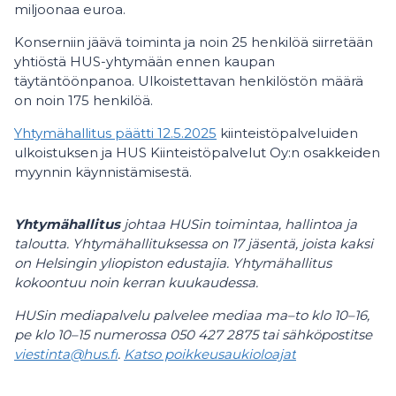
miljoonaa euroa.
Konserniin jäävä toiminta ja noin 25 henkilöä siirretään
yhtiöstä HUS-yhtymään ennen kaupan
täytäntöönpanoa. Ulkoistettavan henkilöstön määrä
on noin 175 henkilöä.
Yhtymähallitus päätti 12.5.2025
kiinteistöpalveluiden
ulkoistuksen ja HUS Kiinteistöpalvelut Oy:n osakkeiden
myynnin käynnistämisestä.
Yhtymähallitus
johtaa HUSin toimintaa, hallintoa ja
taloutta. Yhtymähallituksessa on 17 jäsentä, joista kaksi
on Helsingin yliopiston edustajia. Yhtymähallitus
kokoontuu noin kerran kuukaudessa.
HUSin mediapalvelu palvelee mediaa ma–to klo 10–16,
pe klo 10–15 numerossa 050 427 2875 tai sähköpostitse
viestinta@hus.fi
.
Katso poikkeusaukioloajat