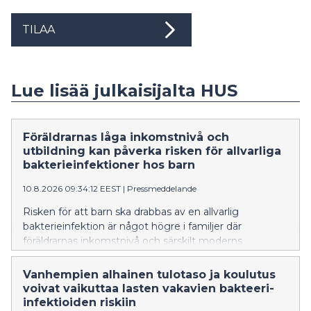
TILAA
Lue lisää julkaisijalta HUS
Föräldrarnas låga inkomstnivå och
utbildning kan påverka risken för allvarliga
bakterieinfektioner hos barn
10.8.2026 09:34:12 EEST
|
Pressmeddelande
Risken för att barn ska drabbas av en allvarlig
bakterieinfektion är något högre i familjer där
föräldrarnas inkomstnivå och särskilt moderns
utbildningsnivå är lägre. Resultatet bygger på den
första finländska registerstudien som omfattar hela
Vanhempien alhainen tulotaso ja koulutus
befolkningen, där omfattande nationella data om
voivat vaikuttaa lasten vakavien bakteeri-
smittsamma sjukdomar och socioekonomiska
infektioiden riskiin