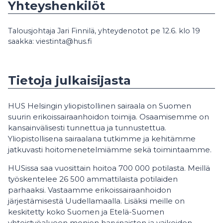
Yhteyshenkilöt
Talousjohtaja Jari Finnilä, yhteydenotot pe 12.6. klo 19
saakka: viestinta@hus.fi
Tietoja julkaisijasta
HUS Helsingin yliopistollinen sairaala on Suomen
suurin erikoissairaanhoidon toimija. Osaamisemme on
kansainvälisesti tunnettua ja tunnustettua.
Yliopistollisena sairaalana tutkimme ja kehitämme
jatkuvasti hoitomenetelmiämme sekä toimintaamme.
HUSissa saa vuosittain hoitoa 700 000 potilasta. Meillä
työskentelee 26 500 ammattilaista potilaiden
parhaaksi. Vastaamme erikoissairaanhoidon
järjestämisestä Uudellamaalla. Lisäksi meille on
keskitetty koko Suomen ja Etelä-Suomen
yhteistyöalueen monien harvinaisten ja vaikeiden