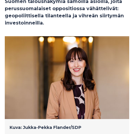
Suomen talousnäkymiä samoilla asioilla, joita
perussuomalaiset oppositiossa vähättelivät:
geopoliittisella tilanteella ja vihreän siirtymän
investoinneilla.
Kuva: Jukka-Pekka Flander/SDP