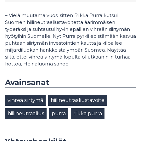
– Vielä muutama vuosi sitten Riikka Purra kutsui
Suomen hiilineutraaliustavoitetta äärimmäisen
typeräksi ja suhtautui hyvin epäillen vihreän siirtymän
hyötyihin Suomelle. Nyt Purra pyrkii edistämään kasvua
puhtaan siirtymän investointien kautta ja kilpailee
miljardiluokan hankkeista ympäri Suomea. Näyttää
siltä, ettei vihreä siirtymä lopulta ollutkaan niin turhaa
höttöä, Heinäluoma sanoo.
Avainsanat
vihreä siirtymä
hiilineutraaliustavoite
hiilineutraalius
purra
riikka purra