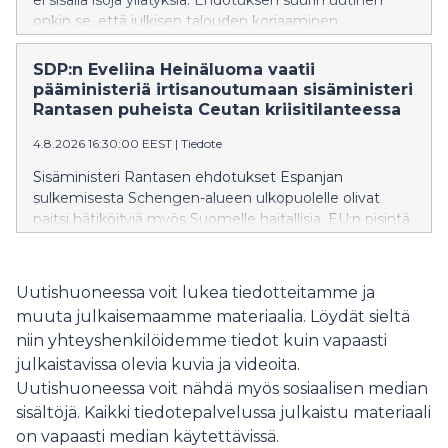
onkin se, että julkisen talouden korjaaminen
työnnetään seuraavan hallituksen syliin, SDP:n Joona
Räsänen toteaa.
SDP:n Eveliina Heinäluoma vaatii
pääministeriä irtisanoutumaan sisäministeri
Rantasen puheista Ceutan kriisitilanteessa
4.8.2026 16:30:00 EEST
|
Tiedote
Sisäministeri Rantasen ehdotukset Espanjan
sulkemisesta Schengen-alueen ulkopuolelle olivat
paitsi hätiköityjä myös Suomelle haitallisia. EU:n pisintä
itärajaa vartioivalle Suomelle on erityisen tärkeää
säilyttää muiden EU-maiden tuki ja ymmärrys
rajaturvallisuuden vaikeissa oloissa.
Uutishuoneessa voit lukea tiedotteitamme ja
muuta julkaisemaamme materiaalia. Löydät sieltä
niin yhteyshenkilöidemme tiedot kuin vapaasti
julkaistavissa olevia kuvia ja videoita.
Uutishuoneessa voit nähdä myös sosiaalisen median
sisältöjä. Kaikki tiedotepalvelussa julkaistu materiaali
on vapaasti median käytettävissä.