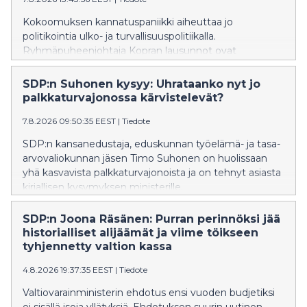
Kokoomuksen kannatuspaniikki aiheuttaa jo
politikointia ulko- ja turvallisuuspolitiikalla.
Ryhmäpuheenjohtaja Kopran lausunnot ovat
oppikirjaesimerkki siitä, miten kokoomuksen
ulkopoliittinen värisuora aiheuttaa vauhtisokeutta, joka
SDP:n Suhonen kysyy: Uhrataanko nyt jo
heikentää Suomen turvallisuutta, SDP:n Tuppurainen
palkkaturvajonossa kärvistelevät?
sanoo.
7.8.2026 09:50:35 EEST
|
Tiedote
SDP:n kansanedustaja, eduskunnan työelämä- ja tasa-
arvovaliokunnan jäsen Timo Suhonen on huolissaan
yhä kasvavista palkkaturvajonoista ja on tehnyt asiasta
kirjallisen kysymyksen ministerille.
SDP:n Joona Räsänen: Purran perinnöksi jää
historialliset alijäämät ja viime töikseen
tyhjennetty valtion kassa
4.8.2026 19:37:35 EEST
|
Tiedote
Valtiovarainministerin ehdotus ensi vuoden budjetiksi
ei sisällä isoja yllätyksiä. Ehdotuksen suurin uutinen