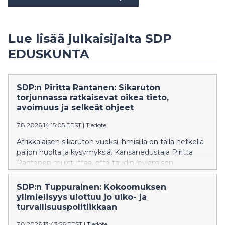
Lue lisää julkaisijalta SDP
EDUSKUNTA
SDP:n Piritta Rantanen: Sikaruton
torjunnassa ratkaisevat oikea tieto,
avoimuus ja selkeät ohjeet
7.8.2026 14:15:05 EEST
|
Tiedote
Afrikkalaisen sikaruton vuoksi ihmisillä on tällä hetkellä
paljon huolta ja kysymyksiä. Kansanedustaja Piritta
Rantanen muistuttaa, että taudin leviämisen
estäminen onnistuu vain, jos ihmisillä on käytössään
oikeaa ja ajantasaista tietoa sekä selkeät
SDP:n Tuppurainen: Kokoomuksen
toimintaohjeet.
ylimielisyys ulottuu jo ulko- ja
turvallisuuspolitiikkaan
7.8.2026 13:43:56 EEST
|
Tiedote