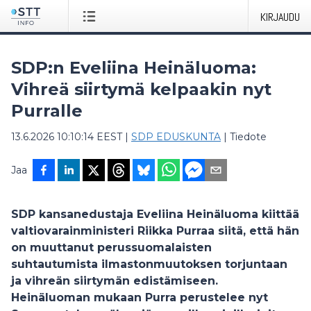
KIRJAUDU
SDP:n Eveliina Heinäluoma:
Vihreä siirtymä kelpaakin nyt
Purralle
13.6.2026 10:10:14 EEST
|
SDP EDUSKUNTA
|
Tiedote
Jaa
SDP kansanedustaja Eveliina Heinäluoma kiittää
valtiovarainministeri Riikka Purraa siitä, että hän
on muuttanut perussuomalaisten
suhtautumista ilmastonmuutoksen torjuntaan
ja vihreän siirtymän edistämiseen.
Heinäluoman mukaan Purra perustelee nyt