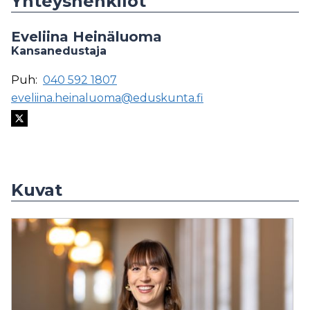
Yhteyshenkilöt
Eveliina Heinäluoma
Kansanedustaja
Puh:
040 592 1807
eveliina.heinaluoma@eduskunta.fi
Kuvat