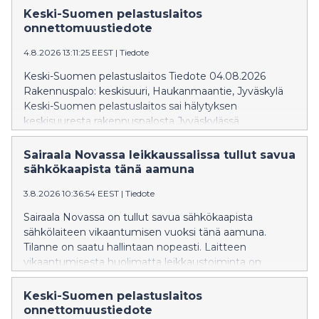
Kysessä oli liedelle kärähtäneet ruoat. Varsinaista paloa
Keski-Suomen pelastuslaitos
ei ollut, eikä tilanteesta aiheutunut henkilövahinkoja.
onnettomuustiedote
Lisätietoja: päivystävältä palomestarilta puh. 0500 542
4.8.2026 13:11:25 EEST
|
Tiedote
112
Keski-Suomen pelastuslaitos Tiedote 04.08.2026
Rakennuspalo: keskisuuri, Haukanmaantie, Jyväskylä
Keski-Suomen pelastuslaitos sai hälytyksen
keskisuuresta rakennuspalosta Jyväskylässä
Haukanmaantiellä. Tehtävälle hälytettiin seitsemän
pelastuslaitoksen yksikköä. Kohteessa syttyi liedellä
Sairaala Novassa leikkaussalissa tullut savua
rasvapalo, joka saatiin sammumaan
sähkökaapista tänä aamuna
alkusammutuksella ennen pelastuslaitoksen
3.8.2026 10:36:54 EEST
|
Tiedote
saapumista. Pelastuslaitoksen tehtäväksi jäi tilojen
varmistus. Lisätietoja: päivystävältä palomestarilta puh.
Sairaala Novassa on tullut savua sähkökaapista
0500 542 112
sähkölaiteen vikaantumisen vuoksi tänä aamuna.
Tilanne on saatu hallintaan nopeasti. Laitteen
vikaantumisesta huolimatta leikkaustoiminta on
jatkunut lähes normaalisti, eikä laikkauksia jouduta
perumaan. Tilanne ei ole vaikuttanut eikä vaikuta
Keski-Suomen pelastuslaitos
Novan muuhun toimintaan.
onnettomuustiedote