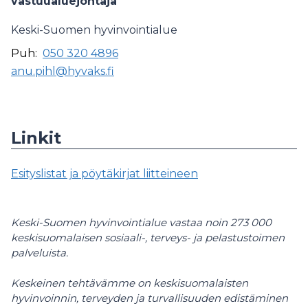
vastuualuejohtaja
Keski-Suomen hyvinvointialue
Puh:
050 320 4896
anu.pihl@hyvaks.fi
Linkit
Esityslistat ja pöytäkirjat liitteineen
Keski-Suomen hyvinvointialue vastaa noin 273 000
keskisuomalaisen sosiaali-, terveys- ja pelastustoimen
palveluista.
Keskeinen tehtävämme on keskisuomalaisten
hyvinvoinnin, terveyden ja turvallisuuden edistäminen