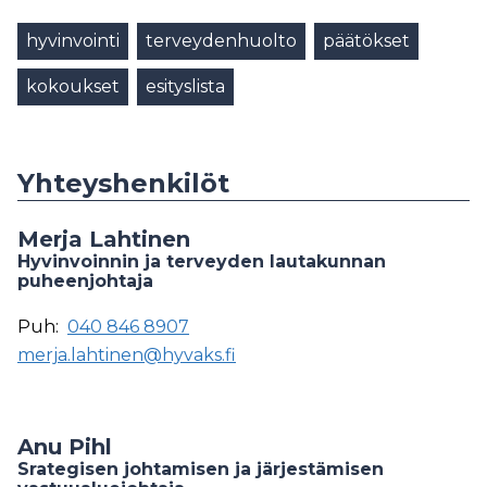
hyvinvointi
terveydenhuolto
päätökset
kokoukset
esityslista
Yhteyshenkilöt
Merja Lahtinen
Hyvinvoinnin ja terveyden lautakunnan
puheenjohtaja
Puh:
040 846 8907
merja.lahtinen@hyvaks.fi
Anu Pihl
Srategisen johtamisen ja järjestämisen