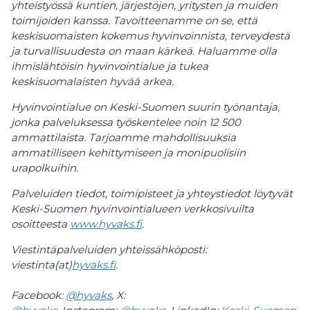
yhteistyössä kuntien, järjestöjen, yritysten ja muiden
toimijoiden kanssa. Tavoitteenamme on se, että
keskisuomaisten kokemus hyvinvoinnista, terveydestä
ja turvallisuudesta on maan kärkeä. Haluamme olla
ihmislähtöisin hyvinvointialue ja tukea
keskisuomalaisten hyvää arkea.
Hyvinvointialue on Keski-Suomen suurin työnantaja,
jonka palveluksessa työskentelee noin 12 500
ammattilaista. Tarjoamme mahdollisuuksia
ammatilliseen kehittymiseen ja monipuolisiin
urapolkuihin.
Palveluiden tiedot, toimipisteet ja yhteystiedot löytyvät
Keski-Suomen hyvinvointialueen verkkosivuilta
osoitteesta
www.hyvaks.fi
.
Viestintäpalveluiden yhteissähköposti:
viestinta(at)
hyvaks.fi
.
Facebook:
@hyvaks
, X: