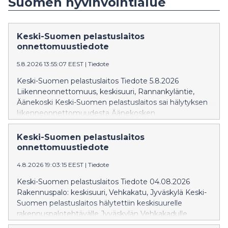
Suomen hyvinvointialue
Keski-Suomen pelastuslaitos
onnettomuustiedote
5.8.2026 13:55:07 EEST
|
Tiedote
Keski-Suomen pelastuslaitos Tiedote 5.8.2026
Liikenneonnettomuus, keskisuuri, Rannankyläntie,
Äänekoski Keski-Suomen pelastuslaitos sai hälytyksen
liikenneonnettomuudesta Äänekosken
Rannankyläntielle 20 yli yhden iltapäivällä.
Täysperävaunuyhdistelmä oli ajamassa pohjoiseen päin
Keski-Suomen pelastuslaitos
Jyväskyläntietä, kun yhdistelmä suistui tieltä päätyen
onnettomuustiedote
Rannankyläntielle. Yhdistelmän perävaunu kaatui
4.8.2026 19:03:15 EEST
|
Tiedote
onnettomuudessa ja Rannankyläntie on toistaiseksi
suljettu liikenteeltä. Onnettomuudessa ei aiheutunut
Keski-Suomen pelastuslaitos Tiedote 04.08.2026
henkilövahinkoja.
Rakennuspalo: keskisuuri, Vehkakatu, Jyväskylä Keski-
Suomen pelastuslaitos hälytettiin keskisuurelle
rakennuspalotehtävälle Jyväskylän Vehkakadulle.
Tehtävälle hälytettiin kuusi pelastuslaitoksen yksikköä.