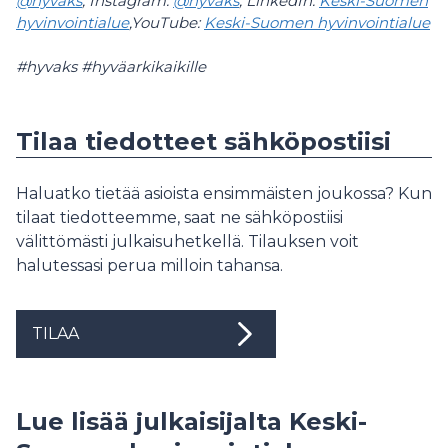
@hyvaks
, Instagram:
@hyvaks
, LinkedIn:
Keski-Suomen
hyvinvointialue
,YouTube:
Keski-Suomen hyvinvointialue
#hyvaks #hyväarkikaikille
Tilaa tiedotteet sähköpostiisi
Haluatko tietää asioista ensimmäisten joukossa? Kun
tilaat tiedotteemme, saat ne sähköpostiisi
välittömästi julkaisuhetkellä. Tilauksen voit
halutessasi perua milloin tahansa.
TILAA
Lue lisää julkaisijalta Keski-