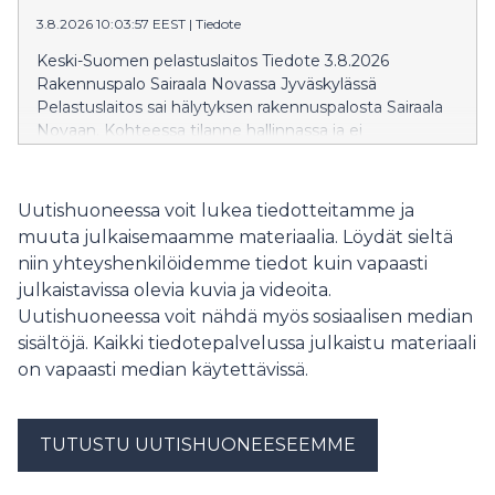
3.8.2026 10:03:57 EEST
|
Tiedote
Keski-Suomen pelastuslaitos Tiedote 3.8.2026
Rakennuspalo Sairaala Novassa Jyväskylässä
Pelastuslaitos sai hälytyksen rakennuspalosta Sairaala
Novaan. Kohteessa tilanne hallinnassa ja ei
henkilövahinkoja. Pelastustoiminta kohteessa
käynnissä. Lisätietoja antaa Ilkka Kujala,
ylläpitopäällikkö 050 361 0320
Uutishuoneessa voit lukea tiedotteitamme ja
muuta julkaisemaamme materiaalia. Löydät sieltä
niin yhteyshenkilöidemme tiedot kuin vapaasti
julkaistavissa olevia kuvia ja videoita.
Uutishuoneessa voit nähdä myös sosiaalisen median
sisältöjä. Kaikki tiedotepalvelussa julkaistu materiaali
on vapaasti median käytettävissä.
TUTUSTU UUTISHUONEESEEMME