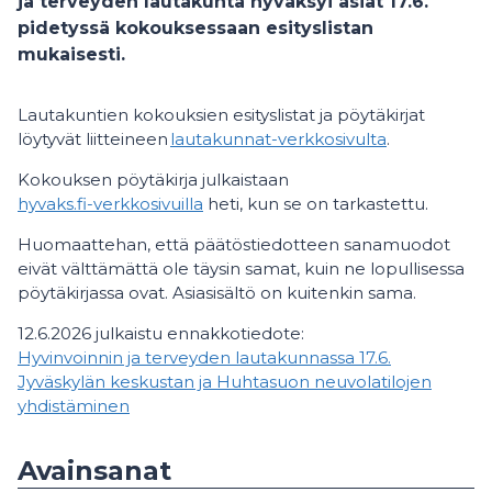
ja terveyden lautakunta hyväksyi asiat 17.6.
pidetyssä kokouksessaan esityslistan
mukaisesti.
Lautakuntien kokouksien esityslistat ja pöytäkirjat
löytyvät liitteineen
lautakunnat-verkkosivulta
.
Kokouksen pöytäkirja julkaistaan
hyvaks.fi-verkkosivuilla
heti, kun se on tarkastettu.
Huomaattehan, että päätöstiedotteen sanamuodot
eivät välttämättä ole täysin samat, kuin ne lopullisessa
pöytäkirjassa ovat. Asiasisältö on kuitenkin sama.
12.6.2026 julkaistu ennakkotiedote:
Hyvinvoinnin ja terveyden lautakunnassa 17.6.
Jyväskylän keskustan ja Huhtasuon neuvolatilojen
yhdistäminen
Avainsanat