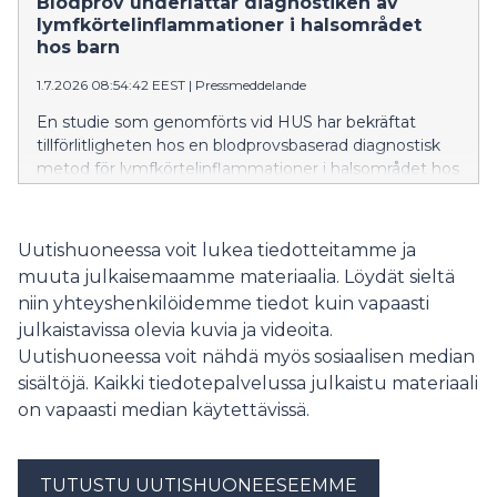
Blodprov underlättar diagnostiken av
lymfkörtelinflammationer i halsområdet
hos barn
1.7.2026 08:54:42 EEST
|
Pressmeddelande
En studie som genomförts vid HUS har bekräftat
tillförlitligheten hos en blodprovsbaserad diagnostisk
metod för lymfkörtelinflammationer i halsområdet hos
barn som orsakas av miljömykobakterier. Ett blodprov
är ett snabbare och för patienten mer skonsamt sätt
att säkerställa diagnosen än invasiva metoder, såsom
Uutishuoneessa voit lukea tiedotteitamme ja
vävnadsprovtagning.
muuta julkaisemaamme materiaalia. Löydät sieltä
niin yhteyshenkilöidemme tiedot kuin vapaasti
julkaistavissa olevia kuvia ja videoita.
Uutishuoneessa voit nähdä myös sosiaalisen median
sisältöjä. Kaikki tiedotepalvelussa julkaistu materiaali
on vapaasti median käytettävissä.
TUTUSTU UUTISHUONEESEEMME