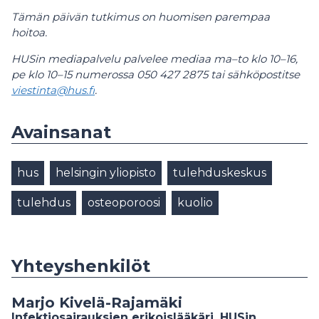
Tämän päivän tutkimus on huomisen parempaa
hoitoa.
HUSin mediapalvelu palvelee mediaa ma–to klo 10–16,
pe klo 10–15 numerossa 050 427 2875 tai sähköpostitse
viestinta@hus.fi
.
Avainsanat
hus
helsingin yliopisto
tulehduskeskus
tulehdus
osteoporoosi
kuolio
Yhteyshenkilöt
Marjo Kivelä-Rajamäki
Infektiosairauksien erikoislääkäri, HUSin