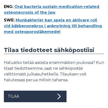
ENG
:
Oral bacteria sustain medication-related
osteonecrosis of the jaw
SWE
:
Munbakterier kan spela en aktivare roll
vid käkbensnekros i anknytning till behandling
med osteoporosläkemedel
Tilaa tiedotteet sähköpostiisi
Haluatko tietää asioista ensimmäisten joukossa? Kun
tilaat tiedotteemme, saat ne sähköpostiisi
välittömästi julkaisuhetkellä. Tilauksen voit
halutessasi perua milloin tahansa.
TILAA