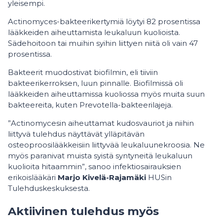
yleisempi.
Actinomyces-bakteerikertymiä löytyi 82 prosentissa
lääkkeiden aiheuttamista leukaluun kuolioista.
Sädehoitoon tai muihin syihin liittyen niitä oli vain 47
prosentissa.
Bakteerit muodostivat biofilmin, eli tiiviin
bakteerikerroksen, luun pinnalle. Biofilmissä oli
lääkkeiden aiheuttamissa kuoliossa myös muita suun
bakteereita, kuten Prevotella-bakteerilajeja.
”Actinomycesin aiheuttamat kudosvauriot ja niihin
liittyvä tulehdus näyttävät ylläpitävän
osteoproosilääkkeisiin liittyvää leukaluunekroosia. Ne
myös paranivat muista syistä syntyneitä leukaluun
kuolioita hitaammin”, sanoo infektiosairauksien
erikoislääkäri
Marjo Kivelä-Rajamäki
HUSin
Tulehduskeskuksesta.
Aktiivinen tulehdus myös