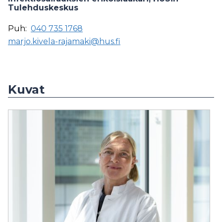
Tulehduskeskus
Puh:
040 735 1768
marjo.kivela-rajamaki@hus.fi
Kuvat