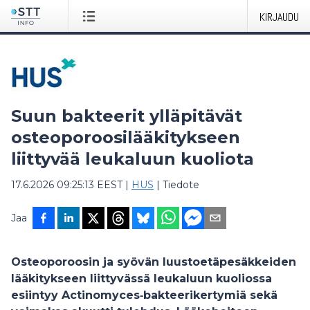
KIRJAUDU
Suun bakteerit ylläpitävät
osteoporoosilääkitykseen
liittyvää leukaluun kuoliota
17.6.2026 09:25:13 EEST
|
HUS
|
Tiedote
Jaa
Osteoporoosin ja syövän luustoetäpesäkkeiden
lääkitykseen liittyvässä leukaluun kuoliossa
esiintyy Actinomyces‑bakteerikertymiä sekä