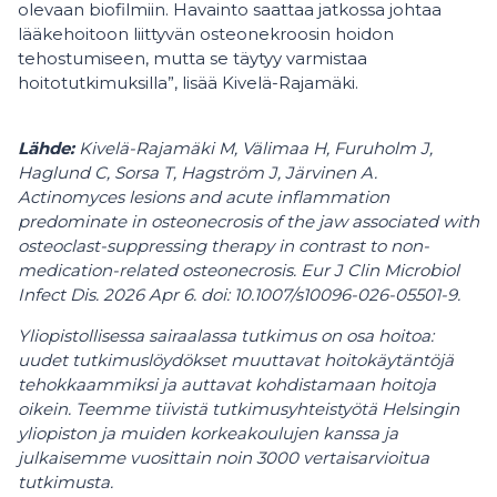
olevaan biofilmiin. Havainto saattaa jatkossa johtaa
lääkehoitoon liittyvän osteonekroosin hoidon
tehostumiseen, mutta se täytyy varmistaa
hoitotutkimuksilla”, lisää Kivelä-Rajamäki.
Lähde:
Kivelä-Rajamäki M, Välimaa H, Furuholm J,
Haglund C, Sorsa T, Hagström J, Järvinen A.
Actinomyces lesions and acute inflammation
predominate in osteonecrosis of the jaw associated with
osteoclast-suppressing therapy in contrast to non-
medication-related osteonecrosis. Eur J Clin Microbiol
Infect Dis. 2026 Apr 6. doi: 10.1007/s10096-026-05501-9.
Yliopistollisessa sairaalassa tutkimus on osa hoitoa:
uudet tutkimuslöydökset muuttavat hoitokäytäntöjä
tehokkaammiksi ja auttavat kohdistamaan hoitoja
oikein. Teemme tiivistä tutkimusyhteistyötä Helsingin
yliopiston ja muiden korkeakoulujen kanssa ja
julkaisemme vuosittain noin 3000 vertaisarvioitua
tutkimusta.