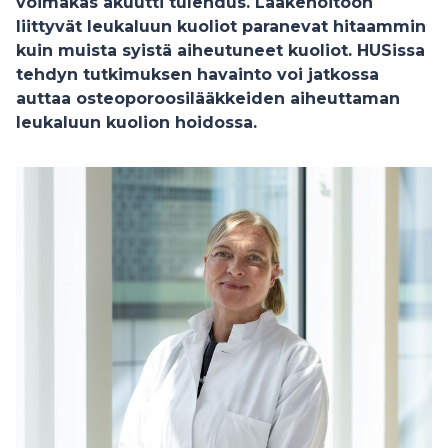
voimakas akuutti tulehdus. Lääkehoitoon
liittyvät leukaluun kuoliot paranevat hitaammin
kuin muista syistä aiheutuneet kuoliot. HUSissa
tehdyn tutkimuksen havainto voi jatkossa
auttaa osteoporoosilääkkeiden aiheuttaman
leukaluun kuolion hoidossa.