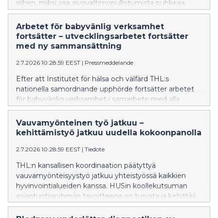
siihen, miksi osa aivovaltimopullistumista puhkeaa.
Tulokset voivat tulevaisuudessa auttaa tunnistamaan
nykyistä paremmin ne pullistumat, joiden
Arbetet för babyvänlig verksamhet
puhkeamisriski on suurin ja tukemaan uusien
fortsätter – utvecklingsarbetet fortsätter
lääkehoitojen kehittämistä. Tutkimus on julkaistu
med ny sammansättning
arvostetussa Nature Neuroscience -lehdessä.
2.7.2026 10:28:59 EEST
|
Pressmeddelande
Efter att Institutet för hälsa och välfärd THL:s
nationella samordnande upphörde fortsätter arbetet
för babyvänlig verksamhet i samarbete med alla
välfärdsområden. Målet för den sakkunniggrupp som
HUS har sammankallat är att trygga och utveckla
Vauvamyönteinen työ jatkuu –
babyvänlig vård i hela landet.
kehittämistyö jatkuu uudella kokoonpanolla
2.7.2026 10:28:59 EEST
|
Tiedote
THL:n kansallisen koordinaation päätyttyä
vauvamyönteisyystyö jatkuu yhteistyössä kaikkien
hyvinvointialueiden kanssa. HUSin koollekutsuman
asiantuntijaryhmän tavoitteena on turvata ja kehittää
vauvamyönteistä hoitoa koko maassa.