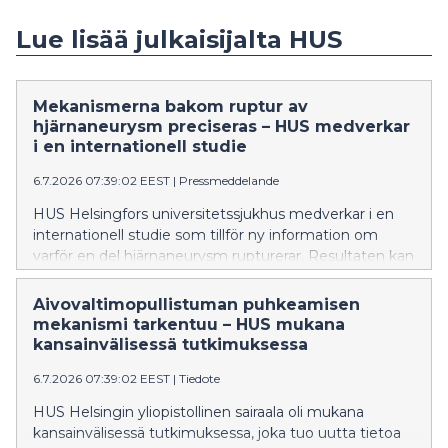
Lue lisää julkaisijalta HUS
Mekanismerna bakom ruptur av
hjärnaneurysm preciseras – HUS medverkar
i en internationell studie
6.7.2026 07:39:02 EEST
|
Pressmeddelande
HUS Helsingfors universitetssjukhus medverkar i en
internationell studie som tillför ny information om
varför en del hjärnaneurysm rupturerar. Resultaten kan
i framtiden bidra till att bättre än i nuläget identifiera
aneurysmen med störst rupturrisk och stödja
Aivovaltimopullistuman puhkeamisen
utvecklingen av nya läkemedelsbehandlingar. Studien
mekanismi tarkentuu – HUS mukana
har publicerats i den ansedda tidskriften Nature
kansainvälisessä tutkimuksessa
Neuroscience.
6.7.2026 07:39:02 EEST
|
Tiedote
HUS Helsingin yliopistollinen sairaala oli mukana
kansainvälisessä tutkimuksessa, joka tuo uutta tietoa