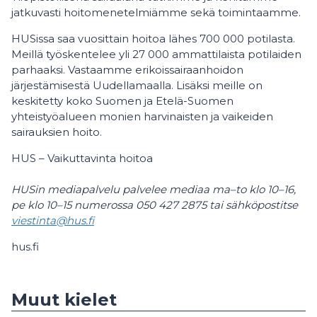
jatkuvasti hoitomenetelmiämme sekä toimintaamme.
HUSissa saa vuosittain hoitoa lähes 700 000 potilasta.
Meillä työskentelee yli 27 000 ammattilaista potilaiden
parhaaksi. Vastaamme erikoissairaanhoidon
järjestämisestä Uudellamaalla. Lisäksi meille on
keskitetty koko Suomen ja Etelä-Suomen
yhteistyöalueen monien harvinaisten ja vaikeiden
sairauksien hoito.
HUS – Vaikuttavinta hoitoa
HUSin mediapalvelu palvelee mediaa ma–to klo 10–16,
pe klo 10–15 numerossa 050 427 2875 tai sähköpostitse
viestinta@hus.fi
hus.fi
Muut kielet