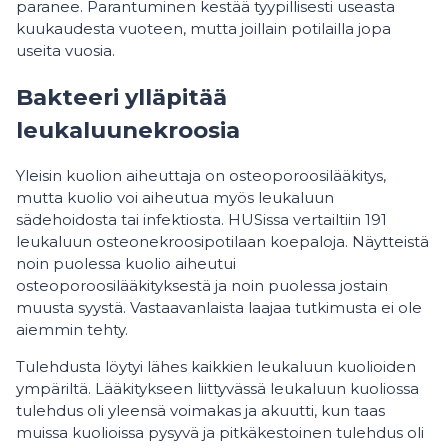
paranee. Parantuminen kestää tyypillisesti useasta
kuukaudesta vuoteen, mutta joillain potilailla jopa
useita vuosia.
Bakteeri ylläpitää
leukaluunekroosia
Yleisin kuolion aiheuttaja on osteoporoosilääkitys,
mutta kuolio voi aiheutua myös leukaluun
sädehoidosta tai infektiosta. HUSissa vertailtiin 191
leukaluun osteonekroosipotilaan koepaloja. Näytteistä
noin puolessa kuolio aiheutui
osteoporoosilääkityksestä ja noin puolessa jostain
muusta syystä. Vastaavanlaista laajaa tutkimusta ei ole
aiemmin tehty.
Tulehdusta löytyi lähes kaikkien leukaluun kuolioiden
ympäriltä. Lääkitykseen liittyvässä leukaluun kuoliossa
tulehdus oli yleensä voimakas ja akuutti, kun taas
muissa kuolioissa pysyvä ja pitkäkestoinen tulehdus oli