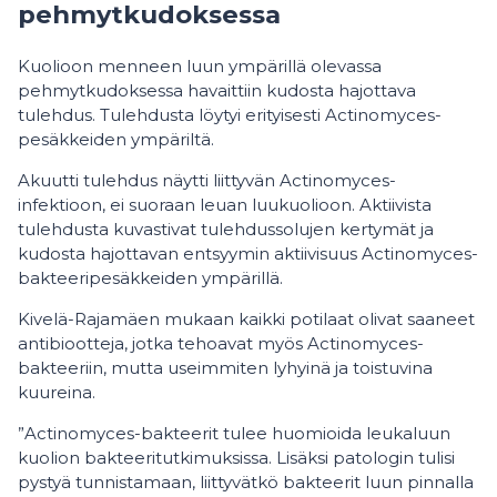
pehmytkudoksessa
Kuolioon menneen luun ympärillä olevassa
pehmytkudoksessa havaittiin kudosta hajottava
tulehdus. Tulehdusta löytyi erityisesti Actinomyces-
pesäkkeiden ympäriltä.
Akuutti tulehdus näytti liittyvän Actinomyces-
infektioon, ei suoraan leuan luukuolioon. Aktiivista
tulehdusta kuvastivat tulehdussolujen kertymät ja
kudosta hajottavan entsyymin aktiivisuus Actinomyces-
bakteeripesäkkeiden ympärillä.
Kivelä-Rajamäen mukaan kaikki potilaat olivat saaneet
antibiootteja, jotka tehoavat myös Actinomyces-
bakteeriin, mutta useimmiten lyhyinä ja toistuvina
kuureina.
”Actinomyces-bakteerit tulee huomioida leukaluun
kuolion bakteeritutkimuksissa. Lisäksi patologin tulisi
pystyä tunnistamaan, liittyvätkö bakteerit luun pinnalla