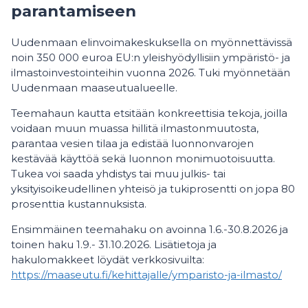
parantamiseen
Uudenmaan elinvoimakeskuksella on myönnettävissä
noin 350 000 euroa EU:n yleishyödyllisiin ympäristö- ja
ilmastoinvestointeihin vuonna 2026. Tuki myönnetään
Uudenmaan maaseutualueelle.
Teemahaun kautta etsitään konkreettisia tekoja, joilla
voidaan muun muassa hillitä ilmastonmuutosta,
parantaa vesien tilaa ja edistää luonnonvarojen
kestävää käyttöä sekä luonnon monimuotoisuutta.
Tukea voi saada yhdistys tai muu julkis- tai
yksityisoikeudellinen yhteisö ja tukiprosentti on jopa 80
prosenttia kustannuksista.
Ensimmäinen teemahaku on avoinna 1.6.-30.8.2026 ja
toinen haku 1.9.- 31.10.2026. Lisätietoja ja
hakulomakkeet löydät verkkosivuilta:
https://maaseutu.fi/kehittajalle/ymparisto-ja-ilmasto/