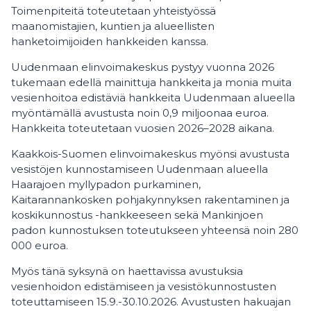
Toimenpiteitä toteutetaan yhteistyössä
maanomistajien, kuntien ja alueellisten
hanketoimijoiden hankkeiden kanssa.
Uudenmaan elinvoimakeskus pystyy vuonna 2026
tukemaan edellä mainittuja hankkeita ja monia muita
vesienhoitoa edistäviä hankkeita Uudenmaan alueella
myöntämällä avustusta noin 0,9 miljoonaa euroa.
Hankkeita toteutetaan vuosien 2026–2028 aikana.
Kaakkois-Suomen elinvoimakeskus myönsi avustusta
vesistöjen kunnostamiseen Uudenmaan alueella
Haarajoen myllypadon purkaminen,
Kaitarannankosken pohjakynnyksen rakentaminen ja
koskikunnostus -hankkeeseen sekä Mankinjoen
padon kunnostuksen toteutukseen yhteensä noin 280
000 euroa.
Myös tänä syksynä on haettavissa avustuksia
vesienhoidon edistämiseen ja vesistökunnostusten
toteuttamiseen 15.9.-30.10.2026. Avustusten hakuajan