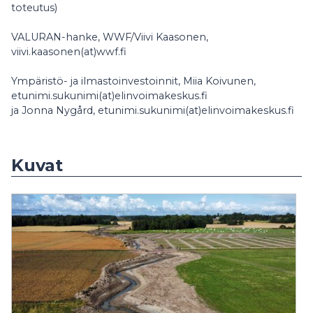
toteutus)
VALURAN-hanke, WWF/Viivi Kaasonen,
viivi.kaasonen(at)wwf.fi
Ympäristö- ja ilmastoinvestoinnit, Miia Koivunen,
etunimi.sukunimi(at)elinvoimakeskus.fi
ja Jonna Nygård, etunimi.sukunimi(at)elinvoimakeskus.fi
Kuvat