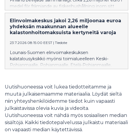
Finland beviljade sammanlagt cirka 2,26 miljoner euro i
medel för främjande av fiskerihushållning inom sitt
verksamhetsområde, som omfattar Mellersta
Österbotten, Österbotten, Södra Österbotten,
Elinvoimakeskus jakoi 2,26 miljoonaa euroa
Satakunta, Egentliga Finland, Nyland, Päijänne-
yhdeksän maakunnan alueelle
Tavastland, Kymmenedalen och Södra Karelen.
kalastonhoitomaksuista kertyneitä varoja
Medlen har samlats in genom de statliga
23.7.2026 08:15:00 EEST
|
Tiedote
fiskevårdsavgifter som betalas av fiskare.
Lounais-Suomen elinvoimakeskuksen
kalatalousyksikkö myönsi toimialueelleen Keski-
Pohjanmaalle, Pohjanmaalle, Etelä-Pohjanmaalle,
Satakuntaan, Varsinais-Suomeen, Uudellemaalle,
Päijät-Hämeeseen, Kymenlaaksoon ja Etelä-Karjalaan
yhteensä noin 2,26 miljoonaa euroa kalatalouden
Uutishuoneessa voit lukea tiedotteitamme ja
edistämisvaroja. Varat ovat kertyneet kalastajien
muuta julkaisemaamme materiaalia. Löydät sieltä
maksamista valtion kalastonhoitomaksuista.
niin yhteyshenkilöidemme tiedot kuin vapaasti
julkaistavissa olevia kuvia ja videoita.
Uutishuoneessa voit nähdä myös sosiaalisen median
sisältöjä. Kaikki tiedotepalvelussa julkaistu materiaali
on vapaasti median käytettävissä.