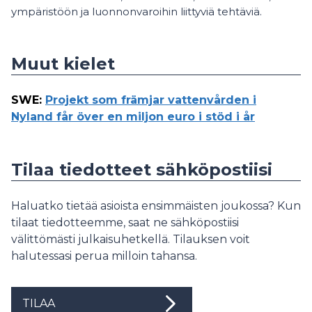
ympäristöön ja luonnonvaroihin liittyviä tehtäviä.
Muut kielet
SWE
:
Projekt som främjar vattenvården i
Nyland får över en miljon euro i stöd i år
Tilaa tiedotteet sähköpostiisi
Haluatko tietää asioista ensimmäisten joukossa? Kun
tilaat tiedotteemme, saat ne sähköpostiisi
välittömästi julkaisuhetkellä. Tilauksen voit
halutessasi perua milloin tahansa.
TILAA