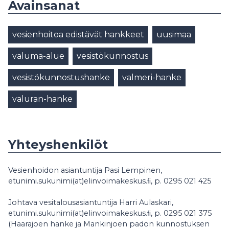
Avainsanat
vesienhoitoa edistävät hankkeet
uusimaa
valuma-alue
vesistökunnostus
vesistökunnostushanke
valmeri-hanke
valuran-hanke
Yhteyshenkilöt
Vesienhoidon asiantuntija Pasi Lempinen,
etunimi.sukunimi(at)elinvoimakeskus.ﬁ, p. 0295 021 425
Johtava vesitalousasiantuntija Harri Aulaskari,
etunimi.sukunimi(at)elinvoimakeskus.ﬁ, p. 0295 021 375
(Haarajoen hanke ja Mankinjoen padon kunnostuksen