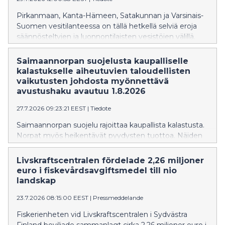
sekä heidän perheidensä tarpeista lähteviä, helposti
saavutettavia tukitoimia ja palveluita, joita tuotetaan
Pirkanmaan, Kanta-Hämeen, Satakunnan ja Varsinais-
paikallisesti lapsia ja nuoria kuunnellen.
Suomen vesitilanteessa on tällä hetkellä selviä eroja
säännösteltyjen ja luonnontilaisten vesistöjen välillä.
Säännöstellyillä järvillä vedenpinnat ovat
tavanomaisella tasolla kun taas luonnontilaisten järvien
Saimaannorpan suojelusta kaupalliselle
pinnat ovat edelleen pääosin tavanomaista alempana
kalastukselle aiheutuvien taloudellisten
ajankohtaan nähden. Paikoin vedenkorkeudet ovat
vaikutusten johdosta myönnettävä
kuitenkin viimeaikaisten sateiden myötä palautuneet
avustushaku avautuu 1.8.2026
lähemmäs vuodenajan keskimääräistä tasoa.
27.7.2026 09:23:21 EEST
|
Tiedote
Saimaannorpan suojelu rajoittaa kaupallista kalastusta.
Norpat myös heikentävät pyydysten tuottoa. Näiden
taloudellisten menetysten vuoksi kaupallisille
kalastajille on suunnattu avustus vuosille 2024-27.
Livskraftscentralen fördelade 2,26 miljoner
Avustus on haettavissa elokuun ajan.
euro i fiskevårdsavgiftsmedel till nio
landskap
23.7.2026 08:15:00 EEST
|
Pressmeddelande
Fiskerienheten vid Livskraftscentralen i Sydvästra