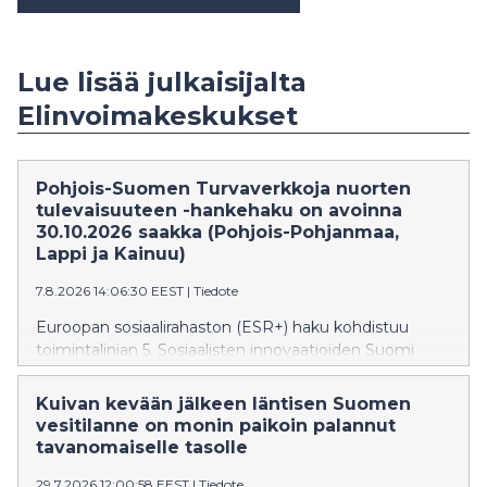
Lue lisää julkaisijalta
Elinvoimakeskukset
Pohjois-Suomen Turvaverkkoja nuorten
tulevaisuuteen -hankehaku on avoinna
30.10.2026 saakka (Pohjois-Pohjanmaa,
Lappi ja Kainuu)
7.8.2026 14:06:30 EEST
|
Tiedote
Euroopan sosiaalirahaston (ESR+) haku kohdistuu
toimintalinjan 5. Sosiaalisten innovaatioiden Suomi
erityistavoitteeseen 5.1. Turvaverkkoja nuorten
tulevaisuuteen. Erityistavoitteessa tuetaan
Kuivan kevään jälkeen läntisen Suomen
lastensuojelun avo-, sijais- sekä jälkihuollon piirissä
vesitilanne on monin paikoin palannut
olevien lasten ja nuorten elämäntilannetta ja
tavanomaiselle tasolle
pärjäämistä. Tavoitteena on kehittää lasten ja nuorten
29.7.2026 12:00:58 EEST
|
Tiedote