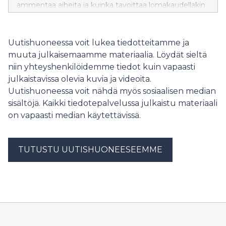
ammentaa aiheita ja kuinka tavoittaa lomakaudellakin
sopivat kommentoijat? Ilmoittaudu mukaan tai
vinkkaa vaikkapa mediasi kesätoimittajille tai
freelancereille Kesäinfosta!
Uutishuoneessa voit lukea tiedotteitamme ja
muuta julkaisemaamme materiaalia. Löydät sieltä
niin yhteyshenkilöidemme tiedot kuin vapaasti
julkaistavissa olevia kuvia ja videoita.
Uutishuoneessa voit nähdä myös sosiaalisen median
sisältöjä. Kaikki tiedotepalvelussa julkaistu materiaali
on vapaasti median käytettävissä.
TUTUSTU UUTISHUONEESEEMME