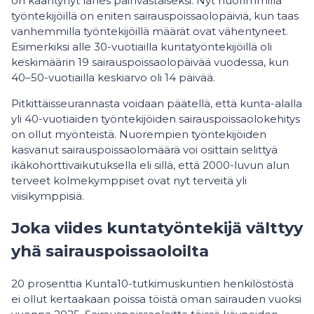
on kääntynyt lähes päinvastaiseksi. Nyt nuorimmilla
työntekijöillä on eniten sairauspoissaolopäiviä, kun taas
vanhemmilla työntekijöillä määrät ovat vähentyneet.
Esimerkiksi alle 30-vuotiailla kuntatyöntekijöillä oli
keskimäärin 19 sairauspoissaolopäivää vuodessa, kun
40–50-vuotiailla keskiarvo oli 14 päivää.
Pitkittäisseurannasta voidaan päätellä, että kunta-alalla
yli 40-vuotiaiden työntekijöiden sairauspoissaolokehitys
on ollut myönteistä. Nuorempien työntekijöiden
kasvanut sairauspoissaolomäärä voi osittain selittyä
ikäkohorttivaikutuksella eli sillä, että 2000-luvun alun
terveet kolmekymppiset ovat nyt terveitä yli
viisikymppisiä.
Joka viides kuntatyöntekijä välttyy
yhä sairauspoissaoloilta
20 prosenttia Kunta10-tutkimuskuntien henkilöstöstä
ei ollut kertaakaan poissa töistä oman sairauden vuoksi