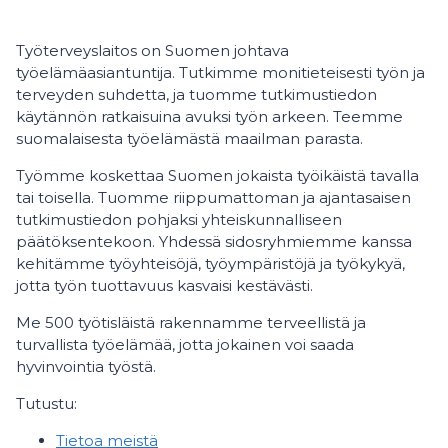
Työterveyslaitos on Suomen johtava
työelämäasiantuntija. Tutkimme monitieteisesti työn ja
terveyden suhdetta, ja tuomme tutkimustiedon
käytännön ratkaisuina avuksi työn arkeen. Teemme
suomalaisesta työelämästä maailman parasta.
Työmme koskettaa Suomen jokaista työikäistä tavalla
tai toisella. Tuomme riippumattoman ja ajantasaisen
tutkimustiedon pohjaksi yhteiskunnalliseen
päätöksentekoon. Yhdessä sidosryhmiemme kanssa
kehitämme työyhteisöjä, työympäristöjä ja työkykyä,
jotta työn tuottavuus kasvaisi kestävästi.
Me 500 työtisläistä rakennamme terveellistä ja
turvallista työelämää, jotta jokainen voi saada
hyvinvointia työstä.
Tutustu:
Tietoa meistä