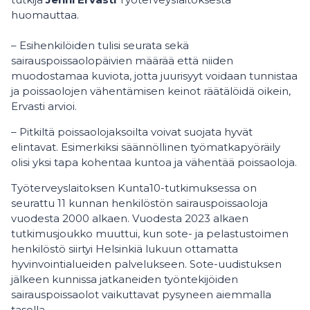
huomauttaa.
– Esihenkilöiden tulisi seurata sekä
sairauspoissaolopäivien määrää että niiden
muodostamaa kuviota, jotta juurisyyt voidaan tunnistaa
ja poissaolojen vähentämisen keinot räätälöidä oikein,
Ervasti arvioi.
– Pitkiltä poissaolojaksoilta voivat suojata hyvät
elintavat. Esimerkiksi säännöllinen työmatkapyöräily
olisi yksi tapa kohentaa kuntoa ja vähentää poissaoloja.
Työterveyslaitoksen Kunta10-tutkimuksessa on
seurattu 11 kunnan henkilöstön sairauspoissaoloja
vuodesta 2000 alkaen. Vuodesta 2023 alkaen
tutkimusjoukko muuttui, kun sote- ja pelastustoimen
henkilöstö siirtyi Helsinkiä lukuun ottamatta
hyvinvointialueiden palvelukseen. Sote-uudistuksen
jälkeen kunnissa jatkaneiden työntekijöiden
sairauspoissaolot vaikuttavat pysyneen aiemmalla
tasolla.