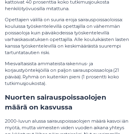
kattoivat 40 prosenttia koko tutkimusjoukosta
henkilötyövuosilla mitattuna.
Opettajien välillä on suuria eroja sairauspoissaoloissa:
kouluissa työskentelevillä opettajilla on vähemmän
poissaoloja kuin päiväkodeissa työskentelevillä
varhaiskasvatuksen opettajilla. Alle kouluikäisten lasten
kanssa työskentelevillä on keskimääräistä suurempi
tartuntatautien riski.
Miesvaltaisista ammateista rakennus- ja
korjaustyöntekijöillä on paljon sairauspoissaoloja (21
päivää). Ryhmä on kuitenkin pieni (1 prosentti koko
tutkimusjoukosta).
Nuorten sairauspoissaolojen
määrä on kasvussa
2000-luvun alussa sairauspoissaolojen määrä kasvoi iän
myötä, mutta viimeisten viiden vuoden aikana yhteys