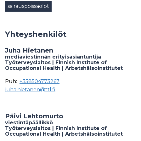
sairauspoissaolot
Yhteyshenkilöt
Juha Hietanen
mediaviestinnän erityisasiantuntija
Työterveyslaitos | Finnish Institute of
Occupational Health | Arbetshälsoinstitutet
Puh:
+358504773267
juha.hietanen@ttl.fi
Päivi Lehtomurto
viestintäpäällikkö
Työterveyslaitos | Finnish Institute of
Occupational Health | Arbetshälsoinstitutet