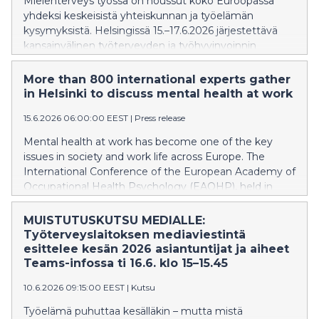
Mielenterveys työssä on noussut koko Euroopassa
yhdeksi keskeisistä yhteiskunnan ja työelämän
kysymyksistä. Helsingissä 15.–17.6.2026 järjestettävä
kansainvälinen työterveyden ja työhyvinvoinnin
konferenssi tarkastelee ajankohtaisia työelämän
ilmiöitä ja niiden yhteyksiä mielenterveyteen ja
More than 800 international experts gather
työhyvinvointiin.
in Helsinki to discuss mental health at work
15.6.2026 06:00:00 EEST
|
Press release
Mental health at work has become one of the key
issues in society and work life across Europe. The
International Conference of the European Academy of
Occupational Health Psychology (EAOHP), held in
Helsinki on 15-17 June 2026, examines current work life
phenomena and their connections to mental health
MUISTUTUSKUTSU MEDIALLE:
and well-being at work.
Työterveyslaitoksen mediaviestintä
esittelee kesän 2026 asiantuntijat ja aiheet
Teams-infossa ti 16.6. klo 15–15.45
10.6.2026 09:15:00 EEST
|
Kutsu
Työelämä puhuttaa kesälläkin – mutta mistä