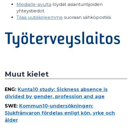
Medialle-sivulta
löydät asiantuntijoiden
yhteystiedot.
Tilaa uutiskirjeemme
suoraan sähköpostiisi.
Muut kielet
ENG
:
Kunta10 study: Sickness absence is
divided by gender, profession and age
SWE
:
Kommun10-undersökningen:
Sjukfrånvaron fördelas enligt kön, yrke och
ålder