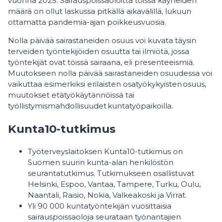
vuonna 2025. Sairauspoissaoloitta töissä käyneiden
määrä on ollut laskussa pitkällä aikavälillä, lukuun
ottamatta pandemia-ajan poikkeusvuosia.
Nolla päivää sairastaneiden osuus voi kuvata täysin
terveiden työntekijöiden osuutta tai ilmiötä, jossa
työntekijät ovat töissä sairaana, eli presenteeismiä.
Muutokseen nolla päivää sairastaneiden osuudessa voi
vaikuttaa esimerkiksi erilaisten osatyökykyisten osuus,
muutokset etätyökäytännöissä tai
työllistymismahdollisuudet kuntatyöpaikoilla.
Kunta10-tutkimus
Työterveyslaitoksen Kunta10-tutkimus on
Suomen suurin kunta-alan henkilöstön
seurantatutkimus. Tutkimukseen osallistuvat
Helsinki, Espoo, Vantaa, Tampere, Turku, Oulu,
Naantali, Raisio, Nokia, Valkeakoski ja Virrat.
Yli 90 000 kuntatyöntekijän vuosittaisia
sairauspoissaoloja seurataan työnantajien