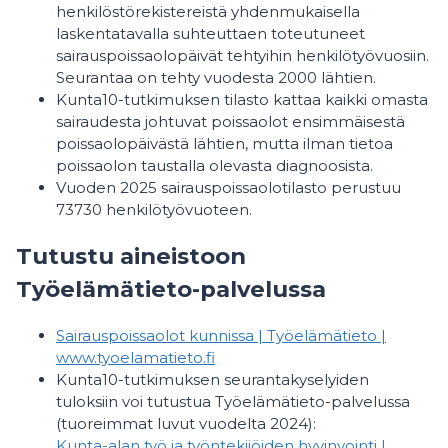
henkilöstörekistereistä yhdenmukaisella
laskentatavalla suhteuttaen toteutuneet
sairauspoissaolopäivät tehtyihin henkilötyövuosiin.
Seurantaa on tehty vuodesta 2000 lähtien.
Kunta10-tutkimuksen tilasto kattaa kaikki omasta
sairaudesta johtuvat poissaolot ensimmäisestä
poissaolopäivästä lähtien, mutta ilman tietoa
poissaolon taustalla olevasta diagnoosista.
Vuoden 2025 sairauspoissaolotilasto perustuu
73730 henkilötyövuoteen.
Tutustu aineistoon
Työelämätieto-palvelussa
Sairauspoissaolot kunnissa | Työelämätieto |
www.tyoelamatieto.fi
Kunta10-tutkimuksen seurantakyselyiden
tuloksiin voi tutustua Työelämätieto-palvelussa
(tuoreimmat luvut vuodelta 2024):
Kunta-alan työ ja työntekijöiden hyvinvointi |