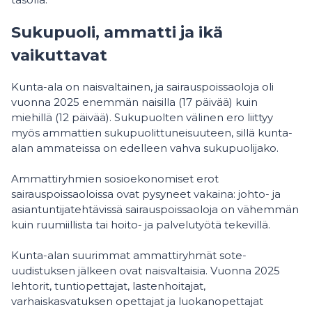
Sukupuoli, ammatti ja ikä
vaikuttavat
Kunta-ala on naisvaltainen, ja sairauspoissaoloja oli
vuonna 2025 enemmän naisilla (17 päivää) kuin
miehillä (12 päivää). Sukupuolten välinen ero liittyy
myös ammattien sukupuolittuneisuuteen, sillä kunta-
alan ammateissa on edelleen vahva sukupuolijako.
Ammattiryhmien sosioekonomiset erot
sairauspoissaoloissa ovat pysyneet vakaina: johto- ja
asiantuntijatehtävissä sairauspoissaoloja on vähemmän
kuin ruumiillista tai hoito- ja palvelutyötä tekevillä.
Kunta-alan suurimmat ammattiryhmät sote-
uudistuksen jälkeen ovat naisvaltaisia. Vuonna 2025
lehtorit, tuntiopettajat, lastenhoitajat,
varhaiskasvatuksen opettajat ja luokanopettajat