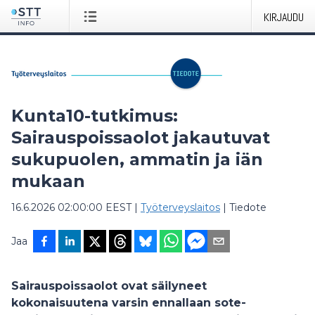
KIRJAUDU
Kunta10-tutkimus:
Sairauspoissaolot jakautuvat
sukupuolen, ammatin ja iän
mukaan
16.6.2026 02:00:00 EEST
|
Työterveyslaitos
|
Tiedote
Jaa
Sairauspoissaolot ovat säilyneet
kokonaisuutena varsin ennallaan sote-