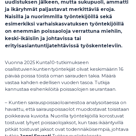
uudistuksen jälkeen, mutta sukupuoli, ammatti
ja ikäryhmät paljastavat merkittäviä eroja.
Naisilla ja nuorimmilla työntekijöillä sekä
esimerkiksi varhaiskasvatuksen työntekijöillä
on enemmän poissaoloja verrattuna miehiin,
keski-ikäisiin ja johtavissa tai
erityisasiantuntijatehtävissä työskenteleviin.
Vuonna 2025 Kunta10-tutkimukseen
osallistuvien kuntien työntekijät olivat keskimäärin 16
päivää poissa töistä oman sairauden takia. Määrä
vastaa kahden edellisen vuoden tasoa. Tutkija
kannustaa esihenkilöitä poissaolojen seurantaan.
– Kuntien sairauspoissaoloaineistoa analysoitaessa on
havaittu, että sairauspoissaolot muodostavat toisistaan
poikkeavia kuvioita. Nuorilla työntekijöillä korostuvat
toistuvat lyhyet poissaolojaksot, kun taas ikääntyvillä
pitkät toistuvat jaksot ovat todennäköisempiä, johtava
tutkija
Jenni Ervasti
Työterveyslaitoksesta