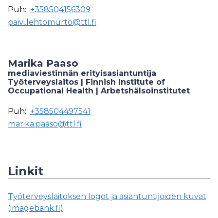
Puh:
+358504156309
paivi.lehtomurto@ttl.fi
Marika Paaso
mediaviestinnän erityisasiantuntija
Työterveyslaitos | Finnish Institute of
Occupational Health | Arbetshälsoinstitutet
Puh:
+358504497541
marika.paaso@ttl.fi
Linkit
Työterveyslaitoksen logot ja asiantuntijoiden kuvat
(imagebank.fi)