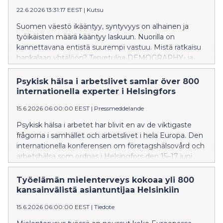
22.6.2026 13:31:17 EEST
|
Kutsu
Suomen väestö ikääntyy, syntyvyys on alhainen ja
työikäisten määrä kääntyy laskuun. Nuorilla on
kannettavana entistä suurempi vastuu. Mistä ratkaisu
hankalaan yhtälöön? Tervetuloa DEMOGRAPHY- ja
YOUNG-ohjelmien sekä Itlan tilaisuuksiin
SuomiAreenaan Poriin!
Psykisk hälsa i arbetslivet samlar över 800
internationella experter i Helsingfors
15.6.2026 06:00:00 EEST
|
Pressmeddelande
Psykisk hälsa i arbetet har blivit en av de viktigaste
frågorna i samhället och arbetslivet i hela Europa. Den
internationella konferensen om företagshälsovård och
arbetshälsa som ordnas i Helsingfors den 15–17 juni
2026 granskar aktuella fenomen i arbetslivet och deras
kopplingar till psykisk hälsa och välbefinnande i
Työelämän mielenterveys kokoaa yli 800
arbetet.
kansainvälistä asiantuntijaa Helsinkiin
15.6.2026 06:00:00 EEST
|
Tiedote