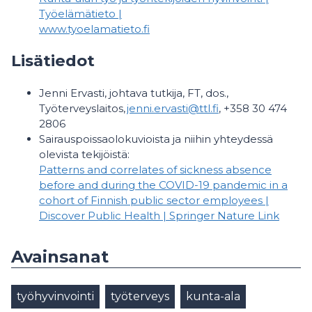
Työelämätieto |
www.tyoelamatieto.fi
Lisätiedot
Jenni Ervasti, johtava tutkija, FT, dos.,
Työterveyslaitos,
jenni.ervasti@ttl.fi
, +358 30 474
2806
Sairauspoissaolokuvioista ja niihin yhteydessä
olevista tekijöistä:
Patterns and correlates of sickness absence
before and during the COVID-19 pandemic in a
cohort of Finnish public sector employees |
Discover Public Health | Springer Nature Link
Avainsanat
työhyvinvointi
työterveys
kunta-ala