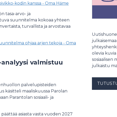
oivikko-kodin kanssa - Oma Häme
 tasa-arvo- ja
utuva suunnitelma kokoaa yhteen
vertaista, turvallista ja arvostavaa
Uutishuonee
julkaisemaam
uunnitelma ohjaa arjen tekoja - Oma
yhteyshenki
olevia kuvia
sosiaalisen 
-analyysi valmistuu
julkaistu ma
TUTUST
denhuollon palvelupisteiden
us käsitteli maaliskuussa Parolan
an Parantolan sosiaali- ja
a päättää asiasta vasta vuoden 2027