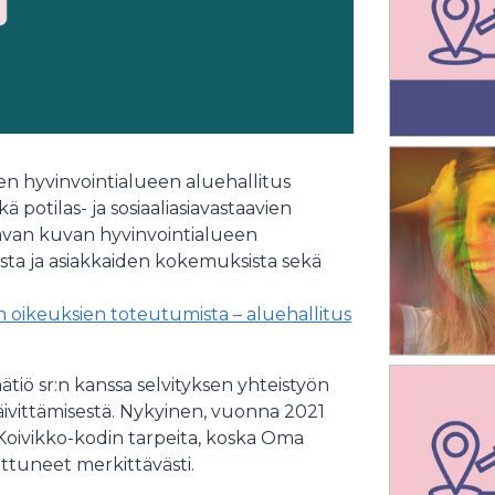
 hyvinvointialueen aluehallitus
potilas- ja sosiaaliasiavastaavien
tavan kuvan hyvinvointialueen
sta ja asiakkaiden kokemuksista sekä
 oikeuksien toteutumista – aluehallitus
ätiö sr:n kanssa selvityksen yhteistyön
äivittämisestä. Nykyinen, vuonna 2021
 Koivikko-kodin tarpeita, koska Oma
tuneet merkittävästi.