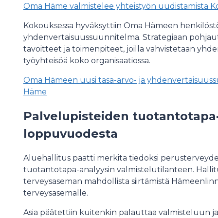
Oma Häme valmistelee yhteistyön uudistamista K
Kokouksessa hyväksyttiin Oma Hämeen henkilöstön
yhdenvertaisuussuunnitelma. Strategiaan pohja
tavoitteet ja toimenpiteet, joilla vahvistetaan yhden
työyhteisöä koko organisaatiossa.
Oma Hämeen uusi tasa-arvo- ja yhdenvertaisuuss
Häme
Palvelupisteiden tuotantotapa
loppuvuodesta
Aluehallitus päätti merkitä tiedoksi perustervey
tuotantotapa-analyysin valmistelutilanteen. Hallit
terveysaseman mahdollista siirtämistä Hämeenlinna
terveysasemalle.
Asia päätettiin kuitenkin palauttaa valmisteluun j