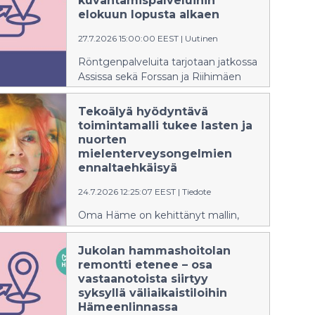
kuvantamispalveluihin
elokuun lopusta alkaen
27.7.2026 15:00:00 EEST
|
Uutinen
Röntgenpalveluita tarjotaan jatkossa
Assissa sekä Forssan ja Riihimäen
sote-keskuksissa.
Tekoälyä hyödyntävä
toimintamalli tukee lasten ja
nuorten
mielenterveysongelmien
ennaltaehkäisyä
24.7.2026 12:25:07 EEST
|
Tiedote
Oma Häme on kehittänyt mallin,
joka auttaa tunnistamaan tuen
tarpeita aikaisemmin.
Jukolan hammashoitolan
remontti etenee – osa
vastaanotoista siirtyy
syksyllä väliaikaistiloihin
Hämeenlinnassa