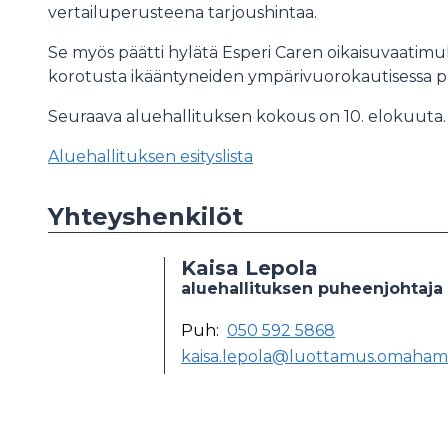
vertailuperusteena tarjoushintaa.
Se myös päätti hylätä Esperi Caren oikaisuvaatimuk
korotusta ikääntyneiden ympärivuorokautisessa p
Seuraava aluehallituksen kokous on 10. elokuuta
Aluehallituksen esityslista
Yhteyshenkilöt
Kaisa Lepola
aluehallituksen puheenjohtaja 
Puh:
050 592 5868
kaisa.lepola@luottamus.omahame