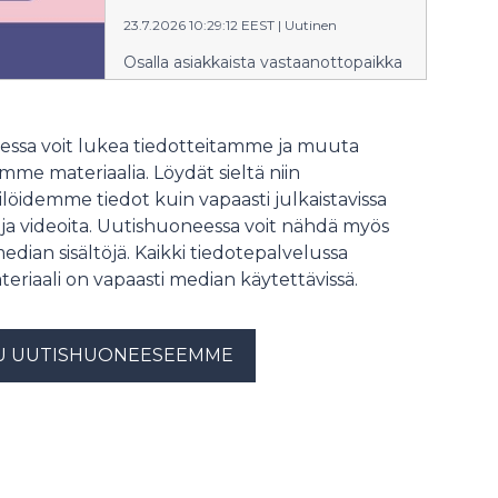
23.7.2026 10:29:12 EEST
|
Uutinen
Osalla asiakkaista vastaanottopaikka
muuttuu aiemmin ilmoitetusta.
ssa voit lukea tiedotteitamme ja muuta
me materiaalia. Löydät sieltä niin
löidemme tiedot kuin vapaasti julkaistavissa
 ja videoita. Uutishuoneessa voit nähdä myös
median sisältöjä. Kaikki tiedotepalvelussa
teriaali on vapaasti median käytettävissä.
U UUTISHUONEESEEMME