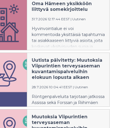
Oma Hämeen yksikköön
liittyvä somekirjoittelu
31.7.2026 12:17:44 EEST
|
Uutinen
Hyvinvointialue ei voi
kommentoida yksittäisiä tapahtumia
tai asiakkaaseen liittyviä asioita, joita
koskevat yksityisyyden suoja ja
salassapitosäännökset.
Uutista päivitetty: Muutoksia
Viipurintien terveysaseman
kuvantamispalveluihin
elokuun lopusta alkaen
28.7.2026 10:04:41 EEST
|
Uutinen
Röntgenpalveluita tarjotaan jatkossa
Assissa sekä Forssan ja Riihimäen
sote-keskuksissa.
Muutoksia Viipurintien
terveysaseman