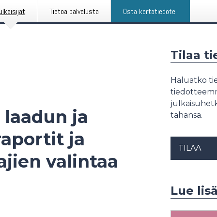
ulkaisijat
Tietoa palvelusta
Osta kertatiedote
Tilaa t
Haluatko tie
tiedotteemme
julkaisuhetk
 laadun ja
tahansa.
portit ja
TILAA
ajien valintaa
Lue lis