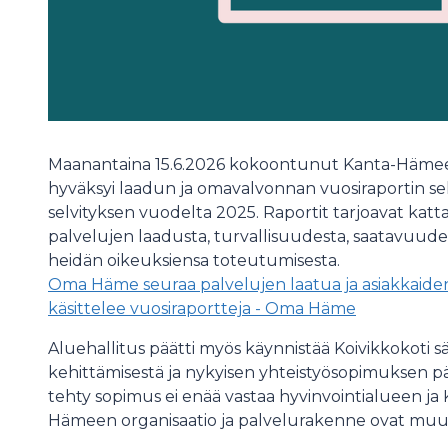
Maanantaina 15.6.2026 kokoontunut Kanta-Hämeen
hyväksyi laadun ja omavalvonnan vuosiraportin sekä 
selvityksen vuodelta 2025. Raportit tarjoavat kat
palvelujen laadusta, turvallisuudesta, saatavuude
heidän oikeuksiensa toteutumisesta.
Oma Häme seuraa palvelujen laatua ja asiakkaiden
käsittelee vuosiraportteja - Oma Häme
Aluehallitus päätti myös käynnistää Koivikkokoti sä
kehittämisestä ja nykyisen yhteistyösopimuksen p
tehty sopimus ei enää vastaa hyvinvointialueen ja
Hämeen organisaatio ja palvelurakenne ovat muut