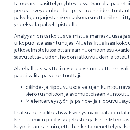
talousarviokäsittelyn yhteydessä. Samalla päätett
perusterveydenhuollon palvelupisteiden tuotantot
palvelujen järjestämisen kokonaisuutta, siihen liitt
yhdeksällä palvelupisteellä.
Analyysin on tarkoitus valmistua marraskuussa ja
ulkopuolista asiantuntijaa. Aluehallitus lisäsi kok
jatkovalmistelussa ottamaan huomioon asukkaide
saavutettavuuden, hoidon jatkuvuuden ja toteut
Aluehallitus käsitteli myös palveluntuottajien vali
päätti valita palveluntuottajia:
päihde- ja riippuvuuspalvelujen kuntouttavaa
vieroitushoitoon ja avomuotoiseen kuntout
Mielenterveystyön ja päihde- ja riippuvuusty
Lisäksi aluehallitus hyväksyi hyvinvointialueen lak
kiireettömien potilaskuljetusten ja kiireellisten 
käynnistämisen niin, että hankintamenettelynä kä