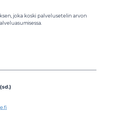
sen, joka koski palvelusetelin arvon
alveluasumisessa.
.
(sd.)
.fi