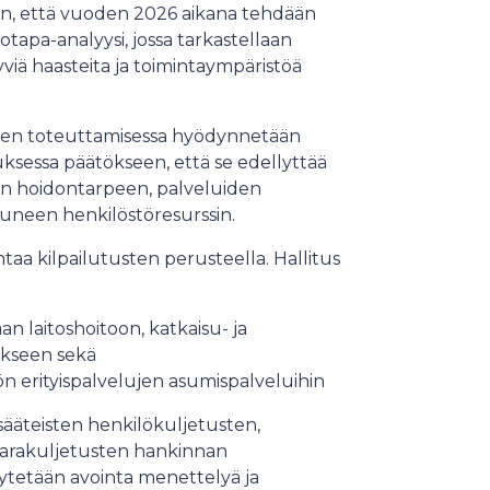
iin, että vuoden 2026 aikana tehdään
apa-analyysi, jossa tarkastellaan
yviä haasteita ja toimintaympäristöä
 sen toteuttamisessa hyödynnetään
ouksessa päätökseen, että se edellyttää
n hoidontarpeen, palveluiden
uneen henkilöstöresurssin.
ntaa kilpailutusten perusteella. Hallitus
n laitoshoitoon, katkaisu- ja
ukseen sekä
ön erityispalvelujen asumispalveluihin
isääteisten henkilökuljetusten,
tavarakuljetusten hankinnan
ytetään avointa menettelyä ja