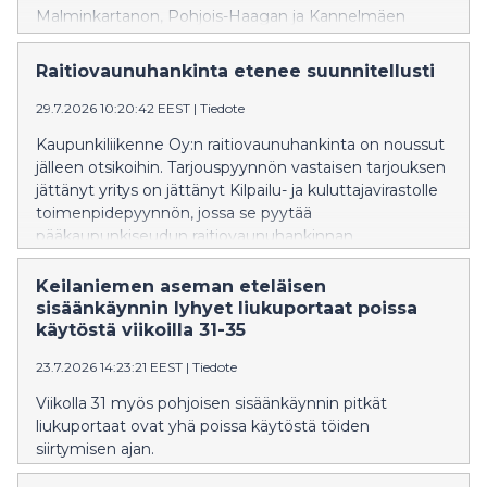
Malminkartanon, Pohjois-Haagan ja Kannelmäen
asemien perusparannukset ovat edenneet
suunnitelmien mukaan. Junaliikenne palaa Pohjois-
Raitiovaunuhankinta etenee suunnitellusti
Haagan ja Kannelmäen asemille maanantaina 10.8.
Malminkartanon asema aukeaa 7.9.2026.
29.7.2026 10:20:42 EEST
|
Tiedote
Kaupunkiliikenne Oy:n raitiovaunuhankinta on noussut
jälleen otsikoihin. Tarjouspyynnön vastaisen tarjouksen
jättänyt yritys on jättänyt Kilpailu- ja kuluttajavirastolle
toimenpidepyynnön, jossa se pyytää
pääkaupunkiseudun raitiovaunuhankinnan
keskeyttämistä ja tarjouskilpailun järjestämistä
uudelleen.
Keilaniemen aseman eteläisen
sisäänkäynnin lyhyet liukuportaat poissa
käytöstä viikoilla 31-35
23.7.2026 14:23:21 EEST
|
Tiedote
Viikolla 31 myös pohjoisen sisäänkäynnin pitkät
liukuportaat ovat yhä poissa käytöstä töiden
siirtymisen ajan.