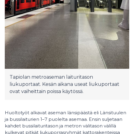
Tapiolan metroaseman laituritason
liukuportaat. Kesän aikana useat liukuportaat
ovat vaiheittain poissa käytössä.
Huoltotyöt alkavat aseman länsipäästä eli Länsituulen
ja bussilaiturien 1–7 puolelta asemaa. Ensin suljetaan
kahdet bussilaituritason ja metron välitason välillä
kulkevat pitkät liukuporrasryhmät kattorakenteissa