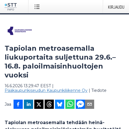
KIRJAUDU
Tapiolan metroasemalla
liukuportaita suljettuna 29.6.–
16.8. paloilmaisinhuoltojen
vuoksi
16.6.2026 13:29:47 EEST
|
Pääkaupunkiseudun Kaupunkiliikenne Oy
|
Tiedote
Jaa
Tapiolan metroasemalla tehdään heinä-