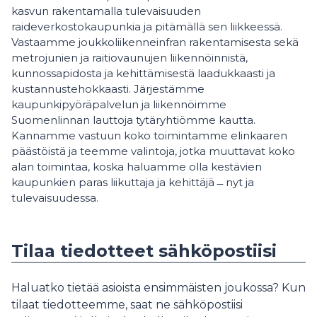
kasvun rakentamalla tulevaisuuden
raideverkostokaupunkia ja pitämällä sen liikkeessä.
Vastaamme joukkoliikenneinfran rakentamisesta sekä
metrojunien ja raitiovaunujen liikennöinnistä,
kunnossapidosta ja kehittämisestä laadukkaasti ja
kustannustehokkaasti. Järjestämme
kaupunkipyöräpalvelun ja liikennöimme
Suomenlinnan lauttoja tytäryhtiömme kautta.
Kannamme vastuun koko toimintamme elinkaaren
päästöistä ja teemme valintoja, jotka muuttavat koko
alan toimintaa, koska haluamme olla kestävien
kaupunkien paras liikuttaja ja kehittäjä ­­­­­­­­­­­ ̶­ nyt ja
tulevaisuudessa.
Tilaa tiedotteet sähköpostiisi
Haluatko tietää asioista ensimmäisten joukossa? Kun
tilaat tiedotteemme, saat ne sähköpostiisi