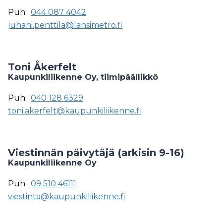
Puh:
044 087 4042
juhani.penttila@lansimetro.fi
Toni Åkerfelt
Kaupunkiliikenne Oy, tiimipäällikkö
Puh:
040 128 6329
toni.akerfelt@kaupunkiliikenne.fi
Viestinnän päivytäjä (arkisin 9-16)
Kaupunkiliikenne Oy
Puh:
09 510 46111
viestinta@kaupunkiliikenne.fi