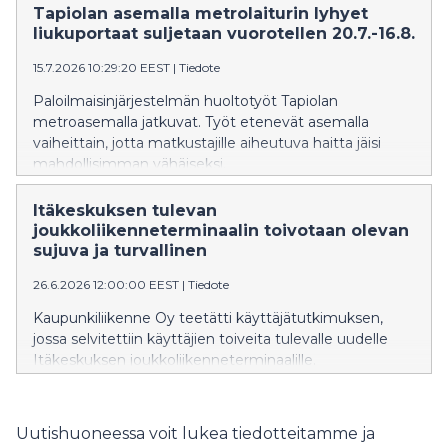
Tapiolan asemalla metrolaiturin lyhyet
liukuportaat suljetaan vuorotellen 20.7.-16.8.
15.7.2026 10:29:20 EEST
|
Tiedote
Paloilmaisinjärjestelmän huoltotyöt Tapiolan
metroasemalla jatkuvat. Työt etenevät asemalla
vaiheittain, jotta matkustajille aiheutuva haitta jäisi
mahdollisimman vähäiseksi.
Itäkeskuksen tulevan
joukkoliikenneterminaalin toivotaan olevan
sujuva ja turvallinen
26.6.2026 12:00:00 EEST
|
Tiedote
Kaupunkiliikenne Oy teetätti käyttäjätutkimuksen,
jossa selvitettiin käyttäjien toiveita tulevalle uudelle
Itäkeskuksen joukkoliikenneterminaalille.
Syksyllä käynnistyy arkkitehtuurikilpailu Itäkeskuksen
joukkoliikenneterminaalin suunnittelusta.
Uutishuoneessa voit lukea tiedotteitamme ja