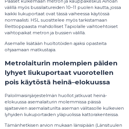
Pääset kulkemaan metron ja kauppakeskus Ainoan
välillä myös bussilaitureiden 10–11 puolen kautta, jossa
kaikki liukuportaat ovat tässä vaiheessa käytössä
normaalisti. HSL suosittelee myös tarkistamaan
Reittioppaasta mahdolliset Tapiolalle vaihtoehtoiset
vaihtopaikat metron ja bussien välillä.
Asemalle lisätään huoltotöiden ajaksi opasteita
ohjaamaan matkustajia.
Metrolaiturin molempien päiden
lyhyet liukuportaat vuorotellen
pois käytöstä heinä–elokuussa
Paloilmaisinjärjestelmän huollot jatkuvat heinä-
elokuussa asemalaiturin molemmissa päissä
sijaitsevien asemalaiturilta aseman välitasolle kulkevien
lyhyiden liukuportaiden yläpuolissa kattorakenteissa.
Tämänhetkisen arvion mukaan länsipään (Länsituulen