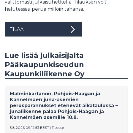
välittömästi julkaisuhetkellä. Tilauksen voit
halutessasi perua milloin tahansa.
TILAA
Lue lisää julkaisijalta
Pääkaupunkiseudun
Kaupunkiliikenne Oy
Malminkartanon, Pohjois-Haagan ja
Kannelmäen juna-asemien
perusparannukset etenevät aikataulussa –
junaliikenne palaa Pohjois-Haagan ja
Kannelmäen asemille 10.8.
5.8.2026 09:12:53 EEST
|
Tiedote