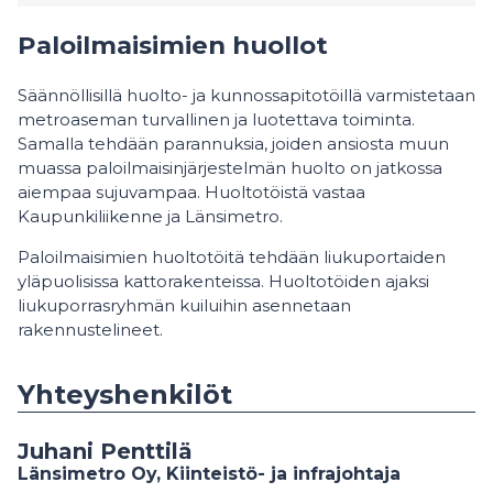
Paloilmaisimien huollot
Säännöllisillä huolto- ja kunnossapitotöillä varmistetaan
metroaseman turvallinen ja luotettava toiminta.
Samalla tehdään parannuksia, joiden ansiosta muun
muassa paloilmaisinjärjestelmän huolto on jatkossa
aiempaa sujuvampaa. Huoltotöistä vastaa
Kaupunkiliikenne ja Länsimetro.
Paloilmaisimien huoltotöitä tehdään liukuportaiden
yläpuolisissa kattorakenteissa. Huoltotöiden ajaksi
liukuporrasryhmän kuiluihin asennetaan
rakennustelineet.
Yhteyshenkilöt
Juhani Penttilä
Länsimetro Oy, Kiinteistö- ja infrajohtaja