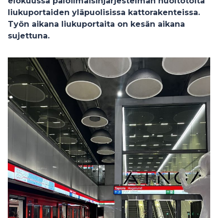
elokuussa paloilmaisinjärjestelmän huoltotöitä
liukuportaiden yläpuolisissa kattorakenteissa.
Työn aikana liukuportaita on kesän aikana
sujettuna.