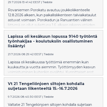
29.7.2026 13:41:42 EEST
|
Tiedote
Rovaniemen Porokatu avautuu joukkoliikenteelle
12.8.2026 alkaen, kun paikallisliikenteen talviaikataulut
astuvat voimaan. Porokadun ja Ranuantien välinen
liittymä on ollut suljettuna 1.6. alkaen rakennustöiden
vuoksi.
Lapissa oli kesäkuun lopussa 9140 työtöntä
työnhakijaa - koulutuksiin osallistuminen
lisääntyi
21.7.2026 08:29:42 EEST
|
Tiedote
Lapissa oli kesäkuussa työttömiä enemmän kuin
kuukautta ja vuotta aiemmin. Työttömyyden kasvun
voimistuminen kuitenkin pysähtyi. Kunnittaiset erot
työttömyydessä ovat edelleen huomattavia.
Palveluihin osallistuvien määrä kasvoi vuodentakaiseen
Vt 21 Tengeliönjoen siltojen kohdalla
verrattuna.
suljetaan liikenteeltä 15.-16.7.2026
9.7.2026 08:40:30 EEST
|
Tiedote
Valtatie 21 Tengeliönjoen siltojen kohdalla suljetaan