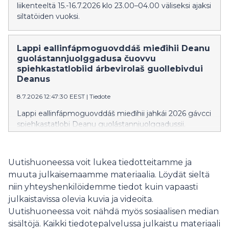
liikenteeltä 15.-16.7.2026 klo 23.00–04.00 väliseksi ajaksi
siltatöiden vuoksi.
Lappi eallinfápmoguovddáš mieđihii Deanu
guolástannjuolggadusa čuovvu
spiehkastatlobiid árbevirolaš guollebivdui
Deanus
8.7.2026 12:47:30 EEST
|
Tiedote
Lappi eallinfápmoguovddáš mieđihii jahkái 2026 gávcci
spiehkastatlobi Deanu guolástannjuolggadussii.
Spiehkastatlobi lea vejolaš ohcat guollebivdui
laktáseaddji báikkálaš árbedieđu sirdimii Deanus.
Uutishuoneessa voit lukea tiedotteitamme ja
muuta julkaisemaamme materiaalia. Löydät sieltä
niin yhteyshenkilöidemme tiedot kuin vapaasti
julkaistavissa olevia kuvia ja videoita.
Uutishuoneessa voit nähdä myös sosiaalisen median
sisältöjä. Kaikki tiedotepalvelussa julkaistu materiaali