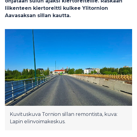
ohjataan sulun ajaksi kiertoreiteille. Raskaan
liikenteen kiertoreitti kulkee Ylitornion
Aavasaksan sillan kautta.
Kuvituskuva Tornion sillan remontista, kuva:
Lapin elinvoimakeskus.