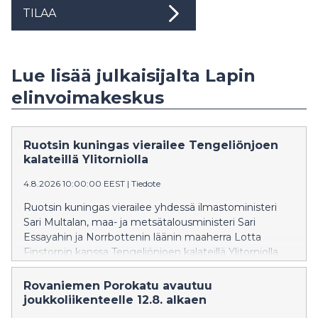
TILAA
Lue lisää julkaisijalta Lapin
elinvoimakeskus
Ruotsin kuningas vierailee Tengeliönjoen
kalateillä Ylitorniolla
4.8.2026 10:00:00 EEST
|
Tiedote
Ruotsin kuningas vierailee yhdessä ilmastoministeri
Sari Multalan, maa- ja metsätalousministeri Sari
Essayahin ja Norrbottenin läänin maaherra Lotta
Finstorpin kanssa Tengeliönjoen kalateillä Ylitorniolla.
Lapin elinvoimakeskuksen asiantuntijat esittelevät
Lapin elinvoimakeskuksen rakennuttamia kalateitä ja
Rovaniemen Porokatu avautuu
virtavesikunnostuskohteita arvovieraille.
joukkoliikenteelle 12.8. alkaen