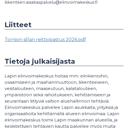
liikenteen.asiakaspalvelu@elinvoimakeskus.fi
Liitteet
Tornion sillan reittiopastus 2026.pdf
Tietoja julkaisijasta
Lapin elinvoimakeskus hoitaa mm. elinkeinoihin,
osaamiseen ja maahanmuuttoon, liikenteeseen,
vesitalouteen, maaseutuun, kalatalouteen,
ympäristöön sekä rahoitukseen, kehittämiseen ja
seurantaan liittyviä valtion aluehallinnon tehtäviä.
Elinvoimakeskus palvelee Lapin asukkaita, yrityksiä ja
organisaatioita kehittämällä alueen elinvoimaa. Lapin
elinvoimakeskus toimii Lapin maakunnan alueella, ja
keskitettyjen tehtävien kautta palvelee myös muita