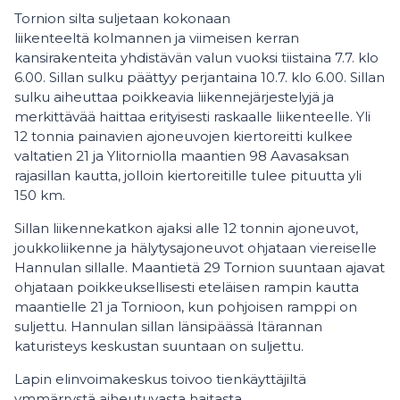
Tornion silta suljetaan kokonaan
liikenteeltä kolmannen ja viimeisen kerran
kansirakenteita yhdistävän valun vuoksi tiistaina 7.7. klo
6.00. Sillan sulku päättyy perjantaina 10.7. klo 6.00. Sillan
sulku aiheuttaa poikkeavia liikennejärjestelyjä ja
merkittävää haittaa erityisesti raskaalle liikenteelle. Yli
12 tonnia painavien ajoneuvojen kiertoreitti kulkee
valtatien 21 ja Ylitorniolla maantien 98 Aavasaksan
rajasillan kautta, jolloin kiertoreitille tulee pituutta yli
150 km.
Sillan liikennekatkon ajaksi alle 12 tonnin ajoneuvot,
joukkoliikenne ja hälytysajoneuvot ohjataan viereiselle
Hannulan sillalle. Maantietä 29 Tornion suuntaan ajavat
ohjataan poikkeuksellisesti eteläisen rampin kautta
maantielle 21 ja Tornioon, kun pohjoisen ramppi on
suljettu. Hannulan sillan länsipäässä Itärannan
katuristeys keskustan suuntaan on suljettu.
Lapin elinvoimakeskus toivoo tienkäyttäjiltä
ymmärrystä aiheutuvasta haitasta.